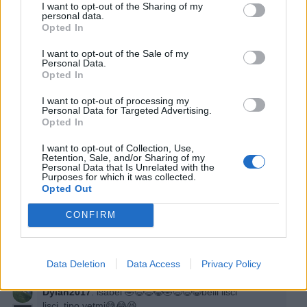
I want to opt-out of the Sharing of my
personal data.

Link
Opted In
I want to opt-out of the Sale of my

Salva
Personal Data.
Opted In
I want to opt-out of processing my
Personal Data for Targeted Advertising.
Opted In
MaleficaMe
·
Uomini
·
Uomini di una volta
I want to opt-out of Collection, Use,
Retention, Sale, and/or Sharing of my
Leggi i commenti dall'inizio...

Personal Data that Is Unrelated with the
Purposes for which it was collected.
Leggi i commenti precedenti...

Opted Out
CONFIRM
ghibellino
:
518Submarine parla per te
2
17 Marzo alle ore 07:12
·
Ti stimo
·
Rispondi
Data Deletion
Data Access
Privacy Policy
Dylan2017
:
isabel 🤣😆😅😂🤣😆😅😂belli lisci
lisci..tipo vetmi😅😂😆