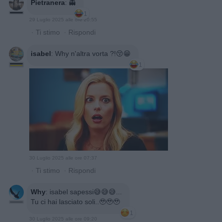
Pietranera
:
👻
1
29 Luglio 2025 alle ore 20:55
·
Ti stimo
·
Rispondi
isabel
:
Why n'altra vorta ?!😚😁
1
30 Luglio 2025 alle ore 07:37
·
Ti stimo
·
Rispondi
Why
:
isabel sapessi😅😅😅...
Tu ci hai lasciato soli..🥹🥹🥹
1
30 Luglio 2025 alle ore 09:20