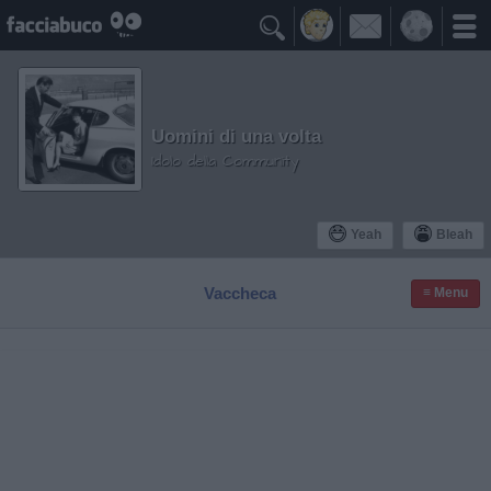

Uomini di una volta
Idolo della Community
Yeah
Bleah
Vaccheca
≡ Menu