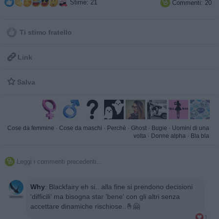
Stime: 21
Commenti: 20

Ti stimo fratello

Link

Salva
Cose da femmine
·
Cose da maschi
·
Perchè
·
Ghost
·
Bugie
·
Uomini di una
volta
·
Donne alpha
·
Bla bla
Leggi i commenti precedenti...

Why
:
Blackfairy eh si.. alla fine si prendono decisioni
'difficili' ma bisogna star 'bene' con gli altri senza
accettare dinamiche rischiose..🤞🤗
1