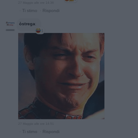
27 Maggio alle ore 14:36
·
Ti stimo
·
Rispondi
òstrega
:
1
27 Maggio alle ore 14:51
·
Ti stimo
·
Rispondi