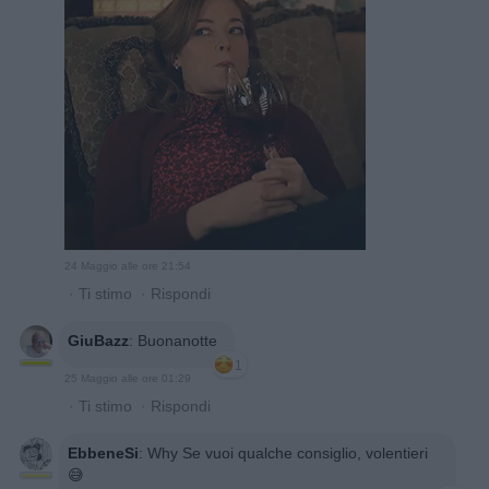
24 Maggio alle ore 21:54
·
Ti stimo
·
Rispondi
GiuBazz
:
Buonanotte
1
25 Maggio alle ore 01:29
·
Ti stimo
·
Rispondi
EbbeneSi
:
Why Se vuoi qualche consiglio, volentieri
😅