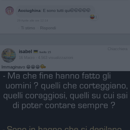
Acciughina
:
E sono tutti qui🤭🤭🤭🤭🤭
1
29 Aprile alle ore 12:14
·
Ti stimo
·
Rispondi
Chiacchiera
isabel
livello 15
16 Marzo
- 4.563 visualizzazioni
Immaginavo 😁😁😁