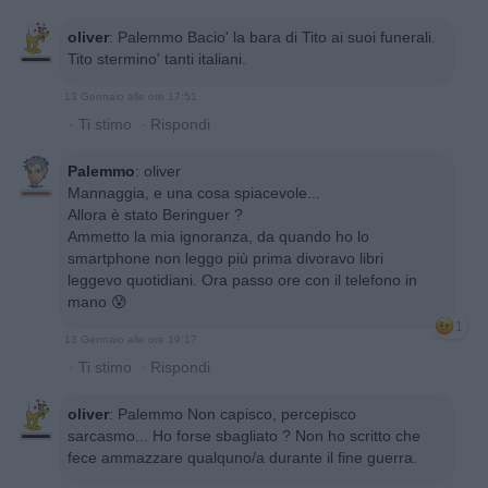
oliver
:
Palemmo Bacio' la bara di Tito ai suoi funerali.
Tito stermino' tanti italiani.
13 Gennaio alle ore 17:51
·
Ti stimo
·
Rispondi
Palemmo
:
oliver
Mannaggia, e una cosa spiacevole...
Allora è stato Beringuer ?
Ammetto la mia ignoranza, da quando ho lo
smartphone non leggo più prima divoravo libri
leggevo quotidiani. Ora passo ore con il telefono in
mano 😰
1
13 Gennaio alle ore 19:17
·
Ti stimo
·
Rispondi
oliver
:
Palemmo Non capisco, percepisco
sarcasmo... Ho forse sbagliato ? Non ho scritto che
fece ammazzare qualquno/a durante il fine guerra.