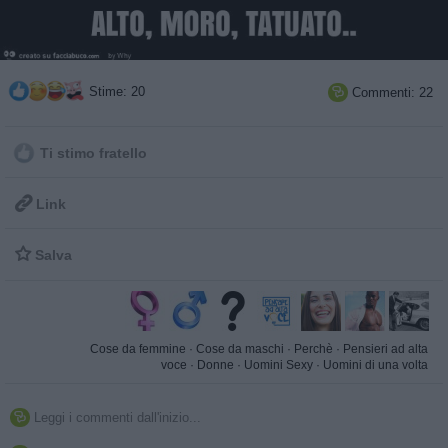
Stime: 20
Commenti: 22

Ti stimo fratello

Link

Salva
Cose da femmine
·
Cose da maschi
·
Perchè
·
Pensieri ad alta
voce
·
Donne
·
Uomini Sexy
·
Uomini di una volta
Leggi i commenti dall'inizio...
