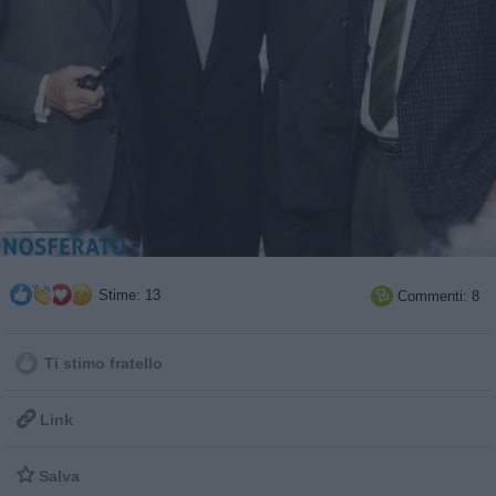
Stime: 13
Commenti: 8

Ti stimo fratello

Link

Salva