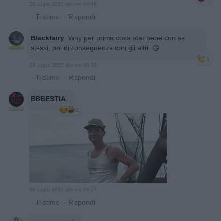
29 Luglio 2025 alle ore 09:45
·
Ti stimo
·
Rispondi
Blackfairy
:
Why per prima cosa star bene con se
stessi, poi di conseguenza con gli altri. 😘
1
29 Luglio 2025 alle ore 09:50
·
Ti stimo
·
Rispondi
BBBESTIA
:
2
29 Luglio 2025 alle ore 09:57
·
Ti stimo
·
Rispondi