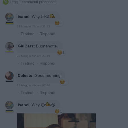
Leggi i commenti precedenti...

isabel
:
Why 😚😁
1
18 Maggio alle ore 23:22
·
Ti stimo
·
Rispondi
GiuBazz
:
Buonanotte.
1
20 Maggio alle ore 23:49
·
Ti stimo
·
Rispondi
Celeste
:
Good morning
1
21 Maggio alle ore 07:24
·
Ti stimo
·
Rispondi
isabel
:
Why 😙
😘
1