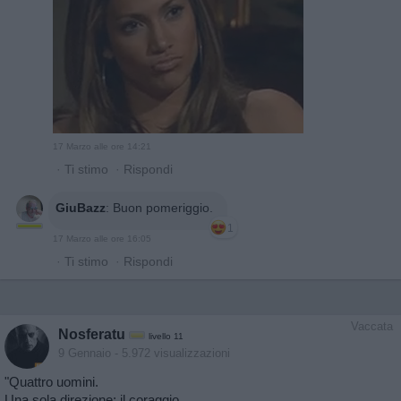
17 Marzo alle ore 14:21
·
Ti stimo
·
Rispondi
GiuBazz
:
Buon pomeriggio.
1
17 Marzo alle ore 16:05
·
Ti stimo
·
Rispondi
Vaccata
Nosferatu
livello 11
9 Gennaio
- 5.972 visualizzazioni
"Quattro uomini.
Una sola direzione: il coraggio.