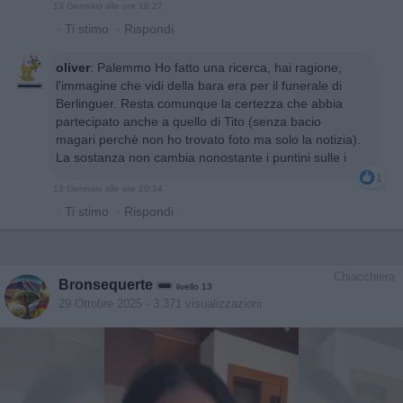
13 Gennaio alle ore 19:27
·
Ti stimo
·
Rispondi
oliver
:
Palemmo Ho fatto una ricerca, hai ragione,
l'immagine che vidi della bara era per il funerale di
Berlinguer. Resta comunque la certezza che abbia
partecipato anche a quello di Tito (senza bacio
magari perchè non ho trovato foto ma solo la notizia).
La sostanza non cambia nonostante i puntini sulle i
1
13 Gennaio alle ore 20:14
·
Ti stimo
·
Rispondi
Chiacchiera
Bronsequerte
livello 13
29 Ottobre 2025
- 3.371 visualizzazioni