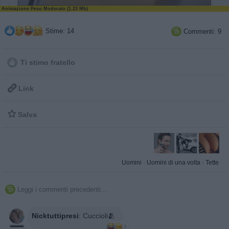
Animazione Peso Moderato (1.23 Mb)
Stime: 14
Commenti: 9

Ti stimo fratello

Link

Salva
Uomini
·
Uomini di una volta
·
Tette
Leggi i commenti precedenti...

Nicktuttipresi
:
Cuccioli🫂
2