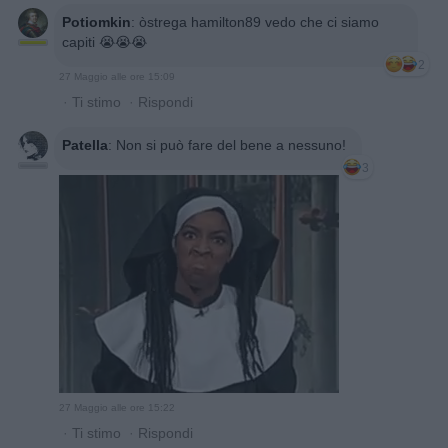
Potiomkin
:
òstrega hamilton89 vedo che ci siamo
capiti 😭😭😭
2
27 Maggio alle ore 15:09
·
Ti stimo
·
Rispondi
Patella
:
Non si può fare del bene a nessuno!
3
27 Maggio alle ore 15:22
·
Ti stimo
·
Rispondi