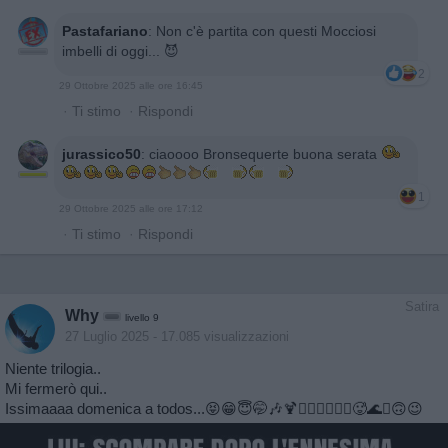
Pastafariano
:
Non c'è partita con questi Mocciosi
imbelli di oggi... 😈
2
29 Ottobre 2025 alle ore 16:45
·
Ti stimo
·
Rispondi
jurassico50
:
ciaoooo Bronsequerte buona serata
1
29 Ottobre 2025 alle ore 17:12
·
Ti stimo
·
Rispondi
Satira
Why
livello 9
27 Luglio 2025
- 17.085 visualizzazioni
Niente trilogia..
Mi fermerò qui..
Issimaaaa domenica a todos...😝😁😇🤭🎶🍹🧜‍♀️🤽‍♂️🚣‍♂️🥵🌊⛱️🙃😉