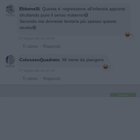
EbbeneSi
:
Questa e' regressione all'infanzia appunto
sfruttando pure il senso materno😅
Secondo me dovreste tentarla più spesso questa
strada😅
1
27 Maggio alle ore 16:06
·
Ti stimo
·
Rispondi
ColosseoQuadrato
:
Mi viene da piangere
1
27 Maggio alle ore 17:43
·
Ti stimo
·
Rispondi
pubblicità