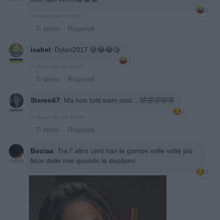
1
17 Marzo alle ore 08:07
·
Ti stimo
·
Rispondi
isabel
:
Dylan2017 😅😂😂😘
1
17 Marzo alle ore 08:17
·
Ti stimo
·
Rispondi
Stereo67
:
Ma non tutti siam così... 🤣🤣🤣🤣🤣
1
17 Marzo alle ore 12:29
·
Ti stimo
·
Rispondi
Bociaa
:
Tra l' altro certi han le gambe mille volte più
lisce delle mie quando le depilano
1