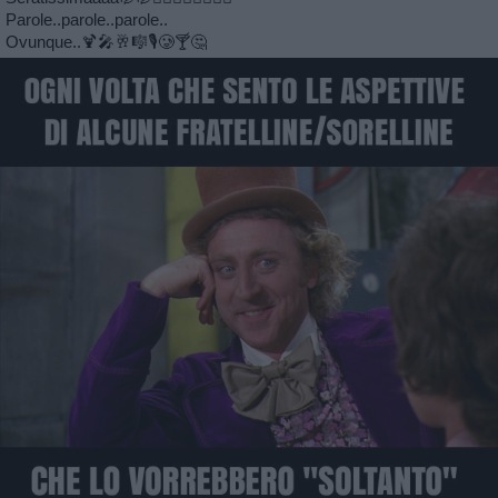
Parole..parole..parole..
Ovunque..🍹🎤🥂🎼🎙🥲🍸🤔