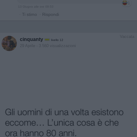
1
13 Giugno alle ore 08:53
·
Ti stimo
·
Rispondi
Vaccata
cinquanty
livello 12
29 Aprile
- 3.560 visualizzazioni