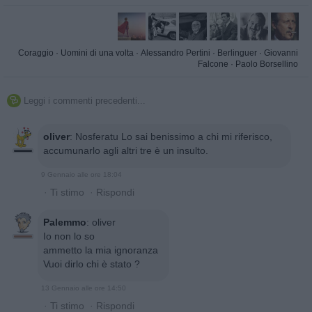
Coraggio
·
Uomini di una volta
·
Alessandro Pertini
·
Berlinguer
·
Giovanni
Falcone
·
Paolo Borsellino
Leggi i commenti precedenti...

oliver
:
Nosferatu Lo sai benissimo a chi mi riferisco,
accumunarlo agli altri tre è un insulto.
9 Gennaio alle ore 18:04
·
Ti stimo
·
Rispondi
Palemmo
:
oliver
Io non lo so
ammetto la mia ignoranza
Vuoi dirlo chi è stato ?
13 Gennaio alle ore 14:50
·
Ti stimo
·
Rispondi