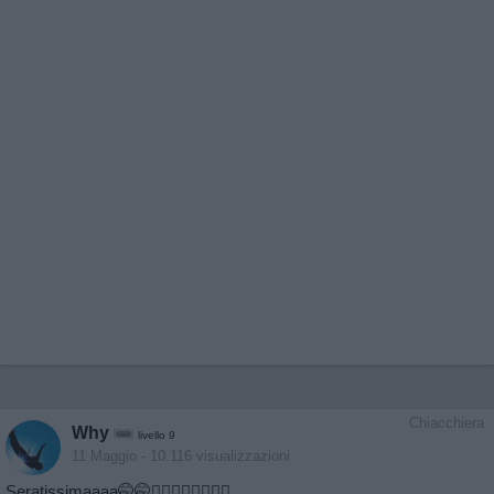
Chiacchiera
Why
livello 9
11 Maggio
- 10.116 visualizzazioni
Seratissimaaaa🤭🤭🤦‍♂️🤦‍♂️🤦‍♂️🤦‍♂️