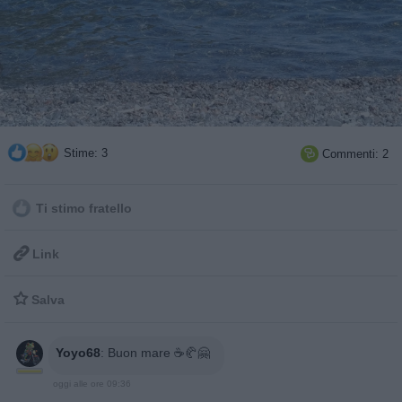
Stime: 3
Commenti: 2

Ti stimo fratello

Link

Salva
Yoyo68
:
Buon mare ☕️🥐🤗
oggi alle ore 09:36