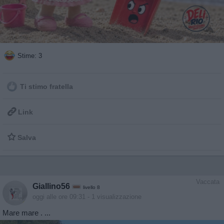
Stime: 3
Ti stimo fratella

Link

Salva
Vaccata
Giallino56
livello 8
oggi alle ore 09:31
- 1 visualizzazione
Mare mare . ...