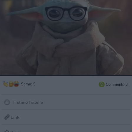
Stime: 5
Commenti: 3

Ti stimo fratello

Link