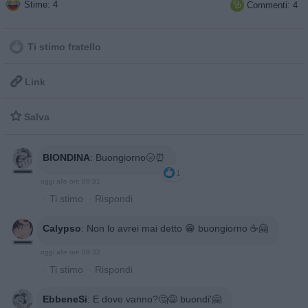
Stime: 4
Commenti: 4

Ti stimo fratello

Link

Salva
BIONDINA
:
Buongiorno🌝⏰
1
oggi alle ore 09:31
·
Ti stimo
·
Rispondi
Calypso
:
Non lo avrei mai detto 😁 buongiorno ☕🤗
oggi alle ore 09:32
·
Ti stimo
·
Rispondi
EbbeneSi
:
E dove vanno?🤔😅 buondi'🤗