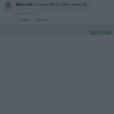
EbbeneSi
:
Ci sai fare😅👏🏻 Buon sabato🤗
oggi alle ore 09:33
·
Ti stimo
·
Rispondi
pubblicità