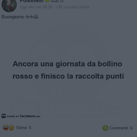
Potiomkin
livello 12
oggi alle ore 09:28
- 190 visualizzazioni
Buongiorno ☕☕🤗
Stime: 5
Commenti: 6
