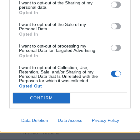
I want to opt-out of the Sharing of my
personal data.
Opted In
Calypso
:
Grazieeee ☕🤗 buongiorno
I want to opt-out of the Sale of my
2
Personal Data.
oggi alle ore 09:30
Opted In
·
Ti stimo
·
Rispondi
I want to opt-out of processing my
EbbeneSi
:
Anche tre, grazie😋 buondi'🤗
Personal Data for Targeted Advertising.
Opted In
2
oggi alle ore 09:30
I want to opt-out of Collection, Use,
·
Ti stimo
·
Rispondi
Retention, Sale, and/or Sharing of my
Personal Data that Is Unrelated with the
Purposes for which it was collected.
BIONDINA
:
☕🙋‍♀️
Opted Out
1
oggi alle ore 09:31
CONFIRM
·
Ti stimo
·
Rispondi
Yoyo68
:
Buongiorno ☕️🥐🤗
Data Deletion
Data Access
Privacy Policy
1
oggi alle ore 09:33
·
Ti stimo
·
Rispondi