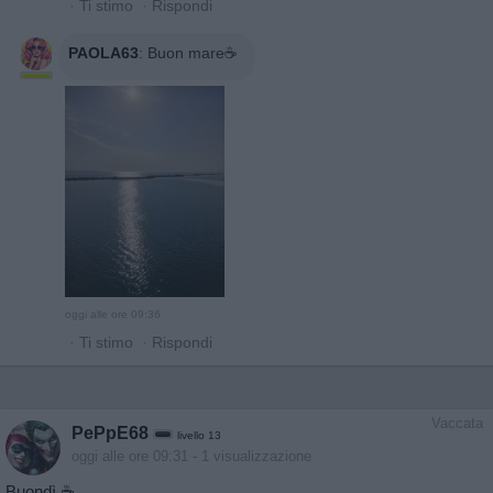
·
Ti stimo
·
Rispondi
PAOLA63
:
Buon mare☕️
oggi alle ore 09:36
·
Ti stimo
·
Rispondi
Vaccata
PePpE68
livello 13
oggi alle ore 09:31
- 1 visualizzazione
Buondì ☕