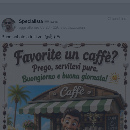
Chiacchiera
Specialista
livello 9
oggi alle ore 09:28
- 126 visualizzazioni
Buon sabato a tutti voi 😎✌️☀️☕️