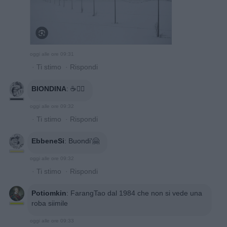
oggi alle ore 09:31
·
Ti stimo
·
Rispondi
BIONDINA
:
☕🙋‍♀️
oggi alle ore 09:32
·
Ti stimo
·
Rispondi
EbbeneSi
:
Buondi'🤗
oggi alle ore 09:32
·
Ti stimo
·
Rispondi
Potiomkin
:
FarangTao dal 1984 che non si vede una
roba siimile
oggi alle ore 09:33