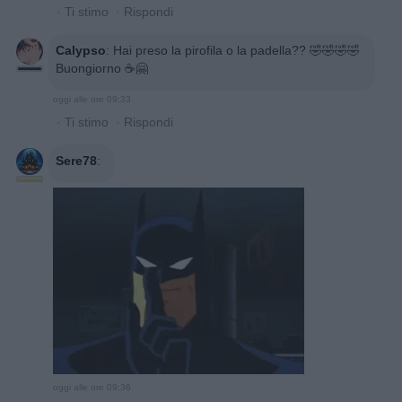
·
Ti stimo
·
Rispondi
Calypso
:
Hai preso la pirofila o la padella?? 🤣🤣🤣🤣
Buongiorno ☕🤗
oggi alle ore 09:33
·
Ti stimo
·
Rispondi
Sere78
:
oggi alle ore 09:36