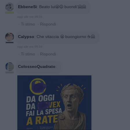
EbbeneSi
:
Beato lui😬😅 buondi'🤗🤗
oggi alle ore 09:34
·
Ti stimo
·
Rispondi
Calypso
:
Che vitaccia 😬 buongiorno ☕🤗
oggi alle ore 09:34
·
Ti stimo
·
Rispondi
ColosseoQuadrato
: