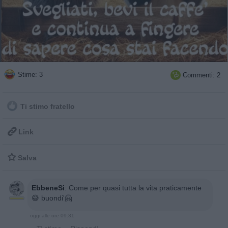
Stime: 3
Commenti: 2

Ti stimo fratello

Link

Salva
EbbeneSi
:
Come per quasi tutta la vita praticamente
😅 buondi'🤗
oggi alle ore 09:31