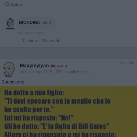

Salva
BIONDINA
:
☕🙋‍♀️
oggi alle ore 09:32
·
Ti stimo
·
Rispondi
Vaccata
Maxymylyan
livello 4
oggi alle ore 09:15
- 678 visualizzazioni
Buongiorno