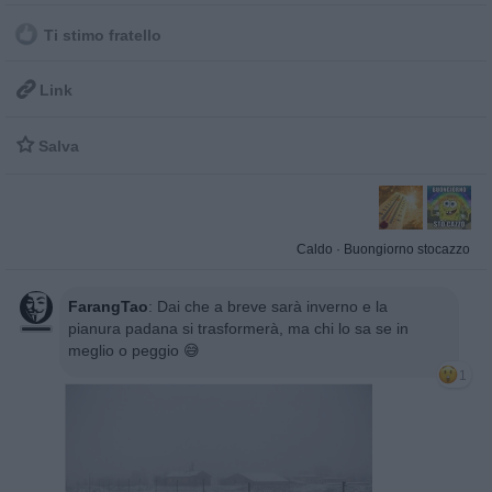
Ti stimo fratello

Link

Salva
Caldo
·
Buongiorno stocazzo
FarangTao
:
Dai che a breve sarà inverno e la
pianura padana si trasformerà, ma chi lo sa se in
meglio o peggio 😅
1