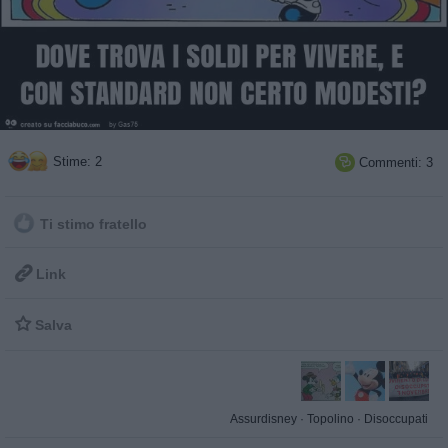
Stime: 2
Commenti: 3

Ti stimo fratello

Link

Salva
Assurdisney
·
Topolino
·
Disoccupati