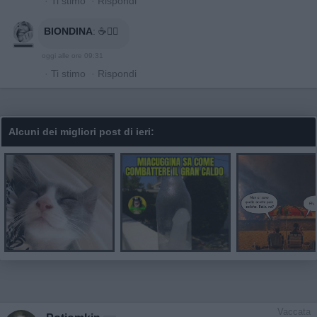
·
Ti stimo
·
Rispondi
BIONDINA
:
☕🙋‍♀️
oggi alle ore 09:31
·
Ti stimo
·
Rispondi
Alcuni dei migliori post di ieri:
Vaccata