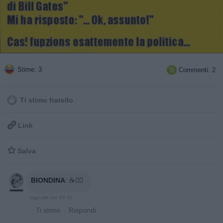
Stime: 3
Commenti: 2

Ti stimo fratello

Link

Salva
BIONDINA
:
☕🙋‍♀️
oggi alle ore 09:32
·
Ti stimo
·
Rispondi