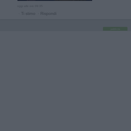
oggi alle ore 09:35
·
Ti stimo
·
Rispondi
pubblicità