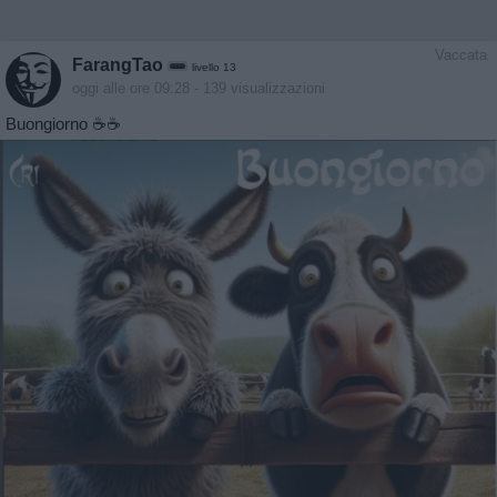
Vaccata
FarangTao
livello 13
oggi alle ore 09:28
- 139 visualizzazioni
Buongiorno ☕️☕️