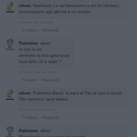
oliver
:
Nosferatu Lo sai benissimo a chi mi riferisco,
accumunarlo agli altri tre è un insulto.
9 Gennaio alle ore 18:04
·
Ti stimo
·
Rispondi
Palemmo
:
oliver
Io non lo so
ammetto la mia ignoranza
Vuoi dirlo chi è stato ?
13 Gennaio alle ore 14:50
·
Ti stimo
·
Rispondi
oliver
:
Palemmo Bacio' la bara di Tito ai suoi funerali.
Tito stermino' tanti italiani.
13 Gennaio alle ore 17:51
·
Ti stimo
·
Rispondi
Palemmo
:
oliver
Mannaggia, e una cosa spiacevole...