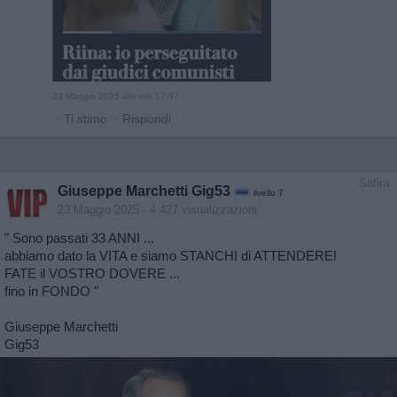
23 Maggio 2025 alle ore 17:57
·
Ti stimo
·
Rispondi
Satira
Giuseppe Marchetti Gig53
livello 7
23 Maggio 2025
- 4.427 visualizzazioni
" Sono passati 33 ANNI ...
abbiamo dato la VITA e siamo STANCHI di ATTENDERE!
FATE il VOSTRO DOVERE ...
fino in FONDO "
Giuseppe Marchetti
Gig53