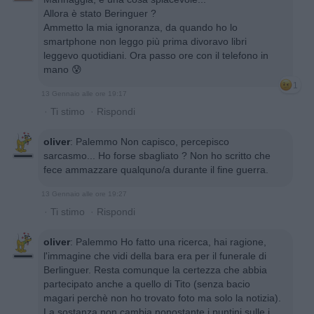
Allora è stato Beringuer ?
Ammetto la mia ignoranza, da quando ho lo
smartphone non leggo più prima divoravo libri
leggevo quotidiani. Ora passo ore con il telefono in
mano 😰
1
13 Gennaio alle ore 19:17
·
Ti stimo
·
Rispondi
oliver
:
Palemmo Non capisco, percepisco
sarcasmo... Ho forse sbagliato ? Non ho scritto che
fece ammazzare qualquno/a durante il fine guerra.
13 Gennaio alle ore 19:27
·
Ti stimo
·
Rispondi
oliver
:
Palemmo Ho fatto una ricerca, hai ragione,
l'immagine che vidi della bara era per il funerale di
Berlinguer. Resta comunque la certezza che abbia
partecipato anche a quello di Tito (senza bacio
magari perchè non ho trovato foto ma solo la notizia).
La sostanza non cambia nonostante i puntini sulle i