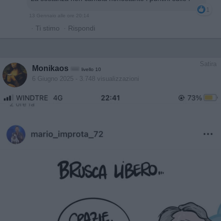
1
13 Gennaio alle ore 20:14
·
Ti stimo
·
Rispondi
Satira
Monikaos
livello 10
6 Giugno 2025
- 3.748 visualizzazioni