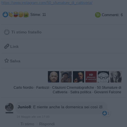
https://www.instagram.com/50_sfumature_di_cattiveria/
Stime: 11
Commenti: 6

Ti stimo fratello

Link

Salva
Carlo Nordio
·
Fantozzi
·
Citazioni Cinematografiche
·
50 Sfumature di
Cattiveria
·
Satira politica
·
Giovanni Falcone
Junio8
:
E niente anche la domenica sei così 💩
1
24 Maggio alle ore 17:00
·
Ti stimo
·
Rispondi