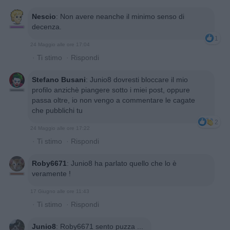
Nescio
:
Non avere neanche il minimo senso di
decenza.
1
24 Maggio alle ore 17:04
·
Ti stimo
·
Rispondi
Stefano Busani
:
Junio8 dovresti bloccare il mio
profilo anzichè piangere sotto i miei post, oppure
passa oltre, io non vengo a commentare le cagate
che pubblichi tu
2
24 Maggio alle ore 17:22
·
Ti stimo
·
Rispondi
Roby6671
:
Junio8 ha parlato quello che lo è
veramente !
17 Giugno alle ore 11:43
·
Ti stimo
·
Rispondi
Junio8
:
Roby6671 sento puzza ...