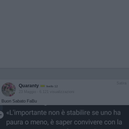
Satira
Quaranty
livello 12
23 Maggio
- 6.121 visualizzazioni
Buon Sabato FaBu