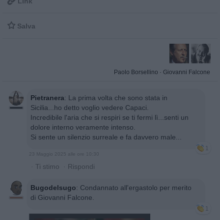

Link

Salva
Paolo Borsellino
·
Giovanni Falcone
Pietranera
:
La prima volta che sono stata in
Sicilia...ho detto voglio vedere Capaci.
Incredibile l'aria che si respiri se ti fermi lì...senti un
dolore interno veramente intenso.
Si sente un silenzio surreale e fa davvero male...
1
23 Maggio 2025 alle ore 10:30
·
Ti stimo
·
Rispondi
Bugodelsugo
:
Condannato all'ergastolo per merito
di Giovanni Falcone.
1