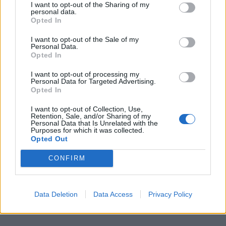
I want to opt-out of the Sharing of my
personal data.
Opted In
I want to opt-out of the Sale of my
Stime: 13
Commenti: 8

Personal Data.
Opted In
I want to opt-out of processing my
Ti stimo fratello
Personal Data for Targeted Advertising.
Opted In

Link
I want to opt-out of Collection, Use,
Retention, Sale, and/or Sharing of my
Personal Data that Is Unrelated with the

Salva
Purposes for which it was collected.
Opted Out
CONFIRM
Coraggio
·
Uomini di una volta
·
Alessandro Pertini
·
Berlinguer
·
Giovanni
Falcone
·
Paolo Borsellino
Data Deletion
Data Access
Privacy Policy
Leggi i commenti precedenti...
