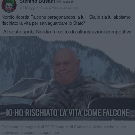
Stefano Busani
livello 9
24 Maggio
- 6.672 visualizzazioni
Nordio ricorda Falcone paragonandosi a lui: “Sia io sia lui abbiamo
rischiato la vita per salvaguardare lo Stato”
Contenuto di proprietà di 50 Sfumature di Cattiverie, visita anche la loro
cattivissima pagina instagram su