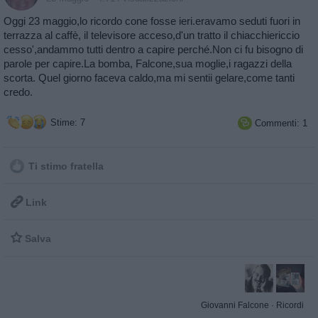
Oggi 23 maggio,lo ricordo cone fosse ieri.eravamo seduti fuori in
terrazza al caffè, il televisore acceso,d'un tratto il chiacchiericcio
cesso',andammo tutti dentro a capire perché.Non ci fu bisogno di
parole per capire.La bomba, Falcone,sua moglie,i ragazzi della
scorta. Quel giorno faceva caldo,ma mi sentii gelare,come tanti
credo.
Stime: 7
Commenti: 1

Ti stimo fratella

Link

Salva
Giovanni Falcone
·
Ricordi