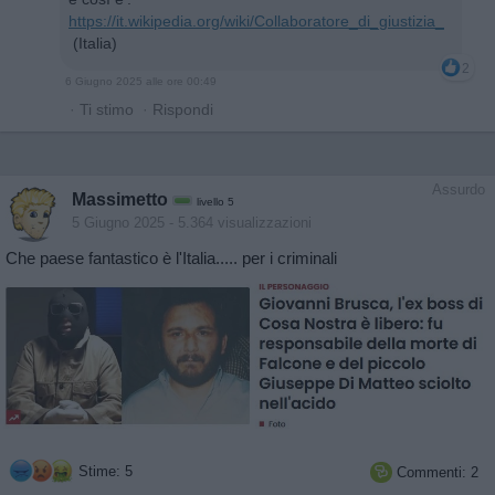
https://it.wikipedia.org/wiki/Collaboratore_di_giustizia_
(Italia)
2
6 Giugno 2025 alle ore 00:49
·
Ti stimo
·
Rispondi
Assurdo
Massimetto
livello 5
5 Giugno 2025
- 5.364 visualizzazioni
Che paese fantastico è l'Italia..... per i criminali
Stime: 5
Commenti: 2
