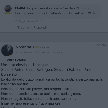
Plat64
:
In quel periodo stavo a Sevilla x l'Expo92...
Pochi giorni dopo ci fu l'attentato di Borsellino....😎🤨
23 Maggio alle ore 12:28
·
Ti stimo
·
Rispondi
Vaccata
Nosferatu
livello 11
9 Gennaio
- 5.975 visualizzazioni
"Quattro uomini.
Una sola direzione: il coraggio.
Sandro Pertini, Enrico Berlinguer, Giovanni Falcone, Paolo
Borsellino.
La dignità dello Stato, la politica pulita, la giustizia senza paura, la
lealtà fino alla fine.
Non hanno cercato potere, ma responsabilità.
Non hanno scelto la strada facile, ma quella giusta.
Hanno pagato tutto, senza mai tradire se stessi.
Insieme rappresentano l’Italia migliore.