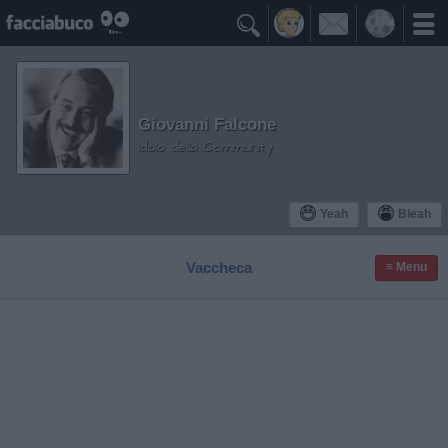

Giovanni Falcone
Idolo della Community
Yeah
Bleah
Vaccheca
≡ Menu