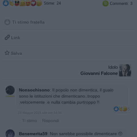
Stime: 24
Commenti: 3

Ti stimo fratella

Link

Salva
Idolo
Giovanni Falcone
Nonsochisono
:
Il popolo non dimentica, il guaio
sono le istituzioni che dimenticano..troppo
.velocemente .e nulla cambia purtroppo !!
5
23 Maggio 2025 alle ore 14:56
·
Ti stimo
·
Rispondi
Benemerita59
:
Non sarebbe possibile dimenticare 🥺