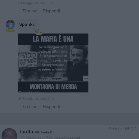
23 Maggio alle ore 13:53
·
Ti stimo
·
Rispondi
Spanki
:
1
24 Maggio alle ore 17:41
·
Ti stimo
·
Rispondi
Solo per NERD
Isotta
livello 8
23 Maggio
- 4.714 visualizzazioni