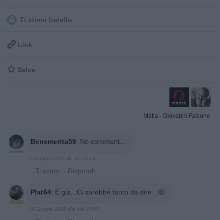
Ti stimo fratello

Link

Salva
Mafia
·
Giovanni Falcone
Benemerita59
:
No comment...
5 Giugno 2025 alle ore 11:04
·
Ti stimo
·
Rispondi
Plat64
:
E già...Ci sarebbe tanto da dire ..🤬
16 Giugno 2025 alle ore 18:55