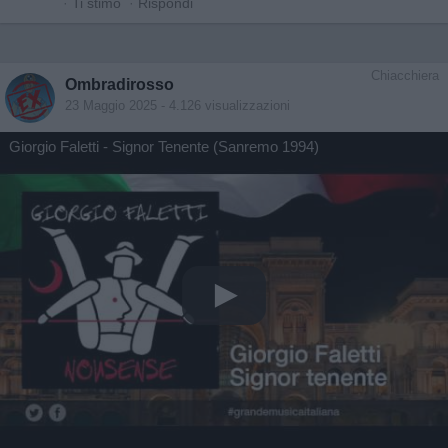
·
Ti stimo
·
Rispondi
Chiacchiera
Ombradirosso
23 Maggio 2025
- 4.126 visualizzazioni
Giorgio Faletti - Signor Tenente (Sanremo 1994)