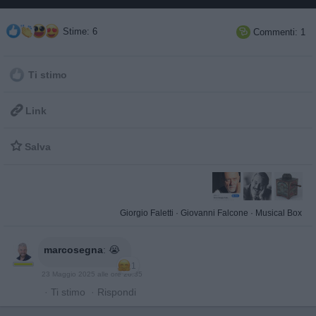
Stime: 6
Commenti: 1

Ti stimo

Link

Salva
Giorgio Faletti
·
Giovanni Falcone
·
Musical Box
marcosegna
:
😭
1
23 Maggio 2025 alle ore 20:35
·
Ti stimo
·
Rispondi