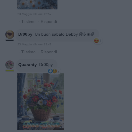
23 Maggio alle ore 12:57
·
Ti stimo
·
Rispondi
Dr00py
:
Un buon sabato Debby 🤗☕☀️🌈
1
23 Maggio alle ore 13:41
·
Ti stimo
·
Rispondi
Quaranty
:
Dr00py
2