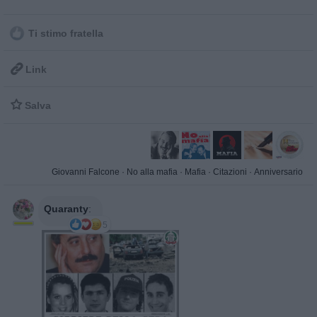
Ti stimo fratella

Link

Salva
Giovanni Falcone
·
No alla mafia
·
Mafia
·
Citazioni
·
Anniversario
Quaranty
:
5