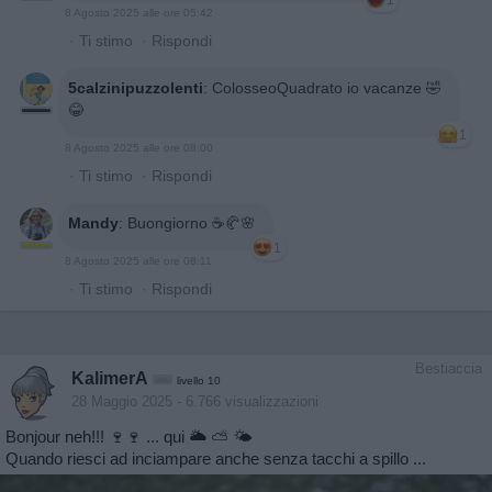
1
8 Agosto 2025 alle ore 05:42
·
Ti stimo
·
Rispondi
5calzinipuzzolenti
:
ColosseoQuadrato io vacanze 🤣
😂
1
8 Agosto 2025 alle ore 08:00
·
Ti stimo
·
Rispondi
Mandy
:
Buongiorno ☕️🥐🌸
1
8 Agosto 2025 alle ore 08:11
·
Ti stimo
·
Rispondi
Bestiaccia
KalimerA
livello 10
28 Maggio 2025
- 6.766 visualizzazioni
Bonjour neh!!! 🍷🍷 ... qui 🌥 ⛅️ 🌤
Quando riesci ad inciampare anche senza tacchi a spillo ...