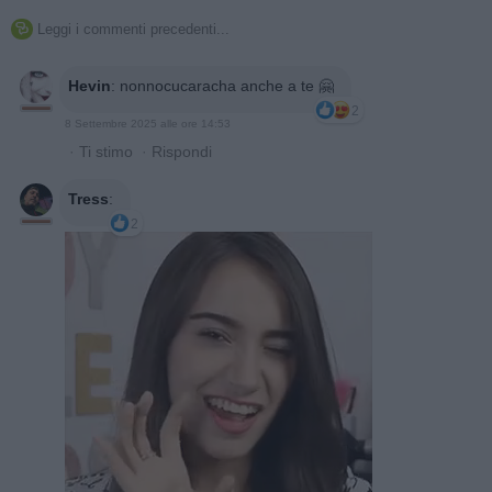
Leggi i commenti precedenti...

Hevin
:
nonnocucaracha anche a te 🤗
2
8 Settembre 2025 alle ore 14:53
·
Ti stimo
·
Rispondi
Tress
:
2