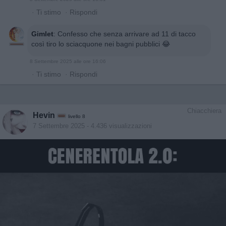
·
Ti stimo
·
Rispondi
Gimlet
:
Confesso che senza arrivare ad 11 di tacco
così tiro lo sciacquone nei bagni pubblici 😂
8 Settembre 2025 alle ore 16:06
·
Ti stimo
·
Rispondi
Chiacchiera
Hevin
livello 8
7 Settembre 2025
- 4.436 visualizzazioni