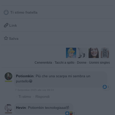
Ti stimo fratella

Link

Salva
Cenerentola
·
Tacchi a spillo
·
Donne
·
Uomini singles
Potiomkin
:
Più che una scarpa mi sembra un
puntello😁
3
7 Settembre 2025 alle ore 09:03
·
Ti stimo
·
Rispondi
Hevin
:
Potiomkin tecnologiaaa🤣
2