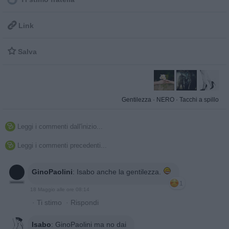

Link

Salva
Gentilezza
·
NERO
·
Tacchi a spillo
Leggi i commenti dall'inizio...

Leggi i commenti precedenti...

GinoPaolini
:
Isabo anche la gentilezza.
1
18 Maggio alle ore 08:14
·
Ti stimo
·
Rispondi
Isabo
:
GinoPaolini ma no dai