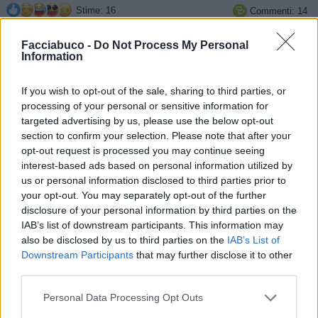
Stime: 16
Commenti: 14

Facciabuco -
Do Not Process My Personal
Ti stimo fratella
Information

If you wish to opt-out of the sale, sharing to third parties, or
Link
processing of your personal or sensitive information for
targeted advertising by us, please use the below opt-out

Salva
section to confirm your selection. Please note that after your
opt-out request is processed you may continue seeing
interest-based ads based on personal information utilized by
us or personal information disclosed to third parties prior to
Scarpe
·
stivali
·
Tacchi
·
Tacchi a spillo
·
invecchiare
·
Piedi
your opt-out. You may separately opt-out of the further
disclosure of your personal information by third parties on the
IAB’s list of downstream participants. This information may
Leggi i commenti precedenti...

also be disclosed by us to third parties on the
IAB’s List of
Downstream Participants
that may further disclose it to other
CapitanFracassa
:
buona giornata ☕️☕️👋👋
third parties.
GinoPaolini
Personal Data Processing Opt Outs
1
7 Ottobre 2025 alle ore 10:19