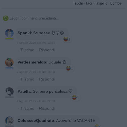
Tacchi
·
Tacchi a spillo
·
Bombe
Leggi i commenti precedenti...

Spanki
:
Se seeee 😅🤣😂
1
7 Agosto 2025 alle ore 13:54
·
Ti stimo
·
Rispondi
Verdesmeraldo
:
Uguale 😄
1
7 Agosto 2025 alle ore 16:26
·
Ti stimo
·
Rispondi
Patella
:
Sei pure pericolosa 🤭
1
7 Agosto 2025 alle ore 22:39
·
Ti stimo
·
Rispondi
ColosseoQuadrato
:
Avevo letto VACANTE