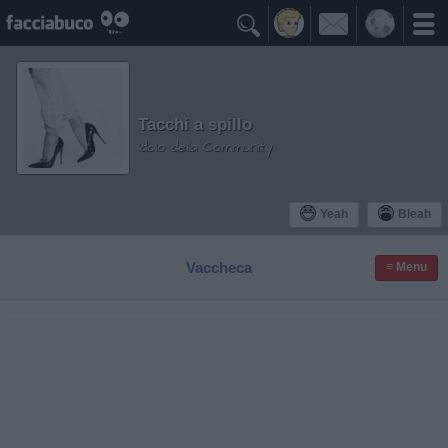

Tacchi a spillo
Idolo della Community
Yeah
Bleah
Vaccheca
≡ Menu