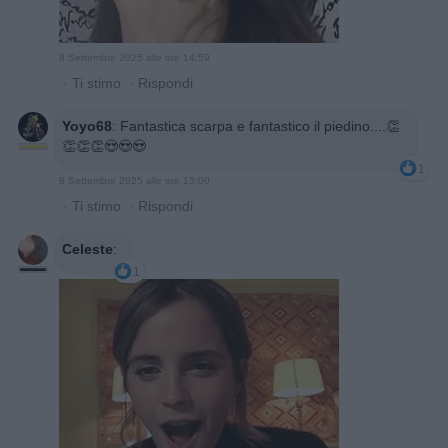
8 Settembre 2025 alle ore 14:59
·
Ti stimo
·
Rispondi
Yoyo68
:
Fantastica scarpa e fantastico il piedino....👏
👏👏👏😍😍😍
1
8 Settembre 2025 alle ore 15:00
·
Ti stimo
·
Rispondi
Celeste
:
1