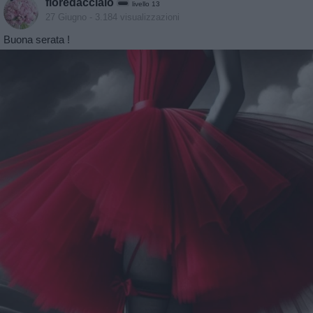
fioredacciaio
livello 13
27 Giugno
- 3.184 visualizzazioni
Buona serata !