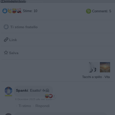
Stime: 10
Commenti: 5

Ti stimo fratello

Link

Salva
Tacchi a spillo
·
Vita
Spanki
:
Esatto! ☕🤗
2
6 Dicembre 2025 alle ore 15:07
·
Ti stimo
·
Rispondi