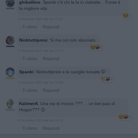
ghibellino
:
Spanki c'è chi la fa in ciabatte... Forse è
la migliore vita
1
6 Dicembre 2025 alle ore 15:11
·
Ti stimo
·
Rispondi
Nicktuttipresi
:
Si ma col culo slanciato
2
6 Dicembre 2025 alle ore 15:13
·
Ti stimo
·
Rispondi
Spanki
:
Nicktuttipresi e le caviglie lussate 🤭
2
6 Dicembre 2025 alle ore 16:04
·
Ti stimo
·
Rispondi
KalimerA
:
Una via di mezzo ??? ... un bel paio di
Hogan??? 😊
2
6 Dicembre 2025 alle ore 16:14
·
Ti stimo
·
Rispondi