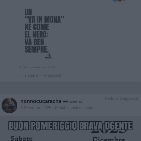
18 Maggio alle ore 09:26
·
Ti stimo
·
Rispondi
Perla di Saggezza
nonnocucaracha
livello 13
6 Dicembre 2025
- 6.344 visualizzazioni