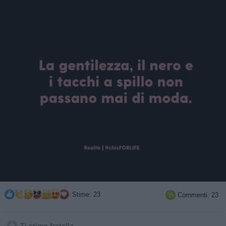
Stime: 23
Commenti: 23

Ti stimo fratella