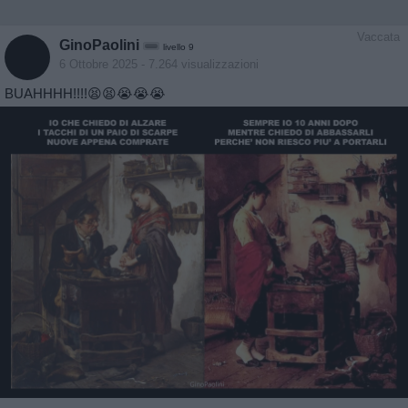
Vaccata
GinoPaolini
livello 9
6 Ottobre 2025
- 7.264 visualizzazioni
BUAHHHH!!!!😫😫😭😭😭