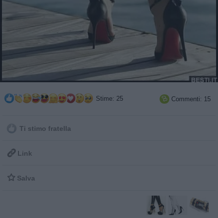
Stime: 25
Commenti: 15

Ti stimo fratella

Link

Salva