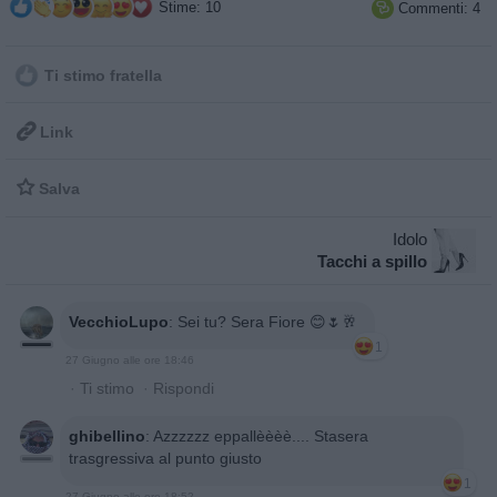
Stime: 10
Commenti: 4

Ti stimo fratella

Link

Salva
Idolo
Tacchi a spillo
VecchioLupo
:
Sei tu? Sera Fiore 😊🌷🥂
1
27 Giugno alle ore 18:46
·
Ti stimo
·
Rispondi
ghibellino
:
Azzzzzz eppallèèèè.... Stasera
trasgressiva al punto giusto
1
27 Giugno alle ore 18:52