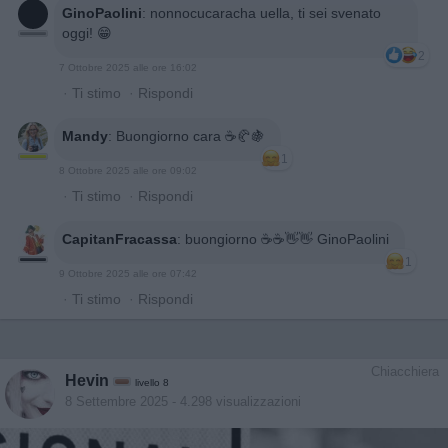
GinoPaolini
:
nonnocucaracha uella, ti sei svenato
oggi! 😁
2
7 Ottobre 2025 alle ore 16:02
·
Ti stimo
·
Rispondi
Mandy
:
Buongiorno cara ☕️🥐🍇
1
8 Ottobre 2025 alle ore 09:02
·
Ti stimo
·
Rispondi
CapitanFracassa
:
buongiorno ☕️☕️👋👋 GinoPaolini
1
9 Ottobre 2025 alle ore 07:42
·
Ti stimo
·
Rispondi
Chiacchiera
Hevin
livello 8
8 Settembre 2025
- 4.298 visualizzazioni