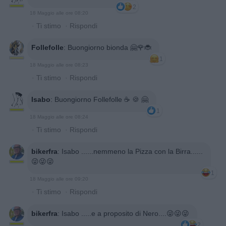
2
18 Maggio alle ore 08:20
·
Ti stimo
·
Rispondi
Follefolle
:
Buongiorno bionda 🤗🌹🐞
1
18 Maggio alle ore 08:23
·
Ti stimo
·
Rispondi
Isabo
:
Buongiorno Follefolle ☕️ 🍪 🤗
1
18 Maggio alle ore 08:24
·
Ti stimo
·
Rispondi
bikerfra
:
Isabo ......nemmeno la Pizza con la Birra......
😜😜😜
1
18 Maggio alle ore 09:20
·
Ti stimo
·
Rispondi
bikerfra
:
Isabo .....e a proposito di Nero....😜😜😜
2