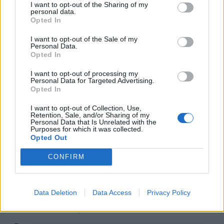
·
Ti stimo
·
Rispondi
I want to opt-out of the Sharing of my
personal data.
Opted In
GinoPaolini
:
CapitanFracassa altrettanta😁
2
I want to opt-out of the Sale of my
7 Ottobre 2025 alle ore 13:34
Personal Data.
Opted In
·
Ti stimo
·
Rispondi
I want to opt-out of processing my
nonnocucaracha
:
Buon pomeriggio 🌸🌻🌸
Personal Data for Targeted Advertising.
Opted In
1
I want to opt-out of Collection, Use,
Retention, Sale, and/or Sharing of my
Personal Data that Is Unrelated with the
Purposes for which it was collected.
Opted Out
CONFIRM
Data Deletion
Data Access
Privacy Policy
7 Ottobre 2025 alle ore 15:01
·
Ti stimo
·
Rispondi