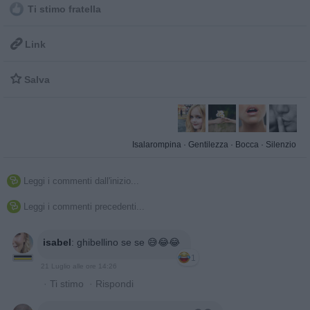
Ti stimo fratella

Link

Salva
Isalarompina
·
Gentilezza
·
Bocca
·
Silenzio
Leggi i commenti dall'inizio...

Leggi i commenti precedenti...

isabel
:
ghibellino se se 😅😂😂
1
21 Luglio alle ore 14:26
·
Ti stimo
·
Rispondi