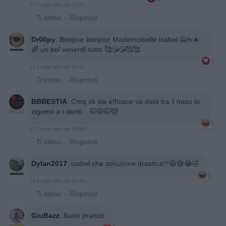
17 Luglio alle ore 12:21
·
Ti stimo
·
Rispondi
Dr00py
:
Bonjour bonjour Mademoiselle isabel 🤗☕☀️
🌈 un bel venerdì tutto 🥰😘😘🥰🥰
1
17 Luglio alle ore 14:11
·
Ti stimo
·
Rispondi
BBBESTIA
:
Cmq xk sia efficace va data tra il naso lo
zigomo e i denti ...🤭🤭🤭😈
1
17 Luglio alle ore 20:48
·
Ti stimo
·
Rispondi
Dylan2017
:
isabel che soluzione drastica!!!😆😅😂🤣
1
18 Luglio alle ore 04:40
·
Ti stimo
·
Rispondi
GiuBazz
:
Buon pranzo