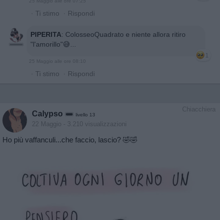
25 Maggio alle ore 07:25
·
Ti stimo
·
Rispondi
PIPERITA
:
ColosseoQuadrato e niente allora ritiro
"l'amorillo"😅...
1
25 Maggio alle ore 08:10
·
Ti stimo
·
Rispondi
Chiacchiera
Calypso
livello 13
22 Maggio
- 3.210 visualizzazioni
Ho più vaffanculi...che faccio, lascio? 🤣🤣