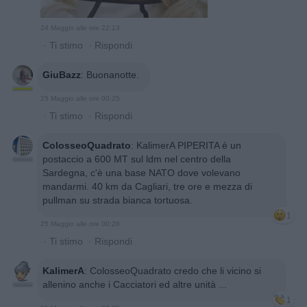
24 Maggio alle ore 22:13
·
Ti stimo
·
Rispondi
GiuBazz
:
Buonanotte.
25 Maggio alle ore 00:25
·
Ti stimo
·
Rispondi
ColosseoQuadrato
:
KalimerA PIPERITA è un
postaccio a 600 MT sul ldm nel centro della
Sardegna, c'è una base NATO dove volevano
mandarmi. 40 km da Cagliari, tre ore e mezza di
pullman su strada bianca tortuosa.
1
25 Maggio alle ore 00:28
·
Ti stimo
·
Rispondi
KalimerA
:
ColosseoQuadrato credo che li vicino si
allenino anche i Cacciatori ed altre unità ...
1