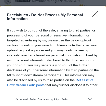
EbbeneSi
:
Dovrebbero ringraziare🤨😅👏🏻
1
21 Luglio alle ore 16:33
Facciabuco -
Do Not Process My Personal
·
Ti stimo
·
Rispondi
Information
BaytaDarell
:
E' la faccia che faccio mentre taccio,
che mi frega🤭🤭😂😂
If you wish to opt-out of the sale, sharing to third parties, or
processing of your personal or sensitive information for
1
21 Luglio alle ore 16:47
targeted advertising by us, please use the below opt-out
·
Ti stimo
·
Rispondi
section to confirm your selection. Please note that after your
opt-out request is processed you may continue seeing
FatemyCarpire
:
Davvero C riesci? 🤭
interest-based ads based on personal information utilized by
Non è da te 🦂😅
us or personal information disclosed to third parties prior to
1
your opt-out. You may separately opt-out of the further
21 Luglio alle ore 21:25
disclosure of your personal information by third parties on the
·
Ti stimo
·
Rispondi
IAB’s list of downstream participants. This information may
also be disclosed by us to third parties on the
IAB’s List of
Downstream Participants
that may further disclose it to other
third parties.
Chiacchiera
isabel
livello 15
17 Luglio
- 5.183 visualizzazioni
Personal Data Processing Opt Outs
Buongiorno fbucio
☕️☕️☕️☕️☕️☕️☕️🍩🍩🍩🍩🍩😗😗😇😇