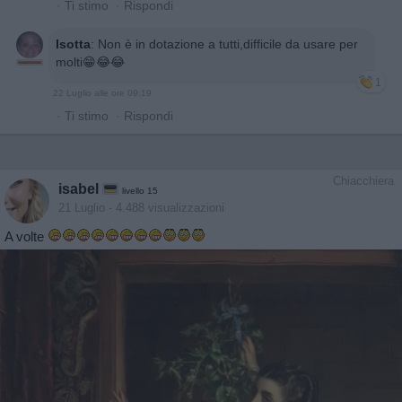
·
Ti stimo
·
Rispondi
Isotta
:
Non è in dotazione a tutti,difficile da usare per
molti😁😂😂
1
22 Luglio alle ore 09:19
·
Ti stimo
·
Rispondi
Chiacchiera
isabel
livello 15
21 Luglio
- 4.488 visualizzazioni
A volte