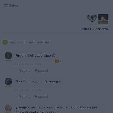

Salva
Animali
·
Gentilezza
Leggi i commenti precedenti...

Anjuli
:
PePpE68 Ciao 🙂
1
3 Luglio alle ore 12:48
·
Ti stimo
·
Rispondi
Gas75
:
Infatti non li mangio.
3 Luglio alle ore 13:01
·
Ti stimo
·
Rispondi
ypsigro
:
pecos dicono che la carne di gatto sia più
dolce di quella del coniglio