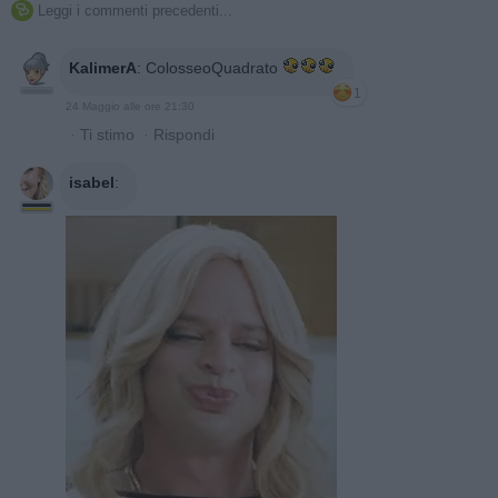
Leggi i commenti precedenti...

KalimerA
:
ColosseoQuadrato
1
24 Maggio alle ore 21:30
·
Ti stimo
·
Rispondi
isabel
: