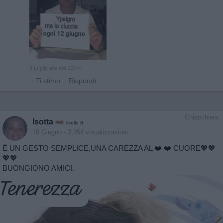
3 Luglio alle ore 13:44
·
Ti stimo
·
Rispondi
Chiacchiera
Isotta
livello 8
18 Giugno
- 3.354 visualizzazioni
È UN GESTO SEMPLICE,UNA CAREZZA AL ❤️ ❤️ CUORE💖💖
💖💖
BUONGIONO AMICI.