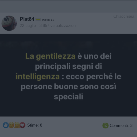
Chiacchiera
Plat64
livello 12
22 Luglio
- 3.857 visualizzazioni
Stime: 8
Commenti: 3
