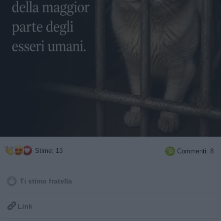
Stime: 13
Commenti: 8

Ti stimo fratella

Link