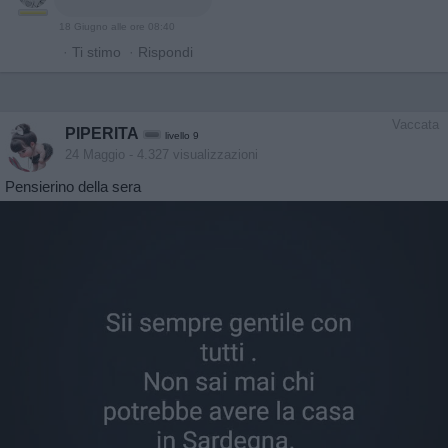
18 Giugno alle ore 08:40
·
Ti stimo
·
Rispondi
Vaccata
PIPERITA
livello 9
24 Maggio
- 4.327 visualizzazioni
Pensierino della sera