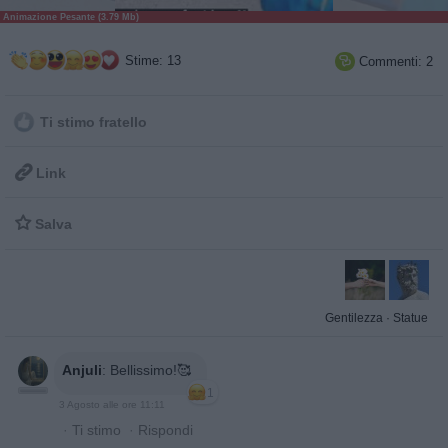
Animazione Pesante (3.79 Mb)
Stime: 13
Commenti: 2

Ti stimo fratello

Link

Salva
Gentilezza
·
Statue
Anjuli
:
Bellissimo!🥰
1
3 Agosto alle ore 11:11
·
Ti stimo
·
Rispondi