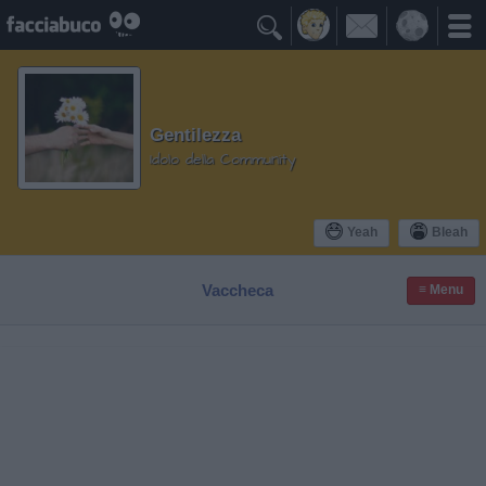

Gentilezza
Idolo della Community
Yeah
Bleah
Vaccheca
≡ Menu