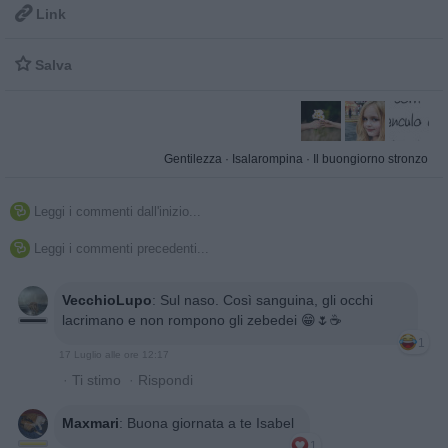

Link

Salva
Gentilezza
·
Isalarompina
·
Il buongiorno stronzo
Leggi i commenti dall'inizio...

Leggi i commenti precedenti...

VecchioLupo
:
Sul naso. Così sanguina, gli occhi
lacrimano e non rompono gli zebedei 😁🌷☕
1
17 Luglio alle ore 12:17
·
Ti stimo
·
Rispondi
Maxmari
:
Buona giornata a te Isabel
1