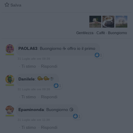

Salva
Gentilezza
·
Caffè
·
Buongiorno
PAOLA63
:
Buongiorno ☕ offro io il primo
1
31 Luglio alle ore 08:39
·
Ti stimo
·
Rispondi
Danilele
:
1
31 Luglio alle ore 09:38
·
Ti stimo
·
Rispondi
Epaminonda
:
Buongiorno 😘
1
31 Luglio alle ore 11:38
·
Ti stimo
·
Rispondi