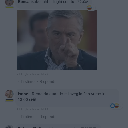
Rema
:
isabel ahhh litighi con tutti?🤔😁
1
21 Luglio alle ore 14:29
·
Ti stimo
·
Rispondi
isabel
:
Rema da quando mi sveglio fino verso le
13:00 si😁
2
21 Luglio alle ore 14:29
·
Ti stimo
·
Rispondi