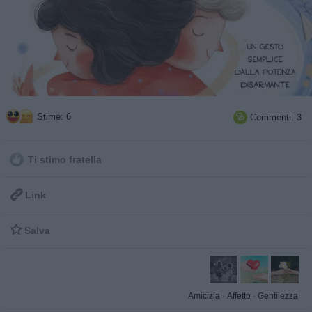
Stime: 6
Commenti: 3

Ti stimo fratella

Link

Salva
Amicizia
·
Affetto
·
Gentilezza