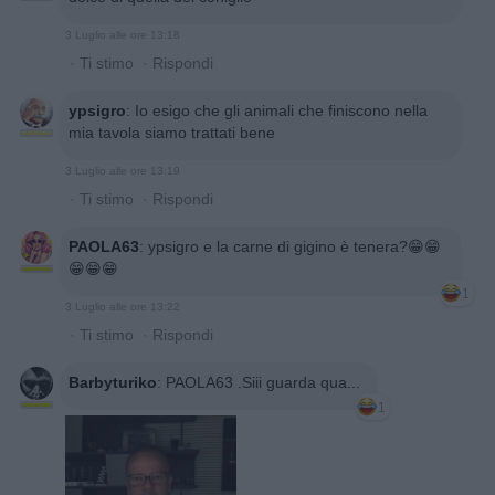
3 Luglio alle ore 13:18
·
Ti stimo
·
Rispondi
ypsigro
:
Io esigo che gli animali che finiscono nella
mia tavola siamo trattati bene
3 Luglio alle ore 13:19
·
Ti stimo
·
Rispondi
PAOLA63
:
ypsigro e la carne di gigino è tenera?😁😁
😁😁😁
1
3 Luglio alle ore 13:22
·
Ti stimo
·
Rispondi
Barbyturiko
:
PAOLA63 .Siii guarda qua...
1