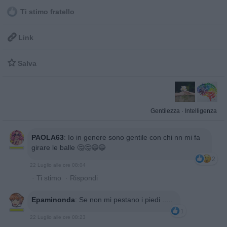
Ti stimo fratello

Link

Salva
Gentilezza
·
Intelligenza
PAOLA63
:
Io in genere sono gentile con chi nn mi fa
girare le balle 🤔🤔😂😂
2
22 Luglio alle ore 08:04
·
Ti stimo
·
Rispondi
Epaminonda
:
Se non mi pestano i piedi .....
1
22 Luglio alle ore 08:23