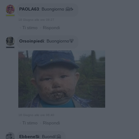
PAOLA63
:
Buongiorno 🤗☕
18 Giugno alle ore 08:27
·
Ti stimo
·
Rispondi
Orsoinpiedi
:
Buongiorno🐻
18 Giugno alle ore 08:40
·
Ti stimo
·
Rispondi
EbbeneSi
:
Buondi'🤗