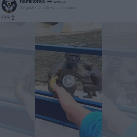
hamilton89
livello 13
3 Agosto
- 3.636 visualizzazioni
🐶💪👌