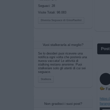
Seguaci:
28
Visite Totali: 98.083
Diventa Seguace di GinoPaolini
Vuoi stalkerarla al meglio?
Post
Se lo desideri puoi ricevere una
notifica ogni volta che posterà una
I po
nuova vaccata! Le attività di
stalking restano anonime. Puoi
stalkerare solo gli utenti di cui sei
I po
seguace.
Pos
Stalkera
Fa
Pos
https:
Pri
farang
Non gradisci i suoi post?