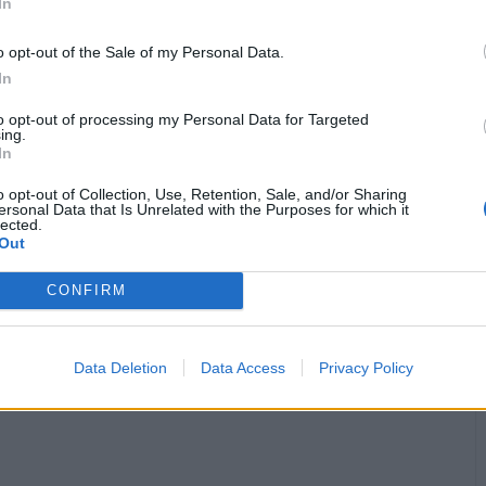
In
·
Ti stimo
·
Rispondi
5 Giugno alle ore 08:28
o opt-out of the Sale of my Personal Data.
isabel
:
GinoPaolini buon weekend 🤗😘
In
·
Ti stimo
·
Rispondi
6 Giugno alle ore 14:49
to opt-out of processing my Personal Data for Targeted
ing.
In
isabel
:
GinoPaolini 🤗
o opt-out of Collection, Use, Retention, Sale, and/or Sharing
·
Ti stimo
·
Rispondi
18 Giugno alle ore 19:09
ersonal Data that Is Unrelated with the Purposes for which it
lected.
Out
helec
:
Pastafariano ti saluta 🤭😂😂😂😂😂😂
1
·
Ti stimo
·
Rispondi
CONFIRM
24 Giugno alle ore 23:18
pubblicità
Data Deletion
Data Access
Privacy Policy