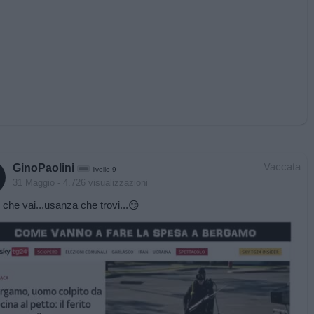
Vaccata
GinoPaolini
livello 9
31 Maggio
- 4.726 visualizzazioni
che vai...usanza che trovi...😏