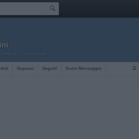

ini
tuo Motto personale
Idoli
Seguaci
Seguiti
Scrivi Messaggio
☰