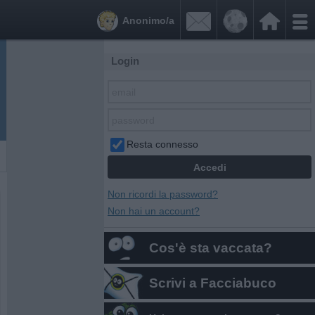


Anonimo/a
Login
Resta connesso
Non ricordi la password?
Non hai un account?
Cos'è sta vaccata?
Scrivi a Facciabuco