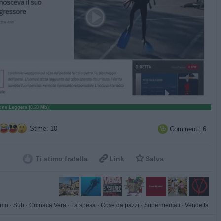
ne Leggera (0.28 Mb)
Stime: 10
Commenti: 6



Ti stimo fratella
Link
Salva
amo
·
Sub
·
Cronaca Vera
·
La spesa
·
Cose da pazzi
·
Supermercati
·
Vendetta