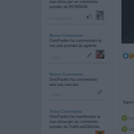
sua stima per
un commento
postato da BIONDINA
ieri alle ore 23:40
Nuovo Commento
:
GinoPaolini ha commentato
la
vaccata postata da agalmb
7 Luglio
Nuovo Commento
:
GinoPaolini ha commentato
una sua vaccata
5 Giugno
Signor
Stima Commento
:
GinoPaolini ha manifestato la
Leg

sua stima per
un commento
postato da TrafficantiDiIronia
Leg
