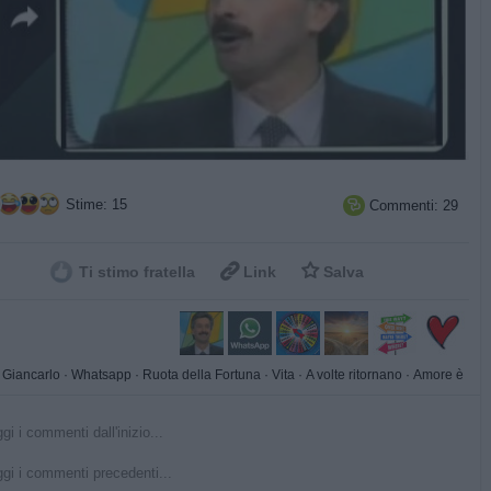
Stime: 15
Commenti: 29



Ti stimo fratella
Link
Salva
 Giancarlo
·
Whatsapp
·
Ruota della Fortuna
·
Vita
·
A volte ritornano
·
Amore è
gi i commenti dall'inizio...
gi i commenti precedenti...