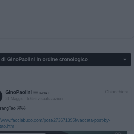
 di GinoPaolini in ordine cronologico
st di GinoPaolini più apprezzati
st di GinoPaolini più visualizzati
Chiacchiera
GinoPaolini
livello 9
t in cui hanno evocato GinoPaolini
31 Maggio
- 5.656 visualizzazioni
rangTao 🤣🤣
t commentati da GinoPaolini
//www.facciabuco.com/post/273671395f/vaccata-post-by-
mi post di GinoPaolini
tao.html