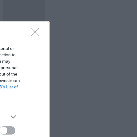
sonal or
ection to
ou may
 personal
out of the
 downstream
B’s List of