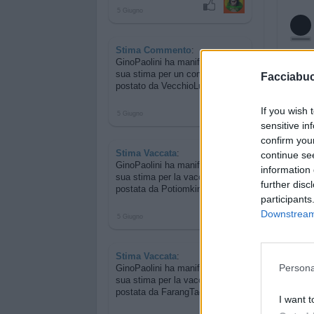
5 Giugno
Stima Commento
:
GinoPaolini ha manifestato la
sua stima per
un commento
Facciabu
postato da VecchioLupo
If you wish 
5 Giugno
sensitive in
confirm you
Stima Vaccata
:
continue se
GinoPaolini ha manifestato la
information 
sua stima per
la vaccata
further disc
postata da Potiomkin
participants
Downstream 
5 Giugno
Stima Vaccata
:
Persona
GinoPaolini ha manifestato la
sua stima per
la vaccata
postata da FarangTao
I want t