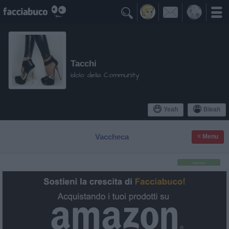

Tacchi
Idolo della Community
Yeah
Bleah
Vaccheca
≡ Menu
sponsor