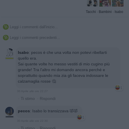
Tacchi
·
Bambini
·
Isabo
Leggi i commenti dall'inizio...

Leggi i commenti precedenti...

Isabo
:
pecos è che una volta non potevi ribellarti
quello era.
Sai quante volte ho messo vestiti di mio cugino più
grande! Tra l'altro mi domando ancora perché e
soprattutto quando mia zia gli faceva indossare le
calzamaglia rosse 🤔
1
30 Aprile alle ore 22:27
·
Ti stimo
·
Rispondi
pecos
:
Isabo lo transizzava 🤣🤣
1
30 Aprile alle ore 22:30
·
Ti stimo
·
Rispondi