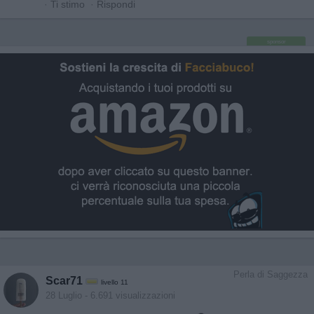
·
Ti stimo
·
Rispondi
sponsor
Perla di Saggezza
Scar71
livello 11
28 Luglio
- 6.691 visualizzazioni