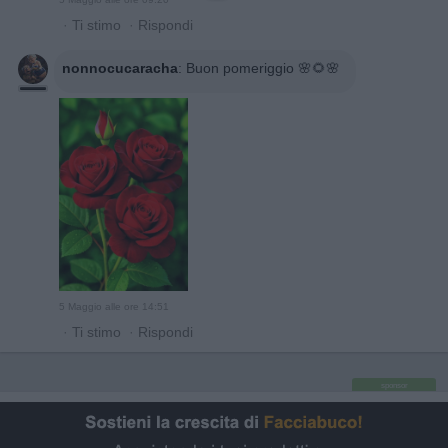
·
Ti stimo
·
Rispondi
nonnocucaracha
:
Buon pomeriggio 🌸🌻🌸
5 Maggio alle ore 14:51
·
Ti stimo
·
Rispondi
sponsor