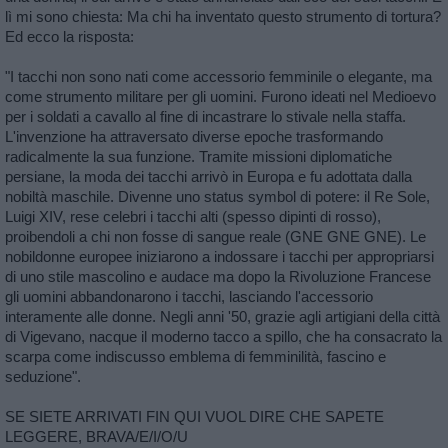
lì mi sono chiesta: Ma chi ha inventato questo strumento di tortura?
Ed ecco la risposta:
"I tacchi non sono nati come accessorio femminile o elegante, ma
come strumento militare per gli uomini. Furono ideati nel Medioevo
per i soldati a cavallo al fine di incastrare lo stivale nella staffa.
L'invenzione ha attraversato diverse epoche trasformando
radicalmente la sua funzione. Tramite missioni diplomatiche
persiane, la moda dei tacchi arrivò in Europa e fu adottata dalla
nobiltà maschile. Divenne uno status symbol di potere: il Re Sole,
Luigi XIV, rese celebri i tacchi alti (spesso dipinti di rosso),
proibendoli a chi non fosse di sangue reale (GNE GNE GNE). Le
nobildonne europee iniziarono a indossare i tacchi per appropriarsi
di uno stile mascolino e audace ma dopo la Rivoluzione Francese
gli uomini abbandonarono i tacchi, lasciando l'accessorio
interamente alle donne. Negli anni '50, grazie agli artigiani della città
di Vigevano, nacque il moderno tacco a spillo, che ha consacrato la
scarpa come indiscusso emblema di femminilità, fascino e
seduzione".
SE SIETE ARRIVATI FIN QUI VUOL DIRE CHE SAPETE
LEGGERE, BRAVA/E/I/O/U