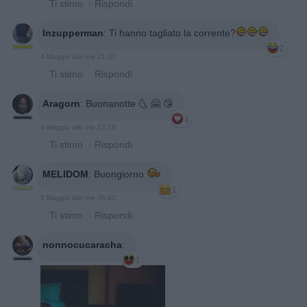
·
Ti stimo
·
Rispondi
Inzupperman
:
Ti hanno tagliato la corrente?
2
4 Maggio alle ore 21:37
·
Ti stimo
·
Rispondi
Aragorn
:
Buonanotte 🌜 🤗 😘
1
4 Maggio alle ore 22:16
·
Ti stimo
·
Rispondi
MELIDOM
:
Buongiorno
1
5 Maggio alle ore 06:41
·
Ti stimo
·
Rispondi
nonnocucaracha
:
1