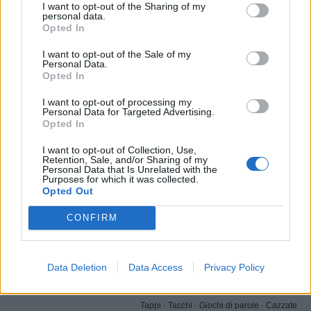
I want to opt-out of the Sharing of my
personal data.
Opted In
I want to opt-out of the Sale of my
Personal Data.
Opted In
I want to opt-out of processing my
Personal Data for Targeted Advertising.
Opted In
Stime: 6
Commenti: 2

I want to opt-out of Collection, Use,
Retention, Sale, and/or Sharing of my
Personal Data that Is Unrelated with the
Ti stimo fratello
Purposes for which it was collected.
Opted Out

Link
CONFIRM

Salva
Data Deletion
Data Access
Privacy Policy
Tappi
·
Tacchi
·
Giochi di parole
·
Cazzate