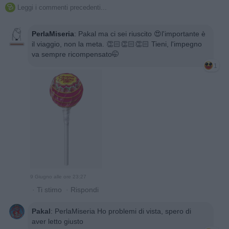
Leggi i commenti precedenti...

PerlaMiseria
:
Pakal ma ci sei riuscito 😍l'importante è
il viaggio, non la meta. 👏🏻👏🏻👏🏻 Tieni, l'impegno
va sempre ricompensato🤭
1
9 Giugno alle ore 23:27
·
Ti stimo
·
Rispondi
Pakal
:
PerlaMiseria Ho problemi di vista, spero di
aver letto giusto