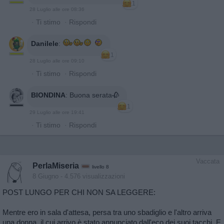
1
28 Luglio alle ore 08:36
·
Ti stimo
·
Rispondi
Danilele
:
1
28 Luglio alle ore 09:10
·
Ti stimo
·
Rispondi
BIONDINA
:
Buona serata🥀
1
29 Luglio alle ore 19:41
·
Ti stimo
·
Rispondi
Vaccata
PerlaMiseria
livello 8
8 Giugno
- 4.576 visualizzazioni
POST LUNGO PER CHI NON SA LEGGERE:
Mentre ero in sala d'attesa, persa tra uno sbadiglio e l'altro arriva
una donna, il cui arrivo è stato annunciato dall'eco dei suoi tacchi. E