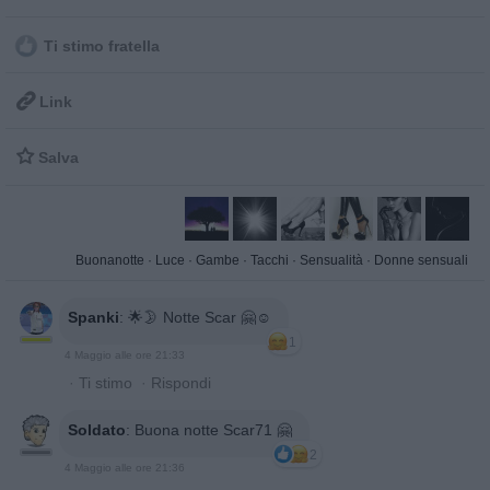
Ti stimo fratella

Link

Salva
Buonanotte
·
Luce
·
Gambe
·
Tacchi
·
Sensualità
·
Donne sensuali
Spanki
:
🌟🌛 Notte Scar 🤗☺️
1
4 Maggio alle ore 21:33
·
Ti stimo
·
Rispondi
Soldato
:
Buona notte Scar71 🤗
2
4 Maggio alle ore 21:36