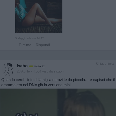
5 Maggio alle ore 14:47
·
Ti stimo
·
Rispondi
Chiacchiera
Isabo
livello 12
28 Aprile
- 4.504 visualizzazioni
Quando cerchi foto di famiglia e trovi te da piccola… e capisci che il
dramma era nel DNA già in versione mini