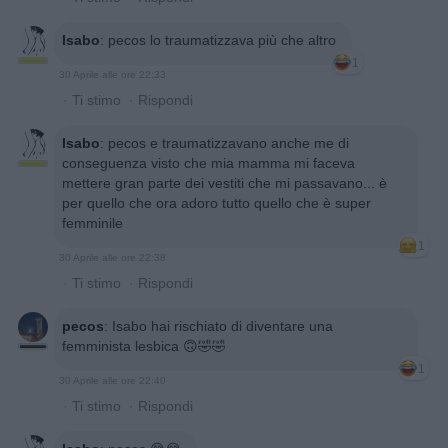
Isabo
:
pecos lo traumatizzava più che altro
1
30 Aprile alle ore 22:33
·
Ti stimo
·
Rispondi
Isabo
:
pecos e traumatizzavano anche me di
conseguenza visto che mia mamma mi faceva
mettere gran parte dei vestiti che mi passavano... è
per quello che ora adoro tutto quello che è super
femminile
1
30 Aprile alle ore 22:38
·
Ti stimo
·
Rispondi
pecos
:
Isabo hai rischiato di diventare una
femminista lesbica 🙃🤣🤣
1
30 Aprile alle ore 22:40
·
Ti stimo
·
Rispondi