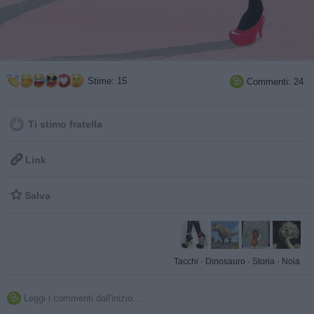
Stime: 15
Commenti: 24

Ti stimo fratella

Link

Salva
Tacchi
·
Dinosauro
·
Storia
·
Noia
Leggi i commenti dall'inizio...
