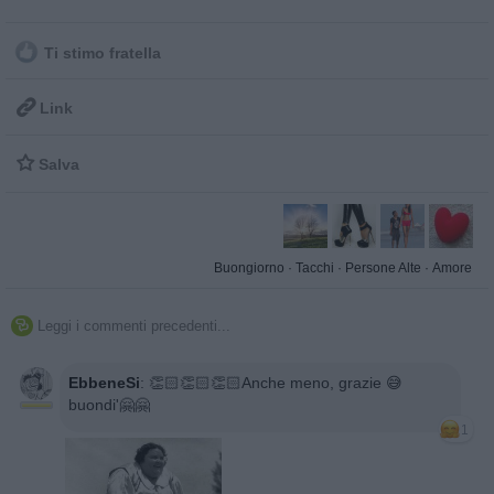
Ti stimo fratella

Link

Salva
Buongiorno
·
Tacchi
·
Persone Alte
·
Amore
Leggi i commenti precedenti...

EbbeneSi
:
👏🏻👏🏻👏🏻Anche meno, grazie 😅
buondi'🤗🤗
1