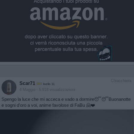
Chiacchiera
Scar71
livello 11
4 Maggio
- 5.918 visualizzazioni
Spengo la luce che mi acceca e vado a dormire😴😴Buonanotte
e sogni d'oro a voi, anime favolose di FaBu 🤗❤️