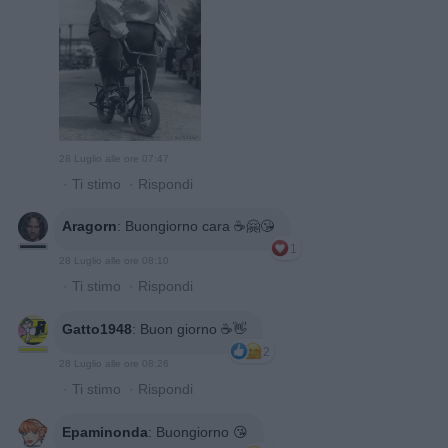
28 Luglio alle ore 07:47
·
Ti stimo
·
Rispondi
Aragorn
:
Buongiorno cara ☕️🤗😘
1
28 Luglio alle ore 08:10
·
Ti stimo
·
Rispondi
Gatto1948
:
Buon giorno ☕👋
2
28 Luglio alle ore 08:26
·
Ti stimo
·
Rispondi
Epaminonda
:
Buongiorno 😘