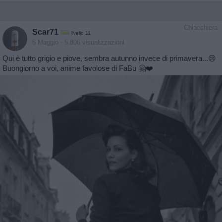
Chiacchiera
Scar71
livello 11
5 Maggio
- 5.806 visualizzazioni
Qui è tutto grigio e piove, sembra autunno invece di primavera...😢
Buongiorno a voi, anime favolose di FaBu 🤗❤️