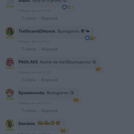
Isabo
:
Why io ci provo 😜
3
5 Maggio alle ore 07:08
·
Ti stimo
·
Rispondi
TrafficantiDiIronia
:
Buongiorno 🌍🌤
4
5 Maggio alle ore 07:21
·
Ti stimo
·
Rispondi
PAOLA63
:
Anche da me🤬buongiorno 😘
1
5 Maggio alle ore 07:35
·
Ti stimo
·
Rispondi
Epaminonda
:
Buongiorno 😘
1
5 Maggio alle ore 08:10
·
Ti stimo
·
Rispondi
Danilele
:
1
5 Maggio alle ore 09:20