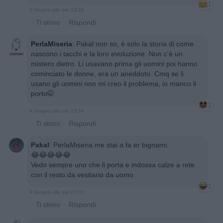
1
9 Giugno alle ore 23:28
·
Ti stimo
·
Rispondi
PerlaMiseria
:
Pakal non so, è solo la storia di come
nascono i tacchi e la loro evoluzione. Non c'è un
mistero dietro. Li usavano prima gli uomini poi hanno
cominciato le donne, era un aneddoto. Cmq se li
usano gli uomini non mi creo il problema, io manco li
porto🤭
1
9 Giugno alle ore 23:34
·
Ti stimo
·
Rispondi
Pakal
:
PerlaMiseria me stai a fa er bignami.
😂😂😂😂😂
Vedo sempre uno che li porta e indossa calze a rete
con il resto da vestiario da uomo
1
9 Giugno alle ore 23:37
·
Ti stimo
·
Rispondi