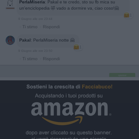
PerlaMiseria
:
Pakal e te credo, sto su fb mica su
un'enciclopedia 🤣 vado a dormire va, ciao coso!🤗
1
9 Giugno alle ore 23:44
·
Ti stimo
·
Rispondi
Pakal
:
PerlaMiseria notte 🤗
1
9 Giugno alle ore 23:50
·
Ti stimo
·
Rispondi
sponsor