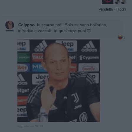
Vendetta
·
Tacchi
Calypso
:
le scarpe no!!! Solo se sono ballerine,
infradito e zoccoli...in quel caso puoi 🤣
1
oggi alle ore 07:13