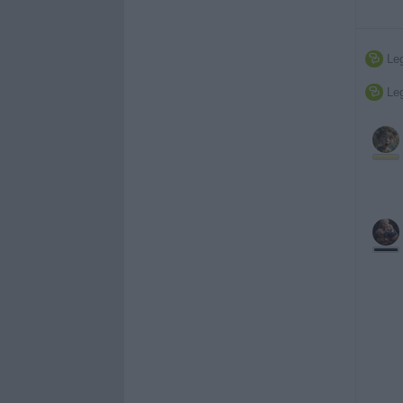
Leg

Leg
