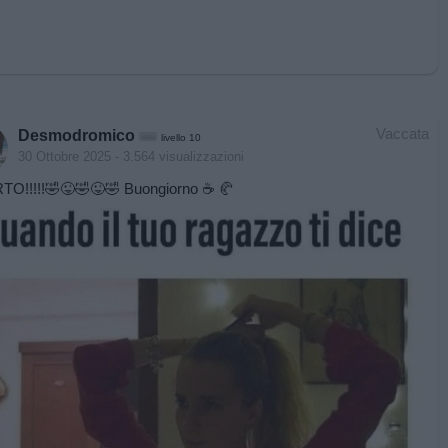
Vaccata
Desmodromico
livello 10
30 Ottobre 2025
- 3.564 visualizzazioni
TO!!!!!🤣😜🤣😜🤣 Buongiorno ☕️ 🥐