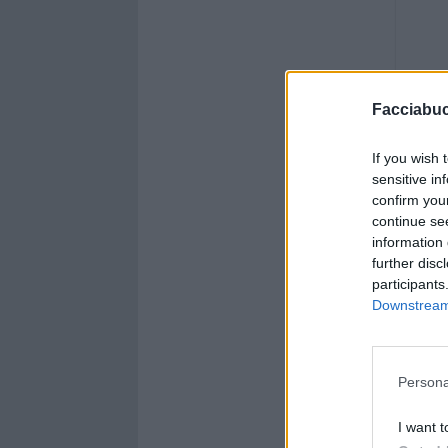
Facciabu
If you wish 
sensitive in
confirm you
continue se
information 
further disc
participants
Downstream 
Persona
I want t