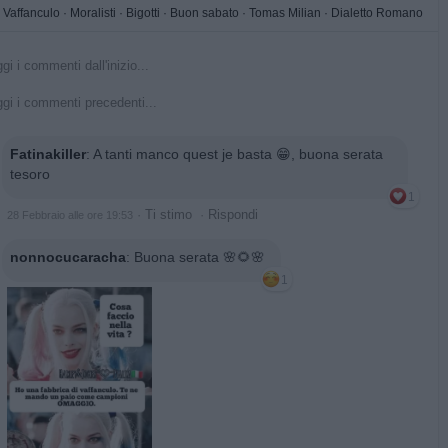
Vaffanculo
·
Moralisti
·
Bigotti
·
Buon sabato
·
Tomas Milian
·
Dialetto Romano
gi i commenti dall'inizio...
gi i commenti precedenti...
Fatinakiller
:
A tanti manco quest je basta 😁, buona serata
tesoro
1
·
Ti stimo
·
Rispondi
28 Febbraio alle ore 19:53
nonnocucaracha
:
Buona serata 🌸🌻🌸
1