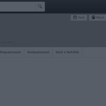

Yeah
Bleah
ommunity
Simpatizzanti
Antipatizzanti
Idoli e Schifidi