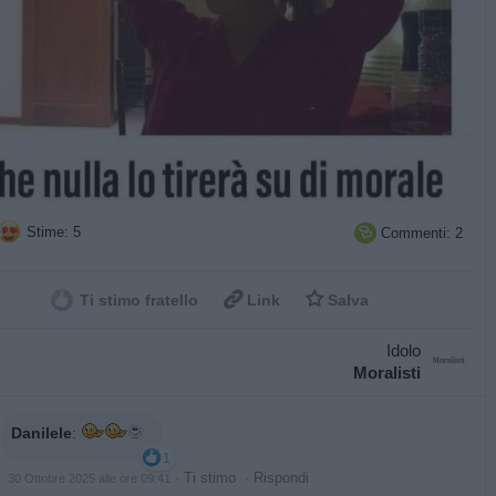
Stime: 5
Commenti: 2



Ti stimo fratello
Link
Salva
Idolo
Moralisti
Danilele
:
1
·
Ti stimo
·
Rispondi
30 Ottobre 2025 alle ore 09:41