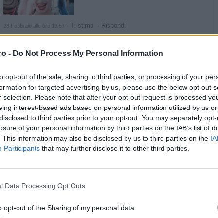
·
Ti stimo
·
Rispondi
28 Febbraio alle ore 19:57
Mauriwolf
:
Buonanotte Isabel
co -
Do Not Process My Personal Information
1
to opt-out of the sale, sharing to third parties, or processing of your per
formation for targeted advertising by us, please use the below opt-out s
r selection. Please note that after your opt-out request is processed y
eing interest-based ads based on personal information utilized by us or
disclosed to third parties prior to your opt-out. You may separately opt-
losure of your personal information by third parties on the IAB’s list of
. This information may also be disclosed by us to third parties on the
IA
Participants
that may further disclose it to other third parties.
·
Ti stimo
·
Rispondi
28 Febbraio alle ore 21:31
l Data Processing Opt Outs
MELIDOM
:
Buongiorno, buon 1° marzo
1
·
Ti stimo
·
Rispondi
o opt-out of the Sharing of my personal data.
1 Marzo alle ore 06:32