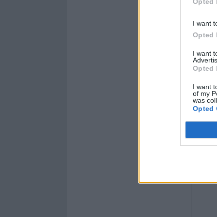
Opted 
I want t
Opted 
I want 
Advertis
Opted 
I want t
of my P
was col
Opted 