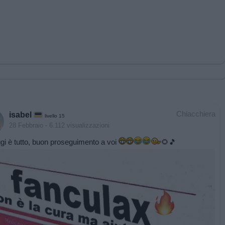
Chiacchiera
isabel
livello 15
28 Febbraio
- 6.112 visualizzazioni
gi è tutto, buon proseguimento a voi
🌻🎵