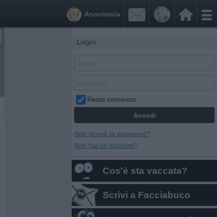


Anonimo/a
Login
Resta connesso
Non ricordi la password?
Non hai un account?
Cos'è sta vaccata?
Scrivi a Facciabuco