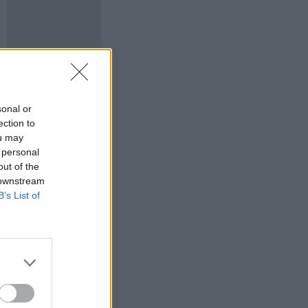
sonal or
ection to
ou may
 personal
out of the
 downstream
B’s List of