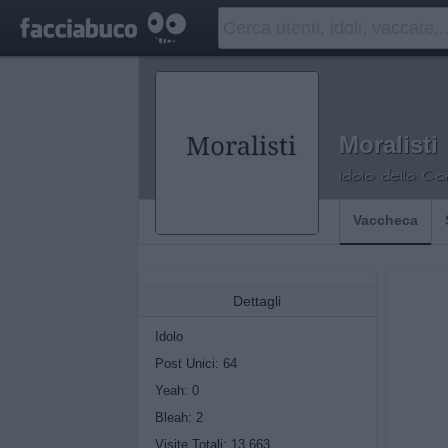
Moralisti
Idolo della C
Vaccheca
Dettagli
Idolo
Post Unici: 64
Yeah:
0
Bleah:
2
Visite Totali: 13.663