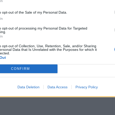
In
Calypso
:
Buongiorno ☕🥐🤗buona domenica
1
o opt-out of the Sale of my Personal Data.
·
Ti stimo
·
Rispondi
1 Marzo alle ore 07:50
In
zzz65
:
L' OMS informa che la versione in supposte ha
to opt-out of processing my Personal Data for Targeted
maggior efficacia.😬😅😅😂
ing.
In
1
·
Ti stimo
·
Rispondi
1 Marzo alle ore 10:38
o opt-out of Collection, Use, Retention, Sale, and/or Sharing
ersonal Data that Is Unrelated with the Purposes for which it
lected.
pubblicità
Out
CONFIRM
Data Deletion
Data Access
Privacy Policy