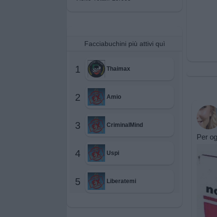
Facciabuchini più attivi quì
1
Thaimax
2
Amio
3
CriminalMind
Per og
4
Uspi
5
Liberatemi