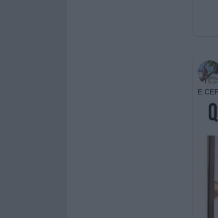
E CER