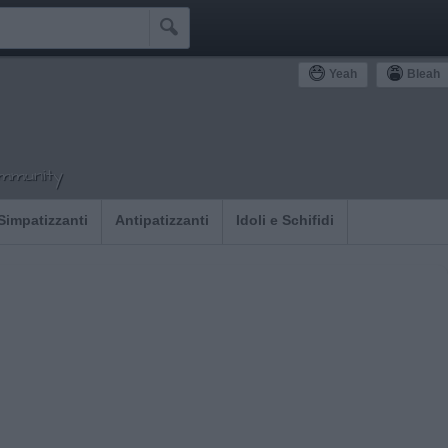

Yeah
Bleah
ommunity
Simpatizzanti
Antipatizzanti
Idoli e Schifidi