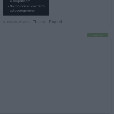
·
Ti stimo
·
Rispondi
29 Luglio alle ore 07:35
pubblicità