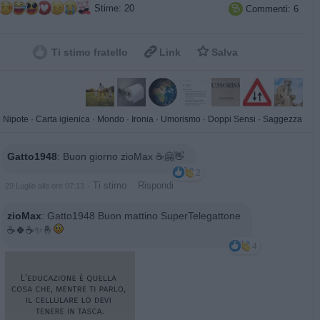
Stime: 20
Commenti: 6



Ti stimo fratello
Link
Salva
e Nipote
·
Carta igienica
·
Mondo
·
Ironia
·
Umorismo
·
Doppi Sensi
·
Saggezza
Gatto1948
:
Buon giorno zioMax ☕🤗👋
2
·
Ti stimo
·
Rispondi
29 Luglio alle ore 07:13
zioMax
:
Gatto1948 Buon mattino SuperTelegattone
☕️🍀☕️✨️🤞
4