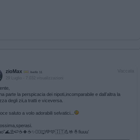
Vaccata
zioMax
livello 11
29 Luglio
- 7.032 visualizzazioni
ente,
una parte la perspicacia dei nipoti,incomparabile e dall'altra la
za degli zii,a tratti e viceversa.
oce saluto a volo adorabili selvatici...
rossima,sperasi.
ao"🌊⛱️🍉☕️🍀☕️✨️🏃‍♂️🐺💚🩵🇮🇹💪🤟🤞fiuuu'