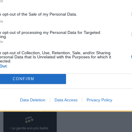
In
o opt-out of the Sale of my Personal Data.
In
to opt-out of processing my Personal Data for Targeted
·
Ti stimo
·
Rispondi
ing.
29 Luglio alle ore 07:23
In
CapitanFracassa
:
buongiorno ☕️☕️👋👋 zioMax
o opt-out of Collection, Use, Retention, Sale, and/or Sharing
1
ersonal Data that Is Unrelated with the Purposes for which it
lected.
·
Ti stimo
·
Rispondi
29 Luglio alle ore 07:27
Out
zioMax
:
CapitanFracassa Ciao Burdèl o Capitààà sereno
giorno e fa a mòd...
CONFIRM
☕️🍀☕️✨️🤞
2
Data Deletion
Data Access
Privacy Policy