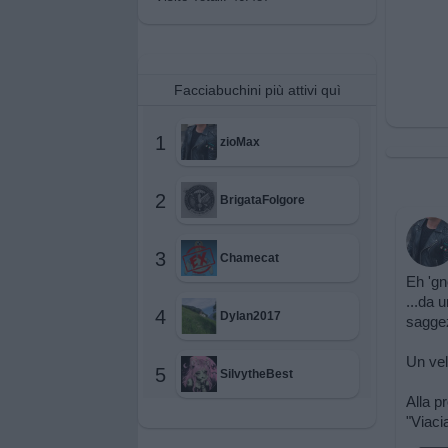
Facciabuchini più attivi quì
1
zioMax
2
BrigataFolgore
3
Chamecat
Eh 'gn
...da 
4
Dylan2017
saggez
Un vel
5
SilvytheBest
Alla p
"Viaci