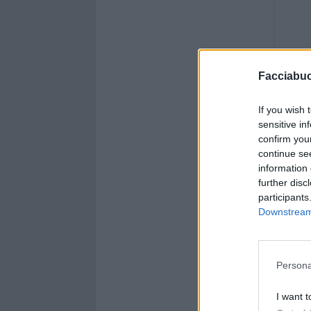
Facciabu
If you wish 
sensitive in
confirm you
continue se
information 
further disc
participants
Downstream 
Persona
I want t