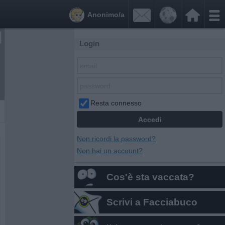


Anonimo/a
Login
Resta connesso
Non ricordi la password?
Non hai un account?
Cos'è sta vaccata?
Scrivi a Facciabuco