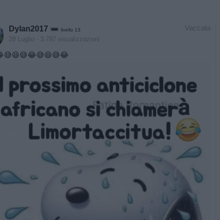
Vaccata
Dylan2017
livello 13
28 Luglio
- 3.787 visualizzazioni
😅😆😅😂😅😆😅😂