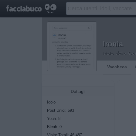
Ironia
Idolo della C
Vaccheca
Dettagli
Idolo
Post Unici: 693
Yeah:
8
Bleah:
0
Visite Totali: 46.487