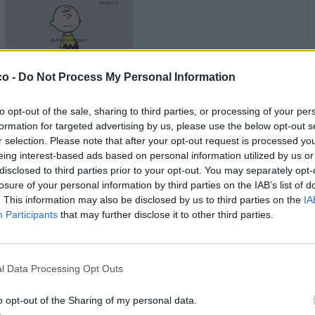
co -
Do Not Process My Personal Information
·
Ti stimo
·
Rispondi
29 Luglio alle ore 07:17
to opt-out of the sale, sharing to third parties, or processing of your per
isabel
:
zioMax buongiorno ziomax 😍😘
formation for targeted advertising by us, please use the below opt-out s
2
r selection. Please note that after your opt-out request is processed y
·
Ti stimo
·
Rispondi
29 Luglio alle ore 07:19
eing interest-based ads based on personal information utilized by us or
disclosed to third parties prior to your opt-out. You may separately opt-
zioMax
:
isabel Ehilà ragazzina arcobaleno colorata
losure of your personal information by third parties on the IAB’s list of
giornata,o serena almeno...
. This information may also be disclosed by us to third parties on the
IA
Participants
that may further disclose it to other third parties.
Ah,un abbraccio virtuale ma affettuoso affettuoso...
🌈🫂💞☕️🍀☕️✨️🤞
1
l Data Processing Opt Outs
o opt-out of the Sharing of my personal data.