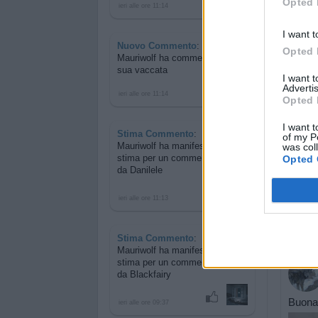
Opted 
ieri alle ore 11:14
I want t
Nuovo Commento
:
Opted 
Mauriwolf ha commentato
una
sua vaccata
I want 
Advertis
ieri alle ore 11:14
Opted 
I want t
Stima Commento
:
of my P
Mauriwolf ha manifestato la sua
was col
stima per
un commento postato
Opted 
da Danilele
ieri alle ore 11:13
Stima Commento
:
Mauriwolf ha manifestato la sua
stima per
un commento postato
da Blackfairy
Buona 
ieri alle ore 09:37