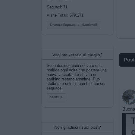
Seguaci:
71
Visite Totali: 579.271
Diventa Seguace di Mauriwolf
Vuoi stalkerarlo al meglio?
Post
Se lo desideri puoi ricevere una
notifica ogni volta che posterà una
I po
nuova vaccata! Le attività di
stalking restano anonime. Puoi
stalkerare solo gli utenti di cui sei
I po
seguace.
Pos
Stalkera
Buona 
Pos
Pri
Non gradisci i suoi post?