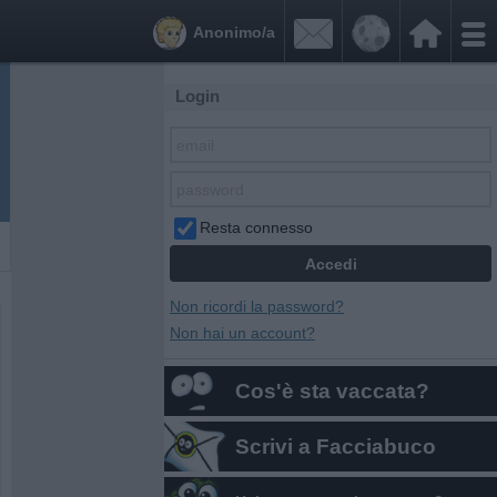


Anonimo/a
Login
Resta connesso
Non ricordi la password?
Non hai un account?
Cos'è sta vaccata?
Scrivi a Facciabuco