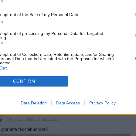
In
pubblicità
o opt-out of the Sale of my Personal Data.
In
to opt-out of processing my Personal Data for Targeted
ing.
In
o opt-out of Collection, Use, Retention, Sale, and/or Sharing
ersonal Data that Is Unrelated with the Purposes for which it
lected.
Out
CONFIRM
Data Deletion
Data Access
Privacy Policy
Vaccata
Mauriwolf
livello 11
6 Agosto
- 3.935 visualizzazioni
giornata facciabuchine/i