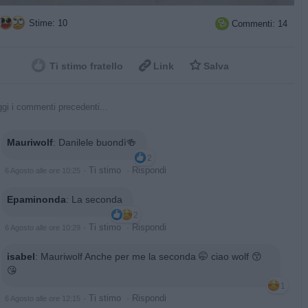
Stime: 10
Commenti: 14



Ti stimo fratello
Link
Salva
gi i commenti precedenti...
Mauriwolf
:
Danilele buondì🍻
2
·
Ti stimo
·
Rispondi
6 Agosto alle ore 10:25
Epaminonda
:
La seconda
2
·
Ti stimo
·
Rispondi
6 Agosto alle ore 10:29
isabel
:
Mauriwolf Anche per me la seconda 🤭 ciao wolf 😙
😘
1
·
Ti stimo
·
Rispondi
6 Agosto alle ore 12:15