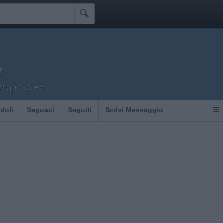

f
 stupid does
Idoli
Seguaci
Seguiti
Scrivi Messaggio
☰