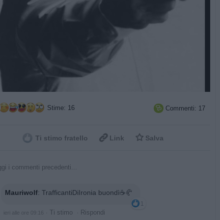
Stime: 16
Commenti: 17



Ti stimo fratello
Link
Salva
gi i commenti precedenti...
Mauriwolf
:
TrafficantiDiIronia buondì☕🥐
1
·
Ti stimo
·
Rispondi
ieri alle ore 09:16