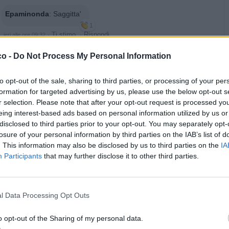
Epaminonda
:
Saggitta'
1
·
Ti stimo
·
Rispondi
ieri alle ore 09:32
co -
Do Not Process My Personal Information
Danilele
:
1
·
Ti stimo
·
Rispondi
ieri alle ore 10:28
to opt-out of the sale, sharing to third parties, or processing of your per
formation for targeted advertising by us, please use the below opt-out s
Mauriwolf
:
Danilele buondì🍻
r selection. Please note that after your opt-out request is processed y
1
eing interest-based ads based on personal information utilized by us or
·
Ti stimo
·
Rispondi
ieri alle ore 11:14
disclosed to third parties prior to your opt-out. You may separately opt-
losure of your personal information by third parties on the IAB’s list of
nonnocucaracha
:
Buon pomeriggio
. This information may also be disclosed by us to third parties on the
IA
1
Participants
that may further disclose it to other third parties.
·
Ti stimo
·
Rispondi
ieri alle ore 16:58
Mauriwolf
:
nonnocucaracha buona serata🍻
l Data Processing Opt Outs
1
·
Ti stimo
·
Rispondi
ieri alle ore 19:30
o opt-out of the Sharing of my personal data.