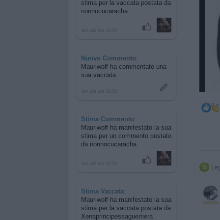
stima per
la vaccata postata da
nonnocucaracha
ieri alle ore 19:30
Nuovo Commento
:
Mauriwolf ha commentato
una
sua vaccata
ieri alle ore 19:30
Stima Commento
:
Mauriwolf ha manifestato la sua
stima per
un commento postato
da nonnocucaracha
ieri alle ore 19:30
Leg

Stima Vaccata
:
Mauriwolf ha manifestato la sua
stima per
la vaccata postata da
Xenaprincipessaguerriera