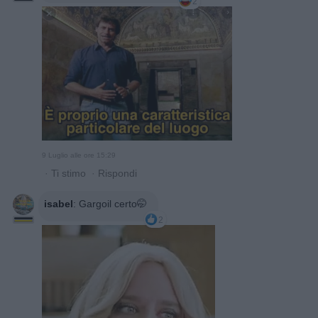
2
9 Luglio alle ore 15:29
·
Ti stimo
·
Rispondi
isabel
:
Gargoil certo🤭
2