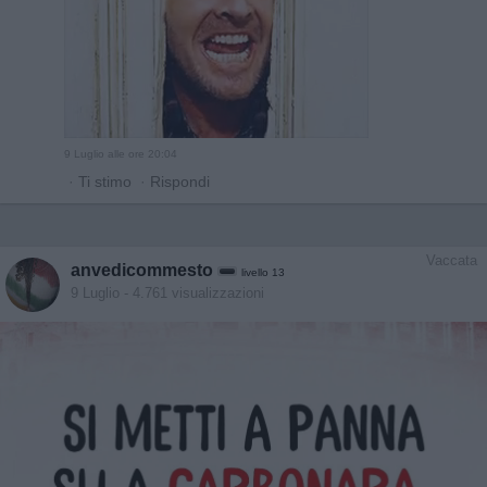
9 Luglio alle ore 20:04
·
Ti stimo
·
Rispondi
Vaccata
anvedicommesto
livello 13
9 Luglio
- 4.761 visualizzazioni