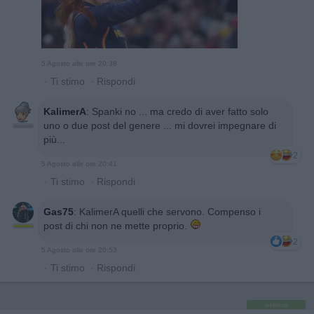
5 Agosto alle ore 20:38
·
Ti stimo
·
Rispondi
KalimerA
:
Spanki no ... ma credo di aver fatto solo
uno o due post del genere ... mi dovrei impegnare di
più...
2
5 Agosto alle ore 20:41
·
Ti stimo
·
Rispondi
Gas75
:
KalimerA quelli che servono. Compenso i
post di chi non ne mette proprio.
2
5 Agosto alle ore 20:53
·
Ti stimo
·
Rispondi
pubblicità