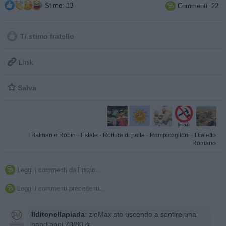
Stime: 13
Commenti: 22

Ti stimo fratello

Link

Salva
Batman e Robin
·
Estate
·
Rottura di palle
·
Rompicoglioni
·
Dialetto
Romano
Leggi i commenti dall'inizio...

Leggi i commenti precedenti...

Ilditonellapiada
:
zioMax sto uscendo a sentire una
band anni 70/80🎶