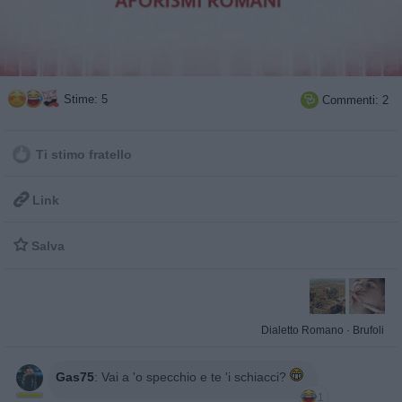
Stime: 5
Commenti: 2

Ti stimo fratello

Link

Salva
Dialetto Romano
·
Brufoli
Gas75
:
Vai a 'o specchio e te 'i schiacci?
1