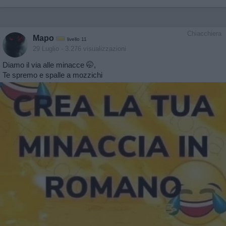
Chiacchiera
Mapo
livello 11
29 Luglio
- 3.276 visualizzazioni
Diamo il via alle minacce 🤭,
Te spremo e spalle a mozzichi