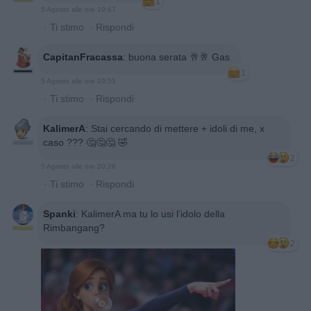
1
5 Agosto alle ore 19:47
·
Ti stimo
·
Rispondi
CapitanFracassa
:
buona serata 🥂🥂 Gas
1
5 Agosto alle ore 19:51
·
Ti stimo
·
Rispondi
KalimerA
:
Stai cercando di mettere + idoli di me, x
caso ??? 🤔🤔🤔 🤣
2
5 Agosto alle ore 20:26
·
Ti stimo
·
Rispondi
Spanki
:
KalimerA ma tu lo usi l'idolo della
Rimbangang?
2