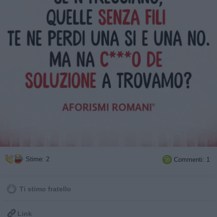
Stime: 2
Commenti: 1

Ti stimo fratello

Link