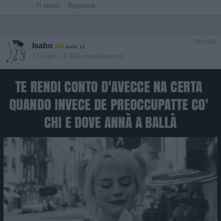
·
Ti stimo
·
Rispondi
Vaccata
Isabo
livello 12
17 Luglio
- 4.959 visualizzazioni