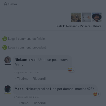

Salva
Dialetto Romano
·
Minacce
·
Risate
Leggi i commenti dall'inizio...

Leggi i commenti precedenti...

Nicktuttipresi
:
Uhhh un post nuovo
Ah no
1
6 Agosto alle ore 21:25
·
Ti stimo
·
Rispondi
Mapo
:
Nicktuttipresi ce l' ho per domani mattina 🤭🤭
1
6 Agosto alle ore 21:27
·
Ti stimo
·
Rispondi