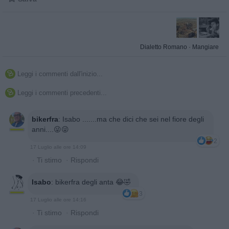
Dialetto Romano
·
Mangiare
Leggi i commenti dall'inizio...

Leggi i commenti precedenti...

bikerfra
:
Isabo .......ma che dici che sei nel fiore degli
anni....😜😜
2
17 Luglio alle ore 14:09
·
Ti stimo
·
Rispondi
Isabo
:
bikerfra degli anta 😂🤣
3
17 Luglio alle ore 14:16
·
Ti stimo
·
Rispondi