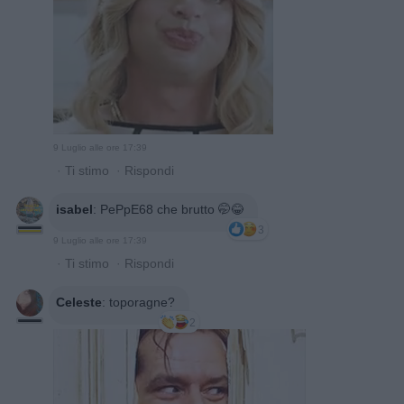
9 Luglio alle ore 17:39
·
Ti stimo
·
Rispondi
isabel
:
PePpE68 che brutto 🤭😂
3
9 Luglio alle ore 17:39
·
Ti stimo
·
Rispondi
Celeste
:
toporagne?
2