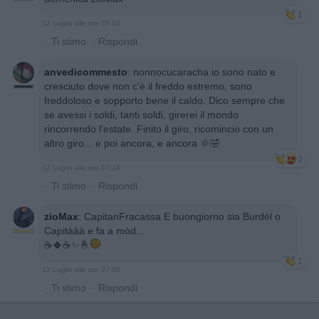
1
12 Luglio alle ore 05:43
·
Ti stimo
·
Rispondi
anvedicommesto
:
nonnocucaracha io sono nato e
cresciuto dove non c'è il freddo estremo, sono
freddoloso e sopporto bene il caldo. Dico sempre che
se avessi i soldi, tanti soldi, girerei il mondo
rincorrendo l'estate. Finito il giro, ricomincio con un
altro giro... e poi ancora, e ancora 🌞🤣
2
12 Luglio alle ore 07:18
·
Ti stimo
·
Rispondi
zioMax
:
CapitanFracassa E buongiorno sia Burdèl o
Capitààà e fa a mòd...
☕️🍀☕️✨️🤞
1
12 Luglio alle ore 07:36
·
Ti stimo
·
Rispondi