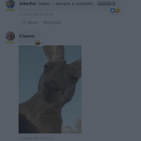
bikerfra
:
Isabo ....sempre a sminuirti....🤗🤗🤗😘
2
17 Luglio alle ore 14:18
·
Ti stimo
·
Rispondi
Ciaone
:
2
17 Luglio alle ore 14:22