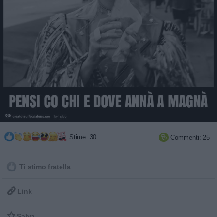
Stime: 30
Commenti: 25

Ti stimo fratella

Link

Salva