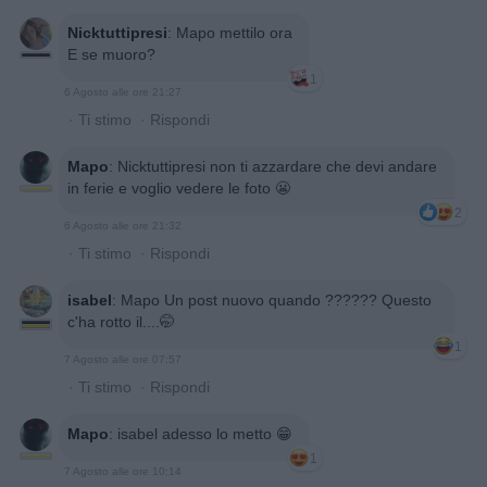
Nicktuttipresi
:
Mapo mettilo ora
E se muoro?
1
6 Agosto alle ore 21:27
·
Ti stimo
·
Rispondi
Mapo
:
Nicktuttipresi non ti azzardare che devi andare
in ferie e voglio vedere le foto 😬
2
6 Agosto alle ore 21:32
·
Ti stimo
·
Rispondi
isabel
:
Mapo Un post nuovo quando ?????? Questo
c'ha rotto il....🤭
1
7 Agosto alle ore 07:57
·
Ti stimo
·
Rispondi
Mapo
:
isabel adesso lo metto 😁
1
7 Agosto alle ore 10:14