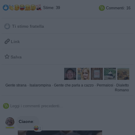
Stime: 39
Commenti: 16

Ti stimo fratella

Link

Salva
Gente strana
·
Isalarompina
·
Gente che parla a cazzo
·
Permalosi
·
Dialetto
Romano
Leggi i commenti precedenti...

Ciaone
:
1