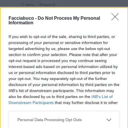
·
Ti stimo
·
Rispondi
isabel
:
Isabo se po fa un po' e un po' ?🤭
Facciabuco -
Do Not Process My Personal
Information
2
17 Luglio alle ore 14:23
·
Ti stimo
·
Rispondi
If you wish to opt-out of the sale, sharing to third parties, or
processing of your personal or sensitive information for
Dylan2017
:
Isabo 😆😅😂🤣😆😅😂vero
targeted advertising by us, please use the below opt-out
2
section to confirm your selection. Please note that after your
18 Luglio alle ore 04:44
opt-out request is processed you may continue seeing
·
Ti stimo
·
Rispondi
interest-based ads based on personal information utilized by
us or personal information disclosed to third parties prior to
your opt-out. You may separately opt-out of the further
Vaccata
disclosure of your personal information by third parties on the
zioMax
livello 11
IAB’s list of downstream participants. This information may
11 Luglio
- 6.119 visualizzazioni
also be disclosed by us to third parties on the
IAB’s List of
Ehm lieta serata adorabili selvatici...
Downstream Participants
that may further disclose it to other
third parties.
Ci si ritrova o ci si ri-becca,sperasi.
"🍻🍉🍀✨️🏃‍♂️🐺💚🩵🇮🇹💪🤟🤞
Personal Data Processing Opt Outs