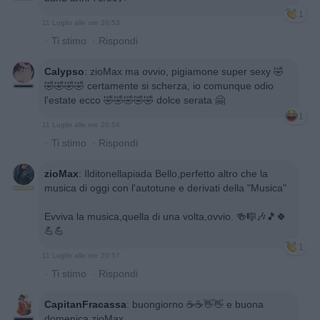
1
11 Luglio alle ore 20:53
·
Ti stimo
·
Rispondi
Calypso
:
zioMax ma ovvio, pigiamone super sexy 🤣
🤣🤣🤣🤣 certamente si scherza, io comunque odio
l'estate ecco 🤣🤣🤣🤣🤣 dolce serata 🤗
1
11 Luglio alle ore 20:54
·
Ti stimo
·
Rispondi
zioMax
:
Ilditonellapiada Bello,perfetto altro che la
musica di oggi con l'autotune e derivati della "Musica"
Evviva la musica,quella di una volta,ovvio. 🍻🎼🎶🎵🍀
💪💪
1
11 Luglio alle ore 20:57
·
Ti stimo
·
Rispondi
CapitanFracassa
:
buongiorno ☕️☕️👋👋 e buona
domenica zioMax