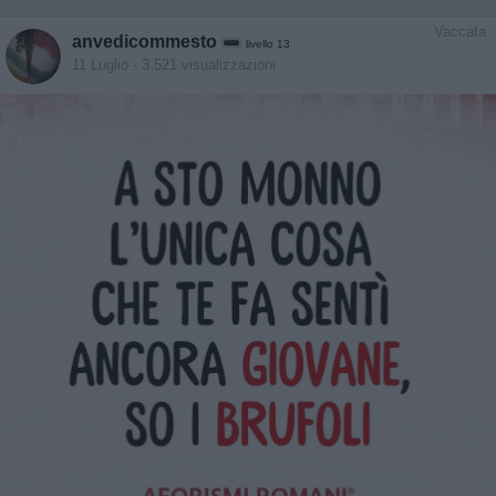
Vaccata
anvedicommesto
livello 13
11 Luglio
- 3.521 visualizzazioni