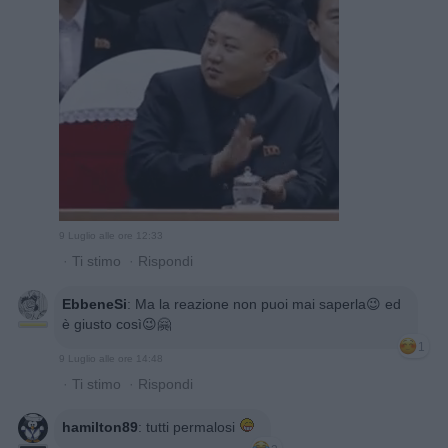
9 Luglio alle ore 12:33
·
Ti stimo
·
Rispondi
EbbeneSi
:
Ma la reazione non puoi mai saperla😉 ed
è giusto così😉🤗
1
9 Luglio alle ore 14:48
·
Ti stimo
·
Rispondi
hamilton89
:
tutti permalosi