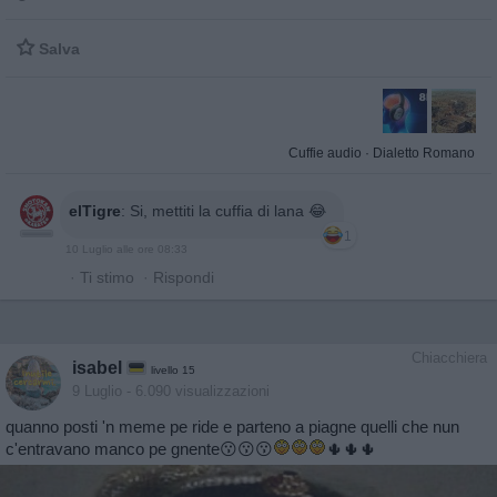

Salva
Cuffie audio
·
Dialetto Romano
elTigre
:
Si, mettiti la cuffia di lana 😂
1
10 Luglio alle ore 08:33
·
Ti stimo
·
Rispondi
Chiacchiera
isabel
livello 15
9 Luglio
- 6.090 visualizzazioni
quanno posti 'n meme pe ride e parteno a piagne quelli che nun
c'entravano manco pe gnente😗😗😗
🌵🌵🌵