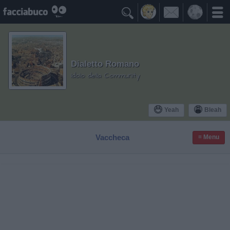

Dialetto Romano
Idolo della Community
Yeah
Bleah
Vaccheca
≡ Menu