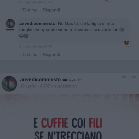
11 Luglio alle ore 10:04
·
Ti stimo
·
Rispondi
anvedicommesto
:
No Gas75, c'è la figlia di mia
moglie che quando viene a trovarci ci si diverte lei. 😱
😱😱
1
11 Luglio alle ore 12:45
·
Ti stimo
·
Rispondi
Vaccata
anvedicommesto
livello 13
10 Luglio
- 4.785 visualizzazioni