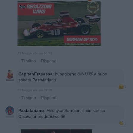
23 Maggio alle ore 00:53
·
Ti stimo
·
Rispondi
CapitanFracassa
:
buongiorno ☕️☕️👋👋 e buon
sabato Pastafariano
1
23 Maggio alle ore 07:19
·
Ti stimo
·
Rispondi
Pastafariano
:
Mosayco Sarebbe il mio storico
Chiavatàr modellistico 😁
1