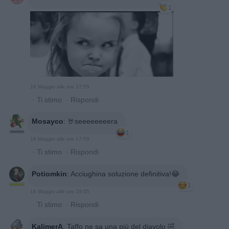
1
16 Maggio alle ore 17:55
·
Ti stimo
·
Rispondi
Mosayco
:
🤘seeeeeeeera
1
16 Maggio alle ore 17:59
·
Ti stimo
·
Rispondi
Potiomkin
:
Acciughina soluzione definitiva!😂
1
16 Maggio alle ore 19:05
·
Ti stimo
·
Rispondi
KalimerA
:
Taffo ne sa una più del diavolo 🤣