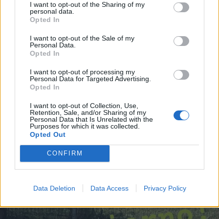
I want to opt-out of the Sharing of my
personal data.
Opted In
I want to opt-out of the Sale of my
Personal Data.
Opted In
13 Luglio alle ore 19:19
I want to opt-out of processing my
Personal Data for Targeted Advertising.
·
Ti stimo
·
Rispondi
Opted In
I want to opt-out of Collection, Use,
Retention, Sale, and/or Sharing of my
Perla di Saggezza
Personal Data that Is Unrelated with the
Isotta
livello 8
Purposes for which it was collected.
3 Luglio
- 7.195 visualizzazioni
Opted Out
L'azione migliore è ill riposo💖💖💖💖💖💖💖
CONFIRM
Data Deletion
Data Access
Privacy Policy