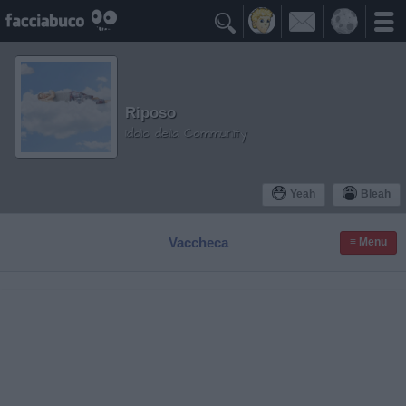

Riposo
Idolo della Community
Yeah
Bleah
Vaccheca
≡ Menu