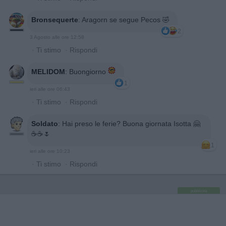
Bronsequerte
:
Aragorn se segue Pecos 🤣
2
3 Agosto alle ore 12:58
·
Ti stimo
·
Rispondi
MELIDOM
:
Buongiorno
1
ieri alle ore 06:43
·
Ti stimo
·
Rispondi
Soldato
:
Hai preso le ferie? Buona giornata Isotta 🤗
☕️☕️🌷
1
ieri alle ore 10:23
·
Ti stimo
·
Rispondi
pubblicità