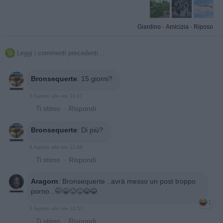
Giardino
·
Amicizia
·
Riposo
Leggi i commenti precedenti...

Bronsequerte
:
15 giorni?
3 Agosto alle ore 11:47
·
Ti stimo
·
Rispondi
Bronsequerte
:
Di più?
3 Agosto alle ore 11:48
·
Ti stimo
·
Rispondi
Aragorn
:
Bronsequerte ..avrà messo un post troppo
porno...🤭😁😜😜😂😂
1
3 Agosto alle ore 12:51
·
Ti stimo
·
Rispondi