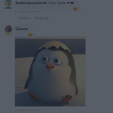
5calzinipuzzolenti
:
Ciao Isotta 💋❤️
1
3 Luglio alle ore 08:29
·
Ti stimo
·
Rispondi
Ciaone
:
1
3 Luglio alle ore 08:30