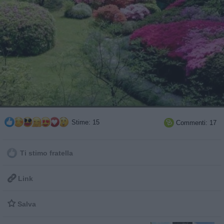
Stime: 15
Commenti: 17

Ti stimo fratella

Link

Salva