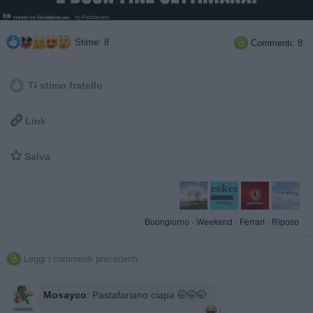
Stime: 8
Commenti: 8

Ti stimo fratello

Link

Salva
Buongiorno
·
Weekend
·
Ferrari
·
Riposo
Leggi i commenti precedenti...

Mosayco
:
Pastafariano ciapa 🤭🤭🤭
1