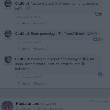
CiufCiuf
:
Yeccomi isabel 😬😬 buon pomeriggio/ sera
🤗
3
13 Luglio alle ore 16:47
·
Ti stimo
·
Rispondi
CiufCiuf
:
Buon pomeriggio TrafficantiDiIronia 😊🍻🍻
3
13 Luglio alle ore 16:51
·
Ti stimo
·
Rispondi
CiufCiuf
:
Immagine di repertorio Mosayco 😬😬 mi
sono "accontentato" delle dolomiti friulane 😉
bellissime
3
13 Luglio alle ore 16:52
·
Ti stimo
·
Rispondi
Chiacchiera
Pastafariano
livello 10
23 Maggio
- 5.159 visualizzazioni