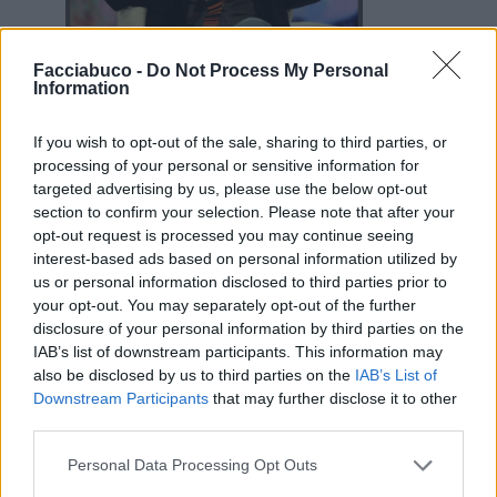
Facciabuco -
Do Not Process My Personal
Information
13 Luglio alle ore 19:08
·
Ti stimo
·
Rispondi
If you wish to opt-out of the sale, sharing to third parties, or
processing of your personal or sensitive information for
SilvytheBest
:
Buona serata picciotto
targeted advertising by us, please use the below opt-out
🤗🤗😘😘
section to confirm your selection. Please note that after your
2
opt-out request is processed you may continue seeing
13 Luglio alle ore 19:14
interest-based ads based on personal information utilized by
·
Ti stimo
·
Rispondi
us or personal information disclosed to third parties prior to
your opt-out. You may separately opt-out of the further
zioMax
:
SilvytheBest Lieta serata a te,piccere'
disclosure of your personal information by third parties on the
(piccola 🌟)
IAB’s list of downstream participants. This information may
also be disclosed by us to third parties on the
IAB’s List of
🥂🍉🍀✨️🤞
Downstream Participants
that may further disclose it to other
1
third parties.
Personal Data Processing Opt Outs