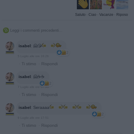
Saluto
·
Ciao
·
Vacanze
·
Riposo
Leggi i commenti precedenti...

isabel
:
🤗😘
2
5 Luglio alle ore 16:26
·
Ti stimo
·
Rispondi
isabel
:
🤗☕️☕️
2
7 Luglio alle ore 07:33
·
Ti stimo
·
Rispondi
isabel
:
Seraaaa
2
9 Luglio alle ore 17:51
·
Ti stimo
·
Rispondi