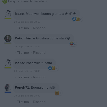
Leggi i commenti precedenti...

Isabo
:
Mauriwolf buona giornata ☕️ 🥐 ☕️
2
29 Luglio alle ore 08:18
·
Ti stimo
·
Rispondi
Potiomkin
:
e Giustizia come sta ?😁
1
29 Luglio alle ore 08:34
·
Ti stimo
·
Rispondi
Isabo
:
Potiomkin fu fatta
2
29 Luglio alle ore 08:36
·
Ti stimo
·
Rispondi
Ponch71
:
Buongiorno 🤗☕
1
29 Luglio alle ore 08:52
·
Ti stimo
·
Rispondi