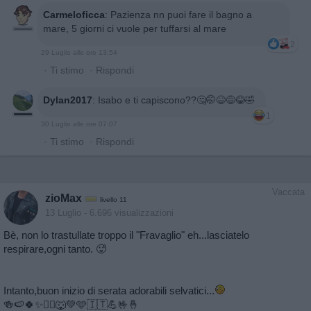
Carmeloficca
:
Pazienza nn puoi fare il bagno a
mare, 5 giorni ci vuole per tuffarsi al mare
2
29 Luglio alle ore 13:54
·
Ti stimo
·
Rispondi
Dylan2017
:
Isabo e ti capiscono??🤔🤭😆😅😂🤣
1
30 Luglio alle ore 07:07
·
Ti stimo
·
Rispondi
Vaccata
zioMax
livello 11
13 Luglio
- 6.696 visualizzazioni
Bè, non lo trastullate troppo il "Fravaglio" eh...lasciatelo
respirare,ogni tanto. 🥵
Intanto,buon inizio di serata adorabili selvatici...
🍻🍉🍀✨️🏃‍♂️🐺💚🩵🇮🇹💪🤟🤞