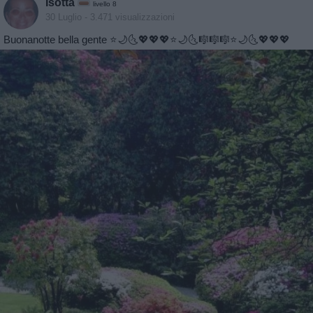
Isotta
livello 8
30 Luglio
- 3.471 visualizzazioni
Buonanotte bella gente ⭐️🌙🌜💖💖💖⭐️🌙🌜🎼🎼🎼⭐️🌙🌜💖💖💖