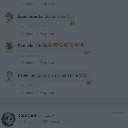
·
Ti stimo
·
Rispondi
Epaminonda
:
Buona idea 😉
1
3 Luglio alle ore 09:24
·
Ti stimo
·
Rispondi
Danilele
:
1
3 Luglio alle ore 09:36
·
Ti stimo
·
Rispondi
Palemmo
:
Buon giorno carissima 👋👋
1
3 Luglio alle ore 11:22
·
Ti stimo
·
Rispondi
Vaccata
CiufCiuf
livello 11
27 Giugno
- 4.292 visualizzazioni