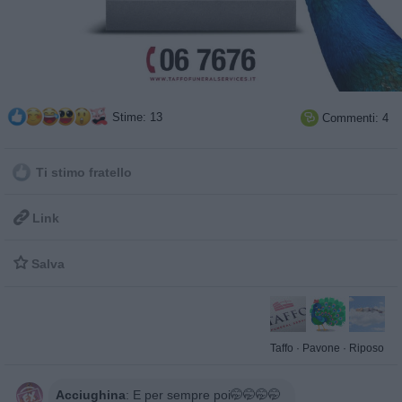
Stime: 13
Commenti: 4

Ti stimo fratello

Link

Salva
Taffo
·
Pavone
·
Riposo
Acciughina
:
E per sempre poi🤭🤭🤭🤭