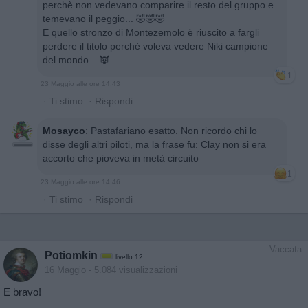
perchè non vedevano comparire il resto del gruppo e
temevano il peggio... 🤣🤣🤣
E quello stronzo di Montezemolo è riuscito a fargli
perdere il titolo perchè voleva vedere Niki campione
del mondo... 👿
1
23 Maggio alle ore 14:43
·
Ti stimo
·
Rispondi
Mosayco
:
Pastafariano esatto. Non ricordo chi lo
disse degli altri piloti, ma la frase fu: Clay non si era
accorto che pioveva in metà circuito
1
23 Maggio alle ore 14:46
·
Ti stimo
·
Rispondi
Vaccata
Potiomkin
livello 12
16 Maggio
- 5.084 visualizzazioni
E bravo!