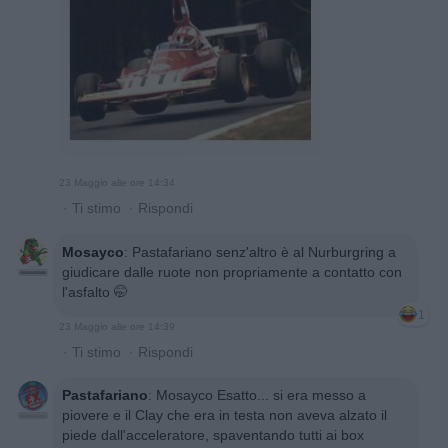
23 Maggio alle ore 14:34
·
Ti stimo
·
Rispondi
Mosayco
:
Pastafariano senz'altro è al Nurburgring a
giudicare dalle ruote non propriamente a contatto con
l'asfalto 🤭
1
23 Maggio alle ore 14:39
·
Ti stimo
·
Rispondi
Pastafariano
:
Mosayco Esatto... si era messo a
piovere e il Clay che era in testa non aveva alzato il
piede dall'acceleratore, spaventando tutti ai box