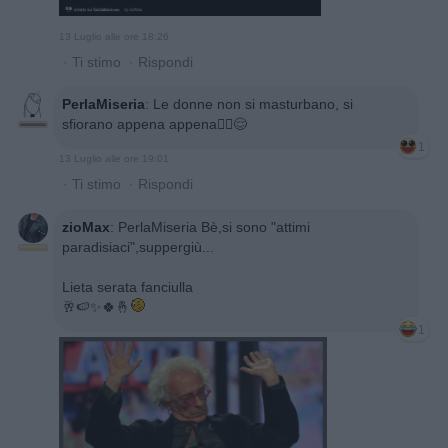
13 Luglio alle ore 18:26
·
Ti stimo
·
Rispondi
PerlaMiseria
:
Le donne non si masturbano, si
sfiorano appena appena🙂‍↔️😌
1
13 Luglio alle ore 19:01
·
Ti stimo
·
Rispondi
zioMax
:
PerlaMiseria Bè,si sono "attimi
paradisiaci",suppergiù...
Lieta serata fanciulla
🥂🍉✨️🍀🤞
1