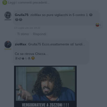
Leggi i commenti precedenti...

Grulla75
:
zioMax so pure vigliacchi in 5 contro 1 😂
😂😂
1
13 Luglio alle ore 18:22
·
Ti stimo
·
Rispondi
zioMax
:
Grulla75 Ecco,esattamente sti' luridi...
Ce se ritrova Chicca...
🥂🍉🍀✨️🤞