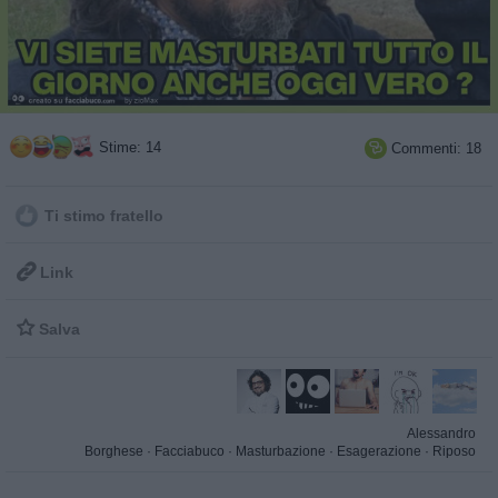
Stime: 14
Commenti: 18

Ti stimo fratello

Link

Salva
Alessandro
Borghese
·
Facciabuco
·
Masturbazione
·
Esagerazione
·
Riposo