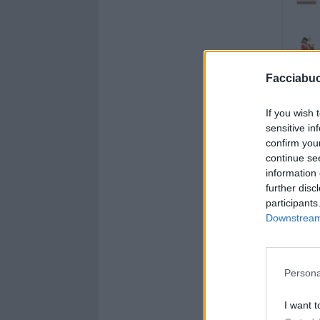
Facciabu
If you wish 
sensitive in
confirm you
continue se
information 
further disc
participants
Downstream 
Persona
I want t