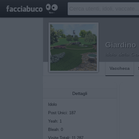
Giardino
Idolo della C
Vaccheca
Dettagli
Idolo
Post Unici: 187
Yeah:
1
Bleah:
0
Visite Totali: 11.287