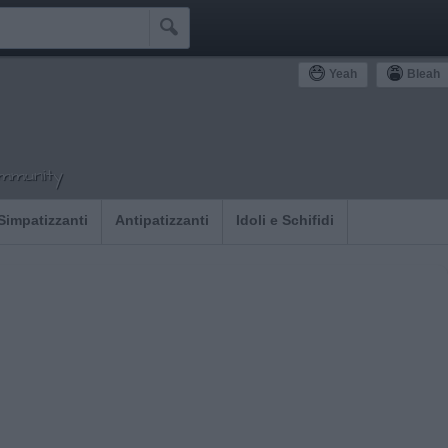

Yeah
Bleah
ommunity
Simpatizzanti
Antipatizzanti
Idoli e Schifidi