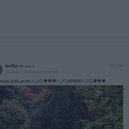
Vaccata
Isotta
livello 8
30 Luglio
- 3.585 visualizzazioni
otte bella gente ⭐️🌙🌜💖💖💖⭐️🌙🌜🎼🎼🎼⭐️🌙🌜💖💖💖