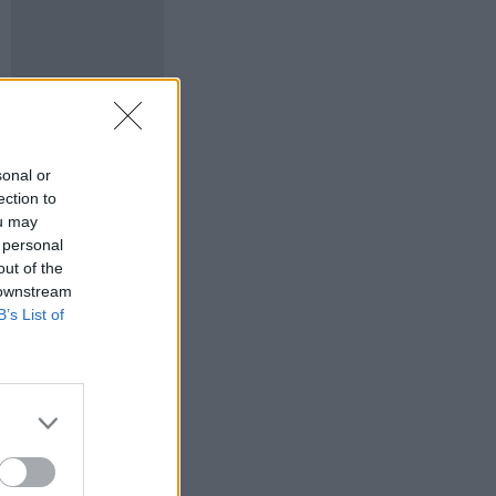
sonal or
ection to
ou may
 personal
out of the
 downstream
B’s List of