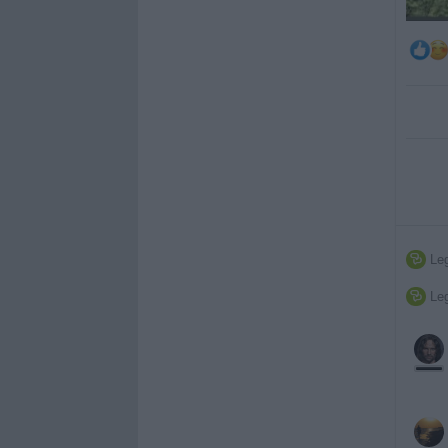
Leg

Leg
