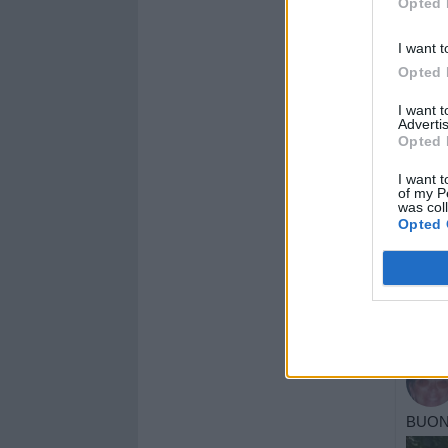
Opted 
I want t
Opted 
I want 
Advertis
Opted 
I want t
of my P
was col
Opted 
BUON