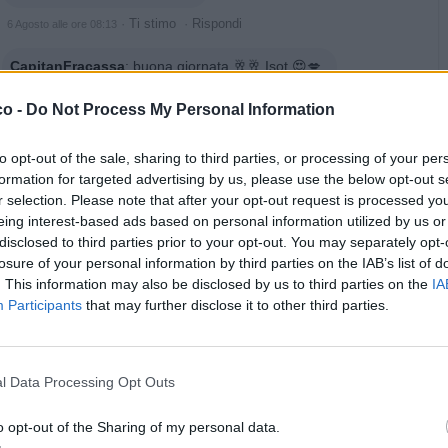
·
Ti stimo
·
Rispondi
6 Agosto alle ore 08:13
CapitanFracassa
:
buona giornata 🥂🥂 Isot 😍💋
·
Ti stimo
·
Rispondi
co -
Do Not Process My Personal Information
6 Agosto alle ore 10:10
CapitanFracassa
:
buongiorno ☕️☕️👋👋 e buon weekend
to opt-out of the sale, sharing to third parties, or processing of your per
Isot 😍💋
formation for targeted advertising by us, please use the below opt-out s
r selection. Please note that after your opt-out request is processed y
·
Ti stimo
·
Rispondi
ieri alle ore 06:47
eing interest-based ads based on personal information utilized by us or
disclosed to third parties prior to your opt-out. You may separately opt-
Aragorn
:
Ma chi hai ucciso per meritare questo esilio?...🤭
losure of your personal information by third parties on the IAB’s list of
😁😎😘
. This information may also be disclosed by us to third parties on the
IA
Participants
that may further disclose it to other third parties.
·
Ti stimo
·
Rispondi
ieri alle ore 09:51
Calypso
:
Buongiorno ☕🤗🤗🤗🤗
l Data Processing Opt Outs
·
Ti stimo
·
Rispondi
oggi alle ore 08:05
o opt-out of the Sharing of my personal data.
pubblicità