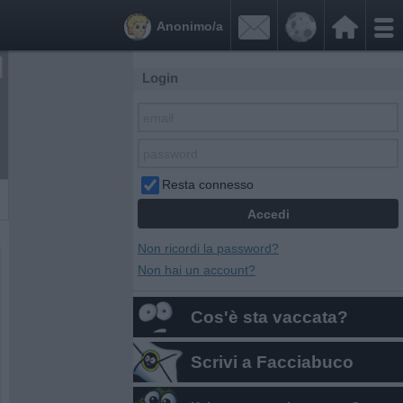


Anonimo/a
Login
Resta connesso
Non ricordi la password?
Non hai un account?
Cos'è sta vaccata?
Scrivi a Facciabuco