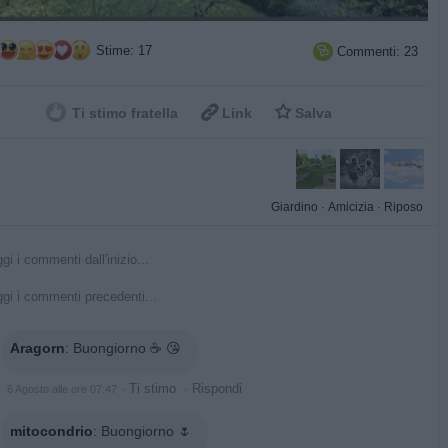
Stime: 17
Commenti: 23



Ti stimo fratella
Link
Salva
Giardino
·
Amicizia
·
Riposo
gi i commenti dall'inizio...
gi i commenti precedenti...
Aragorn
:
Buongiorno ☕️ 😘
·
Ti stimo
·
Rispondi
6 Agosto alle ore 07:47
mitocondrio
:
Buongiorno 🌷