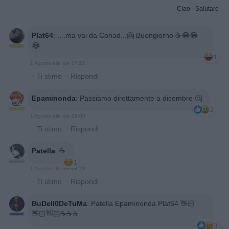
Ciao
·
Salutare
Plat64
:
....ma vai da Conad...🤗 Buongiorno ☕️😂😂
😂
1
1 Agosto alle ore 07:52
·
Ti stimo
·
Rispondi
Epaminonda
:
Passiamo direttamente a dicembre 🤔
2
1 Agosto alle ore 08:00
·
Ti stimo
·
Rispondi
Patella
:
☕️
1
1 Agosto alle ore 08:28
·
Ti stimo
·
Rispondi
BuDell0DeTuMa
:
Patella Epaminonda Plat64 👋🏻
👋🏻👋🏻☕☕☕
3