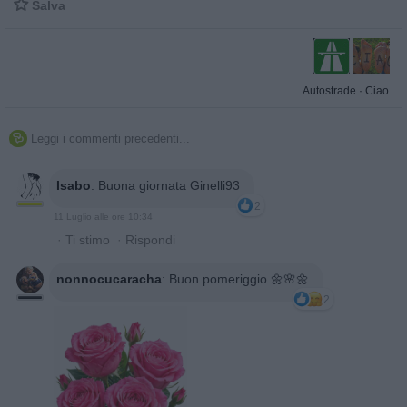

Salva
Autostrade
·
Ciao
Leggi i commenti precedenti...

Isabo
:
Buona giornata Ginelli93
2
11 Luglio alle ore 10:34
·
Ti stimo
·
Rispondi
nonnocucaracha
:
Buon pomeriggio 🌼🌸🌼
2