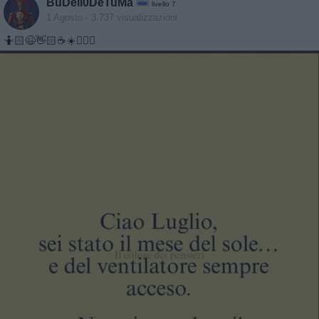
BuDell0DeTuMa
livello 7
1 Agosto
- 3.737 visualizzazioni
🤷🏻😉👋🏻☕☀️🧘🏻‍♂️