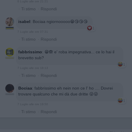
6 Luglio alle ore 21:21
·
Ti stimo
·
Rispondi
isabel
:
Bociaa ngiornooooo😁😘😘😘
1
7 Luglio alle ore 07:31
·
Ti stimo
·
Rispondi
fabbrissimo
:
😁🙈 e' roba impegnativa... ce lo hai il
brevetto sub?
1
7 Luglio alle ore 18:13
·
Ti stimo
·
Rispondi
Bociaa
:
fabbrissimo eh nein non ce l' ho .... Dovrei
trovare qualcuno che mi dà due dritte 😜😜
1
7 Luglio alle ore 18:50
·
Ti stimo
·
Rispondi