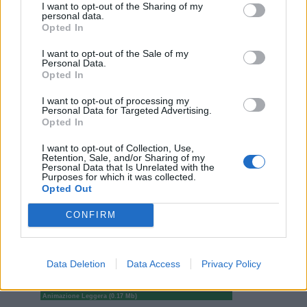
I want to opt-out of the Sharing of my
Bociaa
:
Dr00py serata buona a te mio caro Bro 🌙🤗
personal data.
Opted In
2
6 Luglio alle ore 21:10
·
Ti stimo
·
Rispondi
I want to opt-out of the Sale of my
Personal Data.
Opted In
Isabo
:
Bociaa
1
I want to opt-out of processing my
Personal Data for Targeted Advertising.
Opted In
I want to opt-out of Collection, Use,
Retention, Sale, and/or Sharing of my
Personal Data that Is Unrelated with the
Purposes for which it was collected.
Opted Out
CONFIRM
Data Deletion
Data Access
Privacy Policy
Animazione Leggera (0.17 Mb)