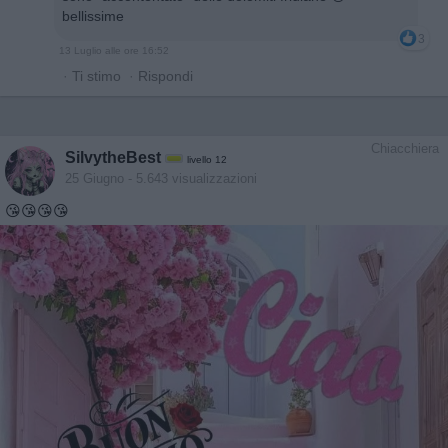
bellissime
3
13 Luglio alle ore 16:52
·
Ti stimo
·
Rispondi
Chiacchiera
SilvytheBest
livello 12
25 Giugno
- 5.643 visualizzazioni
😘😘😘😘