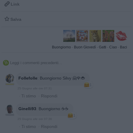

Link

Salva
Buongiorno
·
Buon Giovedì
·
Gatti
·
Ciao
·
Baci
Leggi i commenti precedenti...

Follefolle
:
Buongiorno Silvy 🤗🌹🐞
1
25 Giugno alle ore 07:31
·
Ti stimo
·
Rispondi
Ginelli93
:
Buongiorno ☕️☕️
1
25 Giugno alle ore 07:36
·
Ti stimo
·
Rispondi