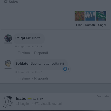

Salva
Ciao
·
Domani
·
Sogni
PePpE68
:
Notte
29 Luglio alle ore 22:45
·
Ti stimo
·
Rispondi
Soldato
:
Buona notte Isotta 🤗
1
30 Luglio alle ore 00:07
·
Ti stimo
·
Rispondi
Vaccata
Isabo
livello 12
11 Luglio
- 4.671 visualizzazioni