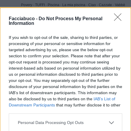
Povery
·
TUFFI
·
Piscina
·
La mia piscina
·
Ciao
·
Cazzate
·
Vabbè
Facciabuco -
Do Not Process My Personal
Leggi i commenti dall'inizio...

Information
Leggi i commenti precedenti...

If you wish to opt-out of the sale, sharing to third parties, or
processing of your personal or sensitive information for
Bociaa
:
TrafficantiDiIronia
targeted advertising by us, please use the below opt-out
1
section to confirm your selection. Please note that after your
opt-out request is processed you may continue seeing
interest-based ads based on personal information utilized by
us or personal information disclosed to third parties prior to
your opt-out. You may separately opt-out of the further
disclosure of your personal information by third parties on the
IAB’s list of downstream participants. This information may
also be disclosed by us to third parties on the
IAB’s List of
Downstream Participants
that may further disclose it to other
third parties.
6 Luglio alle ore 21:10
Personal Data Processing Opt Outs
·
Ti stimo
·
Rispondi