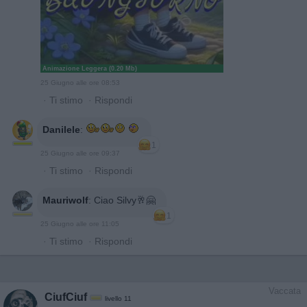
Animazione Leggera (0.20 Mb)
25 Giugno alle ore 08:53
·
Ti stimo
·
Rispondi
Danilele
:
1
25 Giugno alle ore 09:37
·
Ti stimo
·
Rispondi
Mauriwolf
:
Ciao Silvy🥂🤗
1
25 Giugno alle ore 11:05
·
Ti stimo
·
Rispondi
Vaccata
CiufCiuf
livello 11