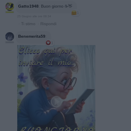
Gatto1948
:
Buon giorno ☕👋
1
25 Giugno alle ore 08:34
·
Ti stimo
·
Rispondi
Benemerita59
:
1