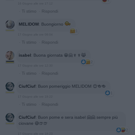
16 Giugno alle ore 17:12
·
Ti stimo
·
Rispondi
MELIDOM
:
Buongiorno
1
17 Giugno alle ore 08:04
·
Ti stimo
·
Rispondi
isabel
:
Buona giornata 😁🤗🍷🍷😹
2
17 Giugno alle ore 12:30
·
Ti stimo
·
Rispondi
CiufCiuf
:
Buon pomeriggio MELIDOM 😊🍻🍻
1
17 Giugno alle ore 18:22
·
Ti stimo
·
Rispondi
CiufCiuf
:
Buon pome e sera isabel 🤗🤗 sempre più
ciovane 😅🍺🍺
2
17 Giugno alle ore 18:23