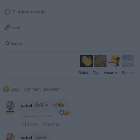
Ti stimo fratello

Link

Salva
Saluto
·
Ciao
·
Vacanze
·
Riposo
Leggi i commenti precedenti...

isabel
:
🤗😘
2
5 Luglio alle ore 16:26
·
Ti stimo
·
Rispondi
isabel
:
🤗☕️☕️