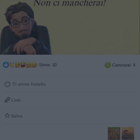
Stime: 10
Commenti: 4

Ti stimo fratello

Link

Salva