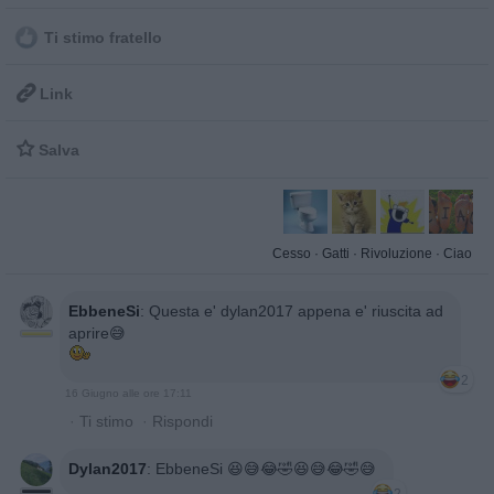
Ti stimo fratello

Link

Salva
Cesso
·
Gatti
·
Rivoluzione
·
Ciao
EbbeneSi
:
Questa e' dylan2017 appena e' riuscita ad
aprire😅
2
16 Giugno alle ore 17:11
·
Ti stimo
·
Rispondi
Dylan2017
:
EbbeneSi 😆😅😂🤣😆😅😂🤣😅
2