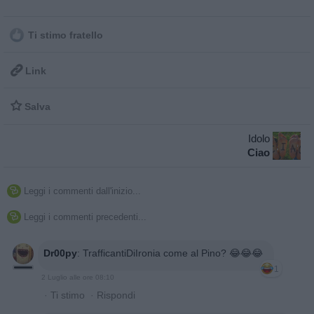
Ti stimo fratello

Link

Salva
Idolo
Ciao
Leggi i commenti dall'inizio...

Leggi i commenti precedenti...

Dr00py
:
TrafficantiDiIronia come al Pino? 😂😂😂
1
2 Luglio alle ore 08:10
·
Ti stimo
·
Rispondi