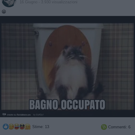
16 Giugno
- 3.930 visualizzazioni
😁
Stime: 13
Commenti: 6
