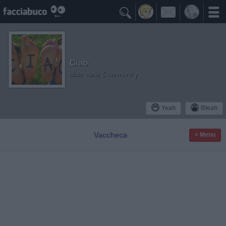

Ciao
Idolo della Community
Yeah
Bleah
Vaccheca
≡ Menu