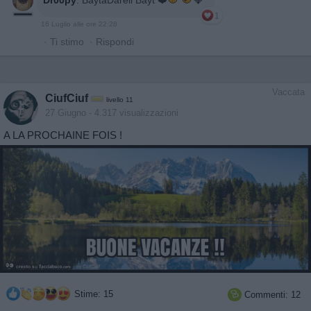
1
16 Luglio alle ore 22:28
·
Ti stimo
·
Rispondi
Vaccata
CiufCiuf
livello 11
27 Giugno
- 4.317 visualizzazioni
A LA PROCHAINE FOIS !
Stime: 15
Commenti: 12
