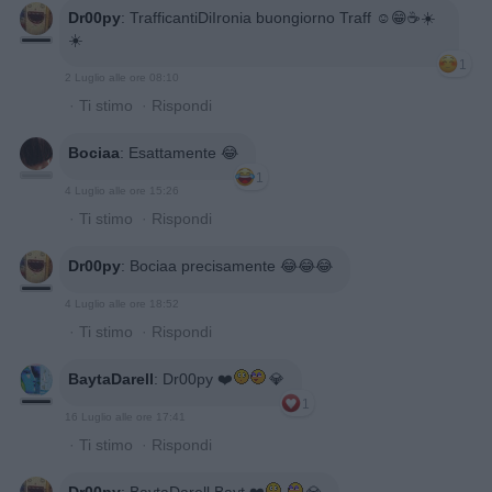
Dr00py
:
TrafficantiDiIronia buongiorno Traff ☺️😁☕☀️
☀️
1
2 Luglio alle ore 08:10
·
Ti stimo
·
Rispondi
Bociaa
:
Esattamente 😂
1
4 Luglio alle ore 15:26
·
Ti stimo
·
Rispondi
Dr00py
:
Bociaa precisamente 😂😂😂
4 Luglio alle ore 18:52
·
Ti stimo
·
Rispondi
BaytaDarell
:
Dr00py ❤️
💎
1
16 Luglio alle ore 17:41
·
Ti stimo
·
Rispondi
Dr00py
:
BaytaDarell Bayt ❤️
💎