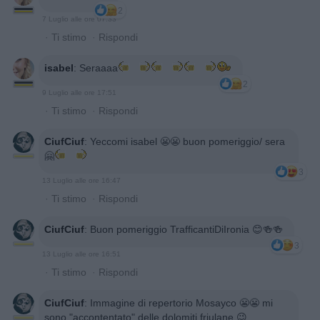
2
7 Luglio alle ore 07:33
·
Ti stimo
·
Rispondi
isabel
:
Seraaaa
2
9 Luglio alle ore 17:51
·
Ti stimo
·
Rispondi
CiufCiuf
:
Yeccomi isabel 😬😬 buon pomeriggio/ sera
🤗
3
13 Luglio alle ore 16:47
·
Ti stimo
·
Rispondi
CiufCiuf
:
Buon pomeriggio TrafficantiDiIronia 😊🍻🍻
3
13 Luglio alle ore 16:51
·
Ti stimo
·
Rispondi
CiufCiuf
:
Immagine di repertorio Mosayco 😬😬 mi
sono "accontentato" delle dolomiti friulane 😉