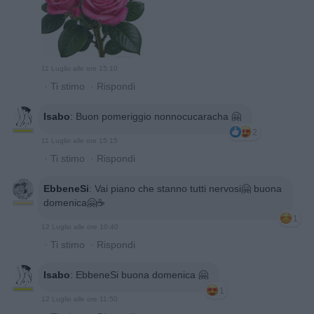
11 Luglio alle ore 15:10
·
Ti stimo
·
Rispondi
Isabo
:
Buon pomeriggio nonnocucaracha 🤗
2
11 Luglio alle ore 15:15
·
Ti stimo
·
Rispondi
EbbeneSi
:
Vai piano che stanno tutti nervosi🤗 buona
domenica🤗☕️
1
12 Luglio alle ore 10:40
·
Ti stimo
·
Rispondi
Isabo
:
EbbeneSi buona domenica 🤗
1
12 Luglio alle ore 11:50