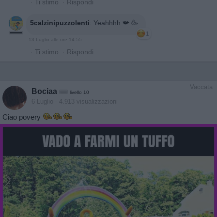
·
Ti stimo
·
Rispondi
5calzinipuzzolenti
:
Yeahhhh 📯 🥳
1
13 Luglio alle ore 14:55
·
Ti stimo
·
Rispondi
Vaccata
Bociaa
livello 10
6 Luglio
- 4.913 visualizzazioni
Ciao povery