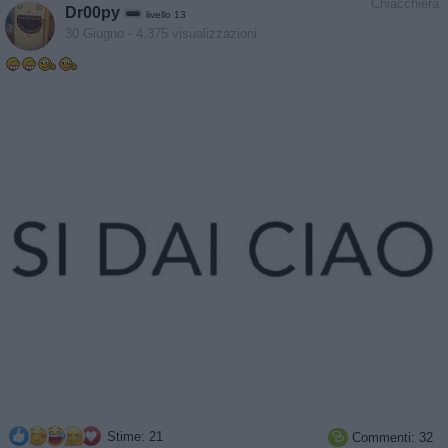
Chiacchiera
Dr00py
livello 13
30 Giugno
- 4.375 visualizzazioni
Stime: 21
Commenti: 32
