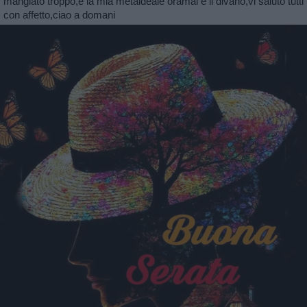
mangiato troppo,e la mia metaideale oramai è il divano,vi saluto tutti
con affetto,ciao a domani