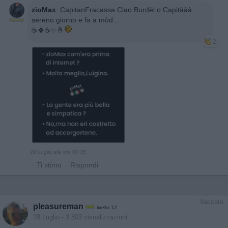
zioMax
:
CapitanFracassa Ciao Burdèl o Capitààà
sereno giorno e fa a mòd...
☕️🍀☕️✨️🤞
2
29 Luglio alle ore 07:35
·
Ti stimo
·
Rispondi
Vaccata
pleasureman
livello 12
28 Luglio
- 3.803 visualizzazioni