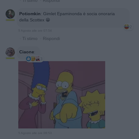
·
Ti stimo
·
Rispondi
Potiomkin
:
Gimlet Epaminonda è socia onoraria
della Scottex 😁
2
5 Agosto alle ore 07:54
·
Ti stimo
·
Rispondi
Ciaone
:
3
5 Agosto alle ore 08:53