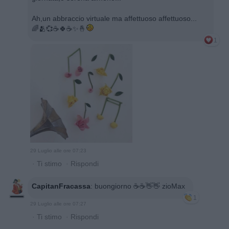
Ah,un abbraccio virtuale ma affettuoso affettuoso...
🌈🫂💞☕️🍀☕️✨️🤞
1
29 Luglio alle ore 07:23
·
Ti stimo
·
Rispondi
CapitanFracassa
:
buongiorno ☕️☕️👋👋 zioMax
1
29 Luglio alle ore 07:27
·
Ti stimo
·
Rispondi