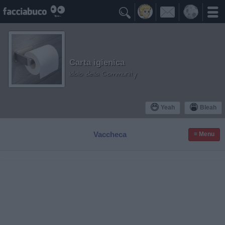

Carta igienica
Idolo della Community
Yeah
Bleah
Vaccheca
≡ Menu