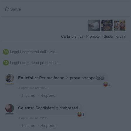

Salva
Carta igienica
·
Promoter
·
Supermercati
Leggi i commenti dall'inizio...

Leggi i commenti precedenti...

Follefolle
:
Per me fanno la prova strappo🤔🤔
2
11 Aprile alle ore 08:23
·
Ti stimo
·
Rispondi
Celeste
:
Soddisfatti o rimborsati
1
11 Aprile alle ore 22:11
·
Ti stimo
·
Rispondi