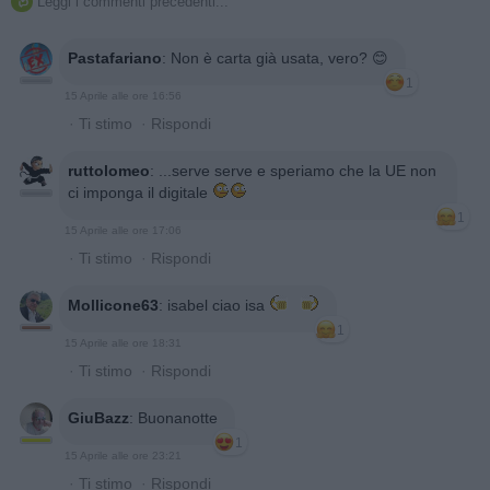
Leggi i commenti precedenti...

Pastafariano
:
Non è carta già usata, vero? 😊
1
15 Aprile alle ore 16:56
·
Ti stimo
·
Rispondi
ruttolomeo
:
...serve serve e speriamo che la UE non
ci imponga il digitale
1
15 Aprile alle ore 17:06
·
Ti stimo
·
Rispondi
Mollicone63
:
isabel ciao isa
1
15 Aprile alle ore 18:31
·
Ti stimo
·
Rispondi
GiuBazz
:
Buonanotte
1
15 Aprile alle ore 23:21
·
Ti stimo
·
Rispondi