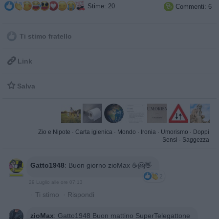
Stime: 20
Commenti: 6

Ti stimo fratello

Link

Salva
Zio e Nipote
·
Carta igienica
·
Mondo
·
Ironia
·
Umorismo
·
Doppi
Sensi
·
Saggezza
Gatto1948
:
Buon giorno zioMax ☕🤗👋
2
29 Luglio alle ore 07:13
·
Ti stimo
·
Rispondi
zioMax
:
Gatto1948 Buon mattino SuperTelegattone