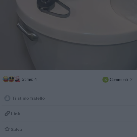
Stime: 4
Commenti: 2

Ti stimo fratello

Link

Salva