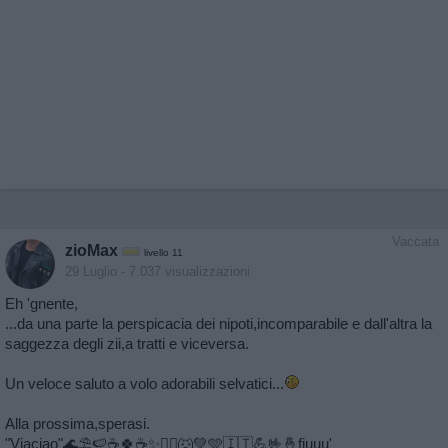
Vaccata
zioMax
livello 11
29 Luglio
- 7.037 visualizzazioni
Eh 'gnente,
...da una parte la perspicacia dei nipoti,incomparabile e dall'altra la
saggezza degli zii,a tratti e viceversa.
Un veloce saluto a volo adorabili selvatici...
Alla prossima,sperasi.
"Viaciao"🌊⛱️🍉☕️🍀☕️✨️🏃‍♂️🐺💚🩵🇮🇹💪🤟🤞fiuuu'