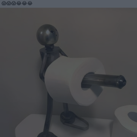
😱😱😱😂😂😂