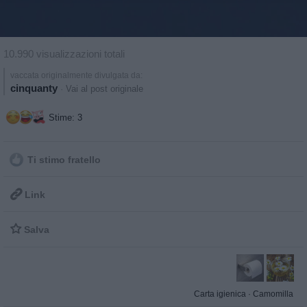
10.990 visualizzazioni totali
vaccata originalmente divulgata da:
cinquanty
·
Vai al post originale
Stime: 3
Ti stimo fratello

Link

Salva
Carta igienica
·
Camomilla