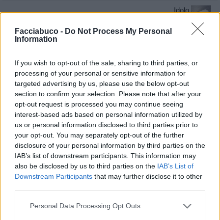
Idolo
Carta igienica
Facciabuco -
Do Not Process My Personal
Information
EbbeneSi
:
Vai a casa di uno e trovi
questo...dev'essere un po' esaltato e fissato in quel
If you wish to opt-out of the sale, sharing to third parties, or
senso😅
processing of your personal or sensitive information for
2
targeted advertising by us, please use the below opt-out
28 Luglio alle ore 17:40
section to confirm your selection. Please note that after your
·
Ti stimo
·
Rispondi
opt-out request is processed you may continue seeing
interest-based ads based on personal information utilized by
Roger84
:
Cazzigenica 🤣
us or personal information disclosed to third parties prior to
1
your opt-out. You may separately opt-out of the further
28 Luglio alle ore 18:07
disclosure of your personal information by third parties on the
·
Ti stimo
·
Rispondi
IAB’s list of downstream participants. This information may
also be disclosed by us to third parties on the
IAB’s List of
Downstream Participants
that may further disclose it to other
Vaccata
carlettone
third parties.
livello 14
25 Luglio
- 4.542 visualizzazioni
Personal Data Processing Opt Outs