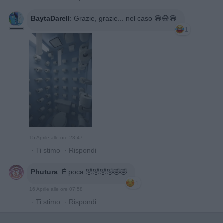
BaytaDarell
:
Grazie, grazie... nel caso 😁😅😅
1
15 Aprile alle ore 23:47
·
Ti stimo
·
Rispondi
Phutura
:
È poca 🤣🤣🤣🤣🤣🤣
1
16 Aprile alle ore 07:58
·
Ti stimo
·
Rispondi