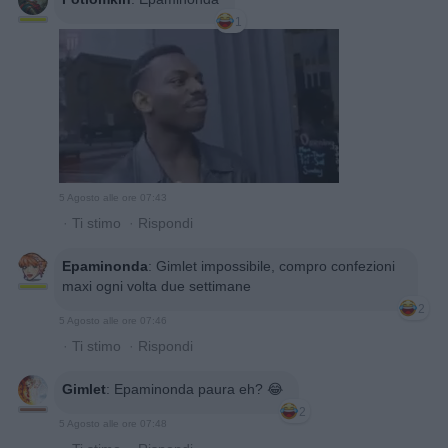
1
5 Agosto alle ore 07:43
·
Ti stimo
·
Rispondi
Epaminonda
:
Gimlet impossibile, compro confezioni
maxi ogni volta due settimane
2
5 Agosto alle ore 07:46
·
Ti stimo
·
Rispondi
Gimlet
:
Epaminonda paura eh? 😂
2
5 Agosto alle ore 07:48