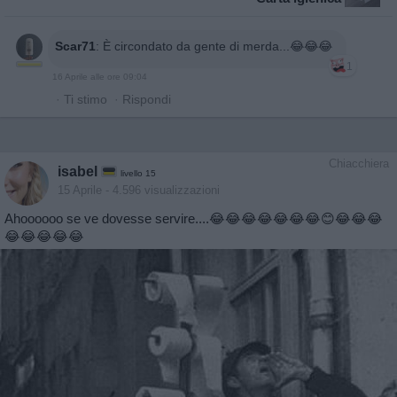
Scar71
:
È circondato da gente di merda...😂😂😂
1
16 Aprile alle ore 09:04
·
Ti stimo
·
Rispondi
Chiacchiera
isabel
livello 15
15 Aprile
- 4.596 visualizzazioni
Ahoooooo se ve dovesse servire....😂😂😂😂😂😂😂😊😂😂😂
😂😂😂😂😂