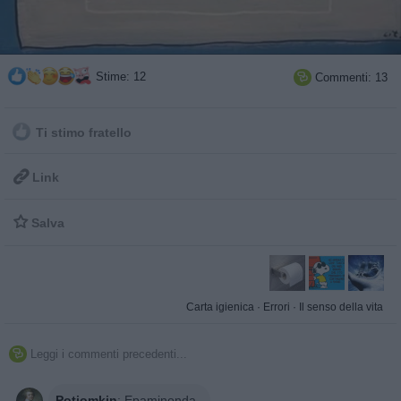
Stime: 12
Commenti: 13

Ti stimo fratello

Link

Salva
Carta igienica
·
Errori
·
Il senso della vita
Leggi i commenti precedenti...

Potiomkin
:
Epaminonda