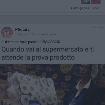
Carta igienica
·
Lunedì
Vaccata
Phutura
10 Aprile
- 4.940 visualizzazioni
Si fideranno sulla parola?? 🤔🤭🤭🤭😁