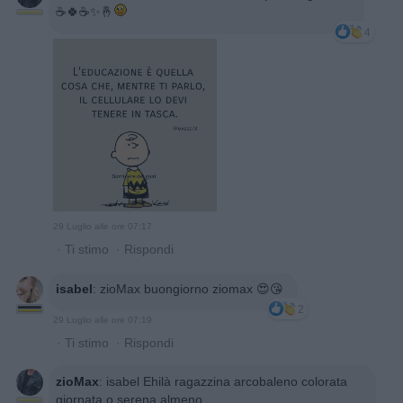
☕️🍀☕️✨️🤞
4
29 Luglio alle ore 07:17
·
Ti stimo
·
Rispondi
isabel
:
zioMax buongiorno ziomax 😍😘
2
29 Luglio alle ore 07:19
·
Ti stimo
·
Rispondi
zioMax
:
isabel Ehilà ragazzina arcobaleno colorata
giornata,o serena almeno...