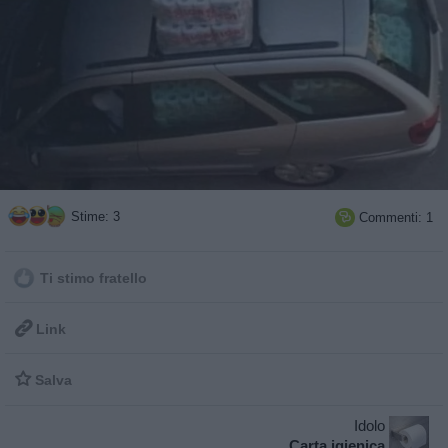
Stime: 3
Commenti: 1

Ti stimo fratello

Link

Salva
Idolo
Carta igienica