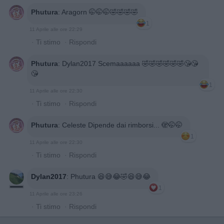
Phutura
:
Aragorn 🤭🤭🤭🤣🤣🤣🤣
1
11 Aprile alle ore 22:29
·
Ti stimo
·
Rispondi
Phutura
:
Dylan2017 Scemaaaaaa 🤣🤣🤣🤣🤣🤣😘😘
😘
1
11 Aprile alle ore 22:30
·
Ti stimo
·
Rispondi
Phutura
:
Celeste Dipende dai rimborsi... 🫣🤭🤭
1
11 Aprile alle ore 22:30
·
Ti stimo
·
Rispondi
Dylan2017
:
Phutura 😆😅😂🤣😆😅😂
1
11 Aprile alle ore 23:26
·
Ti stimo
·
Rispondi