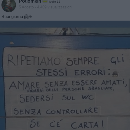
Potiomkin
livello 12
5 Agosto
- 4.469 visualizzazioni
Buongiorno 🤗☕