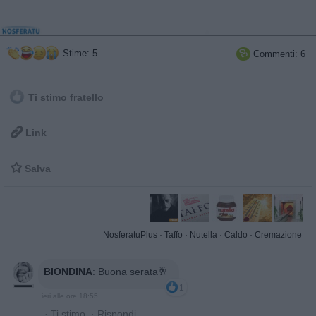
Stime: 5
Commenti: 6

Ti stimo fratello

Link

Salva
NosferatuPlus
·
Taffo
·
Nutella
·
Caldo
·
Cremazione
BIONDINA
:
Buona serata🥂
1
ieri alle ore 18:55
·
Ti stimo
·
Rispondi