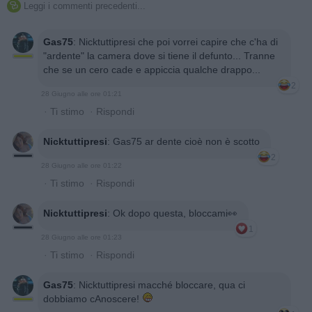
Leggi i commenti precedenti...

Gas75
:
Nicktuttipresi che poi vorrei capire che c'ha di
"ardente" la camera dove si tiene il defunto... Tranne
che se un cero cade e appiccia qualche drappo...
2
28 Giugno alle ore 01:21
·
Ti stimo
·
Rispondi
Nicktuttipresi
:
Gas75 ar dente cioè non è scotto
2
28 Giugno alle ore 01:22
·
Ti stimo
·
Rispondi
Nicktuttipresi
:
Ok dopo questa, bloccami👀
1
28 Giugno alle ore 01:23
·
Ti stimo
·
Rispondi
Gas75
:
Nicktuttipresi macché bloccare, qua ci
dobbiamo cAnoscere!