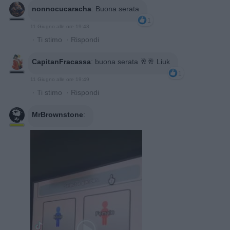
nonnocucaracha
:
Buona serata
1
11 Giugno alle ore 19:43
·
Ti stimo
·
Rispondi
CapitanFracassa
:
buona serata 🥂🥂 Liuk
1
11 Giugno alle ore 19:49
·
Ti stimo
·
Rispondi
MrBrownstone
: