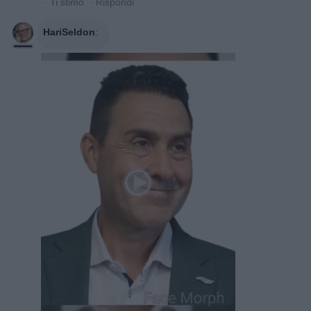
·
Ti stimo
·
Rispondi
HariSeldon
: