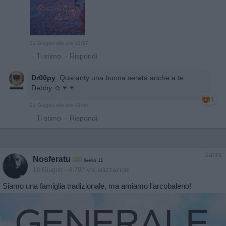
21 Giugno alle ore 18:57
·
Ti stimo
·
Rispondi
Dr00py
:
Quaranty una buona serata anche a te
Debby ☺️🍷🍷
1
21 Giugno alle ore 19:04
·
Ti stimo
·
Rispondi
Satira
Nosferatu
livello 11
18 Giugno
- 4.797 visualizzazioni
Siamo una famiglia tradizionale, ma amiamo l'arcobaleno!