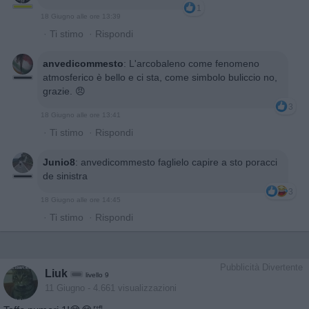
1
18 Giugno alle ore 13:39
·
Ti stimo
·
Rispondi
anvedicommesto
:
L'arcobaleno come fenomeno
atmosferico è bello e ci sta, come simbolo buliccio no,
grazie. 😠
3
18 Giugno alle ore 13:41
·
Ti stimo
·
Rispondi
Junio8
:
anvedicommesto faglielo capire a sto poracci
de sinistra
3
18 Giugno alle ore 14:45
·
Ti stimo
·
Rispondi
Pubblicità Divertente
Liuk
livello 9
11 Giugno
- 4.661 visualizzazioni