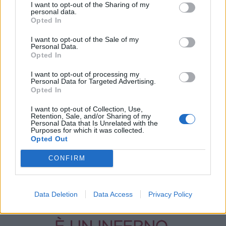
I want to opt-out of the Sharing of my
personal data.
Opted In
I want to opt-out of the Sale of my
Personal Data.
Opted In
I want to opt-out of processing my
Personal Data for Targeted Advertising.
Opted In
27 Giugno alle ore 02:05
I want to opt-out of Collection, Use,
·
Ti stimo
·
Rispondi
Retention, Sale, and/or Sharing of my
Personal Data that Is Unrelated with the
Purposes for which it was collected.
Opted Out
Satira
Nosferatu
CONFIRM
livello 11
23 Giugno
- 4.679 visualizzazioni
Data Deletion
Data Access
Privacy Policy