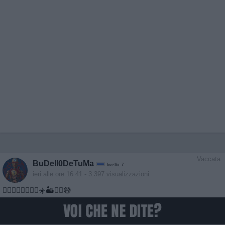
Vaccata
BuDell0DeTuMa
livello 7
ieri alle ore 16:41
- 3.397 visualizzazioni
😵‍💫😵‍💫😵‍💫😵‍💫☀️🏜️🤷🏻😅