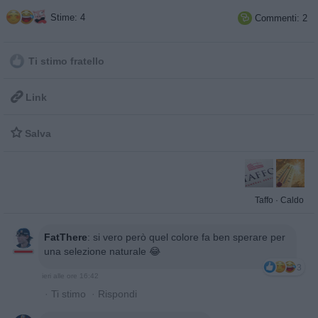
Stime: 4
Commenti: 2

Ti stimo fratello

Link

Salva
Taffo
·
Caldo
FatThere
:
si vero però quel colore fa ben sperare per
una selezione naturale 😂
3
ieri alle ore 16:42
·
Ti stimo
·
Rispondi