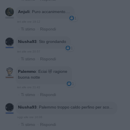
Anjuli
:
Puro accanimento....
1
ieri alle ore 19:12
·
Ti stimo
·
Rispondi
Niusha93
:
Sto grondando
1
ieri alle ore 20:57
·
Ti stimo
·
Rispondi
Palemmo
:
Eciai 🤣 ragione
buona notte
1
ieri alle ore 21:42
·
Ti stimo
·
Rispondi
Niusha93
:
Palemmo troppo caldo perfino per sco...
oggi alle ore 10:06
·
Ti stimo
·
Rispondi