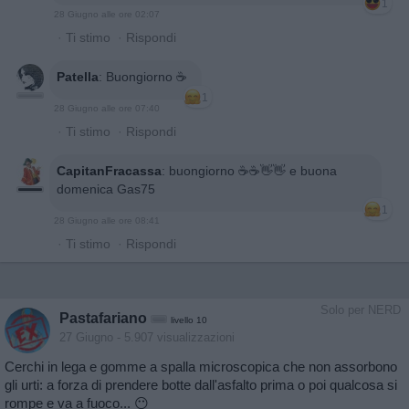
1
28 Giugno alle ore 02:07
·
Ti stimo
·
Rispondi
Patella
:
Buongiorno ☕️
1
28 Giugno alle ore 07:40
·
Ti stimo
·
Rispondi
CapitanFracassa
:
buongiorno ☕️☕️👋👋 e buona
domenica Gas75
1
28 Giugno alle ore 08:41
·
Ti stimo
·
Rispondi
Solo per NERD
Pastafariano
livello 10
27 Giugno
- 5.907 visualizzazioni
Cerchi in lega e gomme a spalla microscopica che non assorbono
gli urti: a forza di prendere botte dall'asfalto prima o poi qualcosa si
rompe e va a fuoco... 😶