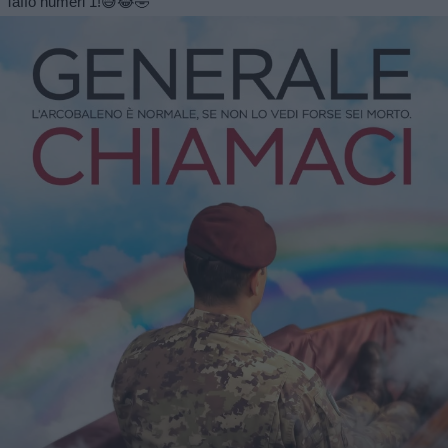
Taffo numeri 1!😅😂🤣