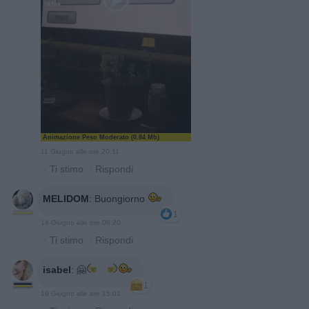
Animazione Peso Moderato (0.84 Mb)
11 Giugno alle ore 20:11
·
Ti stimo
·
Rispondi
MELIDOM
:
Buongiorno
1
14 Giugno alle ore 06:20
·
Ti stimo
·
Rispondi
isabel
:
🤗
1
19 Giugno alle ore 15:01