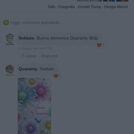
Taffo
·
Fotografia
·
Donald Trump
·
Giorgia Meloni
Leggi i commenti precedenti...

Soldato
:
Buona domenica Quaranty 😘🤗
1
21 Giugno alle ore 07:39
·
Ti stimo
·
Rispondi
Quaranty
:
Soldato
1