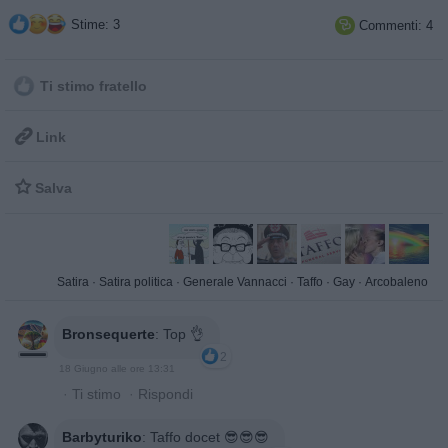
Stime: 3
Commenti: 4

Ti stimo fratello

Link

Salva
Satira
·
Satira politica
·
Generale Vannacci
·
Taffo
·
Gay
·
Arcobaleno
Bronsequerte
:
Top 👌
2
18 Giugno alle ore 13:31
·
Ti stimo
·
Rispondi
Barbyturiko
:
Taffo docet 😎😎😎