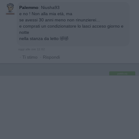
Palemmo
:
Niusha93
e no ! Non alla mia età, ma
se avessi 30 anni meno non rinunzierei...
e comprati un condizionatore lo lasci acceso giorno e
notte
nella stanza da letto 🤣🤣
oggi alle ore 11:02
·
Ti stimo
·
Rispondi
pubblicità