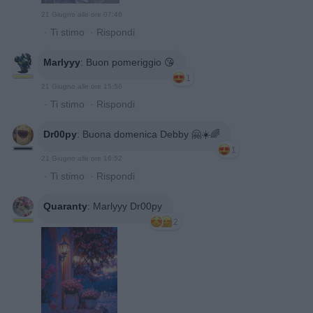
21 Giugno alle ore 07:46
·
Ti stimo
·
Rispondi
Marlyyy
:
Buon pomeriggio 😘
1
21 Giugno alle ore 15:56
·
Ti stimo
·
Rispondi
Dr00py
:
Buona domenica Debby 🤗☀️🌈
1
21 Giugno alle ore 16:52
·
Ti stimo
·
Rispondi
Quaranty
:
Marlyyy Dr00py
2