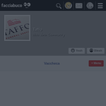

Taffo
Idolo della Community
Yeah
Bleah
Vaccheca
≡ Menu