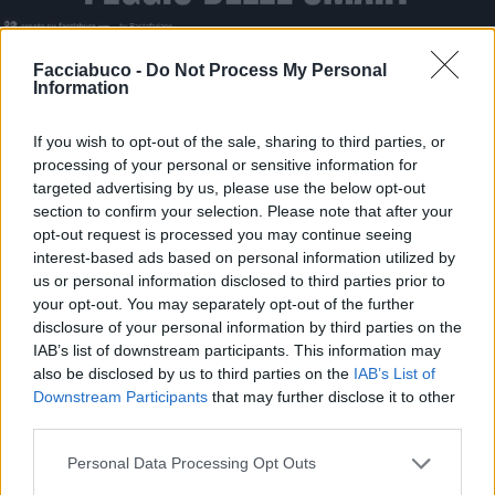
Stime: 6
Commenti: 1

Facciabuco -
Do Not Process My Personal
Information
Ti stimo fratello
If you wish to opt-out of the sale, sharing to third parties, or
processing of your personal or sensitive information for
targeted advertising by us, please use the below opt-out

Link
section to confirm your selection. Please note that after your
opt-out request is processed you may continue seeing

Salva
interest-based ads based on personal information utilized by
us or personal information disclosed to third parties prior to
your opt-out. You may separately opt-out of the further
disclosure of your personal information by third parties on the
IAB’s list of downstream participants. This information may
Tesla
·
Fuoco
·
Taffo
·
Vaffanculo
also be disclosed by us to third parties on the
IAB’s List of
Downstream Participants
that may further disclose it to other
Pastafariano
:
La foto comunque è un tarocco AI
third parties.
"suggestivo" perchè, raccontano, il rottame è stato
spostato dai Pompieri e ha continuato a bruciare in
Personal Data Processing Opt Outs
sicurezza... 👀