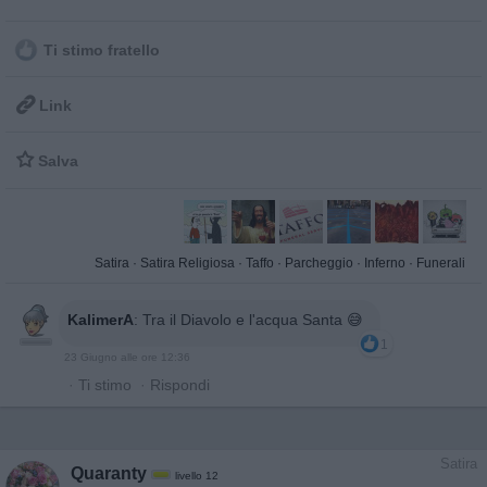
Ti stimo fratello

Link

Salva
Satira
·
Satira Religiosa
·
Taffo
·
Parcheggio
·
Inferno
·
Funerali
KalimerA
:
Tra il Diavolo e l'acqua Santa 😅
1
23 Giugno alle ore 12:36
·
Ti stimo
·
Rispondi
Satira
Quaranty
livello 12