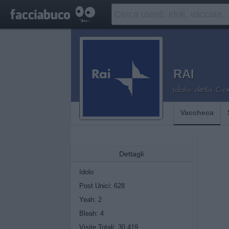
RAI
Idolo della C
Vaccheca
Dettagli
Idolo
Post Unici: 628
Yeah:
2
Bleah:
4
Visite Totali: 30.419