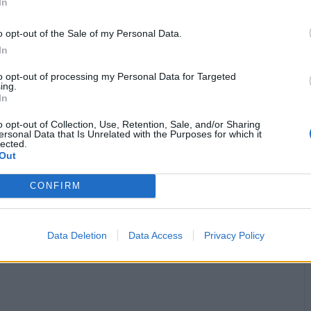
In
o opt-out of the Sale of my Personal Data.
In
to opt-out of processing my Personal Data for Targeted
ing.
In
·
Ti stimo
·
Rispondi
oggi alle ore 11:23
o opt-out of Collection, Use, Retention, Sale, and/or Sharing
ersonal Data that Is Unrelated with the Purposes for which it
lected.
Gas75
:
Barbyturiko era roba tua? Sorry, io cerco su Google
Out
Maps.
CONFIRM
·
Ti stimo
·
Rispondi
oggi alle ore 11:46
pubblicità
Data Deletion
Data Access
Privacy Policy