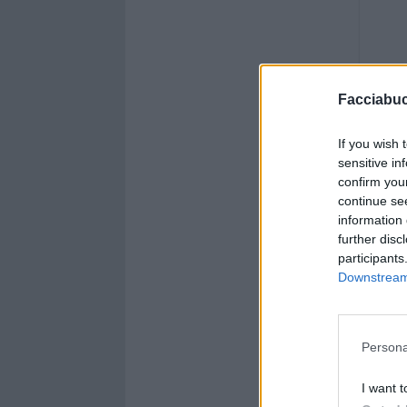
Facciabu
If you wish 
sensitive in
confirm you
continue se
information 
further disc
participants
Downstream 
Persona
I want t