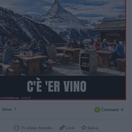
Stime: 7
Commenti: 6



Ti stimo fratello
Link
Salva