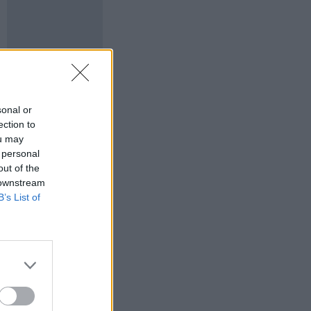
sonal or
ection to
ou may
 personal
out of the
 downstream
B’s List of