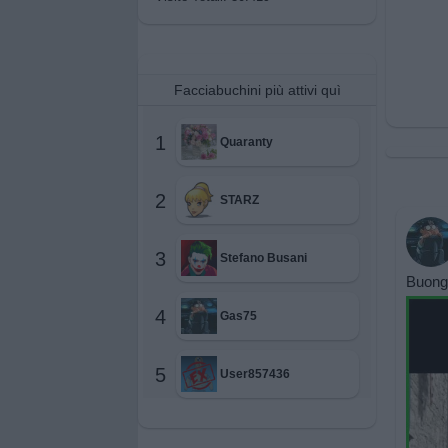
Facciabuchini più attivi quì
1
Quaranty
2
STARZ
3
Stefano Busani
Buongi
4
Gas75
5
User857436