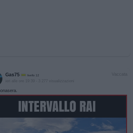
Vaccata
Gas75
livello 12
ieri alle ore 19:39
- 3.277 visualizzazioni
uonasera.