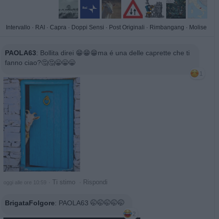
Intervallo
·
RAI
·
Capra
·
Doppi Sensi
·
Post Originali
·
Rimbangang
·
Molise
PAOLA63
:
Bollita direi 😁😁😁ma é una delle caprette che ti
fanno ciao?🤔🤔😁😁😁
1
·
Ti stimo
·
Rispondi
oggi alle ore 10:59
BrigataFolgore
:
PAOLA63 🤭🤭🤭🤭🤭
2