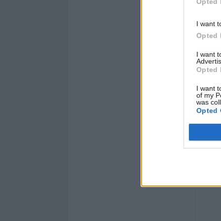
Opted 
I want t
Opted 
I want 
Advertis
Opted 
I want t
of my P
was col
Opted 