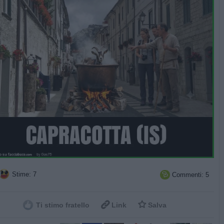
Stime: 7
Commenti: 5



Ti stimo fratello
Link
Salva