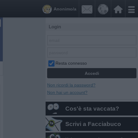


Anonimo/a
Login
Resta connesso
Non ricordi la password?
Non hai un account?
Cos'è sta vaccata?
Scrivi a Facciabuco