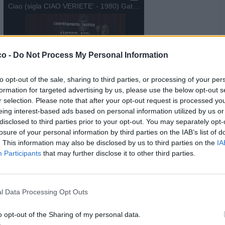
Ciao (sigla CIAO VERIETE' - 1980) Gatti di Vicolo Miracoli
co -
Do Not Process My Personal Information
to opt-out of the sale, sharing to third parties, or processing of your per
formation for targeted advertising by us, please use the below opt-out s
r selection. Please note that after your opt-out request is processed y
·
Ti stimo
·
Rispondi
oggi alle ore 11:08
eing interest-based ads based on personal information utilized by us or
disclosed to third parties prior to your opt-out. You may separately opt-
Gas75
:
PAOLA63 quelle che fanno "Ciao" stanno dal nonno
losure of your personal information by third parties on the IAB’s list of
di Heidi in Svizzera; questa l'erba la mangia, non la fuma...
. This information may also be disclosed by us to third parties on the
IA
Participants
that may further disclose it to other third parties.
1
·
Ti stimo
·
Rispondi
oggi alle ore 11:16
Barbyturiko
:
🤣🤣🤣
l Data Processing Opt Outs
2
o opt-out of the Sharing of my personal data.