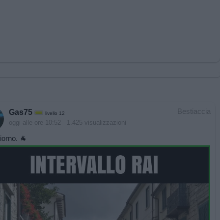
Bestiaccia
Gas75
livello 12
oggi alle ore 10:52
- 1.425 visualizzazioni
orno. 🐐