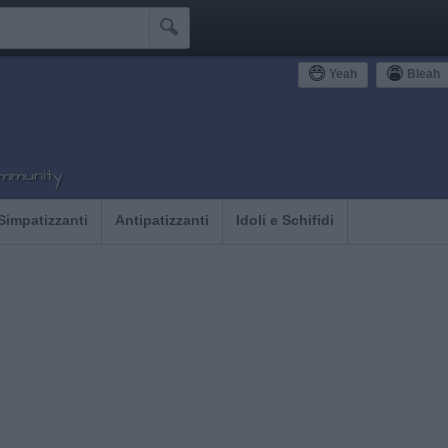

Yeah
Bleah
ommunity
Simpatizzanti
Antipatizzanti
Idoli e Schifidi