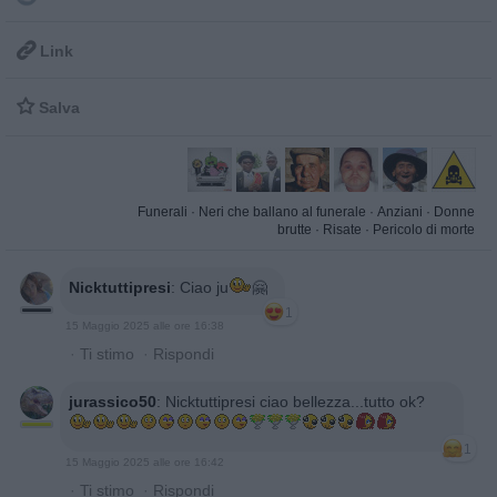

Link

Salva
Funerali
·
Neri che ballano al funerale
·
Anziani
·
Donne
brutte
·
Risate
·
Pericolo di morte
Nicktuttipresi
:
Ciao ju
🤗
1
15 Maggio 2025 alle ore 16:38
·
Ti stimo
·
Rispondi
jurassico50
:
Nicktuttipresi ciao bellezza...tutto ok?
1
15 Maggio 2025 alle ore 16:42
·
Ti stimo
·
Rispondi