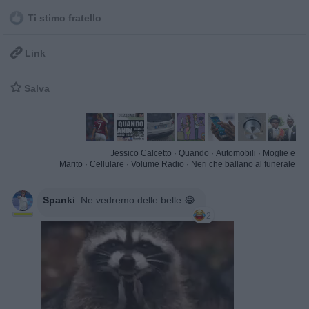
Ti stimo fratello

Link

Salva
Jessico Calcetto
·
Quando
·
Automobili
·
Moglie e
Marito
·
Cellulare
·
Volume Radio
·
Neri che ballano al funerale
Spanki
:
Ne vedremo delle belle 😂
2