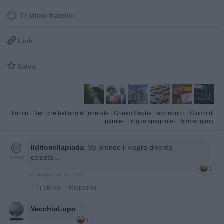
Ti stimo fratello

Link

Salva
Blanco
·
Neri che ballano al funerale
·
Grandi Saghe Facciabuco
·
Giochi di
parole
·
Lingua spagnola
·
Rimbangang
Ilditonellapiada
:
Se prende il viagra diventa
celesto...
1
11 Giugno alle ore 20:37
·
Ti stimo
·
Rispondi
VecchioLupo
:
1