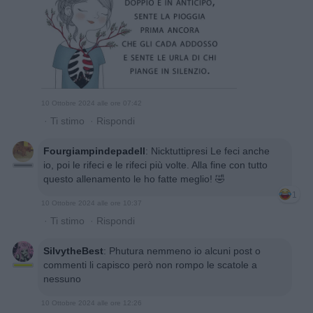
10 Ottobre 2024 alle ore 07:42
·
Ti stimo
·
Rispondi
Fourgiampindepadell
:
Nicktuttipresi Le feci anche
io, poi le rifeci e le rifeci più volte. Alla fine con tutto
questo allenamento le ho fatte meglio! 🤣
1
10 Ottobre 2024 alle ore 10:37
·
Ti stimo
·
Rispondi
SilvytheBest
:
Phutura nemmeno io alcuni post o
commenti li capisco però non rompo le scatole a
nessuno
10 Ottobre 2024 alle ore 12:26