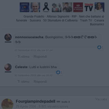
Grande Fratello
·
Alfonso Signorini
·
RIP
·
Neri che ballano al
funerale
·
Suocera
·
50 Sfumature di Cattiveria
·
Trash TV
·
Cesara
Buonamici
nonnocucaracha
:
Buongiorno, ☕☕☕🍩🍩🥐🥐🍩🍩☕
☕☕
1
30 Settembre 2024 alle ore 07:44
·
Ti stimo
·
Rispondi
Celeste
:
Lutti e lustrini bha
1
30 Settembre 2024 alle ore 08:00
·
Ti stimo
·
Rispondi
Vaccata
Fourgiampindepadell
livello 9
29 Aprile 2024
- 8.801 visualizzazioni