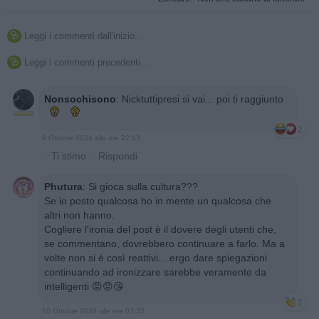
Leggi i commenti dall'inizio...

Leggi i commenti precedenti...

Nonsochisono
:
Nicktuttipresi si vai... poi ti raggiunto
2
9 Ottobre 2024 alle ore 22:43
·
Ti stimo
·
Rispondi
Phutura
:
Si gioca sulla cultura???
Se io posto qualcosa ho in mente un qualcosa che
altri non hanno.
Cogliere l'ironia del post è il dovere degli utenti che,
se commentano, dovrebbero continuare a farlo. Ma a
volte non si è così reattivi....ergo dare spiegazioni
continuando ad ironizzare sarebbe veramente da
intelligenti 😡😡😘
2
10 Ottobre 2024 alle ore 07:32