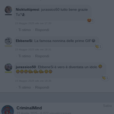
Nicktuttipresi
:
jurassico50 tutto bene grazie
Tu?🫂
1
15 Maggio 2025 alle ore 17:20
·
Ti stimo
·
Rispondi
EbbeneSi
:
La famosa nonnina delle prime GIF😂
1
15 Maggio 2025 alle ore 18:31
·
Ti stimo
·
Rispondi
jurassico50
:
EbbeneSi è vero è diventata un idolo
1
15 Maggio 2025 alle ore 18:36
·
Ti stimo
·
Rispondi
Satira
CriminalMind
23 Aprile 2025
- 6.072 visualizzazioni