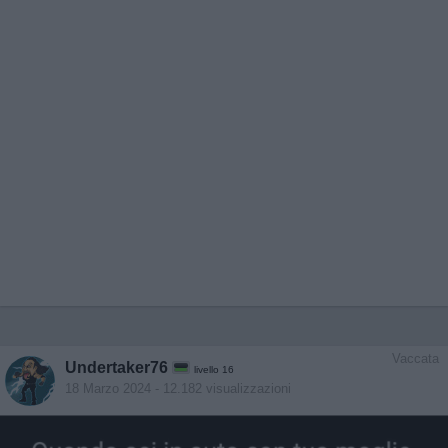
Vaccata
Undertaker76
livello 16
18 Marzo 2024
- 12.182 visualizzazioni