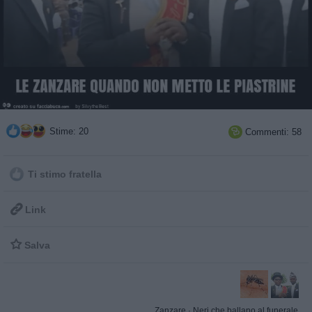
Stime: 20
Commenti: 58

Ti stimo fratella

Link

Salva
Zanzare
·
Neri che ballano al funerale