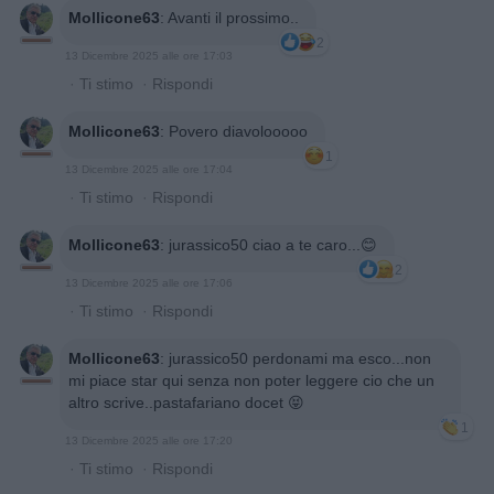
Mollicone63
:
Avanti il prossimo..
2
13 Dicembre 2025 alle ore 17:03
·
Ti stimo
·
Rispondi
Mollicone63
:
Povero diavolooooo
1
13 Dicembre 2025 alle ore 17:04
·
Ti stimo
·
Rispondi
Mollicone63
:
jurassico50 ciao a te caro...😊
2
13 Dicembre 2025 alle ore 17:06
·
Ti stimo
·
Rispondi
Mollicone63
:
jurassico50 perdonami ma esco...non
mi piace star qui senza non poter leggere cio che un
altro scrive..pastafariano docet 😝
1
13 Dicembre 2025 alle ore 17:20
·
Ti stimo
·
Rispondi