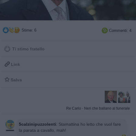
Stime: 6
Commenti: 4

Ti stimo fratello

Link

Salva
Re Carlo
·
Neri che ballano al funerale
5calzinipuzzolenti
:
Stamattina ho letto che vuol fare
la parata a cavallo, mah!