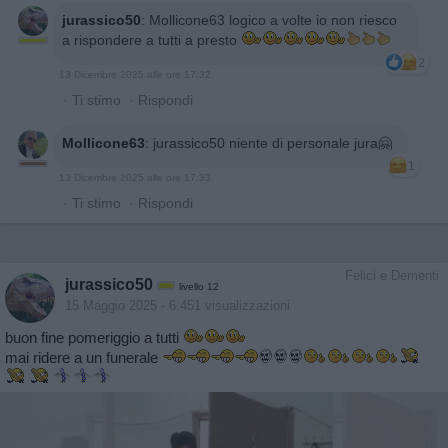
jurassico50
:
Mollicone63 logico a volte io non riesco
a rispondere a tutti a presto
2
13 Dicembre 2025 alle ore 17:32
·
Ti stimo
·
Rispondi
Mollicone63
:
jurassico50 niente di personale jura🤗
1
13 Dicembre 2025 alle ore 17:33
·
Ti stimo
·
Rispondi
Felici e Dementi
jurassico50
livello 12
15 Maggio 2025
- 6.451 visualizzazioni
buon fine pomeriggio a tutti
mai ridere a un funerale