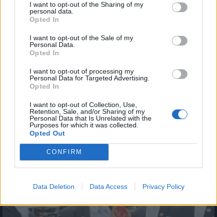
I want to opt-out of the Sharing of my
personal data.

Opted In
Salva
I want to opt-out of the Sale of my
Personal Data.
Opted In
Funerali
·
Neri che ballano al funerale
·
Papa Francesco
I want to opt-out of processing my
Personal Data for Targeted Advertising.
Opted In
I want to opt-out of Collection, Use,
Chiacchiera
SilvytheBest
livello 12
Retention, Sale, and/or Sharing of my
Personal Data that Is Unrelated with the
9 Ottobre 2024
- 6.428 visualizzazioni
Purposes for which it was collected.
Opted Out
Maledette!
CONFIRM
Data Deletion
Data Access
Privacy Policy