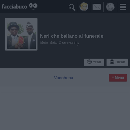

Neri che ballano al funerale
Idolo della Community
Yeah
Bleah
Vaccheca
≡ Menu