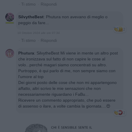
·
Ti stimo
·
Rispondi
SilvytheBest
:
Phutura non avevano di meglio o
peggio da fare...
2
10 Ottobre 2024 alle ore 07:34
·
Ti stimo
·
Rispondi
Phutura
:
SilvytheBest Mi viene in mente un altro post
che ironizzava sul fatto di non capire le cose al
volo...perché magari siamo concentrati su altro.
Purtroppo, è qui parlo di me, non sempre siamo con
l'umore al top
Dei giorni posto delle cose che non mi appartengono
affatto, altri scrivo le mie sensazioni che non
necessariamente riguardano i FaBu...
Ricevere un commento appropriato, che può essere
di assenso o ilare, a volte cambia la giornata....😍
2