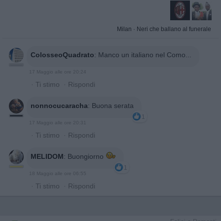
Milan
·
Neri che ballano al funerale
ColosseoQuadrato
:
Manco un italiano nel Como...
17 Maggio alle ore 20:24
·
Ti stimo
·
Rispondi
nonnocucaracha
:
Buona serata
1
17 Maggio alle ore 20:31
·
Ti stimo
·
Rispondi
MELIDOM
:
Buongiorno
1
18 Maggio alle ore 06:55
·
Ti stimo
·
Rispondi