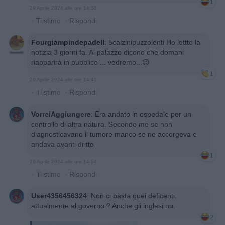
1
29 Aprile 2024 alle ore 14:38
·
Ti stimo
·
Rispondi
Fourgiampindepadell
:
5calzinipuzzolenti Ho lettto la
notizia 3 giorni fa. Al palazzo dicono che domani
riapparirà in pubblico ... vedremo...😉
1
29 Aprile 2024 alle ore 14:41
·
Ti stimo
·
Rispondi
VorreiAggiungere
:
Era andato in ospedale per un
controllo di altra natura. Secondo me se non
diagnosticavano il tumore manco se ne accorgeva e
andava avanti dritto
1
29 Aprile 2024 alle ore 14:54
·
Ti stimo
·
Rispondi
User4356456324
:
Non ci basta quei deficenti
attualmente al governo.? Anche gli inglesi no.
2