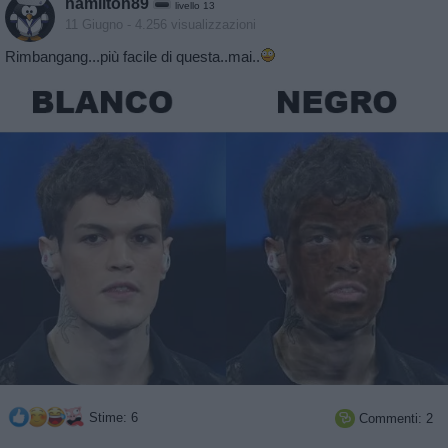
hamilton89
livello 13
11 Giugno
- 4.256 visualizzazioni
Rimbangang...più facile di questa..mai..
Stime: 6
Commenti: 2
