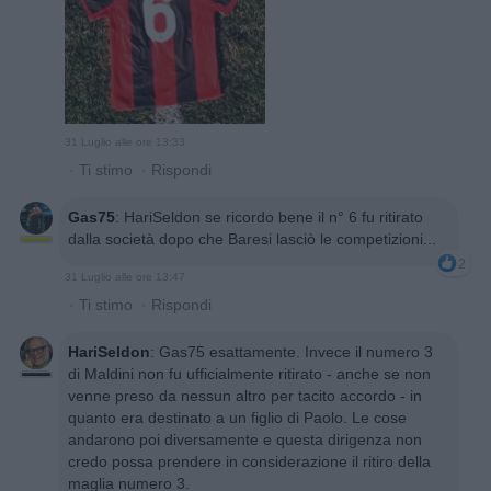
31 Luglio alle ore 13:33
·
Ti stimo
·
Rispondi
Gas75
:
HariSeldon se ricordo bene il n° 6 fu ritirato
dalla società dopo che Baresi lasciò le competizioni...
2
31 Luglio alle ore 13:47
·
Ti stimo
·
Rispondi
HariSeldon
:
Gas75 esattamente. Invece il numero 3
di Maldini non fu ufficialmente ritirato - anche se non
venne preso da nessun altro per tacito accordo - in
quanto era destinato a un figlio di Paolo. Le cose
andarono poi diversamente e questa dirigenza non
credo possa prendere in considerazione il ritiro della
maglia numero 3.