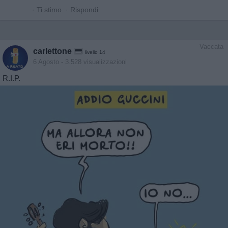
·
Ti stimo
·
Rispondi
Vaccata
carlettone
livello 14
6 Agosto
- 3.528 visualizzazioni
R.I.P.