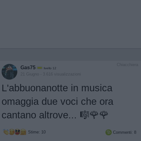
Chiacchiera
Gas75
livello 12
21 Giugno
- 3.616 visualizzazioni
L'abbuonanotte in musica
omaggia due voci che ora
cantano altrove... 🎼🌹🌹
Stime: 10
Commenti: 8
