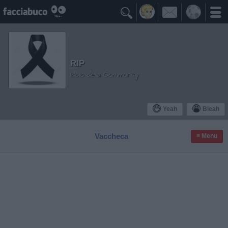

RIP
Idolo della Community
Yeah
Bleah
Vaccheca
≡ Menu