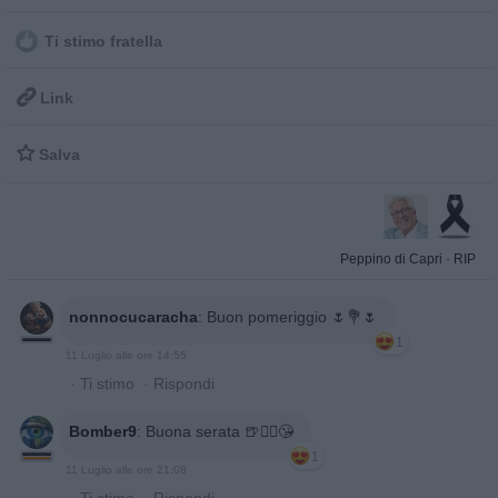
Ti stimo fratella

Link

Salva
Peppino di Capri
·
RIP
nonnocucaracha
:
Buon pomeriggio 🌷💐🌷
1
11 Luglio alle ore 14:55
·
Ti stimo
·
Rispondi
Bomber9
:
Buona serata 🍺🙋‍♂️😘
1
11 Luglio alle ore 21:08
·
Ti stimo
·
Rispondi