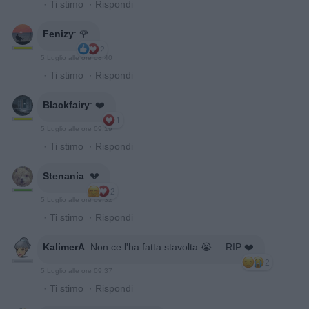
·
Ti stimo
·
Rispondi
Fenizy
:
🌹
2
5 Luglio alle ore 08:40
·
Ti stimo
·
Rispondi
Blackfairy
:
❤️
1
5 Luglio alle ore 09:19
·
Ti stimo
·
Rispondi
Stenania
:
💔
2
5 Luglio alle ore 09:32
·
Ti stimo
·
Rispondi
KalimerA
:
Non ce l'ha fatta stavolta 😭 ... RIP ❤️
2
5 Luglio alle ore 09:37
·
Ti stimo
·
Rispondi