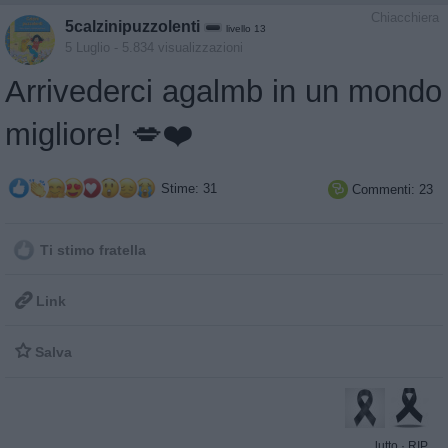
Chiacchiera
5calzinipuzzolenti
livello 13
5 Luglio
- 5.834 visualizzazioni
Arrivederci agalmb in un mondo
migliore! 💋❤️
Stime: 31
Commenti: 23

Ti stimo fratella

Link

Salva
lutto
·
RIP