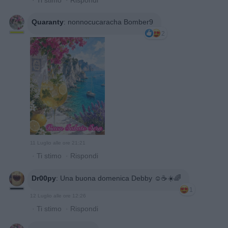
Quaranty
:
nonnocucaracha Bomber9
2
11 Luglio alle ore 21:21
·
Ti stimo
·
Rispondi
Dr00py
:
Una buona domenica Debby ☺️☕☀️🌈
1
12 Luglio alle ore 12:26
·
Ti stimo
·
Rispondi