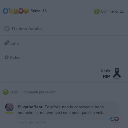
Stime: 18
Commenti: 11

Ti stimo fratella

Link

Salva
Idolo
RIP
Leggi i commenti precedenti...

SilvytheBest
:
Follefolle non lo conoscevo bene
neanche io, ma vedevo i suoi post qualche volta
2
5 Luglio alle ore 08:02