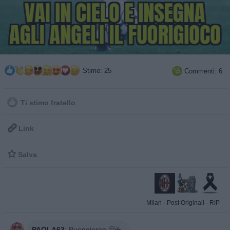
Stime: 25
Commenti: 6

Ti stimo fratello

Link

Salva
Milan
·
Post Originali
·
RIP
PAOLA63
:
Buongiorno 🤗☕