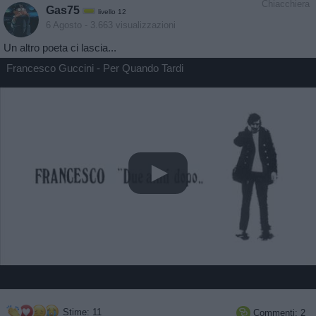
Chiacchiera
Gas75
livello 12
6 Agosto
- 3.663 visualizzazioni
Un altro poeta ci lascia...
Francesco Guccini - Per Quando Tardi
Stime: 11
Commenti: 2
