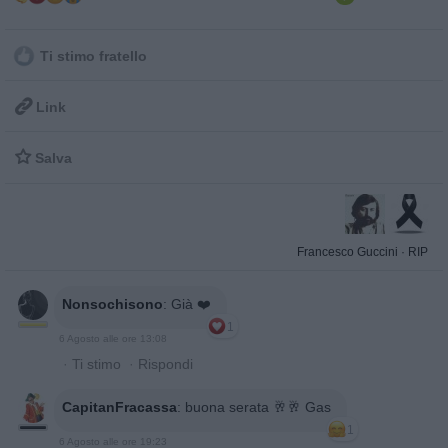
Ti stimo fratello

Link

Salva
Francesco Guccini
·
RIP
Nonsochisono
:
Già ❤️
1
6 Agosto alle ore 13:08
·
Ti stimo
·
Rispondi
CapitanFracassa
:
buona serata 🥂🥂 Gas
1
6 Agosto alle ore 19:23