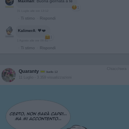
Maxmari
:
Buona giornata a te
1
31 Luglio alle ore 13:12
·
Ti stimo
·
Rispondi
KalimerA
:
🖤❤️
1
1 Agosto alle ore 06:42
·
Ti stimo
·
Rispondi
Chiacchiera
Quaranty
livello 12
11 Luglio
- 3.359 visualizzazioni