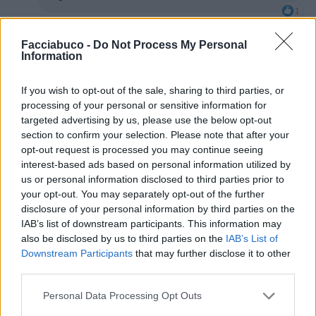
1
31 Luglio alle ore 13:56
·
Ti stimo
·
Rispondi
Facciabuco -
Do Not Process My Personal
Information
Gas75
:
HariSeldon è comunque una responsabilità
volere un numero di maglia "pesante", il paragone
If you wish to opt-out of the sale, sharing to third parties, or
storico è dietro l'angolo, anche se non so quanto i
processing of your personal or sensitive information for
tifosi attuali se ne freghino del calcio "del secolo
targeted advertising by us, please use the below opt-out
scorso", roba da boomer... 🙄
section to confirm your selection. Please note that after your
2
opt-out request is processed you may continue seeing
31 Luglio alle ore 14:41
interest-based ads based on personal information utilized by
·
Ti stimo
·
Rispondi
us or personal information disclosed to third parties prior to
your opt-out. You may separately opt-out of the further
disclosure of your personal information by third parties on the
Satira
TrafficantiDiIronia
IAB’s list of downstream participants. This information may
livello 12
also be disclosed by us to third parties on the
IAB’s List of
31 Luglio
- 4.067 visualizzazioni
Downstream Participants
that may further disclose it to other
Ciao capitano ⚽️
third parties.
RIP 🌹
Personal Data Processing Opt Outs