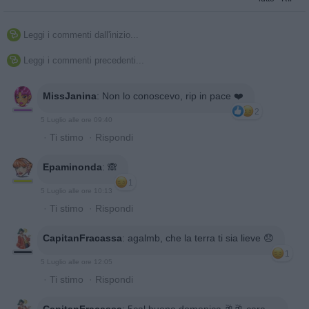
Leggi i commenti dall'inizio...

Leggi i commenti precedenti...

MissJanina
:
Non lo conoscevo, rip in pace ❤️
2
5 Luglio alle ore 09:40
·
Ti stimo
·
Rispondi
Epaminonda
:
🙈
1
5 Luglio alle ore 10:13
·
Ti stimo
·
Rispondi
CapitanFracassa
:
agalmb, che la terra ti sia lieve 😞
1
5 Luglio alle ore 12:05
·
Ti stimo
·
Rispondi
CapitanFracassa
:
5cal buona domenica 🥂🥂 cara