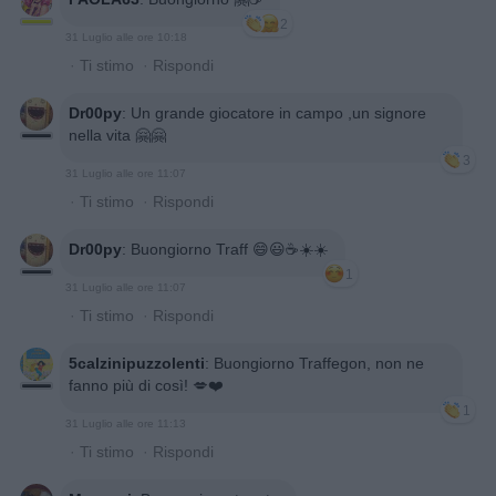
2
31 Luglio alle ore 10:18
·
Ti stimo
·
Rispondi
Dr00py
:
Un grande giocatore in campo ,un signore
nella vita 🤗🤗
3
31 Luglio alle ore 11:07
·
Ti stimo
·
Rispondi
Dr00py
:
Buongiorno Traff 😄😃☕☀️☀️
1
31 Luglio alle ore 11:07
·
Ti stimo
·
Rispondi
5calzinipuzzolenti
:
Buongiorno Traffegon, non ne
fanno più di così! 💋❤️
1
31 Luglio alle ore 11:13
·
Ti stimo
·
Rispondi