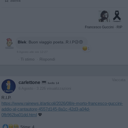
Salva
Francesco Guccini
·
RIP
Blek
:
Buon viaggio poeta..R.I.P😥😞
1
6 Agosto alle ore 12:27
·
Ti stimo
·
Rispondi
Vaccata
carlettone
livello 14
6 Agosto
- 3.226 visualizzazioni
R.I.P.
https://www.rainews.it/articoli/2026/08/e-morto-francesco-guccini-
addio-al-cantautore-4557d145-8a1c-42d3-a04d-
0fb962ba01dd.html
💖
Stime: 4