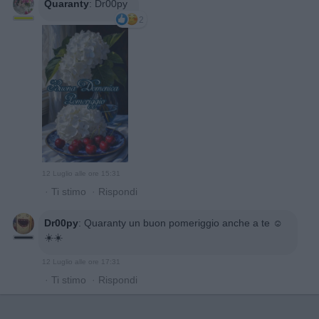
Quaranty
:
Dr00py
2
12 Luglio alle ore 15:31
·
Ti stimo
·
Rispondi
Dr00py
:
Quaranty un buon pomeriggio anche a te ☺️
☀️☀️
12 Luglio alle ore 17:31
·
Ti stimo
·
Rispondi