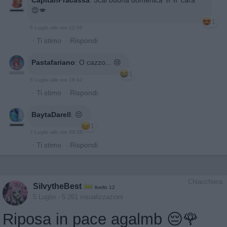
😍💋
1
5 Luglio alle ore 12:06
·
Ti stimo
·
Rispondi
Pastafariano
:
O cazzo... 😢
1
5 Luglio alle ore 18:42
·
Ti stimo
·
Rispondi
BaytaDarell
:
😔
1
7 Luglio alle ore 09:38
·
Ti stimo
·
Rispondi
Chiacchiera
SilvytheBest
livello 12
5 Luglio
- 5.261 visualizzazioni
Riposa in pace agalmb 😔🌹