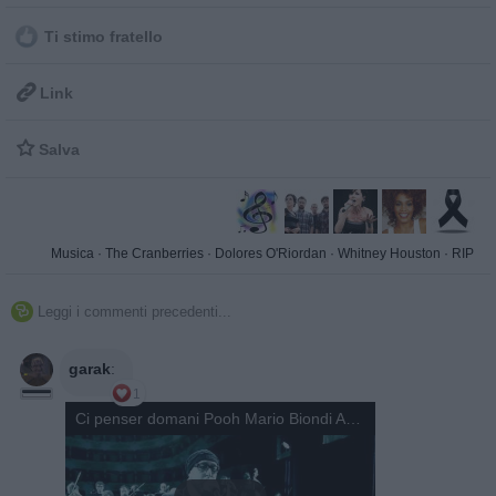
Ti stimo fratello

Link

Salva
Musica
·
The Cranberries
·
Dolores O'Riordan
·
Whitney Houston
·
RIP
Leggi i commenti precedenti...

garak
:
1
Ci penser domani Pooh Mario Biondi Arcimboldi Milano