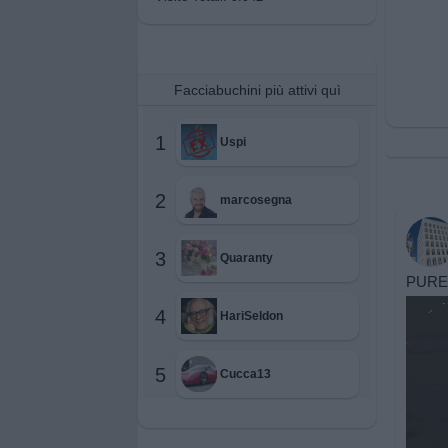
Facciabuchini più attivi quì
1
Uspi
2
marcosegna
3
Quaranty
PURE
4
HariSeldon
5
Cucca13