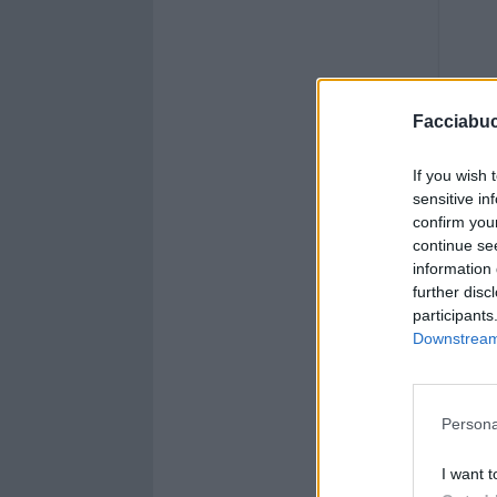
Facciabu
If you wish 
sensitive in
confirm you
continue se
information 
further disc
participants
Downstream 
Persona
I want t