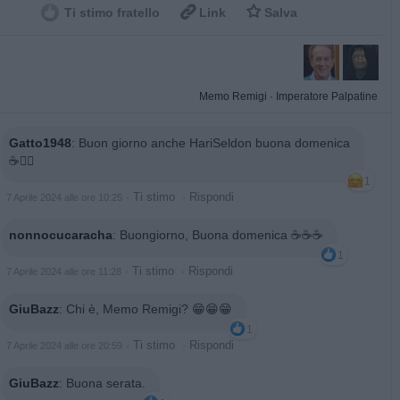


Ti stimo fratello
Link
Salva
Memo Remigi
·
Imperatore Palpatine
Gatto1948
:
Buon giorno anche HariSeldon buona domenica
☕🙋‍♂️
1
·
Ti stimo
·
Rispondi
7 Aprile 2024 alle ore 10:25
nonnocucaracha
:
Buongiorno, Buona domenica ☕☕☕
1
·
Ti stimo
·
Rispondi
7 Aprile 2024 alle ore 11:28
GiuBazz
:
Chi è, Memo Remigi? 😁😁😁
1
·
Ti stimo
·
Rispondi
7 Aprile 2024 alle ore 20:59
GiuBazz
:
Buona serata.