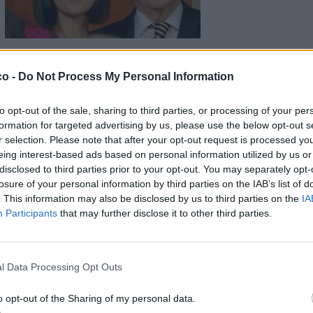
·
Ti stimo
·
Rispondi
27 Agosto 2024 alle ore 10:58
co -
Do Not Process My Personal Information
BIONDINA
:
Sera 🌃 🥂
1
to opt-out of the sale, sharing to third parties, or processing of your per
·
Ti stimo
·
Rispondi
27 Agosto 2024 alle ore 19:49
formation for targeted advertising by us, please use the below opt-out s
r selection. Please note that after your opt-out request is processed y
pubblicità
eing interest-based ads based on personal information utilized by us or
disclosed to third parties prior to your opt-out. You may separately opt-
losure of your personal information by third parties on the IAB’s list of
. This information may also be disclosed by us to third parties on the
IA
Participants
that may further disclose it to other third parties.
l Data Processing Opt Outs
o opt-out of the Sharing of my personal data.