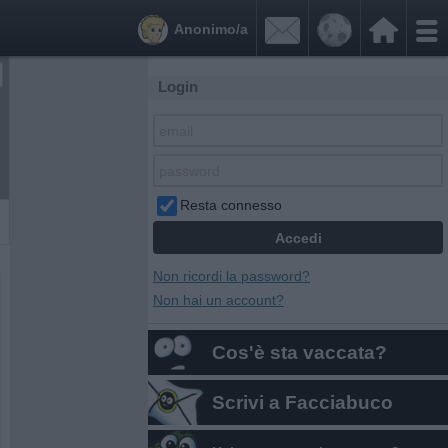


Anonimo/a
Login
Resta connesso
Non ricordi la password?
Non hai un account?
Cos'è sta vaccata?
Scrivi a Facciabuco