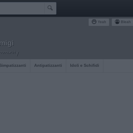

Yeah
Bleah
migi
ommunity
Simpatizzanti
Antipatizzanti
Idoli e Schifidi