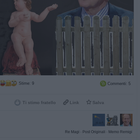
Stime: 9
Commenti: 5



Ti stimo fratello
Link
Salva
Re Magi
·
Post Originali
·
Memo Remigi