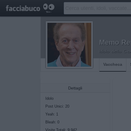
Memo Re
Idolo della C
Vaccheca
Dettagli
Idolo
Post Unici: 20
Yeah:
1
Bleah:
0
Visite Totali: 9.942