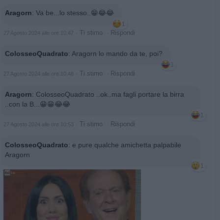
Aragorn
:
Va be...lo stesso..😁😂😂
1
·
Ti stimo
·
Rispondi
27 Agosto 2024 alle ore 10:47
ColosseoQuadrato
:
Aragorn lo mando da te, poi?
1
·
Ti stimo
·
Rispondi
27 Agosto 2024 alle ore 10:48
Aragorn
:
ColosseoQuadrato ..ok..ma fagli portare la birra
..con la B...😁😁😂😂
1
·
Ti stimo
·
Rispondi
27 Agosto 2024 alle ore 10:53
ColosseoQuadrato
:
e pure qualche amichetta palpabile
Aragorn
1