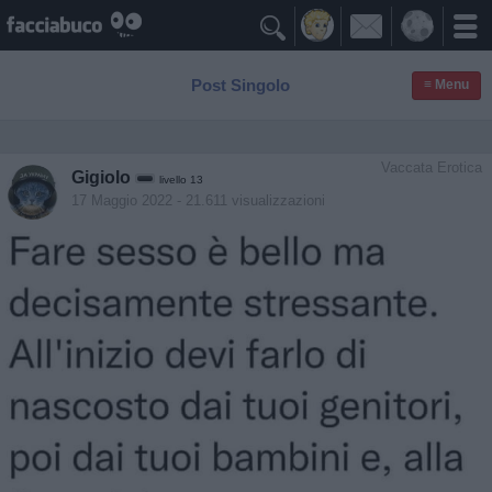

Post Singolo
≡ Menu
Vaccata Erotica
Gigiolo
livello 13
17 Maggio 2022
- 21.611 visualizzazioni