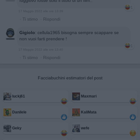
fuggitivo fosse solo il titolo di un film..
1
17 Maggio 2022 alle ore 13:39
·
Ti stimo
·
Rispondi
Gigiolo
:
cellula1965 bisogna sempre scappare se
non vuoi farti prendere !
1
17 Maggio 2022 alle ore 13:40
·
Ti stimo
·
Rispondi
Facciabuchini estimatori del post
luckj61
Maxmari
Danilele
KaliMata
Geky
wefe