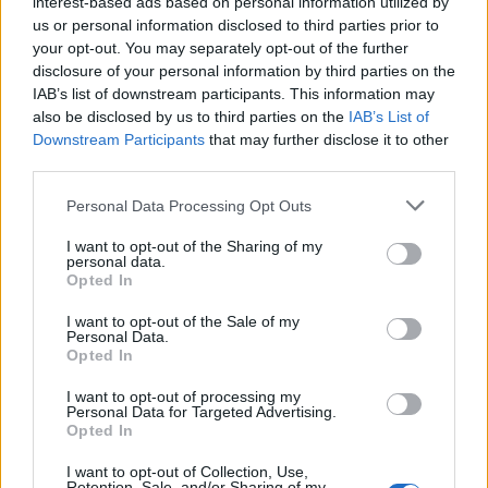
interest-based ads based on personal information utilized by
Tulipano
:
Vai a mangiare che è meglio, va🤣🤣🤣
us or personal information disclosed to third parties prior to
Buon pranzo Gigiolo 🍷🤗🤗
your opt-out. You may separately opt-out of the further
3
disclosure of your personal information by third parties on the
17 Maggio 2022 alle ore 12:55
IAB’s list of downstream participants. This information may
·
Ti stimo
·
Rispondi
also be disclosed by us to third parties on the
IAB’s List of
Downstream Participants
that may further disclose it to other
Mapo
:
Allora sono tra i pochi che non si dovrebbero
third parties.
nascondere da nessuno 🎉🎉🤣
1
Personal Data Processing Opt Outs
17 Maggio 2022 alle ore 12:56
·
Ti stimo
·
Rispondi
I want to opt-out of the Sharing of my
personal data.
Opted In
Gigiolo
:
KaliMata perchè voi preferite in hd a 52
pollici per vederlo più grande ?
I want to opt-out of the Sale of my
1
Personal Data.
17 Maggio 2022 alle ore 13:11
Opted In
·
Ti stimo
·
Rispondi
I want to opt-out of processing my
Personal Data for Targeted Advertising.
KaliMata
:
Gigiolo facciamo anche 70 pollici
che è
Opted In
meglio, vista la media
1
I want to opt-out of Collection, Use,
17 Maggio 2022 alle ore 13:12
Retention, Sale, and/or Sharing of my