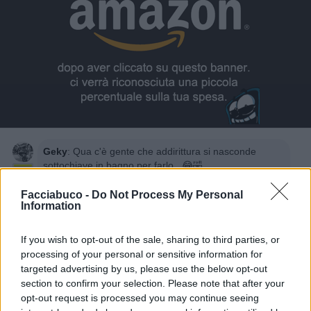
Geky
:
Qua c'è gente che addirittura si nasconde
sottochiave in bagno per farlo...😂🤣
7
17 Maggio 2022 alle ore 12:45
Facciabuco -
Do Not Process My Personal
Information
·
Ti stimo
·
Rispondi
KaliMata
:
veramente a voi maschietti basta lo
If you wish to opt-out of the sale, sharing to third parties, or
smartphone
processing of your personal or sensitive information for
5
targeted advertising by us, please use the below opt-out
17 Maggio 2022 alle ore 12:47
section to confirm your selection. Please note that after your
·
Ti stimo
·
Rispondi
opt-out request is processed you may continue seeing