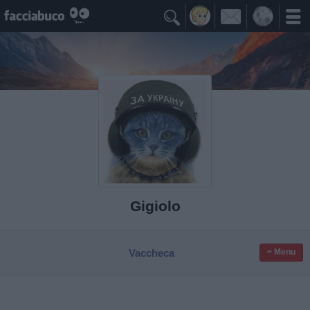

Gigiolo
Vaccheca
≡ Menu