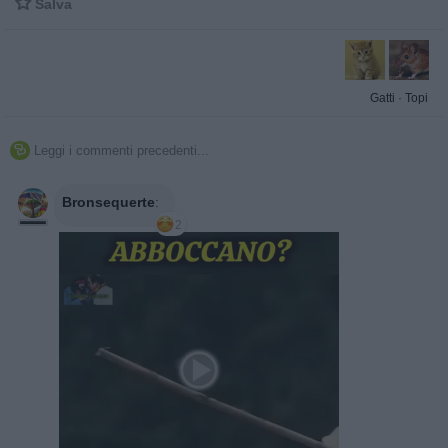

Salva
Gatti
·
Topi
Leggi i commenti precedenti...

Bronsequerte
:
2