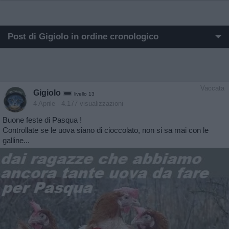
Post di Gigiolo in ordine cronologico
I post di Gigiolo più apprezzati
I post di Gigiolo più visualizzati
Vaccata
Gigiolo
livello 13
Post in cui hanno evocato Gigiolo
4 Aprile
- 4.177 visualizzazioni
Buone feste di Pasqua !
Post commentati da Gigiolo
Controllate se le uova siano di cioccolato, non si sa mai con le
galline...
Primi post di Gigiolo