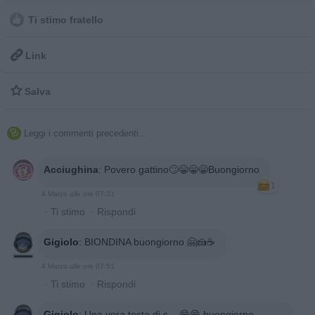
Ti stimo fratello

Link

Salva
Leggi i commenti precedenti...

Acciughina
:
Povero gattino🙄😁😁😁Buongiorno
1
4 Marzo alle ore 07:31
·
Ti stimo
·
Rispondi
Gigiolo
:
BIONDINA buongiorno 🤗🍰☕
4 Marzo alle ore 07:51
·
Ti stimo
·
Rispondi
Gigiolo
:
Una vera testa di c....😁😁 buongiorno