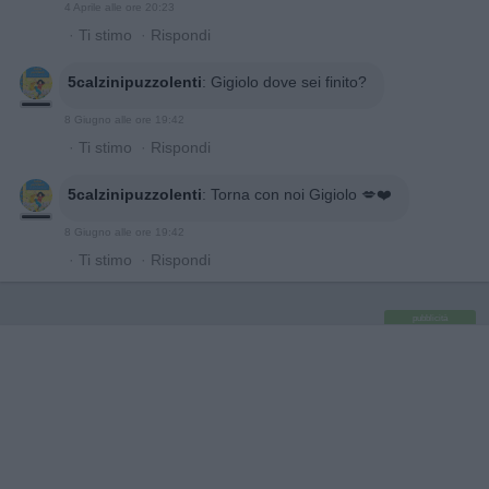
4 Aprile alle ore 20:23
·
Ti stimo
·
Rispondi
5calzinipuzzolenti
:
Gigiolo dove sei finito?
8 Giugno alle ore 19:42
·
Ti stimo
·
Rispondi
5calzinipuzzolenti
:
Torna con noi Gigiolo 💋❤️
8 Giugno alle ore 19:42
·
Ti stimo
·
Rispondi
pubblicità