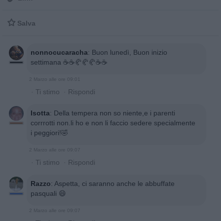

Salva
nonnocucaracha
:
Buon lunedì, Buon inizio
settimana ☕️☕️🥐🥐🥐☕️☕️
2 Marzo alle ore 09:01
·
Ti stimo
·
Rispondi
Isotta
:
Della tempera non so niente,e i parenti
corrrotti non.li ho e non li faccio sedere specialmente
i peggiori!🤣
2 Marzo alle ore 09:07
·
Ti stimo
·
Rispondi
Razzo
:
Aspetta, ci saranno anche le abbuffate
pasquali 😄
2 Marzo alle ore 09:07