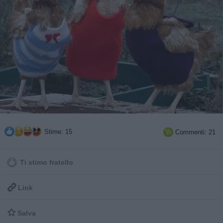
Stime: 15
Commenti: 21

Ti stimo fratello

Link

Salva