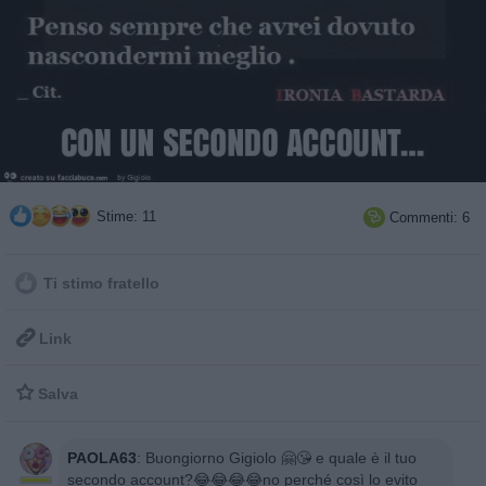
Stime: 11
Commenti: 6

Ti stimo fratello

Link

Salva
PAOLA63
:
Buongiorno Gigiolo 🤗😘 e quale è il tuo
secondo account?😂😂😂😂no perché così lo evito