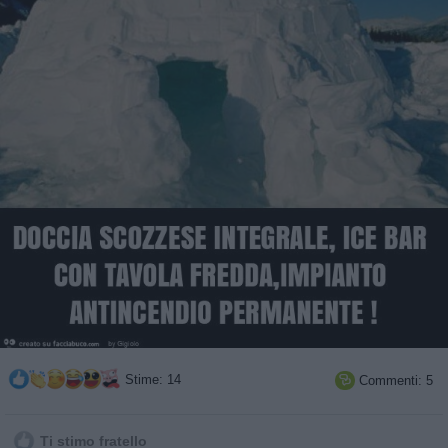
Stime: 14
Commenti: 5

Ti stimo fratello