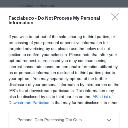
·
Ti stimo
·
Rispondi
Dylan2017
:
Gigiolo 😆😅😂🤣😆😅😂poveroooo
Facciabuco -
Do Not Process My Personal
Information
18 Marzo alle ore 21:37
·
Ti stimo
·
Rispondi
If you wish to opt-out of the sale, sharing to third parties, or
processing of your personal or sensitive information for
targeted advertising by us, please use the below opt-out
section to confirm your selection. Please note that after your
Chiacchiera
Gigiolo
livello 13
opt-out request is processed you may continue seeing
2 Marzo
- 3.239 visualizzazioni
interest-based ads based on personal information utilized by
us or personal information disclosed to third parties prior to
Scusate, ma volevo solo vedere se c'è ancora vita su Faccia buco
your opt-out. You may separately opt-out of the further
dopo San Valentino,Carnevale, Olimpiadi e Sanremo 😁😁😁
disclosure of your personal information by third parties on the
IAB’s list of downstream participants. This information may
also be disclosed by us to third parties on the
IAB’s List of
Downstream Participants
that may further disclose it to other
third parties.
Personal Data Processing Opt Outs