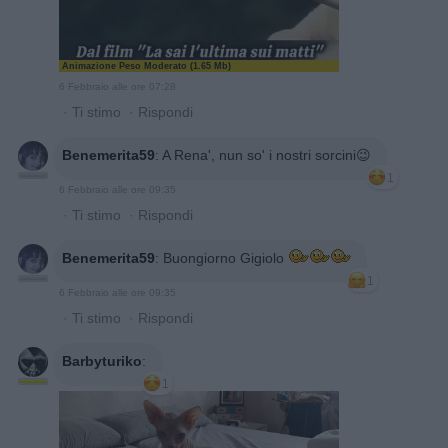
Animazione Peso Moderato (1.65 Mb)
6 Febbraio alle ore 07:28
·
Ti stimo
·
Rispondi
Benemerita59
:
A Rena', nun so' i nostri sorcini😉
1
6 Febbraio alle ore 09:35
·
Ti stimo
·
Rispondi
Benemerita59
:
Buongiorno Gigiolo
1
6 Febbraio alle ore 09:35
·
Ti stimo
·
Rispondi
Barbyturiko
:
1