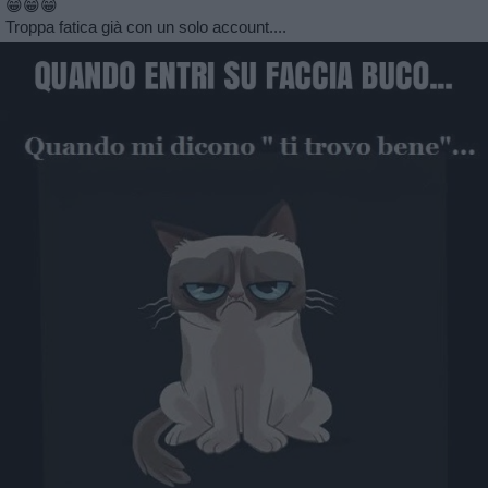
😁😁😁
Troppa fatica già con un solo account....