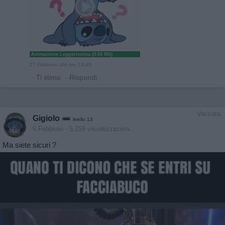
Animazione Leggerissima (0.04 Mb)
27 Febbraio alle ore 18:48
·
Ti stimo
·
Rispondi
Vaccata
Gigiolo
livello 13
6 Febbraio
- 5.259 visualizzazioni
Ma siete sicuri ?