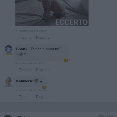
6 Febbraio alle ore 09:36
·
Ti stimo
·
Rispondi
Spanki
:
Topina o amarina?...
☕🤗☺️
1
6 Febbraio alle ore 13:27
·
Ti stimo
·
Rispondi
KalimerA
:
🐭 🐁
1
6 Febbraio alle ore 15:58
·
Ti stimo
·
Rispondi
Bestiaccia