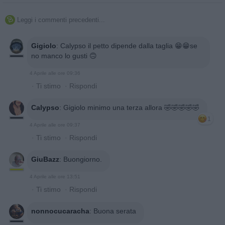
Leggi i commenti precedenti...

Gigiolo
:
Calypso il petto dipende dalla taglia 😁😁se
no manco lo gusti 🙃
4 Aprile alle ore 09:36
·
Ti stimo
·
Rispondi
Calypso
:
Gigiolo minimo una terza allora 🤣🤣🤣🤣🤣
1
4 Aprile alle ore 09:37
·
Ti stimo
·
Rispondi
GiuBazz
:
Buongiorno.
4 Aprile alle ore 13:51
·
Ti stimo
·
Rispondi
nonnocucaracha
:
Buona serata