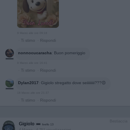
9 Marzo alle ore 09:16
·
Ti stimo
·
Rispondi
nonnocucaracha
:
Buon pomeriggio
9 Marzo alle ore 16:41
·
Ti stimo
·
Rispondi
Dylan2017
:
Gigiolo stregatto dove seiiiiiiiii???😍
18 Marzo alle ore 21:37
·
Ti stimo
·
Rispondi
Bestiaccia
Gigiolo
livello 13
4 Marzo
- 4.751 visualizzazioni