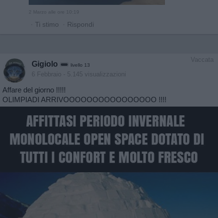
2 Marzo alle ore 10:19
·
Ti stimo
·
Rispondi
Vaccata
Gigiolo
livello 13
6 Febbraio
- 5.145 visualizzazioni
Affare del giorno !!!!!
OLIMPIADI ARRIVOOOOOOOOOOOOOOOO !!!!