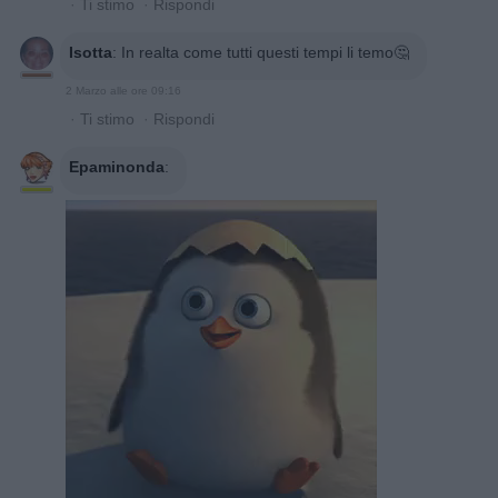
·
Ti stimo
·
Rispondi
Isotta
:
In realta come tutti questi tempi li temo🤔
2 Marzo alle ore 09:16
·
Ti stimo
·
Rispondi
Epaminonda
: