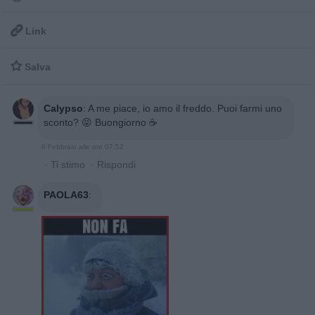

Link

Salva
Calypso
:
A me piace, io amo il freddo. Puoi farmi uno
sconto? 😝 Buongiorno ☕
6 Febbraio alle ore 07:52
·
Ti stimo
·
Rispondi
PAOLA63
: