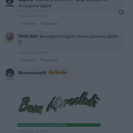
Acciughina 🤗🍰☕
1
4 Marzo alle ore 07:52
·
Ti stimo
·
Rispondi
PAOLA63
:
Buongiorno Gigiolo buona giornata 🤗🤗☕
🥐
4 Marzo alle ore 08:08
·
Ti stimo
·
Rispondi
Benemerita59
:
Animazione Leggerissima (0.07 Mb)
4 Marzo alle ore 08:11