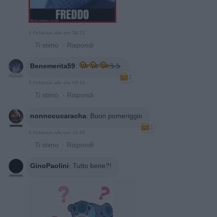
6 Febbraio alle ore 08:23
·
Ti stimo
·
Rispondi
Benemerita59
:
☕️☕️
1
6 Febbraio alle ore 09:33
·
Ti stimo
·
Rispondi
nonnocucaracha
:
Buon pomeriggio
1
6 Febbraio alle ore 16:40
·
Ti stimo
·
Rispondi
GinoPaolini
:
Tutto bene?!