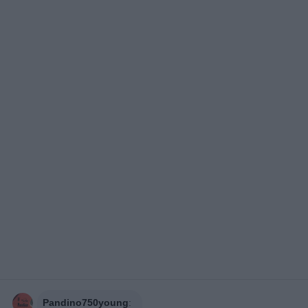
Pandino750young
: