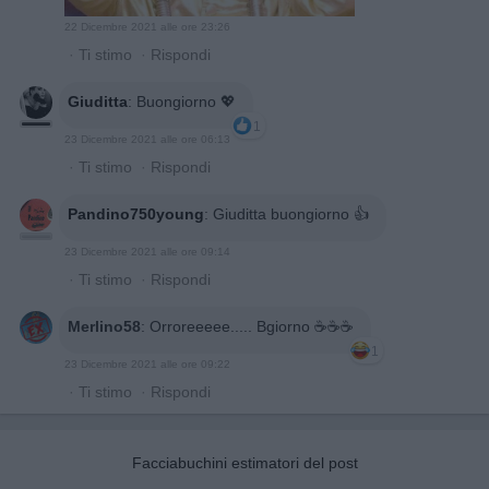
22 Dicembre 2021 alle ore 23:26
·
Ti stimo
·
Rispondi
Giuditta
:
Buongiorno 💖
1
23 Dicembre 2021 alle ore 06:13
·
Ti stimo
·
Rispondi
Pandino750young
:
Giuditta buongiorno 👍
23 Dicembre 2021 alle ore 09:14
·
Ti stimo
·
Rispondi
Merlino58
:
Orroreeeee..... Bgiorno ☕☕☕
1
23 Dicembre 2021 alle ore 09:22
·
Ti stimo
·
Rispondi
Facciabuchini estimatori del post