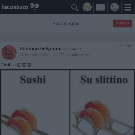

Post Singolo
≡ Menu
Vaccata
Pandino750young
livello 10
22 Dicembre 2021
- 6.376 visualizzazioni
Orribile 😞😞😞