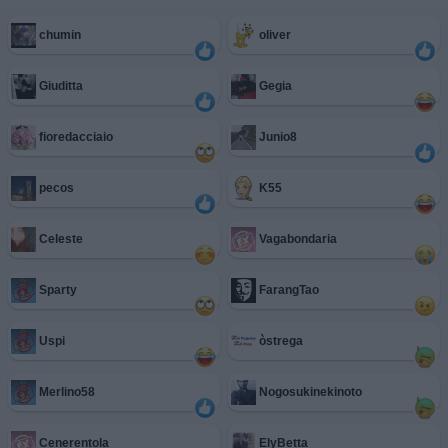
chumin
oliver
Giuditta
Gegia
fioredacciaio
Junio8
pecos
K55
Celeste
Vagabondaria
Sparty
FarangTao
Uspi
òstrega
Merlino58
Nogosukinekinoto
Cenerentola
ElyBetta