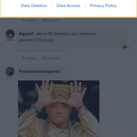
Pandino750young
:
AgasiZ dove vaiiii. Stai qui 😂
Data Deletion
Data Access
Privacy Policy
22 Dicembre 2021 alle ore 23:18
·
Ti stimo
·
Rispondi
AgasiZ
:
allora 50 Berpees per redimerti
pandino750young
1
22 Dicembre 2021 alle ore 23:25
·
Ti stimo
·
Rispondi
Francisforscoppola
: