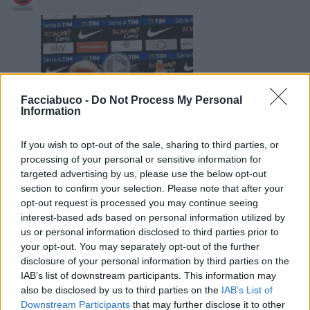
Facciabuco -
Do Not Process My Personal
Information
Animazione Leggerissima (0.04 Mb)
22 Dicembre 2021 alle ore 22:56
If you wish to opt-out of the sale, sharing to third parties, or
·
Ti stimo
·
Rispondi
processing of your personal or sensitive information for
targeted advertising by us, please use the below opt-out
FarangTao
:
🧐
section to confirm your selection. Please note that after your
opt-out request is processed you may continue seeing
interest-based ads based on personal information utilized by
us or personal information disclosed to third parties prior to
your opt-out. You may separately opt-out of the further
disclosure of your personal information by third parties on the
IAB’s list of downstream participants. This information may
also be disclosed by us to third parties on the
IAB’s List of
Downstream Participants
that may further disclose it to other