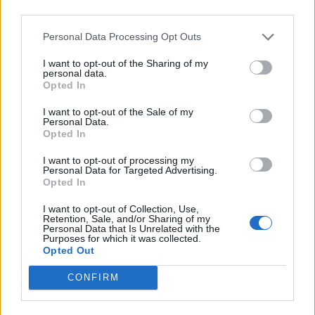
third parties.
Personal Data Processing Opt Outs
22 Dicembre 2021 alle ore 22:57
·
Ti stimo
·
Rispondi
I want to opt-out of the Sharing of my
personal data.
Opted In
AgasiZ
:
Maria, io esco .....
1
I want to opt-out of the Sale of my
22 Dicembre 2021 alle ore 23:12
Personal Data.
·
Ti stimo
·
Rispondi
Opted In
I want to opt-out of processing my
Nogosukinekinoto
:
Personal Data for Targeted Advertising.
1
Opted In
I want to opt-out of Collection, Use,
Retention, Sale, and/or Sharing of my
Personal Data that Is Unrelated with the
Purposes for which it was collected.
Opted Out
22 Dicembre 2021 alle ore 23:18
CONFIRM
·
Ti stimo
·
Rispondi