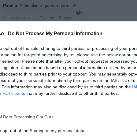
Patella
:
Potiomkin e quando dormite?
2
·
Ti stimo
·
Rispondi
19 Luglio alle ore 07:31
Liuk
:
😭
co -
Do Not Process My Personal Information
·
Ti stimo
·
Rispondi
19 Luglio alle ore 08:35
to opt-out of the sale, sharing to third parties, or processing of your per
formation for targeted advertising by us, please use the below opt-out s
Barbyturiko
:
Non ti ha denunciato perché non l'hai ucciso?
r selection. Please note that after your opt-out request is processed y
Che nullità 😎😎😎
eing interest-based ads based on personal information utilized by us or
1
disclosed to third parties prior to your opt-out. You may separately opt-
·
Ti stimo
·
Rispondi
19 Luglio alle ore 09:12
losure of your personal information by third parties on the IAB’s list of
. This information may also be disclosed by us to third parties on the
IA
pubblicità
Participants
that may further disclose it to other third parties.
l Data Processing Opt Outs
o opt-out of the Sharing of my personal data.