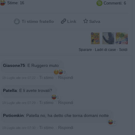
Stime: 16
Commenti: 6



Ti stimo fratello
Link
Salva
Sparare
·
Ladri di case
·
Soldi
Giasone75
:
E Ruggero muto
3
·
Ti stimo
·
Rispondi
19 Luglio alle ore 07:22
Patella
:
E li avete trovati?
1
·
Ti stimo
·
Rispondi
19 Luglio alle ore 07:29
Potiomkin
:
Patella no, ha detto che torna domani notte
2
·
Ti stimo
·
Rispondi
19 Luglio alle ore 07:30