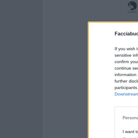
Facciabu
If you wish 
sensitive in
confirm you
continue se
information 
further disc
participants
Downstream 
Persona
I want t