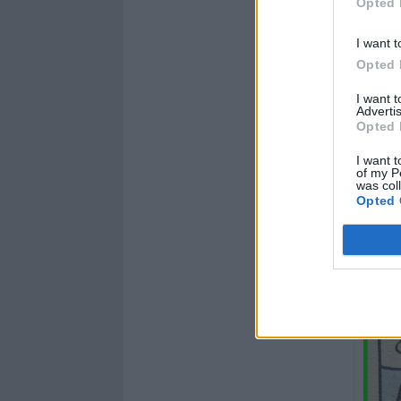
Opted 
I want t
Opted 
I want 
Advertis
Opted 
I want t
of my P
was col
Opted 
Buon p