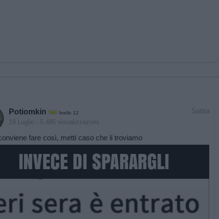
Satira
Potiomkin
livello 12
19 Luglio
- 5.486 visualizzazioni
onviene fare così, metti caso che li troviamo