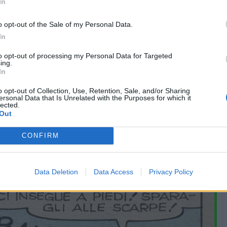
In
o opt-out of the Sale of my Personal Data.
In
to opt-out of processing my Personal Data for Targeted
ing.
In
o opt-out of Collection, Use, Retention, Sale, and/or Sharing
ersonal Data that Is Unrelated with the Purposes for which it
lected.
Vaccata
Gas75
livello 12
Out
21 Gennaio
- 4.584 visualizzazioni
CONFIRM
ranzeriggio.
Data Deletion
Data Access
Privacy Policy