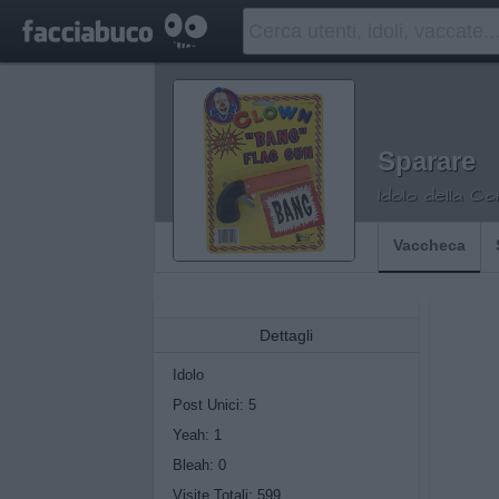
Sparare
Idolo della C
Vaccheca
Dettagli
Idolo
Post Unici: 5
Yeah:
1
Bleah:
0
Visite Totali: 599