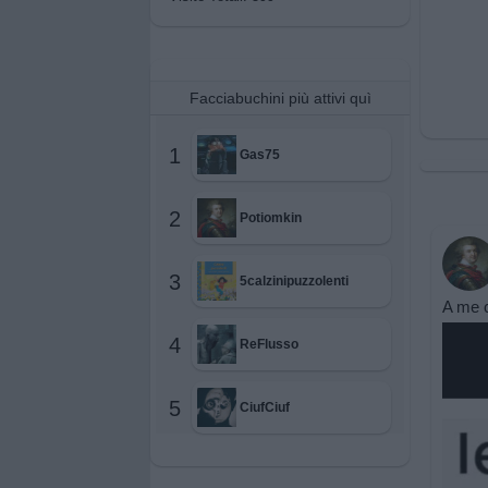
Facciabuchini più attivi quì
1
Gas75
2
Potiomkin
3
5calzinipuzzolenti
A me c
4
ReFlusso
5
CiufCiuf