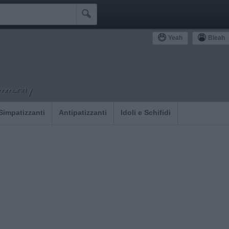

Yeah
Bleah
ommunity
Simpatizzanti
Antipatizzanti
Idoli e Schifidi