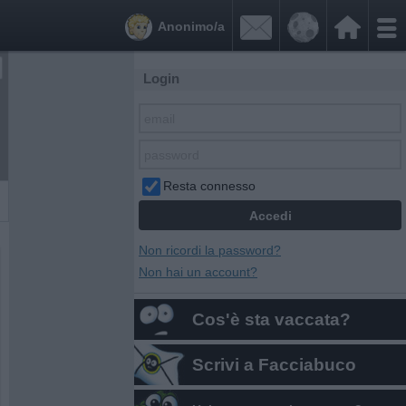


Anonimo/a
Login
Resta connesso
Non ricordi la password?
Non hai un account?
Cos'è sta vaccata?
Scrivi a Facciabuco