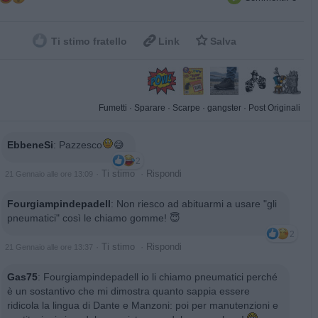


Ti stimo fratello
Link
Salva
Fumetti
·
Sparare
·
Scarpe
·
gangster
·
Post Originali
EbbeneSi
:
Pazzesco
😅
2
·
Ti stimo
·
Rispondi
21 Gennaio alle ore 13:09
Fourgiampindepadell
:
Non riesco ad abituarmi a usare "gli
pneumatici" così le chiamo gomme! 😇
2
·
Ti stimo
·
Rispondi
21 Gennaio alle ore 13:37
Gas75
:
Fourgiampindepadell io li chiamo pneumatici perché
è un sostantivo che mi dimostra quanto sappia essere
ridicola la lingua di Dante e Manzoni: poi per manutenzioni e