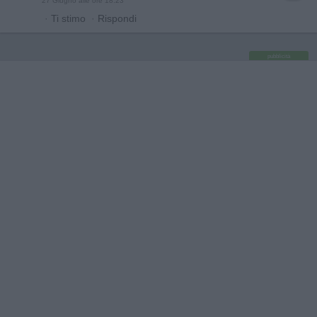
27 Giugno alle ore 18:23
·
Ti stimo
·
Rispondi
pubblicità