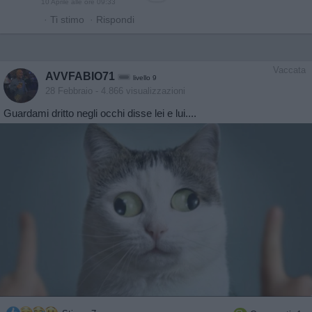
10 Aprile alle ore 09:33
·
Ti stimo
·
Rispondi
Vaccata
AVVFABIO71
livello 9
28 Febbraio
- 4.866 visualizzazioni
Guardami dritto negli occhi disse lei e lui....