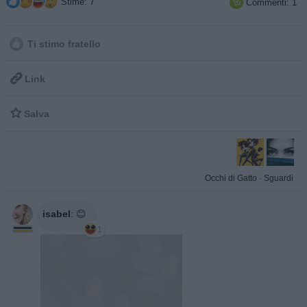
Stime: 7
Commenti: 1

Ti stimo fratello

Link

Salva
Occhi di Gatto
·
Sguardi
isabel
:
😊
1