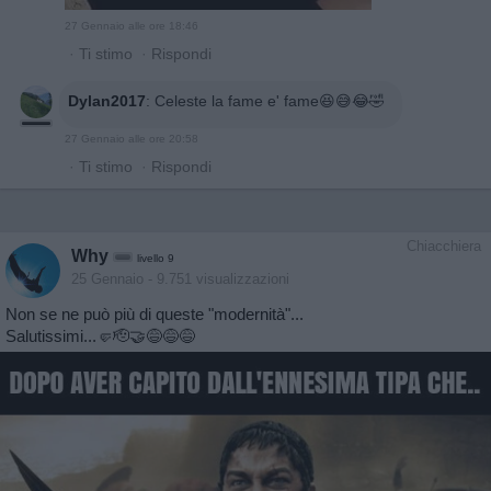
27 Gennaio alle ore 18:46
·
Ti stimo
·
Rispondi
Dylan2017
:
Celeste la fame e' fame😆😅😂🤣
27 Gennaio alle ore 20:58
·
Ti stimo
·
Rispondi
Chiacchiera
Why
livello 9
25 Gennaio
- 9.751 visualizzazioni
Non se ne può più di queste "modernità"...
Salutissimi...🤛🫡🤝😅😅😅