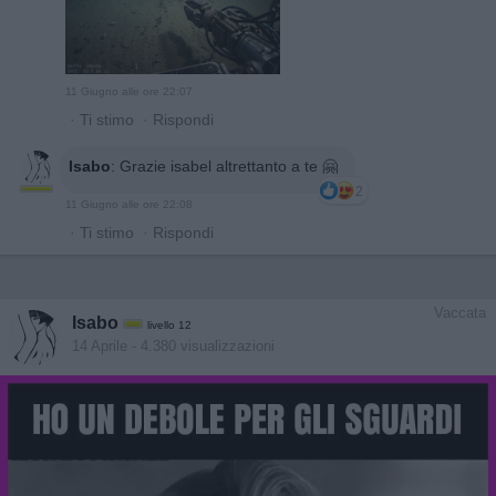
11 Giugno alle ore 22:07
·
Ti stimo
·
Rispondi
Isabo
:
Grazie isabel altrettanto a te 🤗
2
11 Giugno alle ore 22:08
·
Ti stimo
·
Rispondi
Vaccata
Isabo
livello 12
14 Aprile
- 4.380 visualizzazioni