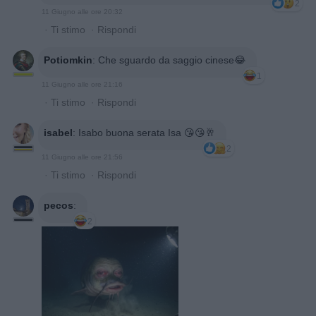
2
11 Giugno alle ore 20:32
·
Ti stimo
·
Rispondi
Potiomkin
:
Che sguardo da saggio cinese😂
1
11 Giugno alle ore 21:16
·
Ti stimo
·
Rispondi
isabel
:
Isabo buona serata Isa 😘😘🥂
2
11 Giugno alle ore 21:56
·
Ti stimo
·
Rispondi
pecos
:
2