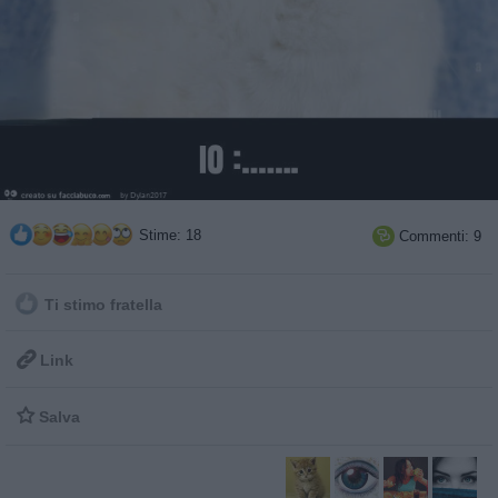
Stime: 18
Commenti: 9

Ti stimo fratella

Link

Salva