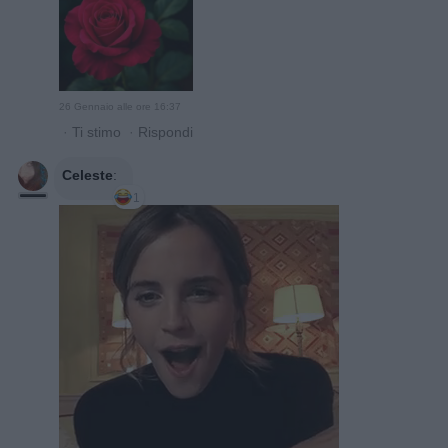
26 Gennaio alle ore 16:37
·
Ti stimo
·
Rispondi
Celeste
:
1