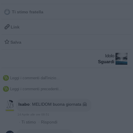
Ti stimo fratella

Link

Salva
Idolo
Sguardi
Leggi i commenti dall'inizio...

Leggi i commenti precedenti...

Isabo
:
MELIDOM buona giornata 🤗
14 Aprile alle ore 08:51
·
Ti stimo
·
Rispondi