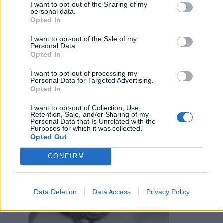
I want to opt-out of the Sharing of my
personal data.
Opted In
Mostrini
·
Sguardi
·
Facciabuco
·
Facciabuco FanClub
I want to opt-out of the Sale of my
Personal Data.
Opted In
Leggi i commenti precedenti...

I want to opt-out of processing my
Personal Data for Targeted Advertising.
isabel
:
😘😘😁
Opted In
1
10 Aprile alle ore 07:45
I want to opt-out of Collection, Use,
·
Ti stimo
·
Rispondi
Retention, Sale, and/or Sharing of my
Personal Data that Is Unrelated with the
Purposes for which it was collected.
Dylan2017
:
😆😅😂cucu'
Opted Out
2
CONFIRM
Data Deletion
Data Access
Privacy Policy