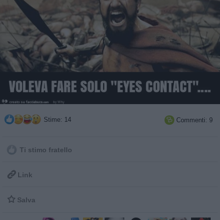
Stime: 14
Commenti: 9

Ti stimo fratello

Link

Salva