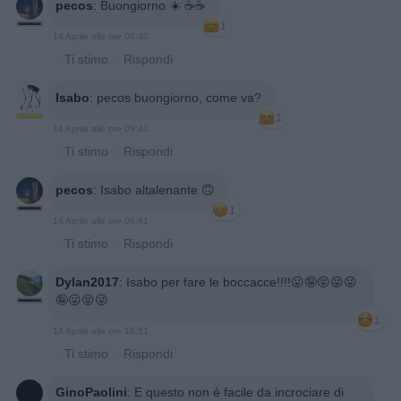
pecos
:
Buongiorno ☀️ ☕️☕️
1
14 Aprile alle ore 09:40
·
Ti stimo
·
Rispondi
Isabo
:
pecos buongiorno, come va?
1
14 Aprile alle ore 09:40
·
Ti stimo
·
Rispondi
pecos
:
Isabo altalenante 🙃
1
14 Aprile alle ore 09:41
·
Ti stimo
·
Rispondi
Dylan2017
:
Isabo per fare le boccacce!!!!😛🤪😝😝😜
🤪😛😝😜
1
14 Aprile alle ore 10:51
·
Ti stimo
·
Rispondi
GinoPaolini
:
E questo non è facile da incrociare di