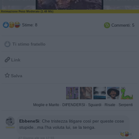
Animazione Peso Moderato (1.48 Mb)
Stime: 8
Commenti: 5

Ti stimo fratello

Link

Salva
Moglie e Marito
·
DIFENDERSI
·
Sguardi
·
Risate
·
Serpenti
EbbeneSi
:
Che tristezza litigare così per queste cose
stupide...ma l'ha voluta lui, se la tenga.
4
27 Giugno alle ore 17:55