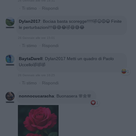
26 Gennaio alle ore 14:31
·
Ti stimo
·
Rispondi
Dylan2017
:
Bociaa basta scoregge!!!!!🤣😆😅😂 Finite
le perturbazioni!!!😆😅😂🤣😆😅😂
26 Gennaio alle ore 15:01
·
Ti stimo
·
Rispondi
BaytaDarell
:
Dylan2017 Metti un quadro di Paolo
Uccello🤣🤣🤣
1
26 Gennaio alle ore 16:25
·
Ti stimo
·
Rispondi
nonnocucaracha
:
Buonasera 🌸🌼🌸
1