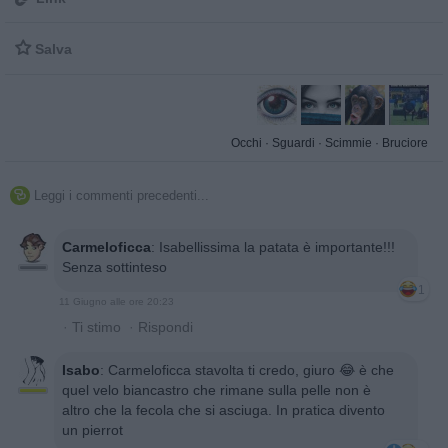

Salva
Occhi
·
Sguardi
·
Scimmie
·
Bruciore
Leggi i commenti precedenti...

Carmeloficca
:
Isabellissima la patata è importante!!!
Senza sottinteso
1
11 Giugno alle ore 20:23
·
Ti stimo
·
Rispondi
Isabo
:
Carmeloficca stavolta ti credo, giuro 😂 è che
quel velo biancastro che rimane sulla pelle non è
altro che la fecola che si asciuga. In pratica divento
un pierrot