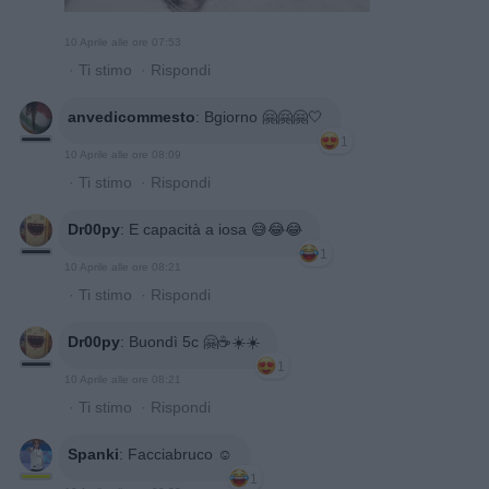
10 Aprile alle ore 07:53
·
Ti stimo
·
Rispondi
anvedicommesto
:
Bgiorno 🤗🤗🤗🤍
1
10 Aprile alle ore 08:09
·
Ti stimo
·
Rispondi
Dr00py
:
E capacità a iosa 😅😂😂
1
10 Aprile alle ore 08:21
·
Ti stimo
·
Rispondi
Dr00py
:
Buondì 5c 🤗☕☀️☀️
1
10 Aprile alle ore 08:21
·
Ti stimo
·
Rispondi
Spanki
:
Facciabruco ☺️
1