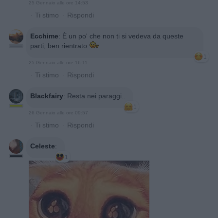
25 Gennaio alle ore 14:53
·
Ti stimo
·
Rispondi
Ecchime
:
È un po' che non ti si vedeva da queste
parti, ben rientrato
1
25 Gennaio alle ore 16:11
·
Ti stimo
·
Rispondi
Blackfairy
:
Resta nei paraggi..
1
26 Gennaio alle ore 09:57
·
Ti stimo
·
Rispondi
Celeste
:
1