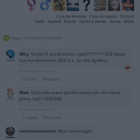
Cose da femmine
·
Cose da maschi
·
Occhi di
Gatto
·
Sguardi
·
Perchè
·
Giochi di parole
·
Donne
·
Moda
Leggi i commenti precedenti...

Why
:
Grulla75 quindi chiami i gatti???!!!?? 🤭🤭 bene
ma non benissimo..🤣🤣 p.s. so che significa..
1
25 Gennaio alle ore 10:51
·
Ti stimo
·
Rispondi
Blek
:
Una volta erano giochini scemi per chi rideva
prima..boh? 🤣🤣😅😅
25 Gennaio alle ore 11:07
·
Ti stimo
·
Rispondi
nonnocucaracha
:
Buon pomeriggio