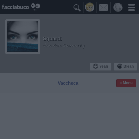

Sguardi
Idolo della Community
Yeah
Bleah
Vaccheca
≡ Menu