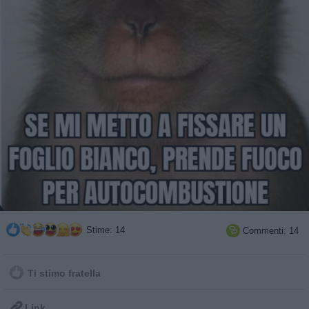
Stime: 14
Commenti: 14

Ti stimo fratella

Link