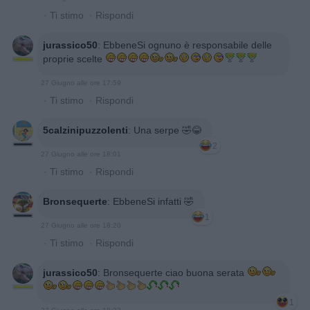
·
Ti stimo
·
Rispondi
jurassico50
:
EbbeneSi ognuno è responsabile delle
proprie scelte
27 Giugno alle ore 17:59
·
Ti stimo
·
Rispondi
5calzinipuzzolenti
:
Una serpe 🤣😂
2
27 Giugno alle ore 18:01
·
Ti stimo
·
Rispondi
Bronsequerte
:
EbbeneSi infatti 🤣
1
27 Giugno alle ore 18:20
·
Ti stimo
·
Rispondi
jurassico50
:
Bronsequerte ciao buona serata
1