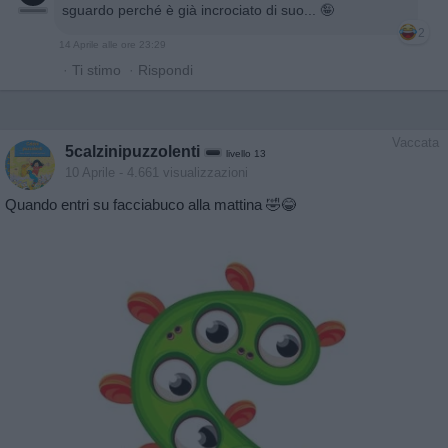
sguardo perché è già incrociato di suo... 🤪
2
14 Aprile alle ore 23:29
·
Ti stimo
·
Rispondi
Vaccata
5calzinipuzzolenti
livello 13
10 Aprile
- 4.661 visualizzazioni
Quando entri su facciabuco alla mattina 🤣😂