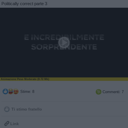
Politically correct parte 3
Animazione Peso Moderato (0.72 Mb)
Stime: 8
Commenti: 7

Ti stimo fratello

Link