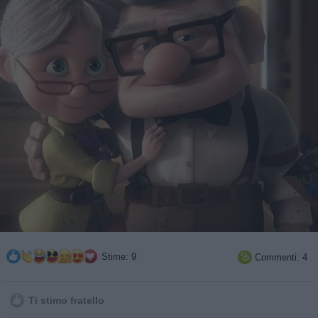
Stime: 9
Commenti: 4

Ti stimo fratello