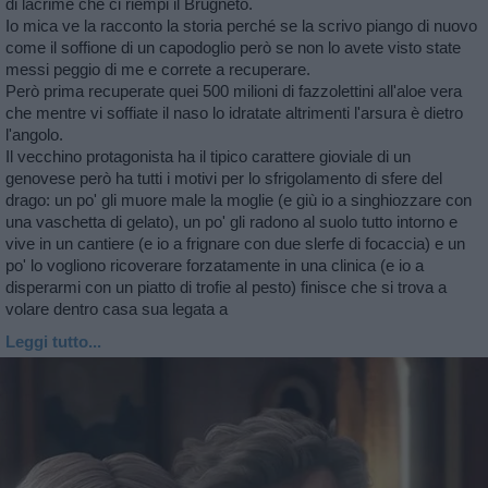
di lacrime che ci riempi il Brugneto.
Io mica ve la racconto la storia perché se la scrivo piango di nuovo
come il soffione di un capodoglio però se non lo avete visto state
messi peggio di me e correte a recuperare.
Però prima recuperate quei 500 milioni di fazzolettini all'aloe vera
che mentre vi soffiate il naso lo idratate altrimenti l'arsura è dietro
l'angolo.
Il vecchino protagonista ha il tipico carattere gioviale di un
genovese però ha tutti i motivi per lo sfrigolamento di sfere del
drago: un po' gli muore male la moglie (e giù io a singhiozzare con
una vaschetta di gelato), un po' gli radono al suolo tutto intorno e
vive in un cantiere (e io a frignare con due slerfe di focaccia) e un
po' lo vogliono ricoverare forzatamente in una clinica (e io a
disperarmi con un piatto di trofie al pesto) finisce che si trova a
volare dentro casa sua legata a
Leggi tutto...