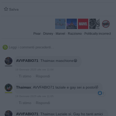

Salva
Pixar
·
Disney
·
Marvel
·
Razzismo
·
Politically incorrect
Leggi i commenti precedenti...

AVVFABIO71
:
Thaimax maschione😁
19 Gennaio 2025 alle ore 11:04
·
Ti stimo
·
Rispondi
Thaimax
:
AVVFABIO71 laziale e gay sei a posto🤣
2
19 Gennaio 2025 alle ore 11:05
·
Ti stimo
·
Rispondi
AVVFABIO71
:
Thaimax Laziale sì. Gay ho tanti amici