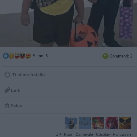
Stime: 6
Commenti: 2

Ti stimo fratello

Link

Salva
UP
·
Pixar
·
Carnevale
·
Cosplay
·
Halloween