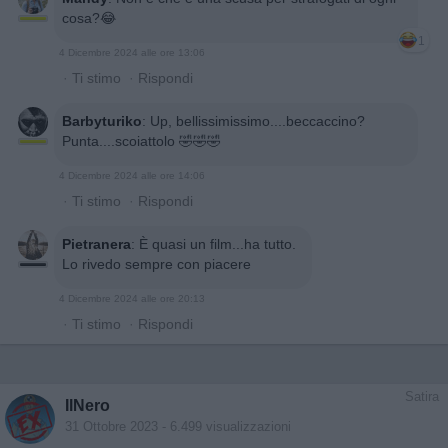
cosa?😂
1
4 Dicembre 2024 alle ore 13:06
·
Ti stimo
·
Rispondi
Barbyturiko
:
Up, bellissimissimo....beccaccino?
Punta....scoiattolo 🤣🤣🤣
4 Dicembre 2024 alle ore 14:06
·
Ti stimo
·
Rispondi
Pietranera
:
È quasi un film...ha tutto.
Lo rivedo sempre con piacere
4 Dicembre 2024 alle ore 20:13
·
Ti stimo
·
Rispondi
Satira
IlNero
31 Ottobre 2023
- 6.499 visualizzazioni