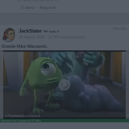
13 Ottobre 2023 alle ore 22:51
·
Ti stimo
·
Rispondi
Vaccata
JackSlater
livello 9
26 Agosto 2022
- 12.563 visualizzazioni
Grande Mike Wazowski.
Animazione Leggera (0.27 Mb)