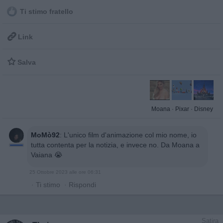
Ti stimo fratello

Link

Salva
Moana
·
Pixar
·
Disney
MoMò92
:
L'unico film d'animazione col mio nome, io
tutta contenta per la notizia, e invece no. Da Moana a
Vaiana 😭
25 Ottobre 2023 alle ore 06:31
·
Ti stimo
·
Rispondi
Satira