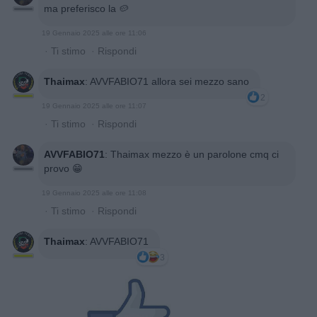
ma preferisco la 🥔
19 Gennaio 2025 alle ore 11:06
·
Ti stimo
·
Rispondi
Thaimax
:
AVVFABIO71 allora sei mezzo sano
2
19 Gennaio 2025 alle ore 11:07
·
Ti stimo
·
Rispondi
AVVFABIO71
:
Thaimax mezzo è un parolone cmq ci
provo 😁
19 Gennaio 2025 alle ore 11:08
·
Ti stimo
·
Rispondi
Thaimax
:
AVVFABIO71
3