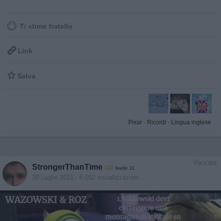
Ti stimo fratello

Link

Salva
Pixar
·
Ricordi
·
Lingua inglese
Vaccata
StrongerThanTime
livello 11
30 Luglio 2021
- 6.082 visualizzazioni