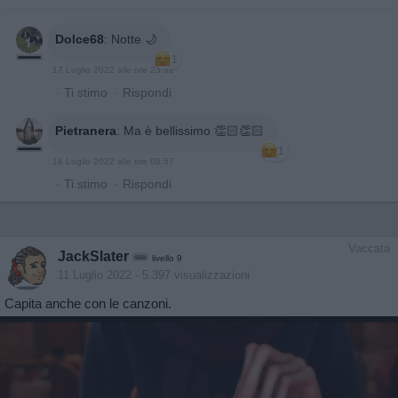
Dolce68
:
Notte 🌙
1
17 Luglio 2022 alle ore 23:32
·
Ti stimo
·
Rispondi
Pietranera
:
Ma è bellissimo 👏🏻👏🏻
1
18 Luglio 2022 alle ore 08:57
·
Ti stimo
·
Rispondi
Vaccata
JackSlater
livello 9
11 Luglio 2022
- 5.397 visualizzazioni
Capita anche con le canzoni.