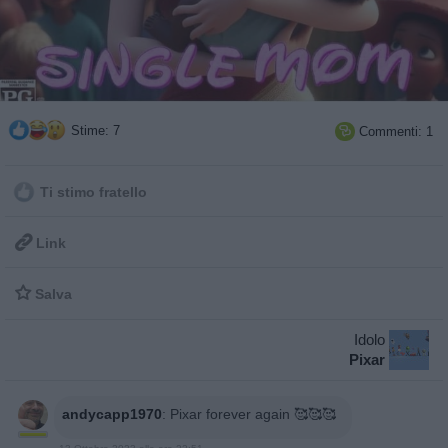
Stime: 7
Commenti: 1

Ti stimo fratello

Link

Salva
Idolo
Pixar
andycapp1970
:
Pixar forever again 🥰🥰🥰