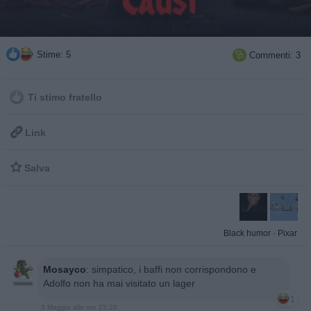
Stime: 5
Commenti: 3

Ti stimo fratello

Link

Salva
Black humor
·
Pixar
Mosayco
:
simpatico, i baffi non corrispondono e
Adolfo non ha mai visitato un lager
1
3 Maggio alle ore 23:20