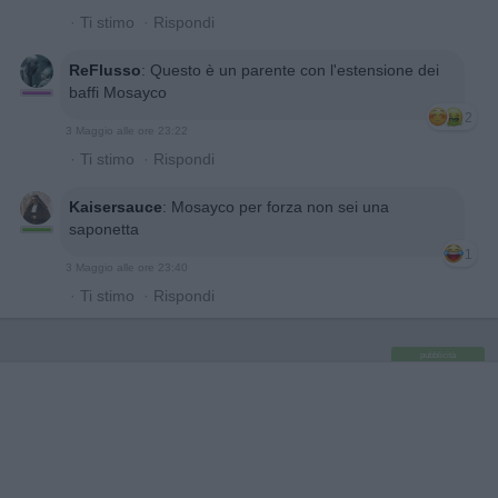
·
Ti stimo
·
Rispondi
ReFlusso
:
Questo è un parente con l'estensione dei
baffi Mosayco
2
3 Maggio alle ore 23:22
·
Ti stimo
·
Rispondi
Kaisersauce
:
Mosayco per forza non sei una
saponetta
1
3 Maggio alle ore 23:40
·
Ti stimo
·
Rispondi
pubblicità