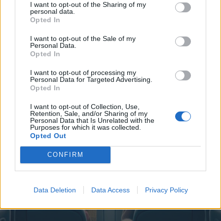
I want to opt-out of the Sharing of my
Disney
·
Pixar
personal data.
Opted In
I want to opt-out of the Sale of my
Personal Data.
Satira
Thaimax
Opted In
livello 12
25 Ottobre 2023
- 6.899 visualizzazioni
I want to opt-out of processing my
Personal Data for Targeted Advertising.
Opted In
I want to opt-out of Collection, Use,
Retention, Sale, and/or Sharing of my
Personal Data that Is Unrelated with the
Purposes for which it was collected.
Opted Out
CONFIRM
Data Deletion
Data Access
Privacy Policy