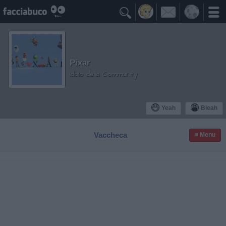

Pixar
Idolo della Community
Yeah
Bleah
Vaccheca
≡ Menu