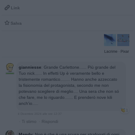

Link

Salva
Lacrime
·
Pixar
gianniesse
:
Grande Carlettone...... Più grande del
Tuo nick...... In effetti Up è veramente bello e
tristemente romantico........ Hanno anche azzeccato
la fisionomia del protagonista, secondo me non
potevano scegliere di meglio.... Una sera che non só
che fare, me lo riguardo....... E prenderò nove kili
anch'io.....
1
4 Dicembre 2024 alle ore 12:37
·
Ti stimo
·
Rispondi
Mandy
:
Non è che è una scusa per strafogati di ogni