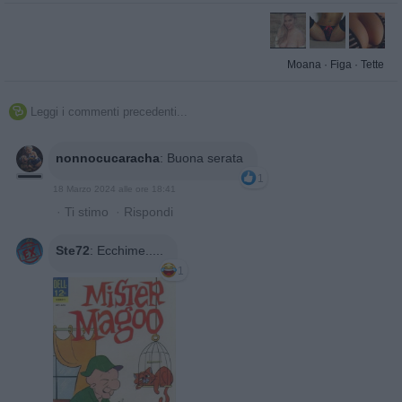
Moana
·
Figa
·
Tette
Leggi i commenti precedenti...

nonnocucaracha
:
Buona serata
1
18 Marzo 2024 alle ore 18:41
·
Ti stimo
·
Rispondi
Ste72
:
Ecchime.....
1