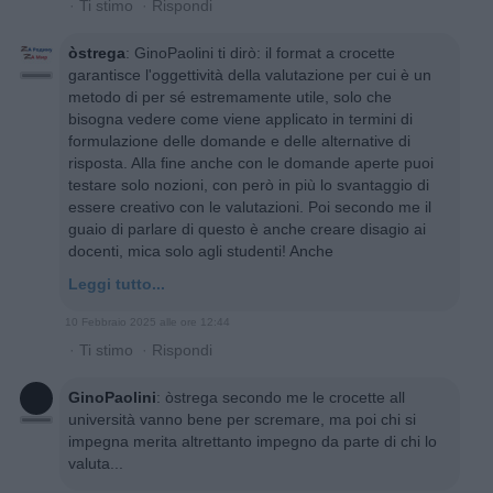
·
Ti stimo
·
Rispondi
òstrega
:
GinoPaolini ti dirò: il format a crocette
garantisce l'oggettività della valutazione per cui è un
metodo di per sé estremamente utile, solo che
bisogna vedere come viene applicato in termini di
formulazione delle domande e delle alternative di
risposta. Alla fine anche con le domande aperte puoi
testare solo nozioni, con però in più lo svantaggio di
essere creativo con le valutazioni. Poi secondo me il
guaio di parlare di questo è anche creare disagio ai
docenti, mica solo agli studenti! Anche
Leggi tutto...
10 Febbraio 2025 alle ore 12:44
·
Ti stimo
·
Rispondi
GinoPaolini
:
òstrega secondo me le crocette all
università vanno bene per scremare, ma poi chi si
impegna merita altrettanto impegno da parte di chi lo
valuta...