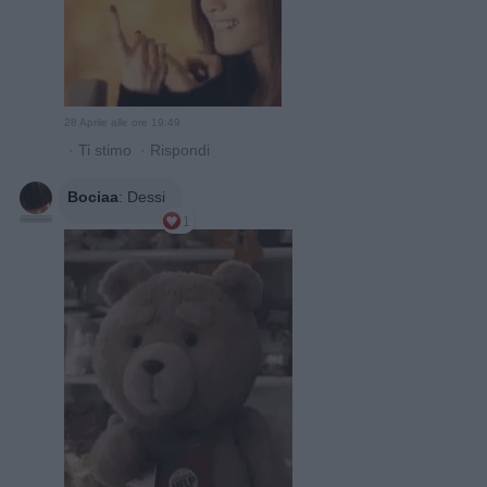
28 Aprile alle ore 19:49
·
Ti stimo
·
Rispondi
Bociaa
:
Dessi
1