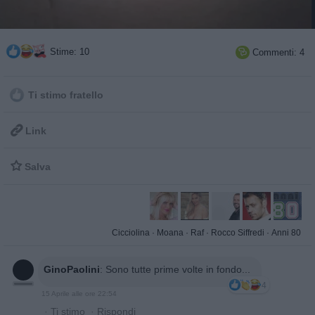
Stime: 10
Commenti: 4

Ti stimo fratello

Link

Salva
Cicciolina
·
Moana
·
Raf
·
Rocco Siffredi
·
Anni 80
GinoPaolini
:
Sono tutte prime volte in fondo...
4
15 Aprile alle ore 22:54
·
Ti stimo
·
Rispondi