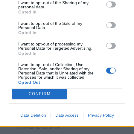
òstrega
:
GinoPaolini hai ragione. te lo spiego con un
I want to opt-out of the Sharing of my
personal data.
meme.
Opted In
I want to opt-out of the Sale of my
Personal Data.
Opted In
I want to opt-out of processing my
Personal Data for Targeted Advertising.
Opted In
I want to opt-out of Collection, Use,
Retention, Sale, and/or Sharing of my
Personal Data that Is Unrelated with the
Purposes for which it was collected.
10 Febbraio 2025 alle ore 11:04
Opted Out
·
Ti stimo
·
Rispondi
CONFIRM
GinoPaolini
:
òstrega quanto è vero.... A partire dall
'università dove oggi l' unica cosa che devi sapere
fare è mettere crocette. Guai a creare disagio a
Data Deletion
Data Access
Privacy Policy
qualcuno oggi...
10 Febbraio 2025 alle ore 12:02