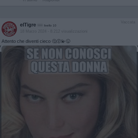
Vaccata
elTigre
livello 10
18 Marzo 2024
- 8.212 visualizzazioni
Attento che diventi cieco 🤔😵‍💫😜