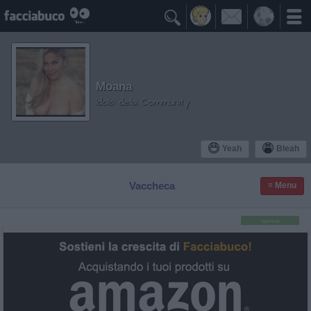

Moana
Idolo della Community
Yeah
Bleah
Vaccheca
≡ Menu
sponsor