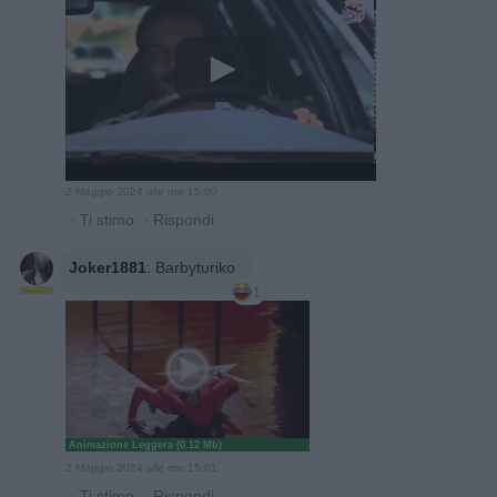
2 Maggio 2024 alle ore 15:00
·
Ti stimo
·
Rispondi
Joker1881
:
Barbyturiko
1
Animazione Leggera (0.12 Mb)
2 Maggio 2024 alle ore 15:01
·
Ti stimo
·
Rispondi