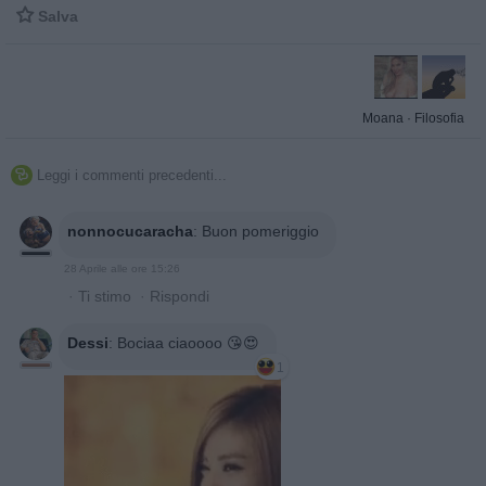

Salva
Moana
·
Filosofia
Leggi i commenti precedenti...

nonnocucaracha
:
Buon pomeriggio
28 Aprile alle ore 15:26
·
Ti stimo
·
Rispondi
Dessi
:
Bociaa ciaoooo 😘😍
1