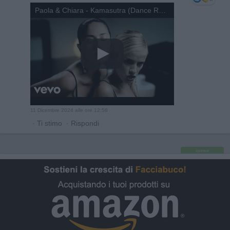
Paola & Chiara - Kamasutra (Dance Rebel Remix - Official Video)
11 Dicembre 2024 alle ore 12:58
·
Ti stimo
·
Rispondi
sponsor