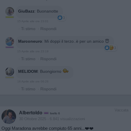
GiuBazz
:
Buonanotte
3
15 Aprile alle ore 23:01
·
Ti stimo
·
Rispondi
Marconeuro
:
Mi doppi il terzo..è per un amico 😇
3
15 Aprile alle ore 23:19
·
Ti stimo
·
Rispondi
MELIDOM
:
Buongiorno
16 Aprile alle ore 06:26
·
Ti stimo
·
Rispondi
Vaccata
Albertoldo
livello 6
30 Ottobre 2025
- 6.841 visualizzazioni
Oggi Maradona avrebbe compiuto 65 anni...❤️❤️