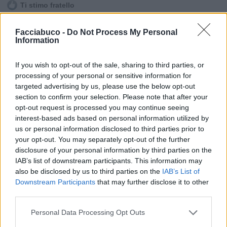
Ti stimo fratello

Link
Facciabuco -
Do Not Process My Personal
Information

Salva
If you wish to opt-out of the sale, sharing to third parties, or
processing of your personal or sensitive information for
targeted advertising by us, please use the below opt-out
section to confirm your selection. Please note that after your
Cicciolina
·
Moana
·
Biliardo
·
Doppi Sensi
·
Figa
·
Post Originali
opt-out request is processed you may continue seeing
interest-based ads based on personal information utilized by
us or personal information disclosed to third parties prior to
Leggi i commenti precedenti...

your opt-out. You may separately opt-out of the further
disclosure of your personal information by third parties on the
GinoPaolini
:
Oramai anche in Italia sono sempre di
IAB’s list of downstream participants. This information may
più quelli a buca larga. Gli altri stanno scomparendo.
also be disclosed by us to third parties on the
IAB’s List of
Cambio di mentalità? 🤨
Downstream Participants
that may further disclose it to other
third parties.
10 Febbraio 2025 alle ore 07:43
·
Ti stimo
·
Rispondi
Personal Data Processing Opt Outs