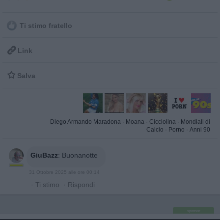
Ti stimo fratello

Link

Salva
Diego Armando Maradona
·
Moana
·
Cicciolina
·
Mondiali di
Calcio
·
Porno
·
Anni 90
GiuBazz
:
Buonanotte
31 Ottobre 2025 alle ore 00:14
·
Ti stimo
·
Rispondi
sponsor