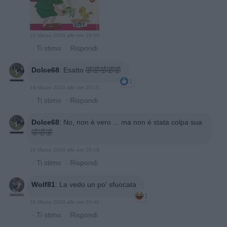
18 Marzo 2024 alle ore 19:00
·
Ti stimo
·
Rispondi
Dolce68
:
Esatto 🤣🤣🤣🤣🤣
1
18 Marzo 2024 alle ore 20:15
·
Ti stimo
·
Rispondi
Dolce68
:
No, non è vero ... ma non è stata colpa sua
🤣🤣🤣
18 Marzo 2024 alle ore 20:16
·
Ti stimo
·
Rispondi
Wolf81
:
La vedo un po' sfuocata
1
18 Marzo 2024 alle ore 20:42
·
Ti stimo
·
Rispondi