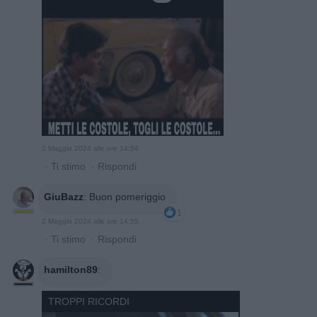
2 Maggio 2024 alle ore 14:54
·
Ti stimo
·
Rispondi
GiuBazz
:
Buon pomeriggio
1
2 Maggio 2024 alle ore 14:55
·
Ti stimo
·
Rispondi
hamilton89
:
TROPPI RICORDI