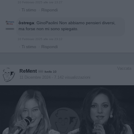
10 Febbraio 2025 alle ore 13:27
·
Ti stimo
·
Rispondi
òstrega
:
GinoPaolini Non abbiamo pensieri diversi,
ma forse non mi sono spiegato.
10 Febbraio 2025 alle ore 23:12
·
Ti stimo
·
Rispondi
Vaccata
ReMent
livello 10
11 Dicembre 2024
- 7.142 visualizzazioni