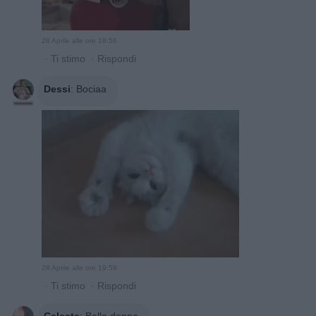
28 Aprile alle ore 19:56
·
Ti stimo
·
Rispondi
Dessi
:
Bociaa
28 Aprile alle ore 19:59
·
Ti stimo
·
Rispondi
Celeste
:
Bella donna