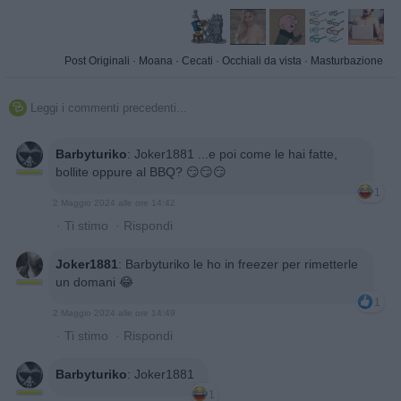
Post Originali
·
Moana
·
Cecati
·
Occhiali da vista
·
Masturbazione
Leggi i commenti precedenti...

Barbyturiko
:
Joker1881 ...e poi come le hai fatte,
bollite oppure al BBQ? 😏😏😏
1
2 Maggio 2024 alle ore 14:42
·
Ti stimo
·
Rispondi
Joker1881
:
Barbyturiko le ho in freezer per rimetterle
un domani 😂
1
2 Maggio 2024 alle ore 14:49
·
Ti stimo
·
Rispondi
Barbyturiko
:
Joker1881
1