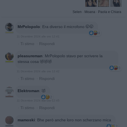
Selen
·
Moana
·
Paola e Chiara
MrPolopolo
:
Era diverso il microfono 🤭🤭
4
11 Dicembre 2024 alle ore 12:41
·
Ti stimo
·
Rispondi
pleasureman
:
MrPolopolo stavo per scrivere la
stessa cosa 🤣🤣🤣
3
11 Dicembre 2024 alle ore 12:42
·
Ti stimo
·
Rispondi
Elektroman
:
🤣
2
11 Dicembre 2024 alle ore 12:45
·
Ti stimo
·
Rispondi
mamoski
:
Bhe però anche loro non scherzano mica
2