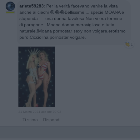
ariete59283
:
Per la verità facevano venire la vista
anche ai ciechi 😜😂😂Bellissime.....specie MOANA e
stupenda .....una donna favolosa Non vi era termine
di paragone.! Moana donna meravigliosa e tutta
naturale.!Moana pornostar sexy non volgare,erotismo
puro,Cicciolina pornostar volgare.
1
21 Marzo 2024 alle ore 09:02
·
Ti stimo
·
Rispondi