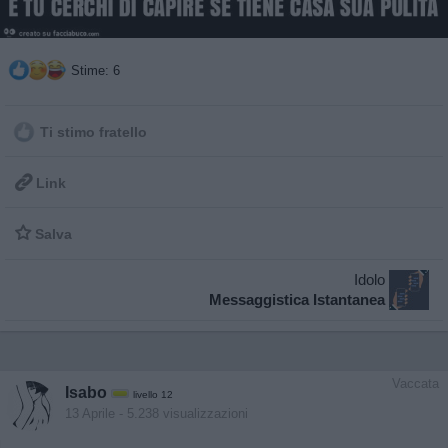
Stime: 6
Ti stimo fratello

Link

Salva
Idolo
Messaggistica Istantanea
Vaccata
Isabo
livello 12
13 Aprile
- 5.238 visualizzazioni