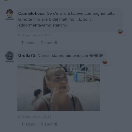
Carmeloficca
:
Se c'ero io ti facevo compagnia tutta
la notte fino alle 6 del mattimo... E poi ci
addormentavamo stanchiiiii
1
11 Giugno alle ore 13:35
·
Ti stimo
·
Rispondi
Grulla75
:
Nun ce stanno piu pinocchi 😂😂😂
1
11 Giugno alle ore 22:18
·
Ti stimo
·
Rispondi