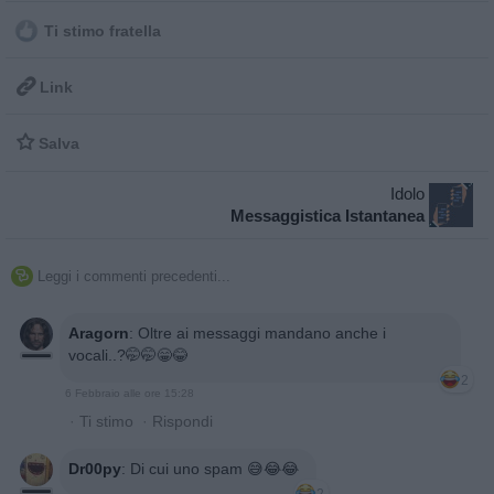
Ti stimo fratella

Link

Salva
Idolo
Messaggistica Istantanea
Leggi i commenti precedenti...

Aragorn
:
Oltre ai messaggi mandano anche i
vocali..?🤭🤭😁😂
2
6 Febbraio alle ore 15:28
·
Ti stimo
·
Rispondi
Dr00py
:
Di cui uno spam 😅😂😂
2