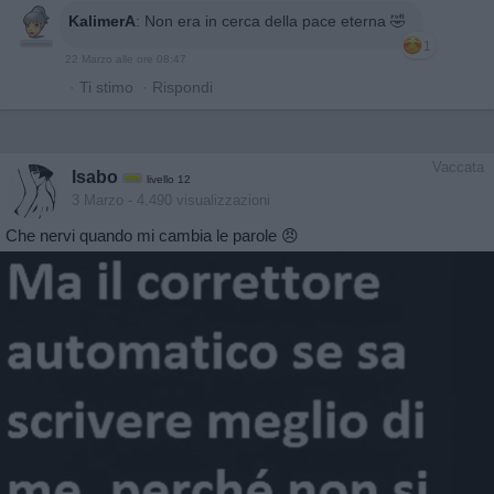
KalimerA
:
Non era in cerca della pace eterna 🤣
1
22 Marzo alle ore 08:47
·
Ti stimo
·
Rispondi
Vaccata
Isabo
livello 12
3 Marzo
- 4.490 visualizzazioni
Che nervi quando mi cambia le parole 😠