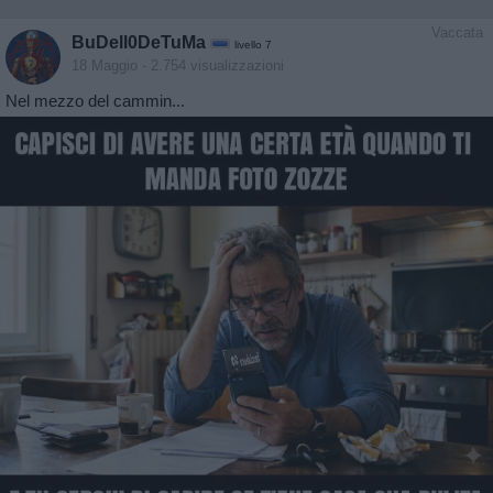
Vaccata
BuDell0DeTuMa
livello 7
18 Maggio
- 2.754 visualizzazioni
Nel mezzo del cammin...