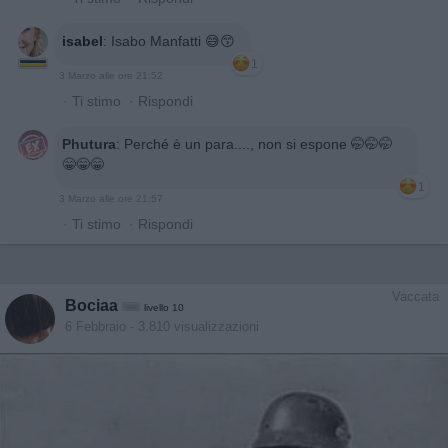
isabel
:
Isabo Manfatti 😅😙
1
3 Marzo alle ore 21:52
·
Ti stimo
·
Rispondi
Phutura
:
Perché è un para...., non si espone 🤭🤭🤭
😁😁😁
1
3 Marzo alle ore 21:57
·
Ti stimo
·
Rispondi
Vaccata
Bociaa
livello 10
6 Febbraio
- 3.810 visualizzazioni