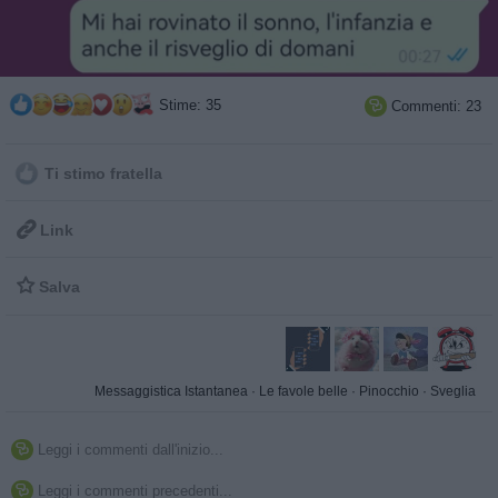
Stime: 35
Commenti: 23

Ti stimo fratella

Link

Salva
Messaggistica Istantanea
·
Le favole belle
·
Pinocchio
·
Sveglia
Leggi i commenti dall'inizio...

Leggi i commenti precedenti...
