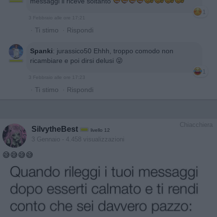
messaggi li riceve soltanto
1
3 Febbraio alle ore 17:21
·
Ti stimo
·
Rispondi
Spanki
:
jurassico50 Ehhh, troppo comodo non
ricambiare e poi dirsi delusi 😜
1
3 Febbraio alle ore 17:23
·
Ti stimo
·
Rispondi
Chiacchiera
SilvytheBest
livello 12
3 Gennaio
- 4.458 visualizzazioni
😅😅😅😅