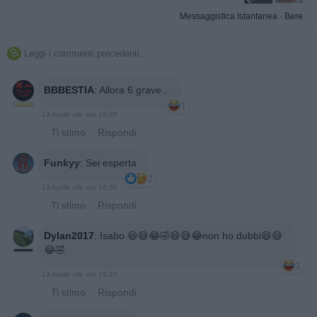
Messaggistica Istantanea
·
Bere
Leggi i commenti precedenti...

BBBESTIA
:
Allora 6 grave...
1
13 Aprile alle ore 16:09
·
Ti stimo
·
Rispondi
Funkyy
:
Sei esperta
2
13 Aprile alle ore 18:56
·
Ti stimo
·
Rispondi
Dylan2017
:
Isabo 😆😅😂🤣😆😅😂non ho dubbi😆😅
😂🤣
1
13 Aprile alle ore 19:23
·
Ti stimo
·
Rispondi