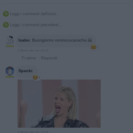
Leggi i commenti dall'inizio...

Leggi i commenti precedenti...

Isabo
:
Buongiorno nonnocucaracha 🤗
1
3 Marzo alle ore 10:33
·
Ti stimo
·
Rispondi
Spanki
:
1
3 Marzo alle ore 13:34