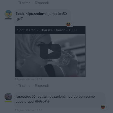
·
Ti stimo
·
Rispondi
5calzinipuzzolenti
:
jurassico50
-gzT
1
Spot Martini - Charlize Theron - 1993
1 Agosto alle ore 19:19
·
Ti stimo
·
Rispondi
jurassico50
:
5calzinipuzzolenti ricordo benissimo
questo spot 🤣🤣😘😘
1
1 Agosto alle ore 19:55