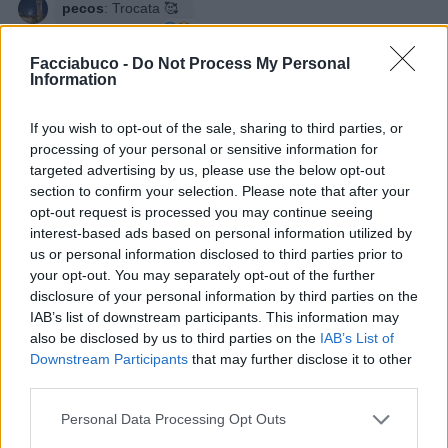
pecos
:
Trocata 🥰
2
13 Aprile alle ore 20:25
Facciabuco -
Do Not Process My Personal
·
Ti stimo
·
Rispondi
Information
CapitanFracassa
:
buongiorno ☕️☕️👋👋 Isabo 😍💋
If you wish to opt-out of the sale, sharing to third parties, or
1
14 Aprile alle ore 06:25
processing of your personal or sensitive information for
targeted advertising by us, please use the below opt-out
·
Ti stimo
·
Rispondi
section to confirm your selection. Please note that after your
opt-out request is processed you may continue seeing
Isabo
:
Buongiorno CapitanFracassa ☕️ 🍪 🤗
interest-based ads based on personal information utilized by
1
14 Aprile alle ore 06:27
us or personal information disclosed to third parties prior to
·
Ti stimo
·
Rispondi
your opt-out. You may separately opt-out of the further
disclosure of your personal information by third parties on the
IAB’s list of downstream participants. This information may
also be disclosed by us to third parties on the
IAB’s List of
Bestiaccia
BuDell0DeTuMa
Downstream Participants
that may further disclose it to other
livello 7
22 Marzo
- 4.241 visualizzazioni
third parties.
Che persona suscettibile e permalosa!!! Bah!
Personal Data Processing Opt Outs