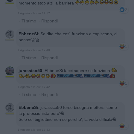
momento stop alzi la barriera
2
1 Agosto alle ore 17:17
·
Ti stimo
·
Rispondi
EbbeneSi
:
Se dite che così funziona e capiscono, ci
penso🤔🤔
1
1 Agosto alle ore 17:40
·
Ti stimo
·
Rispondi
jurassico50
:
EbbeneSi facci sapere se funziona
1
1 Agosto alle ore 17:42
·
Ti stimo
·
Rispondi
EbbeneSi
:
jurassico50 forse bisogna mettersi come
la professionista pero'😅
Solo col bigliettino non so perche', la vedo difficile😅
1
1 Agosto alle ore 17:43