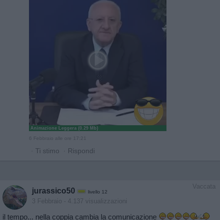
Animazione Leggera (0.29 Mb)
6 Febbraio alle ore 17:21
·
Ti stimo
·
Rispondi
Vaccata
jurassico50
livello 12
3 Febbraio
- 4.137 visualizzazioni
il tempo... nella coppia cambia la comunicazione