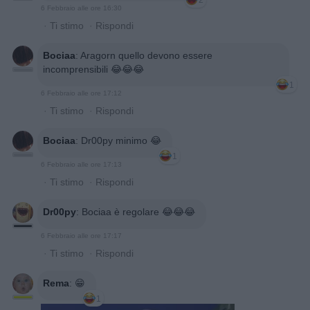
6 Febbraio alle ore 16:30
·
Ti stimo
·
Rispondi
Bociaa
:
Aragorn quello devono essere
incomprensibili 😂😂😂
1
6 Febbraio alle ore 17:12
·
Ti stimo
·
Rispondi
Bociaa
:
Dr00py minimo 😂
1
6 Febbraio alle ore 17:13
·
Ti stimo
·
Rispondi
Dr00py
:
Bociaa è regolare 😂😂😂
6 Febbraio alle ore 17:17
·
Ti stimo
·
Rispondi
Rema
:
😁
1