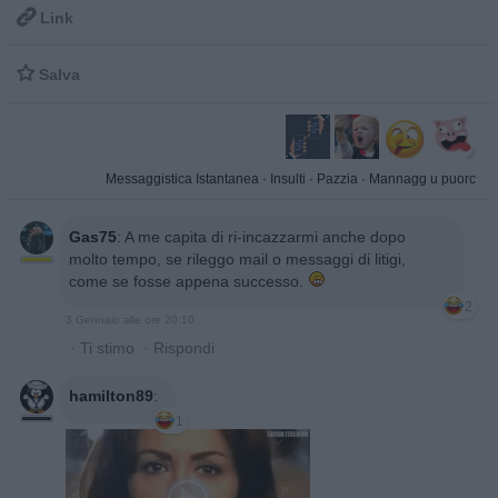

Link

Salva
Messaggistica Istantanea
·
Insulti
·
Pazzia
·
Mannagg u puorc
Gas75
:
A me capita di ri-incazzarmi anche dopo
molto tempo, se rileggo mail o messaggi di litigi,
come se fosse appena successo.
2
3 Gennaio alle ore 20:10
·
Ti stimo
·
Rispondi
hamilton89
:
1