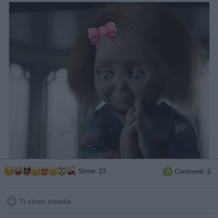
Stime: 23
Commenti: 6

Ti stimo fratella