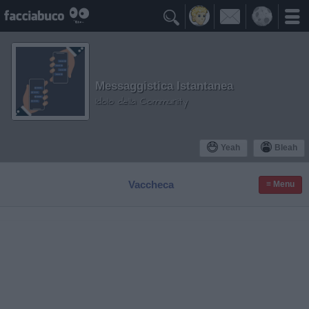

Messaggistica Istantanea
Idolo della Community
Yeah
Bleah
Vaccheca
≡ Menu