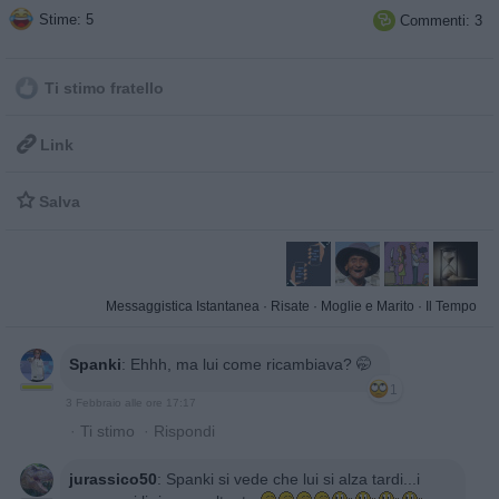
Stime: 5
Commenti: 3

Ti stimo fratello

Link

Salva
Messaggistica Istantanea
·
Risate
·
Moglie e Marito
·
Il Tempo
Spanki
:
Ehhh, ma lui come ricambiava? 🤭
1
3 Febbraio alle ore 17:17
·
Ti stimo
·
Rispondi
jurassico50
:
Spanki si vede che lui si alza tardi...i