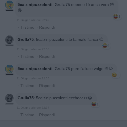
5calzinipuzzolenti
:
Grulla75 eeeeee l'è anca vera 🤣
😂
1
11 Giugno alle ore 22:49
·
Ti stimo
·
Rispondi
Grulla75
:
5calzinipuzzolenti te fa male l'anca 🤔
1
11 Giugno alle ore 22:53
·
Ti stimo
·
Rispondi
5calzinipuzzolenti
:
Grulla75 pure l'alluce valgo 🤣😂
1
11 Giugno alle ore 22:55
·
Ti stimo
·
Rispondi
Grulla75
:
5calzinipuzzolenti ecchecazz😂
1
11 Giugno alle ore 22:57
·
Ti stimo
·
Rispondi