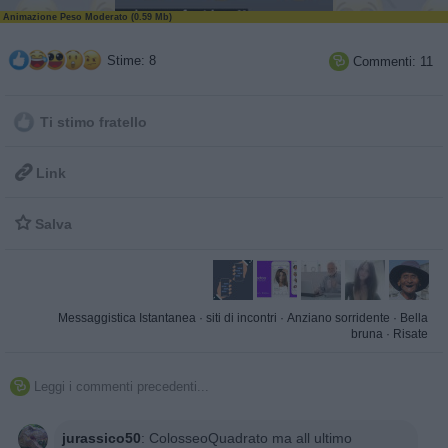
Animazione Peso Moderato (0.59 Mb)
Stime: 8
Commenti: 11

Ti stimo fratello

Link

Salva
Messaggistica Istantanea
·
siti di incontri
·
Anziano sorridente
·
Bella
bruna
·
Risate
Leggi i commenti precedenti...

jurassico50
:
ColosseoQuadrato ma all ultimo