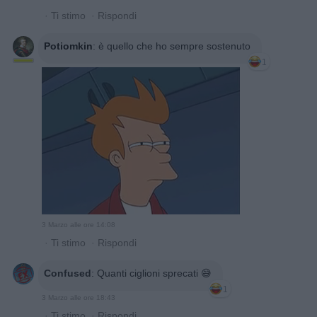
·
Ti stimo
·
Rispondi
Potiomkin
:
è quello che ho sempre sostenuto
1
3 Marzo alle ore 14:08
·
Ti stimo
·
Rispondi
Confused
:
Quanti ciglioni sprecati 😅
1
3 Marzo alle ore 18:43
·
Ti stimo
·
Rispondi