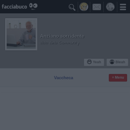

Anziano sorridente
Idolo della Community
Yeah
Bleah
Vaccheca
≡ Menu