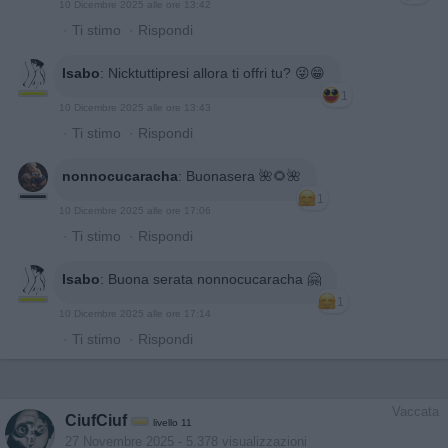
10 Dicembre 2025 alle ore 13:42
·
Ti stimo
·
Rispondi
Isabo
:
Nicktuttipresi allora ti offri tu? 😜😁
1
10 Dicembre 2025 alle ore 13:43
·
Ti stimo
·
Rispondi
nonnocucaracha
:
Buonasera 🌺🌻🌺
1
10 Dicembre 2025 alle ore 17:06
·
Ti stimo
·
Rispondi
Isabo
:
Buona serata nonnocucaracha 🤗
1
10 Dicembre 2025 alle ore 17:14
·
Ti stimo
·
Rispondi
Vaccata
CiufCiuf
livello 11
27 Novembre 2025
- 5.378 visualizzazioni