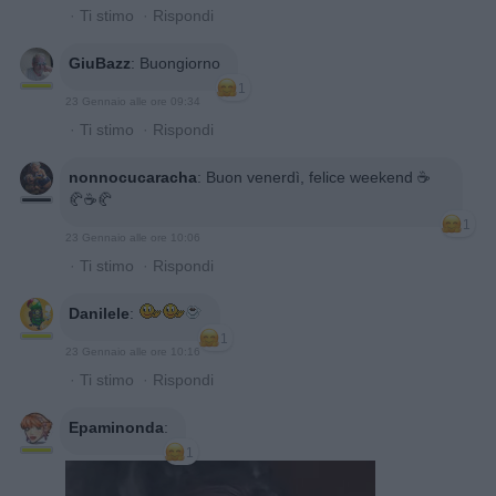
·
Ti stimo
·
Rispondi
GiuBazz
:
Buongiorno
1
23 Gennaio alle ore 09:34
·
Ti stimo
·
Rispondi
nonnocucaracha
:
Buon venerdì, felice weekend ☕️
🥐☕️🥐
1
23 Gennaio alle ore 10:06
·
Ti stimo
·
Rispondi
Danilele
:
1
23 Gennaio alle ore 10:16
·
Ti stimo
·
Rispondi
Epaminonda
:
1