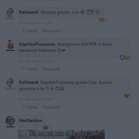
KalimerA
:
Marlyyy grazie, a te 🤩 🍸🍸 😊
1
23 Luglio alle ore 21:08
·
Ti stimo
·
Rispondi
CapitanFracassa
:
buongiorno ☕️☕️👋👋 e buon
weekend KalimerA 😍💋
2
24 Luglio alle ore 05:58
·
Ti stimo
·
Rispondi
KalimerA
:
CapitanFracassa grazie Cap, buona
giornata a te !!! ☕️ 😊🤗
1
24 Luglio alle ore 06:35
·
Ti stimo
·
Rispondi
HariSeldon
:
1