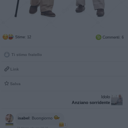
Stime: 12
Commenti: 6

Ti stimo fratello

Link

Salva
Idolo
Anziano sorridente
isabel
:
Buongiorno
1
23 Marzo alle ore 08:28