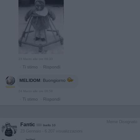
23 Marzo alle ore 09:33
·
Ti stimo
·
Rispondi
MELIDOM
:
Buongiorno
24 Marzo alle ore 06:58
·
Ti stimo
·
Rispondi
Meme Disegnato
Fantic
livello 10
23 Gennaio
- 6.207 visualizzazioni