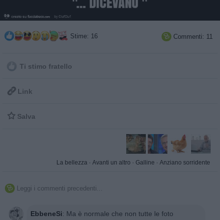
Stime: 16
Commenti: 11

Ti stimo fratello

Link

Salva
La bellezza
·
Avanti un altro
·
Galline
·
Anziano sorridente
Leggi i commenti precedenti...

EbbeneSi
:
Ma è normale che non tutte le foto