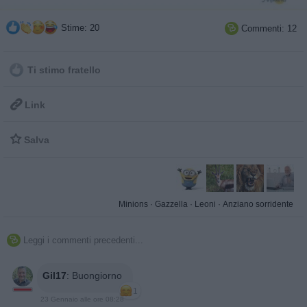
Stime: 20
Commenti: 12

Ti stimo fratello

Link

Salva
Minions
·
Gazzella
·
Leoni
·
Anziano sorridente
Leggi i commenti precedenti...

Gil17
:
Buongiorno
1
23 Gennaio alle ore 08:28