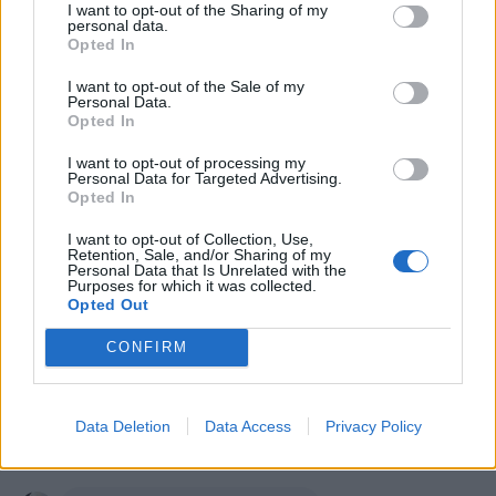
Ti stimo fratella
I want to opt-out of the Sharing of my
personal data.
Opted In

Link
I want to opt-out of the Sale of my
Personal Data.

Salva
Opted In
I want to opt-out of processing my
Personal Data for Targeted Advertising.
Opted In
Bannato per sempre
·
Anziano sorridente
I want to opt-out of Collection, Use,
Retention, Sale, and/or Sharing of my
Personal Data that Is Unrelated with the
GiuBazz
:
Buonanotte
Purposes for which it was collected.
Opted Out
1
26 Marzo alle ore 03:37
·
Ti stimo
·
Rispondi
CONFIRM
Sioux
:
GiuBazz buongiorno
2
Data Deletion
Data Access
Privacy Policy
26 Marzo alle ore 07:12
·
Ti stimo
·
Rispondi