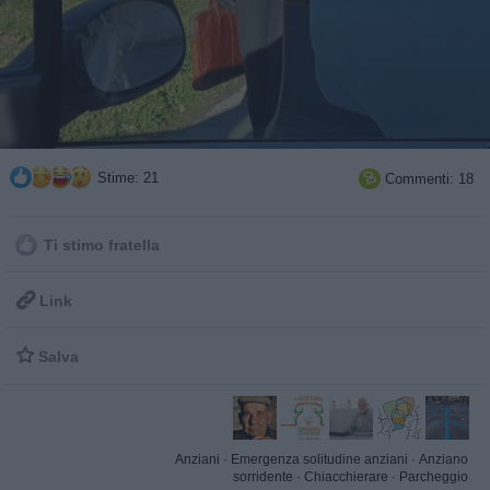
Stime: 21
Commenti: 18

Ti stimo fratella

Link

Salva
Anziani
·
Emergenza solitudine anziani
·
Anziano
sorridente
·
Chiacchierare
·
Parcheggio