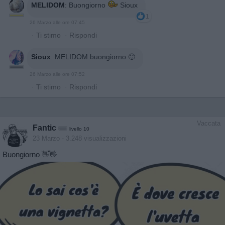
MELIDOM
:
Buongiorno
Sioux
1
26 Marzo alle ore 07:45
·
Ti stimo
·
Rispondi
Sioux
:
MELIDOM buongiorno 🙂
26 Marzo alle ore 07:52
·
Ti stimo
·
Rispondi
Vaccata
Fantic
livello 10
23 Marzo
- 3.248 visualizzazioni
Buongiorno 👋👋