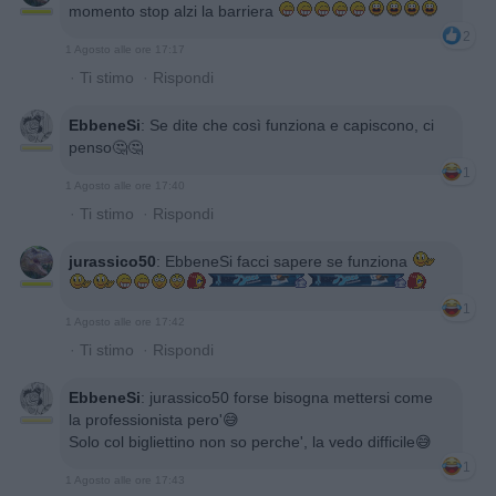
momento stop alzi la barriera
2
1 Agosto alle ore 17:17
·
Ti stimo
·
Rispondi
EbbeneSi
:
Se dite che così funziona e capiscono, ci
penso🤔🤔
1
1 Agosto alle ore 17:40
·
Ti stimo
·
Rispondi
jurassico50
:
EbbeneSi facci sapere se funziona
1
1 Agosto alle ore 17:42
·
Ti stimo
·
Rispondi
EbbeneSi
:
jurassico50 forse bisogna mettersi come
la professionista pero'😅
Solo col bigliettino non so perche', la vedo difficile😅
1
1 Agosto alle ore 17:43