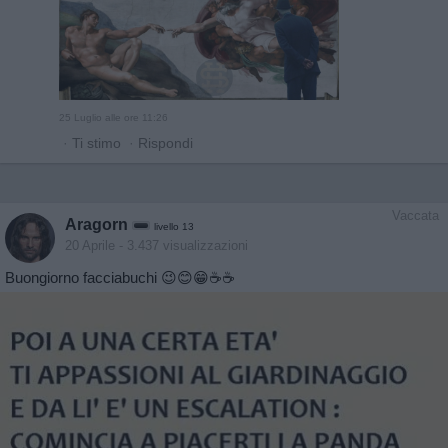
25 Luglio alle ore 11:26
·
Ti stimo
·
Rispondi
Vaccata
Aragorn
livello 13
20 Aprile
- 3.437 visualizzazioni
Buongiorno facciabuchi 😉😊😁☕️☕️