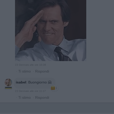
23 Gennaio alle ore 10:38
·
Ti stimo
·
Rispondi
isabel
:
Buongiorno 🤗
1
23 Gennaio alle ore 11:17
·
Ti stimo
·
Rispondi