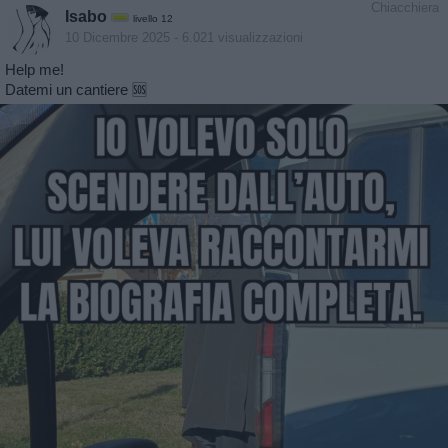
Chiacchiera
Isabo
livello 12
10 Dicembre 2025
- 6.021 visualizzazioni
Help me!
Datemi un cantiere 🆘️