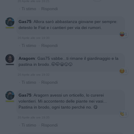
20 Aprile alle ore 16:21
·
Ti stimo
·
Rispondi
Gas75
:
Allora sarò abbastanza giovane per sempre:
detesto le Fiat e i cantieri per via dei rumori.
1
20 Aprile alle ore 19:30
·
Ti stimo
·
Rispondi
Aragorn
:
Gas75 vabbe...ti rimane il giardinaggio e la
pastina in brodo..🤭🤭😁😜😜
1
20 Aprile alle ore 19:32
·
Ti stimo
·
Rispondi
Gas75
:
Aragorn avessi un orticello, lo curerei
volentieri. Mi accontento delle piante nei vasi...
Pastina in brodo, ogni tanto perché no. 😋
1
20 Aprile alle ore 19:35
·
Ti stimo
·
Rispondi