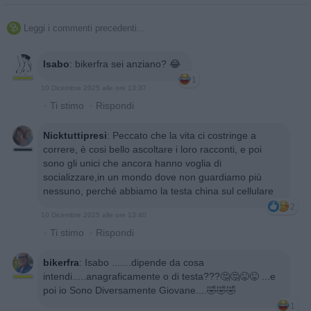
Leggi i commenti precedenti...

Isabo
:
bikerfra sei anziano? 😂
1
10 Dicembre 2025 alle ore 13:37
·
Ti stimo
·
Rispondi
Nicktuttipresi
:
Peccato che la vita ci costringe a
correre, è cosi bello ascoltare i loro racconti, e poi
sono gli unici che ancora hanno voglia di
socializzare,in un mondo dove non guardiamo più
nessuno, perché abbiamo la testa china sul cellulare
2
10 Dicembre 2025 alle ore 13:40
·
Ti stimo
·
Rispondi
bikerfra
:
Isabo .......dipende da cosa
intendi.....anagraficamente o di testa???🤔🤔😜😜 ...e
poi io Sono Diversamente Giovane....🤣🤣🤣
1