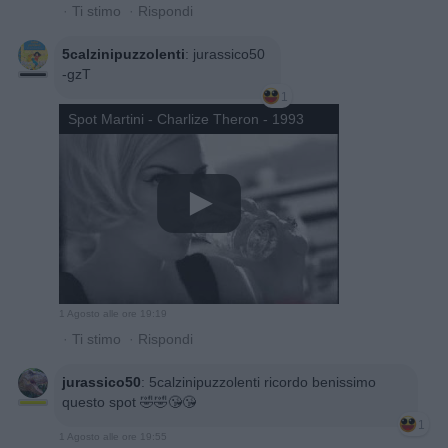
·
Ti stimo
·
Rispondi
5calzinipuzzolenti
:
jurassico50
-gzT
1
Spot Martini - Charlize Theron - 1993
1 Agosto alle ore 19:19
·
Ti stimo
·
Rispondi
jurassico50
:
5calzinipuzzolenti ricordo benissimo
questo spot 🤣🤣😘😘
1
1 Agosto alle ore 19:55