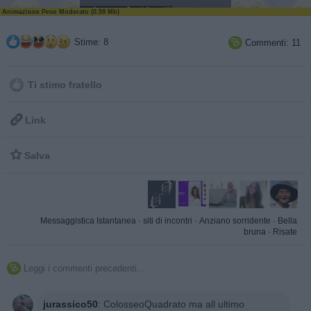
Animazione Peso Moderato (0.59 Mb)
Stime: 8
Commenti: 11

Ti stimo fratello

Link

Salva
Messaggistica Istantanea
·
siti di incontri
·
Anziano sorridente
·
Bella
bruna
·
Risate
Leggi i commenti precedenti...

jurassico50
:
ColosseoQuadrato ma all ultimo