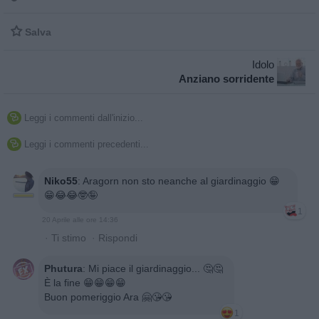

Salva
Idolo
Anziano sorridente
Leggi i commenti dall'inizio...

Leggi i commenti precedenti...

Niko55
:
Aragorn non sto neanche al giardinaggio 😁
😁😂😂🤓🤪
1
20 Aprile alle ore 14:36
·
Ti stimo
·
Rispondi
Phutura
:
Mi piace il giardinaggio... 🤔🤔
È la fine 😁😁😁😁
Buon pomeriggio Ara 🤗😘😘
1