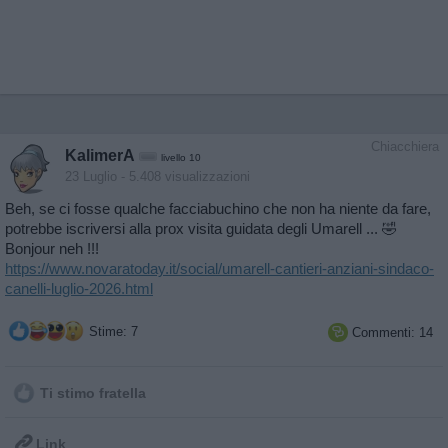
Chiacchiera
KalimerA
livello 10
23 Luglio
- 5.408 visualizzazioni
Beh, se ci fosse qualche facciabuchino che non ha niente da fare,
potrebbe iscriversi alla prox visita guidata degli Umarell ... 🤣
Bonjour neh !!!
https://www.novaratoday.it/social/umarell-cantieri-anziani-sindaco-
canelli-luglio-2026.html
Stime: 7
Commenti: 14

Ti stimo fratella

Link