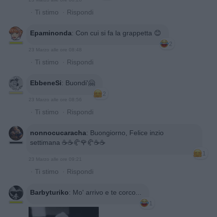
·
Ti stimo
·
Rispondi
Epaminonda
:
Con cui si fa la grappetta 😊
2
23 Marzo alle ore 08:48
·
Ti stimo
·
Rispondi
EbbeneSi
:
Buondi'🤗
2
23 Marzo alle ore 08:56
·
Ti stimo
·
Rispondi
nonnocucaracha
:
Buongiorno, Felice inzio
settimana ☕️☕️🥐🌹🥐☕️☕️
1
23 Marzo alle ore 09:21
·
Ti stimo
·
Rispondi
Barbyturiko
:
Mo' arrivo e te corco...
1