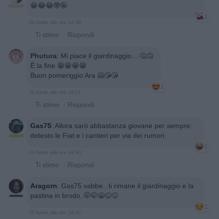
😁😂😂🤓🤪
1
20 Aprile alle ore 14:36
·
Ti stimo
·
Rispondi
Phutura
:
Mi piace il giardinaggio... 🤔🤔
È la fine 😁😁😁😁
Buon pomeriggio Ara 🤗😘😘
1
20 Aprile alle ore 16:21
·
Ti stimo
·
Rispondi
Gas75
:
Allora sarò abbastanza giovane per sempre:
detesto le Fiat e i cantieri per via dei rumori.
1
20 Aprile alle ore 19:30
·
Ti stimo
·
Rispondi
Aragorn
:
Gas75 vabbe...ti rimane il giardinaggio e la
pastina in brodo..🤭🤭😁😜😜
1
20 Aprile alle ore 19:32