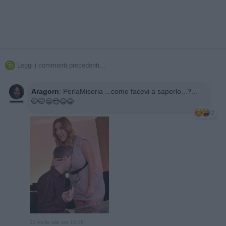
Leggi i commenti precedenti...

Aragorn
:
PerlaMiseria ...come facevi a saperlo...?...
🤭🤭😁😎😂😂
2
20 Aprile alle ore 10:38