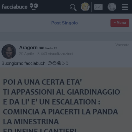

Post Singolo
≡ Menu
Vaccata
Aragorn
livello 13
20 Aprile
- 3.440 visualizzazioni
Buongiorno facciabuchi 😉😊😁☕️☕️