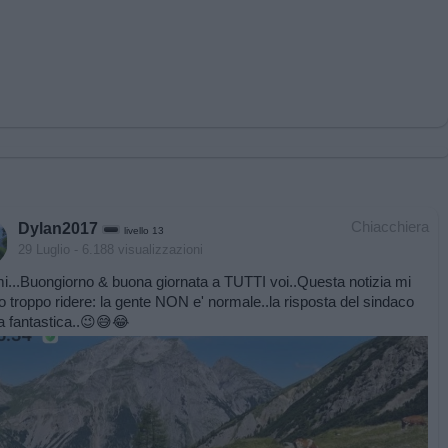
Chiacchiera
Dylan2017
livello 13
29 Luglio
- 6.188 visualizzazioni
...Buongiorno & buona giornata a TUTTI voi..Questa notizia mi
to troppo ridere: la gente NON e' normale..la risposta del sindaco
ta fantastica..😉😅😂