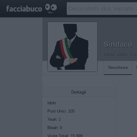
Sindaco
Idolo della C
Vaccheca
Dettagli
Idolo
Post Unici: 105
Yeah:
1
Bleah:
0
Visite Totali: 15.999