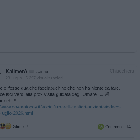
Chiacchiera
KalimerA
livello 10
23 Luglio
- 5.397 visualizzazioni
e ci fosse qualche facciabuchino che non ha niente da fare,
be iscriversi alla prox visita guidata degli Umarell ... 🤣
r neh !!!
//www.novaratoday.it/social/umarell-cantieri-anziani-sindaco-
i-luglio-2026.html
Stime: 7
Commenti: 14
