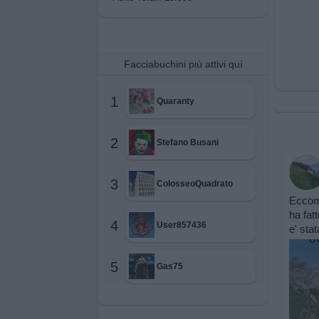
Facciabuchini più attivi quì
1
Quaranty
2
Stefano Busani
3
ColosseoQuadrato
Eccomi
ha fat
4
User857436
e' sta
5
Gas75