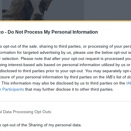
co -
Do Not Process My Personal Information
·
Ti stimo
·
Rispondi
29 Luglio alle ore 11:52
to opt-out of the sale, sharing to third parties, or processing of your per
formation for targeted advertising by us, please use the below opt-out s
Dylan2017
:
AlParbell gente ignorante che dovrebbe stare a
r selection. Please note that after your opt-out request is processed y
casa...😱😨😰
eing interest-based ads based on personal information utilized by us or
1
disclosed to third parties prior to your opt-out. You may separately opt-
·
Ti stimo
·
Rispondi
29 Luglio alle ore 13:52
losure of your personal information by third parties on the IAB’s list of
. This information may also be disclosed by us to third parties on the
IA
nonnocucaracha
:
Sono venuto grande con l'Ave Maria
Participants
that may further disclose it to other third parties.
delle cinque del mattino, sindaco di merda, non suona più
nemmeno le ore dalle dieci alle sette di mattina 🤬🤬🤬🤬🤬
Buon pomeriggio 🌺💐🌺
1
l Data Processing Opt Outs
o opt-out of the Sharing of my personal data.