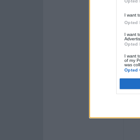
Opted 
I want t
Opted 
I want 
Advertis
Opted 
I want t
of my P
was col
Opted 