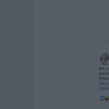
Beh, s
potreb
Bonjou
https:
canell