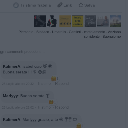


Ti stimo fratella
Link
Salva
Piemonte
·
Sindaco
·
Umarells
·
Cantieri
·
cambiamento
·
Anziano
sorridente
·
Buongiorno
gi i commenti precedenti...
KalimerA
:
isabel ciao 👋 🤩
Buona serata !!! 🥂 😊🤗
1
·
Ti stimo
·
Rispondi
23 Luglio alle ore 20:32
Marlyyy
:
Buona serata 🍸
1
·
Ti stimo
·
Rispondi
23 Luglio alle ore 21:02
KalimerA
:
Marlyyy grazie, a te 🤩 🍸🍸 😊
1