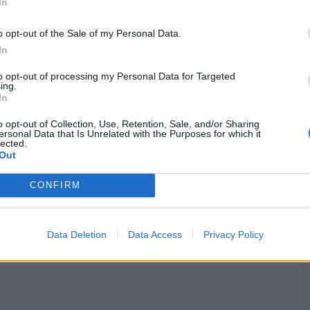
In
o opt-out of the Sale of my Personal Data.
In
to opt-out of processing my Personal Data for Targeted
ing.
In
·
Ti stimo
·
Rispondi
29 Luglio alle ore 15:58
o opt-out of Collection, Use, Retention, Sale, and/or Sharing
ersonal Data that Is Unrelated with the Purposes for which it
Dylan2017
:
nonnocucaracha qui le campane
lected.
fortunatamente suonano..😍
Out
·
Ti stimo
·
Rispondi
29 Luglio alle ore 22:11
CONFIRM
pubblicità
Data Deletion
Data Access
Privacy Policy