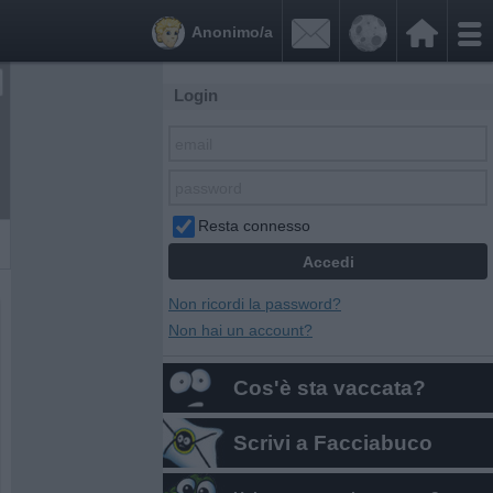


Anonimo/a
Login
Resta connesso
Non ricordi la password?
Non hai un account?
Cos'è sta vaccata?
Scrivi a Facciabuco