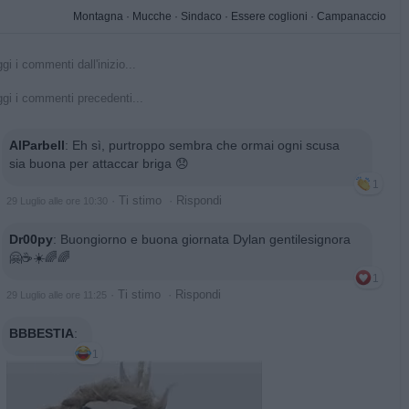
Montagna
·
Mucche
·
Sindaco
·
Essere coglioni
·
Campanaccio
gi i commenti dall'inizio...
gi i commenti precedenti...
AlParbell
:
Eh sì, purtroppo sembra che ormai ogni scusa
sia buona per attaccar briga 😞
1
·
Ti stimo
·
Rispondi
29 Luglio alle ore 10:30
Dr00py
:
Buongiorno e buona giornata Dylan gentilesignora
🤗☕☀️🌈🌈
1
·
Ti stimo
·
Rispondi
29 Luglio alle ore 11:25
BBBESTIA
:
1