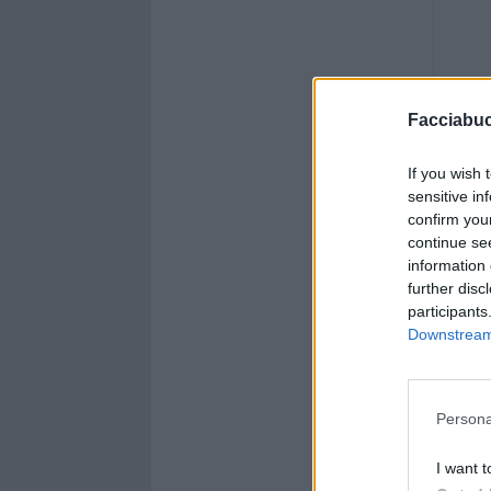
Facciabu
If you wish 
sensitive in
confirm you
continue se
information 
further disc
participants
Downstream 
Persona
I want t