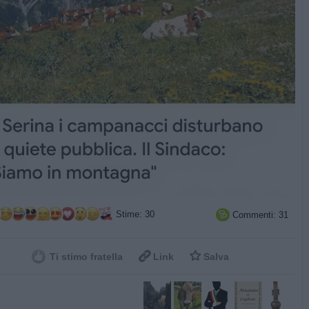
Stime: 30
Commenti: 31



Ti stimo fratella
Link
Salva