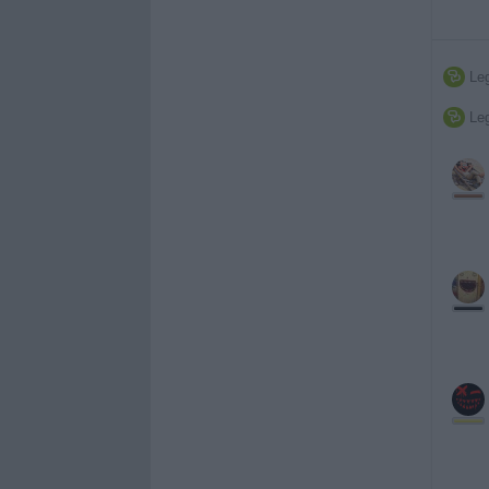
Leg

Leg
