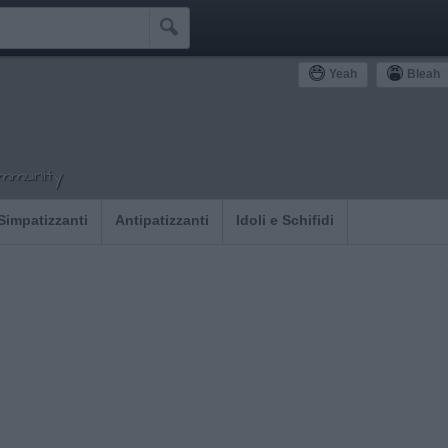

Yeah
Bleah
ommunity
Simpatizzanti
Antipatizzanti
Idoli e Schifidi