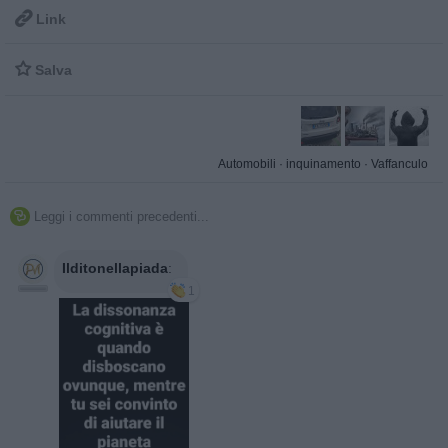

Link

Salva
Automobili
·
inquinamento
·
Vaffanculo
Leggi i commenti precedenti...

Ilditonellapiada
:
1