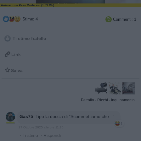
Animazione Peso Moderato (1.09 Mb)
Stime: 4
Commenti: 1

Ti stimo fratello

Link

Salva
Petrolio
·
Ricchi
·
inquinamento
Gas75
:
Tipo la doccia di "Scommettiamo che...".
1
27 Ottobre 2025 alle ore 11:25
·
Ti stimo
·
Rispondi