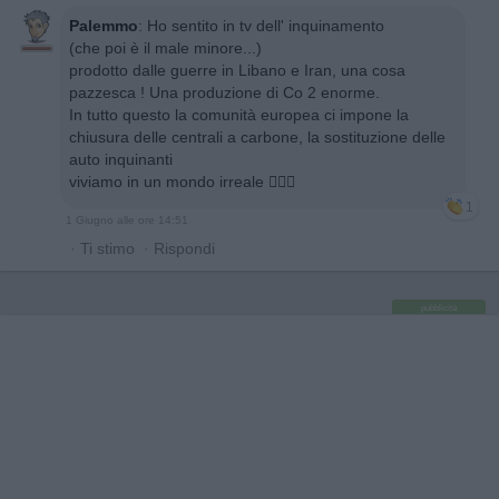
Palemmo
:
Ho sentito in tv dell' inquinamento
(che poi è il male minore...)
prodotto dalle guerre in Libano e Iran, una cosa
pazzesca ! Una produzione di Co 2 enorme.
In tutto questo la comunità europea ci impone la
chiusura delle centrali a carbone, la sostituzione delle
auto inquinanti
viviamo in un mondo irreale 🤦🏻‍♂️
1
1 Giugno alle ore 14:51
·
Ti stimo
·
Rispondi
pubblicità