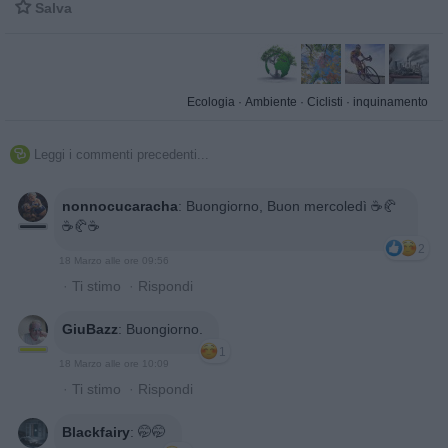

Salva
Ecologia
·
Ambiente
·
Ciclisti
·
inquinamento
Leggi i commenti precedenti...

nonnocucaracha
:
Buongiorno, Buon mercoledì ☕️🥐
☕️🥐☕️
2
18 Marzo alle ore 09:56
·
Ti stimo
·
Rispondi
GiuBazz
:
Buongiorno.
1
18 Marzo alle ore 10:09
·
Ti stimo
·
Rispondi
Blackfairy
:
🤭🤭