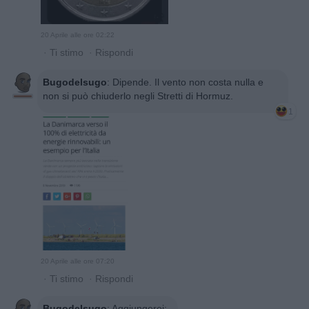
20 Aprile alle ore 02:22
·
Ti stimo
·
Rispondi
Bugodelsugo
:
Dipende. Il vento non costa nulla e
non si può chiuderlo negli Stretti di Hormuz.
1
20 Aprile alle ore 07:20
·
Ti stimo
·
Rispondi
Bugodelsugo
:
Aggiungerei: