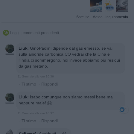
Satellite
·
Meteo
·
inquinamento
Leggi i commenti precedenti...

Liuk
:
GinoPaolini dipende dal gas emesso, se vai
sulla anidride carbonica CO vedrai che la Cina è
l'India ci sommergono, noi invece abbiamo più residui
da gas metano.
11 Gennaio alle ore 16:36
·
Ti stimo
·
Rispondi
Liuk
:
Isabo comunque non siamo messi bene ma
neppure male! 🤗
1
11 Gennaio alle ore 16:37
·
Ti stimo
·
Rispondi
KalimerA
:
Accidenti ... 😭