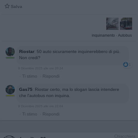

Salva
inquinamento
·
Autobus
Riostar
:
50 auto sicuramente inquinerebbero di più.
Non credi?
1
9 Dicembre 2025 alle ore 20:24
·
Ti stimo
·
Rispondi
Gas75
:
Riostar certo, ma lo slogan lascia intendere
che l'autobus non inquina.
9 Dicembre 2025 alle ore 22:04
·
Ti stimo
·
Rispondi
Chiacchiera