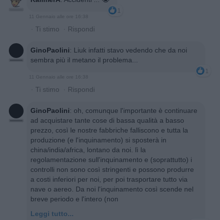
1
11 Gennaio alle ore 16:38
·
Ti stimo
·
Rispondi
GinoPaolini
:
Liuk infatti stavo vedendo che da noi
sembra più il metano il problema...
1
11 Gennaio alle ore 16:38
·
Ti stimo
·
Rispondi
GinoPaolini
:
oh, comunque l'importante è continuare
ad acquistare tante cose di bassa qualità a basso
prezzo, così le nostre fabbriche falliscono e tutta la
produzione (e l'inquinamento) si sposterà in
china/india/africa, lontano da noi. lì la
regolamentazione sull'inquinamento e (soprattutto) i
controlli non sono così stringenti e possono produrre
a costi inferiori per noi, per poi trasportare tutto via
nave o aereo. Da noi l'inquinamento così scende nel
breve periodo e l'intero (non
Leggi tutto...