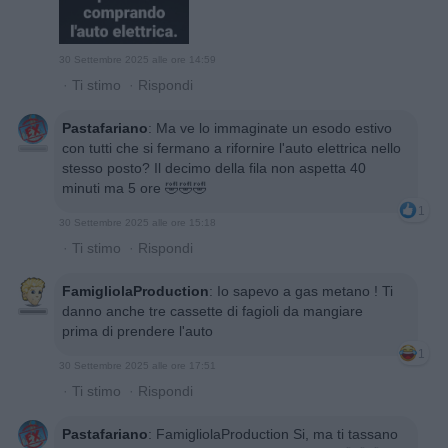
30 Settembre 2025 alle ore 14:59
·
Ti stimo
·
Rispondi
Pastafariano
:
Ma ve lo immaginate un esodo estivo
con tutti che si fermano a rifornire l'auto elettrica nello
stesso posto? Il decimo della fila non aspetta 40
minuti ma 5 ore 🤣🤣🤣
1
30 Settembre 2025 alle ore 15:18
·
Ti stimo
·
Rispondi
FamigliolaProduction
:
Io sapevo a gas metano ! Ti
danno anche tre cassette di fagioli da mangiare
prima di prendere l'auto
1
30 Settembre 2025 alle ore 17:51
·
Ti stimo
·
Rispondi
Pastafariano
:
FamigliolaProduction Si, ma ti tassano