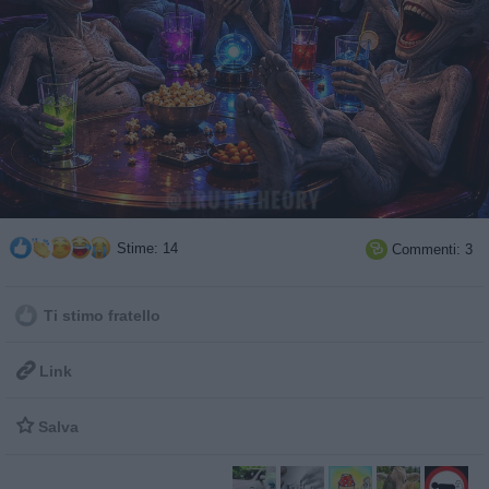
Stime: 14
Commenti: 3

Ti stimo fratello

Link

Salva