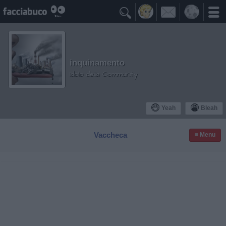

inquinamento
Idolo della Community
Yeah
Bleah
Vaccheca
≡ Menu