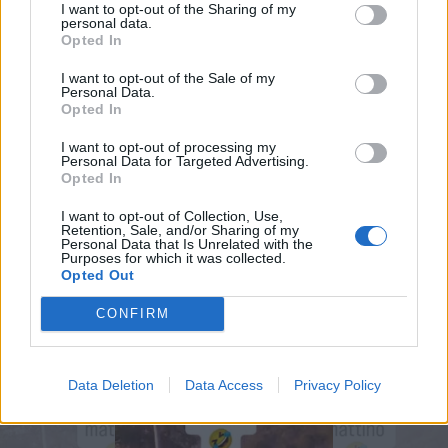
I want to opt-out of the Sharing of my
·
Ti stimo
·
Rispondi
personal data.
Opted In
òstrega
:
La colpa è degli euro cogli0ni che la
sostengono. E quei nazisti vogliono ostacolare gli
I want to opt-out of the Sale of my
Personal Data.
aerei, le macchine e i trasporti per rinchiuderci come
Opted In
in Corea del Nord in modo più subdolo.
I want to opt-out of processing my
23 Marzo alle ore 19:11
Personal Data for Targeted Advertising.
·
Ti stimo
·
Rispondi
Opted In
I want to opt-out of Collection, Use,
Retention, Sale, and/or Sharing of my
Personal Data that Is Unrelated with the
Vaccata
nontengodinero
Purposes for which it was collected.
livello 10
Opted Out
18 Marzo
- 4.025 visualizzazioni
CONFIRM
Data Deletion
Data Access
Privacy Policy