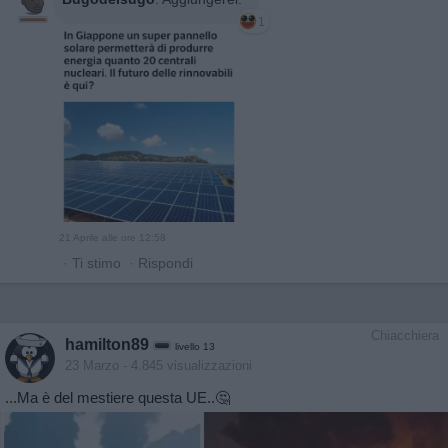
1
21 Aprile alle ore 12:58
·
Ti stimo
·
Rispondi
Chiacchiera
hamilton89
livello 13
23 Marzo
- 4.845 visualizzazioni
...Ma è del mestiere questa UE..🤔