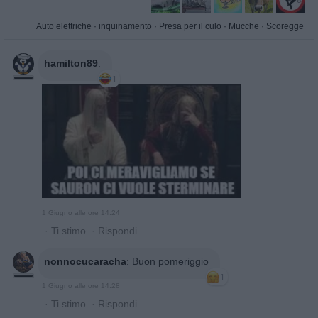
Auto elettriche
·
inquinamento
·
Presa per il culo
·
Mucche
·
Scoregge
hamilton89
:
1
1 Giugno alle ore 14:24
·
Ti stimo
·
Rispondi
nonnocucaracha
:
Buon pomeriggio
1
1 Giugno alle ore 14:28
·
Ti stimo
·
Rispondi