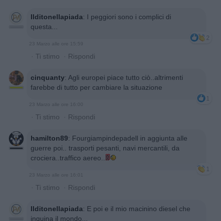
Ilditonellapiada
:
I peggiori sono i complici di
questa...
2
23 Marzo alle ore 15:59
·
Ti stimo
·
Rispondi
cinquanty
:
Agli europei piace tutto ciò..altrimenti
farebbe di tutto per cambiare la situazione
1
23 Marzo alle ore 16:00
·
Ti stimo
·
Rispondi
hamilton89
:
Fourgiampindepadell in aggiunta alle
guerre poi.. trasporti pesanti, navi mercantili, da
crociera..traffico aereo..
1
23 Marzo alle ore 16:01
·
Ti stimo
·
Rispondi
Ilditonellapiada
:
E poi e il mio macinino diesel che
inquina il mondo...