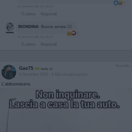
2
11 Gennaio alle ore 16:44
·
Ti stimo
·
Rispondi
BIONDINA
:
Buona serata 🙋‍♀️
2
11 Gennaio alle ore 19:11
·
Ti stimo
·
Rispondi
Assurdo
Gas75
livello 12
9 Dicembre 2025
- 4.554 visualizzazioni
L'abbuonasera.