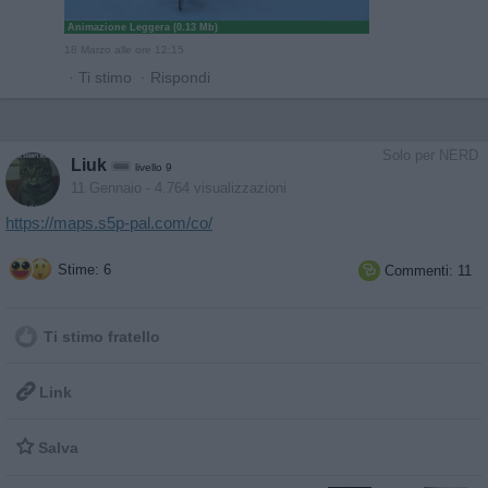
Animazione Leggera (0.13 Mb)
18 Marzo alle ore 12:15
·
Ti stimo
·
Rispondi
Solo per NERD
Liuk
livello 9
11 Gennaio
- 4.764 visualizzazioni
https://maps.s5p-pal.com/co/
Stime: 6
Commenti: 11

Ti stimo fratello

Link

Salva