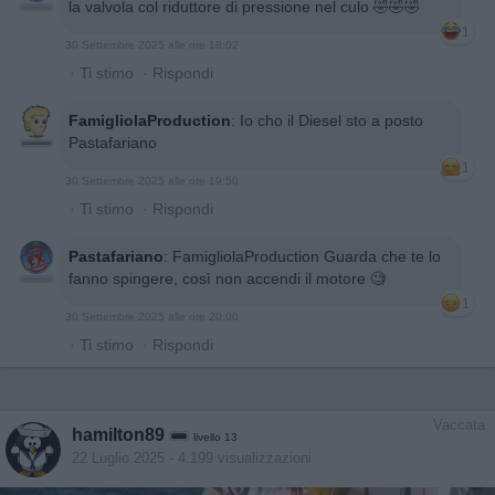
la valvola col riduttore di pressione nel culo 🤣🤣🤣
1
30 Settembre 2025 alle ore 18:02
·
Ti stimo
·
Rispondi
FamigliolaProduction
:
Io cho il Diesel sto a posto
Pastafariano
1
30 Settembre 2025 alle ore 19:50
·
Ti stimo
·
Rispondi
Pastafariano
:
FamigliolaProduction Guarda che te lo
fanno spingere, così non accendi il motore 🧐
1
30 Settembre 2025 alle ore 20:00
·
Ti stimo
·
Rispondi
Vaccata
hamilton89
livello 13
22 Luglio 2025
- 4.199 visualizzazioni