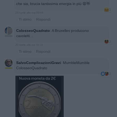
che sia, brucia tantissima energia in più 😩👋
1
20 Aprile alle ore 00:08
·
Ti stimo
·
Rispondi
ColosseoQuadrato
:
A Bruxelles producono
cavoletti...
2
20 Aprile alle ore 01:31
·
Ti stimo
·
Rispondi
SalvoComplicazioniGravi
:
MumbleMumble
ColosseoQuadrato
2