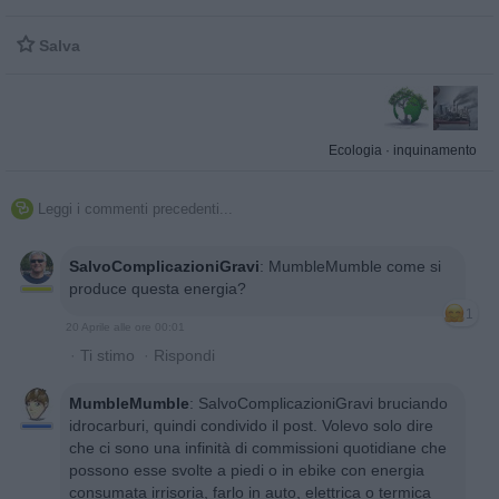

Salva
Ecologia
·
inquinamento
Leggi i commenti precedenti...

SalvoComplicazioniGravi
:
MumbleMumble come si
produce questa energia?
1
20 Aprile alle ore 00:01
·
Ti stimo
·
Rispondi
MumbleMumble
:
SalvoComplicazioniGravi bruciando
idrocarburi, quindi condivido il post. Volevo solo dire
che ci sono una infinità di commissioni quotidiane che
possono esse svolte a piedi o in ebike con energia
consumata irrisoria, farlo in auto, elettrica o termica