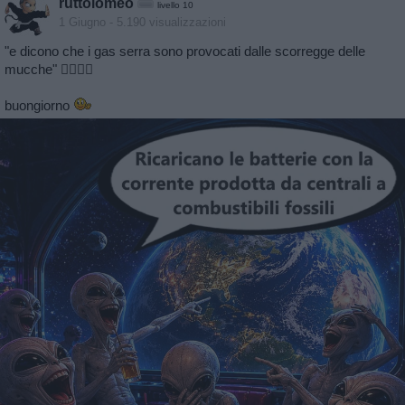
ruttolomeo
livello 10
1 Giugno
- 5.190 visualizzazioni
"e dicono che i gas serra sono provocati dalle scorregge delle
mucche" 🤦‍♂️🤦‍♂️
buongiorno