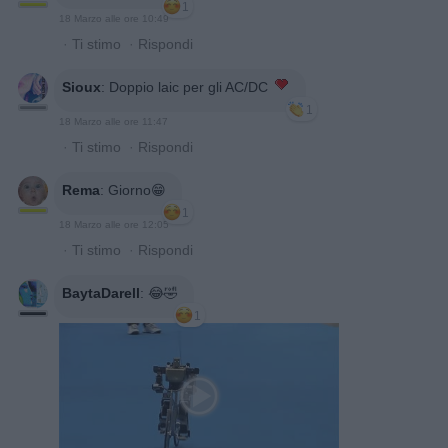
1
18 Marzo alle ore 10:49
·
Ti stimo
·
Rispondi
Sioux
:
Doppio laic per gli AC/DC
1
18 Marzo alle ore 11:47
·
Ti stimo
·
Rispondi
Rema
:
Giorno😁
1
18 Marzo alle ore 12:05
·
Ti stimo
·
Rispondi
BaytaDarell
:
😂🤣
1