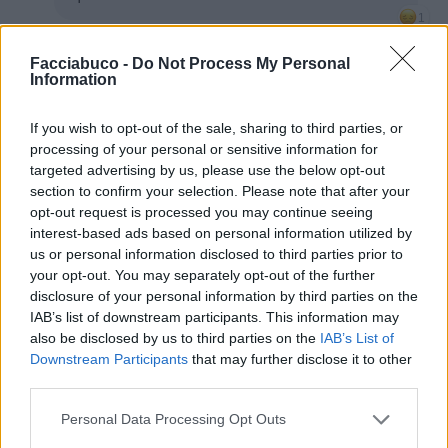
1
23 Marzo alle ore 16:03
·
Ti stimo
·
Rispondi
Facciabuco -
Do Not Process My Personal
Information
VorreiAggiungere
:
1
If you wish to opt-out of the sale, sharing to third parties, or
processing of your personal or sensitive information for
targeted advertising by us, please use the below opt-out
section to confirm your selection. Please note that after your
opt-out request is processed you may continue seeing
interest-based ads based on personal information utilized by
us or personal information disclosed to third parties prior to
your opt-out. You may separately opt-out of the further
disclosure of your personal information by third parties on the
IAB’s list of downstream participants. This information may
also be disclosed by us to third parties on the
IAB’s List of
Downstream Participants
that may further disclose it to other
third parties.
Animazione Leggera (0.13 Mb)
Personal Data Processing Opt Outs
23 Marzo alle ore 16:28