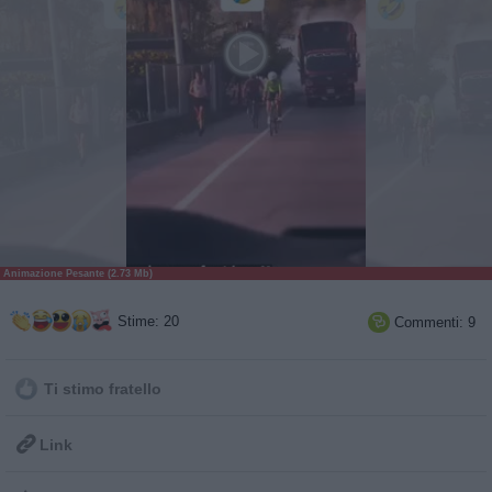
Animazione Pesante (2.73 Mb)
Stime: 20
Commenti: 9

Ti stimo fratello

Link