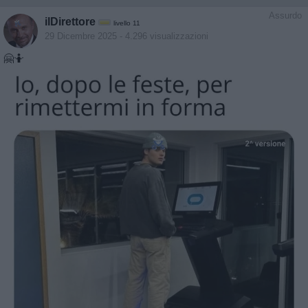
Assurdo
ilDirettore
livello 11
29 Dicembre 2025
- 4.296 visualizzazioni
🤗🤷