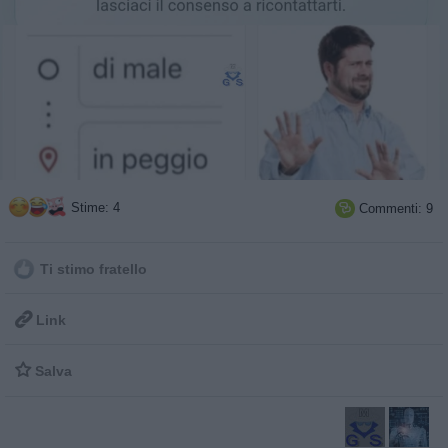
Stime: 4
Commenti: 9

Ti stimo fratello

Link

Salva