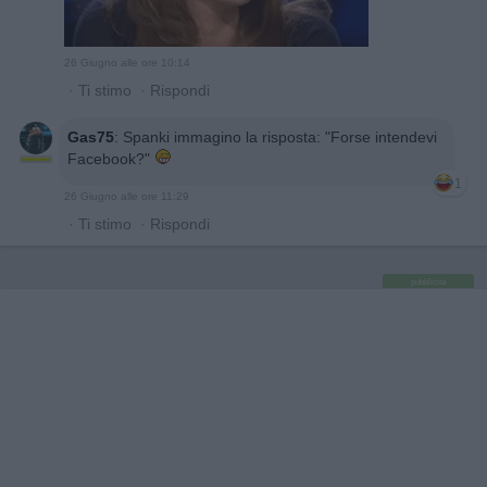
26 Giugno alle ore 10:14
·
Ti stimo
·
Rispondi
Gas75
:
Spanki immagino la risposta: "Forse intendevi
Facebook?"
1
26 Giugno alle ore 11:29
·
Ti stimo
·
Rispondi
pubblicità