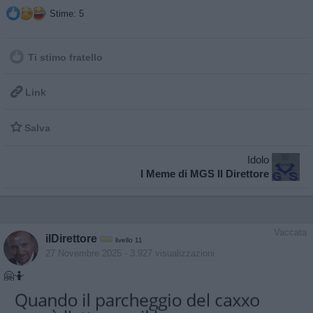
Stime: 5
Ti stimo fratello

Link

Salva
Idolo
I Meme di MGS Il Direttore
Vaccata
ilDirettore
livello 11
27 Novembre 2025
- 3.927 visualizzazioni
🤗🤷