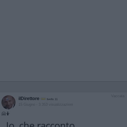
Vaccata
ilDirettore
livello 11
15 Giugno
- 3.353 visualizzazioni
🤗🤷