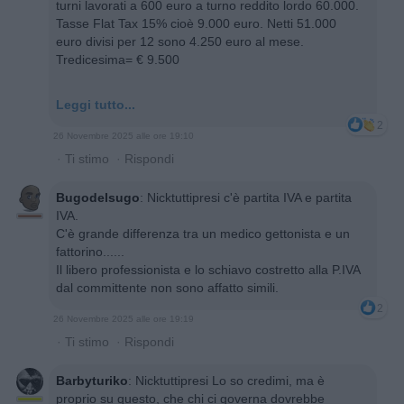
turni lavorati a 600 euro a turno reddito lordo 60.000.
Tasse Flat Tax 15% cioè 9.000 euro. Netti 51.000
euro divisi per 12 sono 4.250 euro al mese.
Tredicesima= € 9.500
Leggi tutto...
2
26 Novembre 2025 alle ore 19:10
·
Ti stimo
·
Rispondi
Bugodelsugo
:
Nicktuttipresi c'è partita IVA e partita
IVA.
C'è grande differenza tra un medico gettonista e un
fattorino......
Il libero professionista e lo schiavo costretto alla P.IVA
dal committente non sono affatto simili.
2
26 Novembre 2025 alle ore 19:19
·
Ti stimo
·
Rispondi
Barbyturiko
:
Nicktuttipresi Lo so credimi, ma è
proprio su questo, che chi ci governa dovrebbe