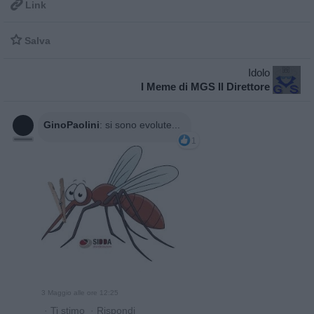

Link

Salva
Idolo
I Meme di MGS Il Direttore
GinoPaolini
:
si sono evolute...
1
3 Maggio alle ore 12:25
·
Ti stimo
·
Rispondi