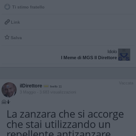
Ti stimo fratello

Link

Salva
Idolo
I Meme di MGS Il Direttore
Vaccata
ilDirettore
livello 11
3 Maggio
- 3.683 visualizzazioni
🤗🤷