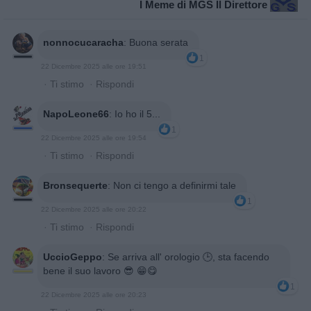
I Meme di MGS Il Direttore
nonnocucaracha
:
Buona serata
1
22 Dicembre 2025 alle ore 19:51
·
Ti stimo
·
Rispondi
NapoLeone66
:
Io ho il 5...
1
22 Dicembre 2025 alle ore 19:54
·
Ti stimo
·
Rispondi
Bronsequerte
:
Non ci tengo a definirmi tale
1
22 Dicembre 2025 alle ore 20:22
·
Ti stimo
·
Rispondi
UccioGeppo
:
Se arriva all' orologio 🕒, sta facendo
bene il suo lavoro 😎 😁😋
1
22 Dicembre 2025 alle ore 20:23