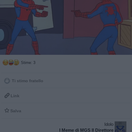
Stime: 3
Ti stimo fratello

Link

Salva
Idolo
I Meme di MGS Il Direttore