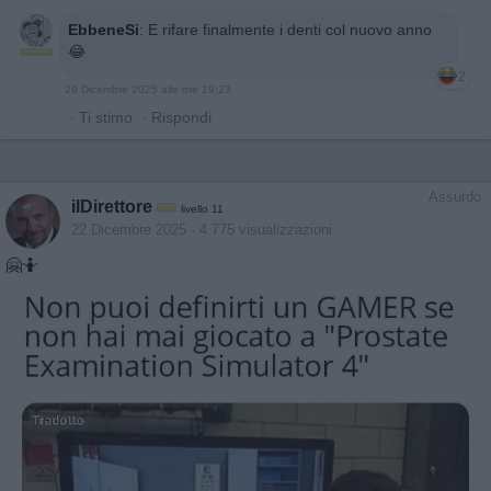
EbbeneSi
:
E rifare finalmente i denti col nuovo anno
😂
2
29 Dicembre 2025 alle ore 19:23
·
Ti stimo
·
Rispondi
Assurdo
ilDirettore
livello 11
22 Dicembre 2025
- 4.775 visualizzazioni
🤗🤷