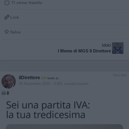
Ti stimo fratello

Link

Salva
Idolo
I Meme di MGS Il Direttore
Vaccata
ilDirettore
livello 11
26 Novembre 2025
- 3.851 visualizzazioni
🤗🤷