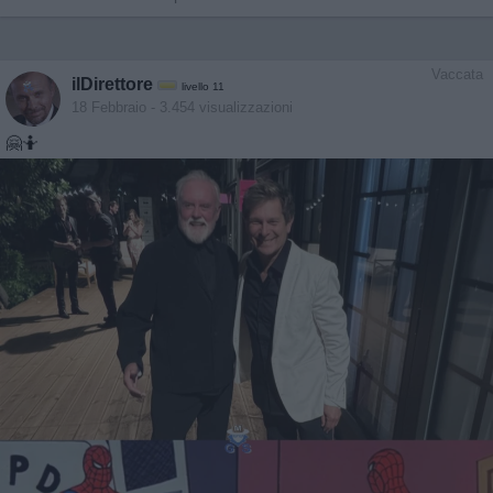
Vaccata
ilDirettore
livello 11
18 Febbraio
- 3.454 visualizzazioni
🤗🤷