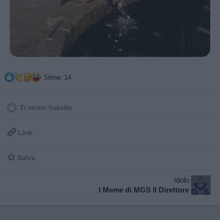
Stime: 14
Ti stimo fratello

Link

Salva
Idolo
I Meme di MGS Il Direttore