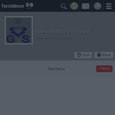

I Meme di MGS Il Direttore
Idolo della Community
Yeah
Bleah
Vaccheca
≡ Menu