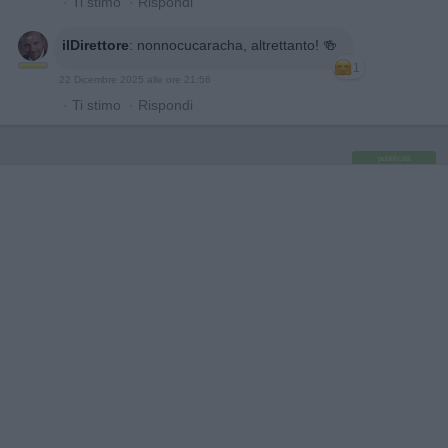
·
Ti stimo
·
Rispondi
ilDirettore
:
nonnocucaracha, altrettanto! 🍻
1
22 Dicembre 2025 alle ore 21:56
·
Ti stimo
·
Rispondi
pubblicità