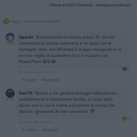
I Meme di MGS Il Direttore
·
Intelligenza Artificiale
Leggi i commenti precedenti...

Spanki
:
Bronsequerte un nuovo amico 😝 che ho
conosciuto la scorsa settimana e mi aiuta con le
immagini, dato che AlParbell è troppo impegnato e io
non ho voglia di accendere il pc e rozzare con
PowerPoint 😅🤣😂
2
25 Giugno alle ore 23:54
·
Ti stimo
·
Rispondi
Gas75
:
Spanki a me genera immagini abbastanza
soddisfacenti la descrizione fornita. Ci sono però
alcuni casi in cui si ostina a proporre la scena che
dice lui, ignorando le mie correzioni.
1
26 Giugno alle ore 00:41
·
Ti stimo
·
Rispondi