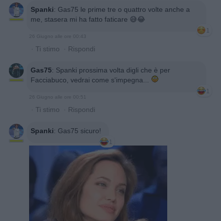
Spanki
:
Gas75 le prime tre o quattro volte anche a
me, stasera mi ha fatto faticare 😅😂
1
26 Giugno alle ore 00:43
·
Ti stimo
·
Rispondi
Gas75
:
Spanki prossima volta digli che è per
Facciabuco, vedrai come s'impegna...
1
26 Giugno alle ore 00:51
·
Ti stimo
·
Rispondi
Spanki
:
Gas75 sicuro!
1