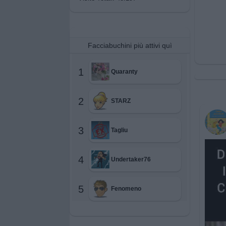
Facciabuchini più attivi quì
1
Quaranty
2
STARZ
3
Tagliu
4
Undertaker76
5
Fenomeno