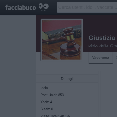
Giustizia
Idolo della C
Vaccheca
Dettagli
Idolo
Post Unici: 853
Yeah:
4
Bleah:
0
Visite Totali: 48.197