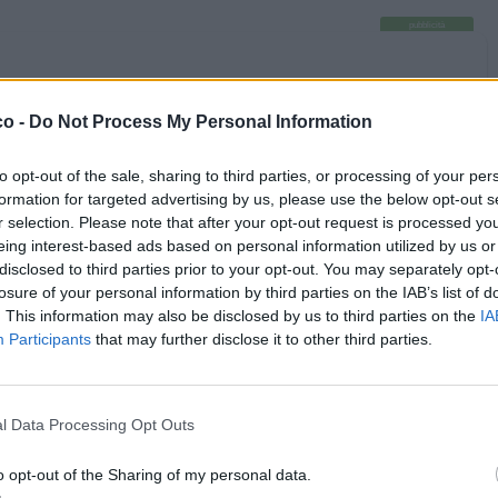
pubblicità
co -
Do Not Process My Personal Information
to opt-out of the sale, sharing to third parties, or processing of your per
formation for targeted advertising by us, please use the below opt-out s
r selection. Please note that after your opt-out request is processed y
eing interest-based ads based on personal information utilized by us or
disclosed to third parties prior to your opt-out. You may separately opt-
losure of your personal information by third parties on the IAB’s list of
. This information may also be disclosed by us to third parties on the
IA
Participants
that may further disclose it to other third parties.
l Data Processing Opt Outs
Satira
STARZ
livello 9
ieri alle ore 09:44
- 3.298 visualizzazioni
o opt-out of the Sharing of my personal data.
E LE CHAT!