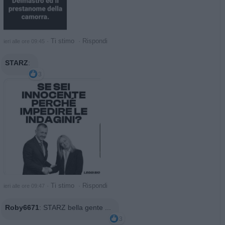
·
Ti stimo
·
Rispondi
ieri alle ore 09:45
STARZ
:
3
·
Ti stimo
·
Rispondi
ieri alle ore 09:47
Roby6671
:
STARZ bella gente ...
3