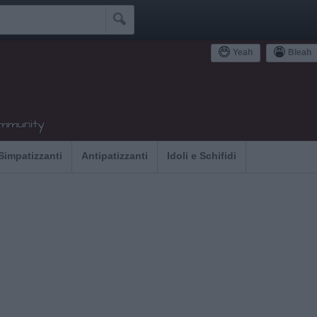

Yeah
Bleah
ommunity
Simpatizzanti
Antipatizzanti
Idoli e Schifidi