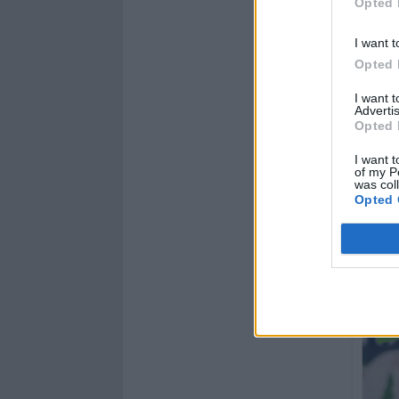
Opted 
I want t
Opted 
I want 
Advertis
Opted 
I want t
of my P
was col
Opted 