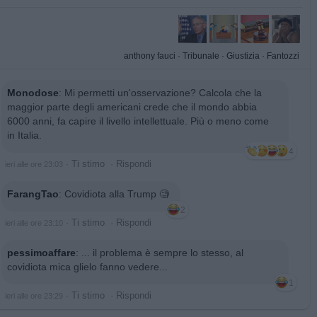
anthony fauci
·
Tribunale
·
Giustizia
·
Fantozzi
Monodose
:
Mi permetti un'osservazione? Calcola che la
maggior parte degli americani crede che il mondo abbia
6000 anni, fa capire il livello intellettuale. Più o meno come
in Italia.
4
·
Ti stimo
·
Rispondi
ieri alle ore 23:03
FarangTao
:
Covidiota alla Trump 🧐
2
·
Ti stimo
·
Rispondi
ieri alle ore 23:10
pessimoaffare
:
... il problema è sempre lo stesso, al
covidiota mica glielo fanno vedere...
1
·
Ti stimo
·
Rispondi
ieri alle ore 23:29