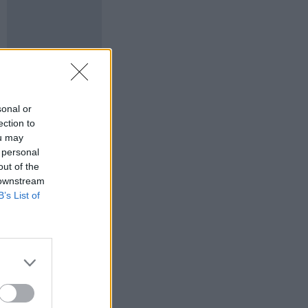
sonal or
ection to
ou may
 personal
out of the
 downstream
B’s List of