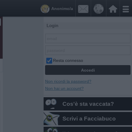


Anonimo/a
Login
Resta connesso
Non ricordi la password?
Non hai un account?
Cos'è sta vaccata?
Scrivi a Facciabuco