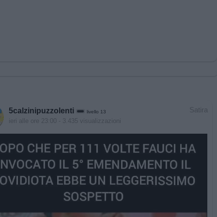
Satira
5calzinipuzzolenti
livello 13
ieri alle ore 23:00
- 3.435 visualizzazioni