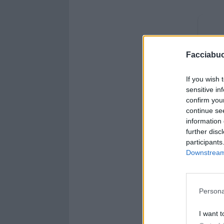
Facciabu
If you wish 
sensitive in
confirm you
continue se
information 
further disc
participants
Downstream 
Persona
I want t
USCIT