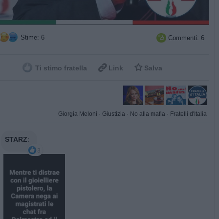
Stime: 6
Commenti: 6



Ti stimo fratella
Link
Salva
Giorgia Meloni
·
Giustizia
·
No alla mafia
·
Fratelli d'Italia
STARZ
:
3