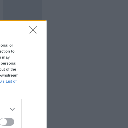
sonal or
ection to
ou may
 personal
out of the
 downstream
B’s List of