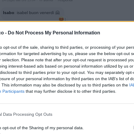
Isabo
:
isabel buon venerdì 🤗
1
·
Ti stimo
·
Rispondi
24 Luglio alle ore 13:04
co -
Do Not Process My Personal Information
pecos
:
Buongiorno 😃☕️
2
to opt-out of the sale, sharing to third parties, or processing of your per
·
Ti stimo
·
Rispondi
24 Luglio alle ore 15:17
formation for targeted advertising by us, please use the below opt-out s
r selection. Please note that after your opt-out request is processed y
Isabo
:
pecos buon pomeriggio 🤗
eing interest-based ads based on personal information utilized by us or
disclosed to third parties prior to your opt-out. You may separately opt-
·
Ti stimo
·
Rispondi
24 Luglio alle ore 15:54
losure of your personal information by third parties on the IAB’s list of
. This information may also be disclosed by us to third parties on the
IA
Celeste
:
Isabo nuuuu
Participants
that may further disclose it to other third parties.
1
·
Ti stimo
·
Rispondi
24 Luglio alle ore 19:22
Isabo
:
Celeste giuro avevo freddo
l Data Processing Opt Outs
1
·
Ti stimo
·
Rispondi
24 Luglio alle ore 19:38
o opt-out of the Sharing of my personal data.