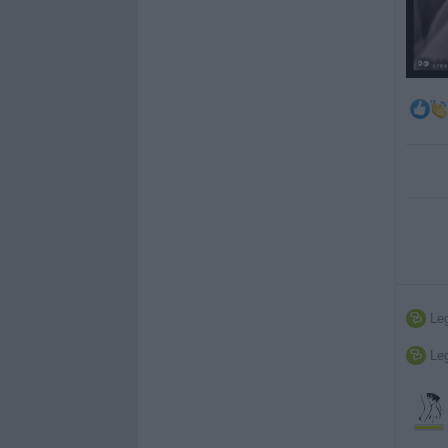
Leg

Leg
