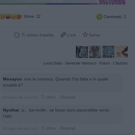
Stime: 12
Commenti: 2



Ti stimo fratella
Link
Salva
Lucio Dalla
·
Generale Vannacci
·
Futuro
·
Citazioni
Mosayco
:
non la conosco, Quando l'ha fatta e in quale
tonalità è?
·
Ti stimo
·
Rispondi
16 Giugno alle ore 23:04
Nyxthar
:
si... be-molle , se fosse duro piscerebbe verso
l'alto
·
Ti stimo
·
Rispondi
16 Giugno alle ore 23:10