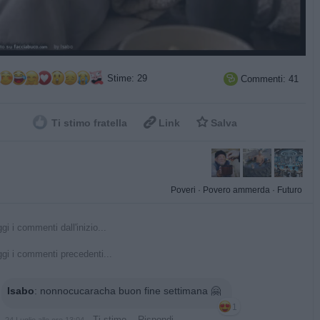
Stime: 29
Commenti: 41



Ti stimo fratella
Link
Salva
Poveri
·
Povero ammerda
·
Futuro
gi i commenti dall'inizio...
gi i commenti precedenti...
Isabo
:
nonnocucaracha buon fine settimana 🤗
1
·
Ti stimo
·
Rispondi
24 Luglio alle ore 13:04