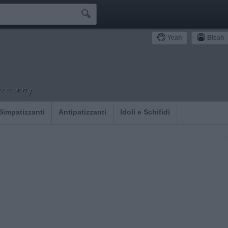

Yeah
Bleah
ommunity
Simpatizzanti
Antipatizzanti
Idoli e Schifidi