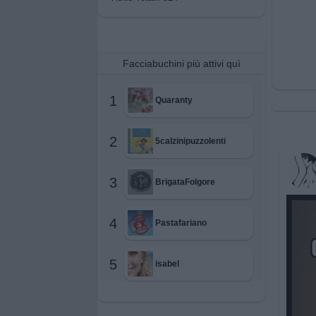
Facciabuchini più attivi quì
1
Quaranty
2
5calzinipuzzolenti
3
BrigataFolgore
4
Pastafariano
5
isabel