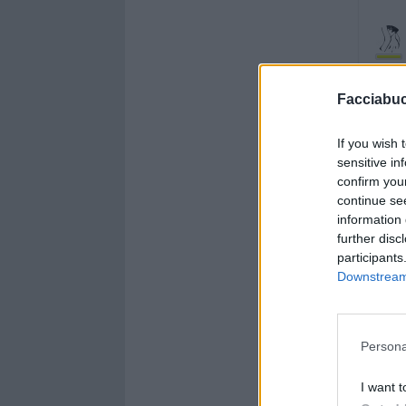
Facciabu
If you wish 
sensitive in
confirm you
continue se
information 
further disc
participants
Downstream 
Persona
I want t