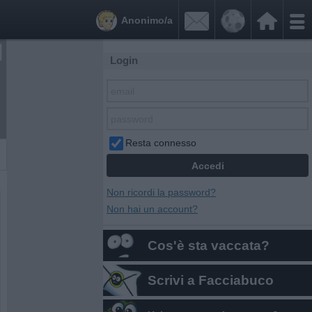


Anonimo/a
Login
Resta connesso
Non ricordi la password?
Non hai un account?
Cos'è sta vaccata?
Scrivi a Facciabuco