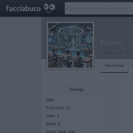
Futuro
Idolo della C
Vaccheca
Dettagli
Idolo
Post Unici: 11
Yeah:
1
Bleah:
0
Visite Totali: 924