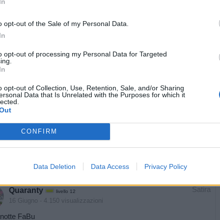
In
pubblicità
o opt-out of the Sale of my Personal Data.
In
to opt-out of processing my Personal Data for Targeted
ing.
In
o opt-out of Collection, Use, Retention, Sale, and/or Sharing
ersonal Data that Is Unrelated with the Purposes for which it
lected.
Out
CONFIRM
Data Deletion
Data Access
Privacy Policy
Satira
Quaranty
livello 12
16 Giugno
- 4.150 visualizzazioni
notte FaBu