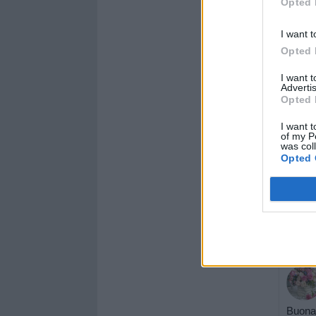
Opted 
I want t
Opted 
I want 
Advertis
Opted 
I want t
of my P
was col
Opted 
Buona