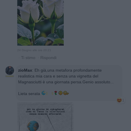
24 Giugno alle ore 20:21
·
Ti stimo
·
Rispondi
zioMax
:
Eh già,una metafora profondamente
realistica mia cara e senza una vignetta del
Magnasciutti è una giornata persa.Genio assoluto...
Lieta serata
1