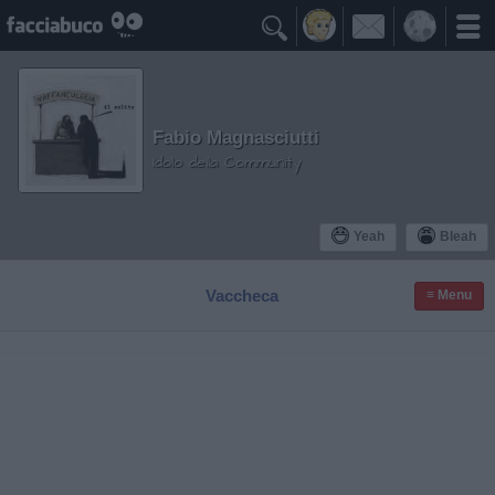

Fabio Magnasciutti
Idolo della Community
Yeah
Bleah
Vaccheca
≡ Menu