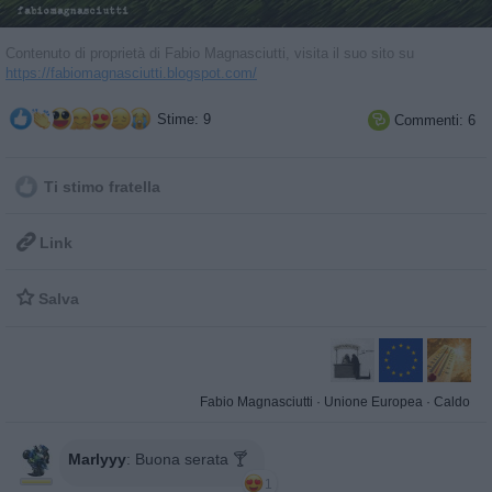
Contenuto di proprietà di Fabio Magnasciutti, visita il suo sito su
https://fabiomagnasciutti.blogspot.com/
Stime: 9
Commenti: 6

Ti stimo fratella

Link

Salva
Fabio Magnasciutti
·
Unione Europea
·
Caldo
Marlyyy
:
Buona serata 🍸
1