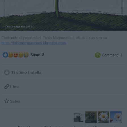
Contenuto di proprietà di Fabio Magnasciutti, visita il suo sito su
https://fabiomagnasciutti.blogspot.com/
Stime: 8
Commenti: 1

Ti stimo fratella

Link

Salva