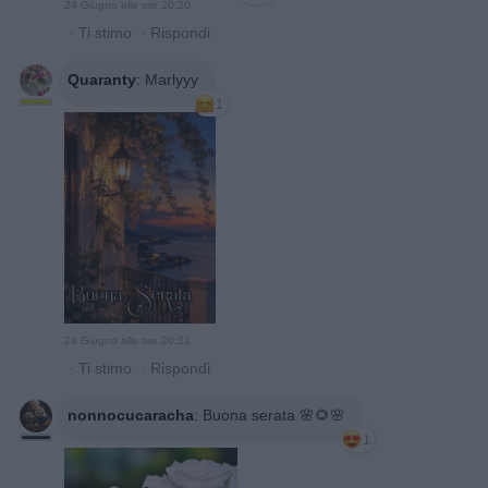
24 Giugno alle ore 20:20
·
Ti stimo
·
Rispondi
Quaranty
:
Marlyyy
1
24 Giugno alle ore 20:21
·
Ti stimo
·
Rispondi
nonnocucaracha
:
Buona serata 🌸🌻🌸
1