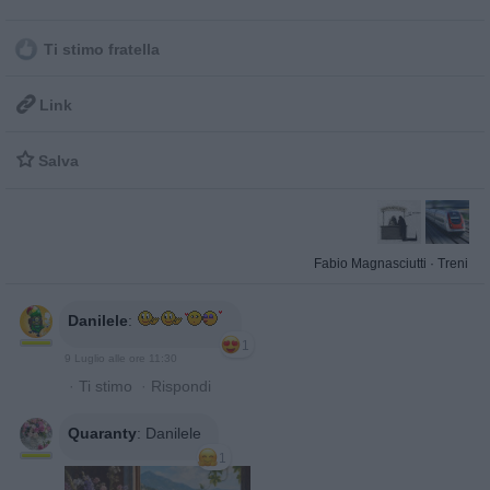
Ti stimo fratella

Link

Salva
Fabio Magnasciutti
·
Treni
Danilele
:
1
9 Luglio alle ore 11:30
·
Ti stimo
·
Rispondi
Quaranty
:
Danilele
1