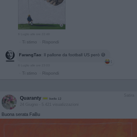
6 Luglio alle ore 22:48
·
Ti stimo
·
Rispondi
FarangTao
:
Il pallone da football US però 😅
1
6 Luglio alle ore 23:03
·
Ti stimo
·
Rispondi
Satira
Quaranty
livello 12
24 Giugno
- 5.421 visualizzazioni
Buona serata FaBu