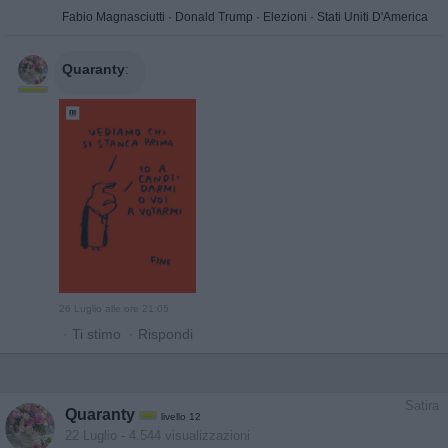
Fabio Magnasciutti
·
Donald Trump
·
Elezioni
·
Stati Uniti D'America
Quaranty
:
26 Luglio alle ore 21:05
·
Ti stimo
·
Rispondi
Satira
Quaranty
livello 12
22 Luglio
- 4.544 visualizzazioni