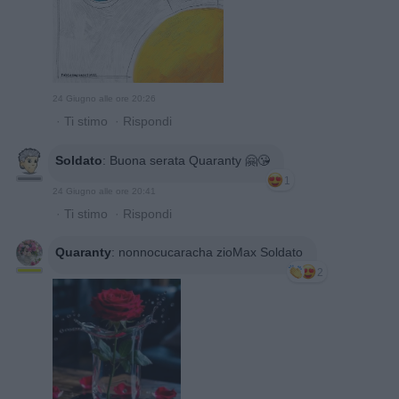
24 Giugno alle ore 20:26
·
Ti stimo
·
Rispondi
Soldato
:
Buona serata Quaranty 🤗😘
1
24 Giugno alle ore 20:41
·
Ti stimo
·
Rispondi
Quaranty
:
nonnocucaracha zioMax Soldato
2