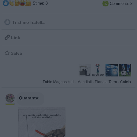
Stime: 8
Commenti: 2

Ti stimo fratella

Link

Salva
Fabio Magnasciutti
·
Mondiali
·
Pianeta Terra
·
Calcio
Quaranty
: