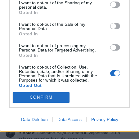
I want to opt-out of the Sharing of my
Quaranty
:
zioMax
personal data.
Opted In
1
I want to opt-out of the Sale of my
Personal Data.
Opted In
I want to opt-out of processing my
Personal Data for Targeted Advertising.
Opted In
I want to opt-out of Collection, Use,
Retention, Sale, and/or Sharing of my
Personal Data that Is Unrelated with the
Purposes for which it was collected.
16 Luglio alle ore 11:39
Opted Out
·
Ti stimo
·
Rispondi
CONFIRM
Palemmo
:
zioMax Questa è troppo forte !!! 👏
2
16 Luglio alle ore 11:43
Data Deletion
Data Access
Privacy Policy
·
Ti stimo
·
Rispondi
zioMax
:
Palemmo Bè,si in effetti il "vignettista" è un
talento creativo fuori dal comune...