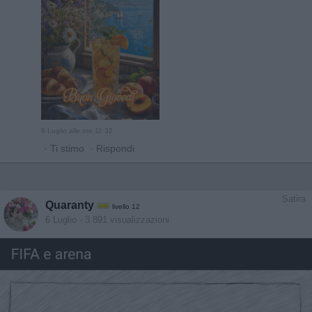
9 Luglio alle ore 11:32
·
Ti stimo
·
Rispondi
Satira
Quaranty
livello 12
6 Luglio
- 3.891 visualizzazioni