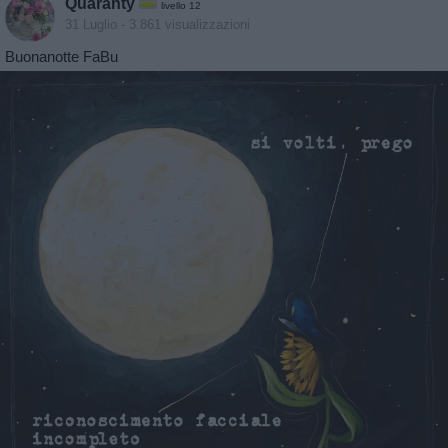
Quaranty
livello 12
31 Luglio
- 3.861 visualizzazioni
Buonanotte FaBu