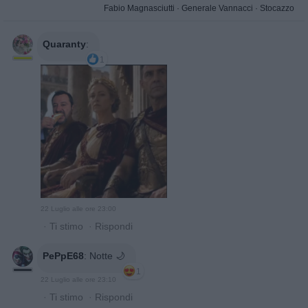
Fabio Magnasciutti
·
Generale Vannacci
·
Stocazzo
Quaranty
:
1
22 Luglio alle ore 23:00
·
Ti stimo
·
Rispondi
PePpE68
:
Notte 🌙
1
22 Luglio alle ore 23:10
·
Ti stimo
·
Rispondi