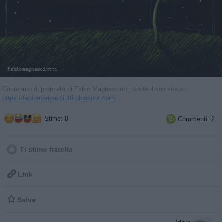
Contenuto di proprietà di Fabio Magnasciutti, visita il suo sito su
https://fabiomagnasciutti.blogspot.com/
Stime: 8
Commenti: 2

Ti stimo fratella

Link

Salva