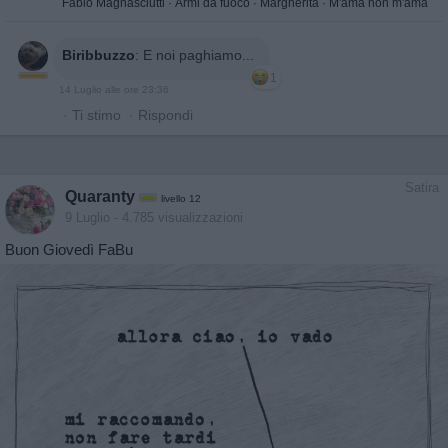
Fabio Magnasciutti
·
Armi da fuoco
·
Margherita
·
M'ama non m'ama
Biribbuzzo
:
E noi paghiamo...
1
14 Luglio alle ore 23:36
·
Ti stimo
·
Rispondi
Satira
Quaranty
livello 12
9 Luglio
- 4.785 visualizzazioni
Buon Giovedì FaBu