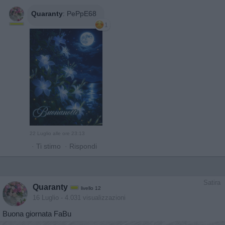
Quaranty
:
PePpE68
1
22 Luglio alle ore 23:13
·
Ti stimo
·
Rispondi
Satira
Quaranty
livello 12
16 Luglio
- 4.031 visualizzazioni
Buona giornata FaBu