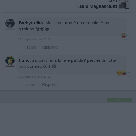
Idolo
Fabio Magnasciutti
Barbyturiko
:
Ma...ma...non è un girasole, è un
giraluna 😎😎😎
1
31 Luglio alle ore 22:08
·
Ti stimo
·
Rispondi
Furio
:
sai perché la luna è pallida? perché di notte
non dorme.. 🤣👍🏼
2
31 Luglio alle ore 22:11
·
Ti stimo
·
Rispondi
pubblicità