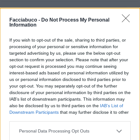
zioMax
:
Eh già,triste e cruda realtà.
Facciabuco -
Do Not Process My Personal
Information
Ah senza una vignetta del Magnasciutti,è una
giornata persa.Genio assoluto...
If you wish to opt-out of the sale, sharing to third parties, or
Sereni giorni estivi Gioia
processing of your personal or sensitive information for
🥂🍉🍀✨️🤞
targeted advertising by us, please use the below opt-out
2
section to confirm your selection. Please note that after your
opt-out request is processed you may continue seeing
interest-based ads based on personal information utilized by
us or personal information disclosed to third parties prior to
your opt-out. You may separately opt-out of the further
disclosure of your personal information by third parties on the
IAB’s list of downstream participants. This information may
also be disclosed by us to third parties on the
IAB’s List of
Downstream Participants
that may further disclose it to other
third parties.
16 Luglio alle ore 11:36
Personal Data Processing Opt Outs
·
Ti stimo
·
Rispondi