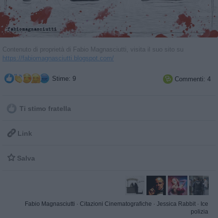
Contenuto di proprietà di Fabio Magnasciutti, visita il suo sito su
https://fabiomagnasciutti.blogspot.com/
Stime: 9
Commenti: 4

Ti stimo fratella

Link

Salva
Fabio Magnasciutti
·
Citazioni Cinematografiche
·
Jessica Rabbit
·
Ice
polizia