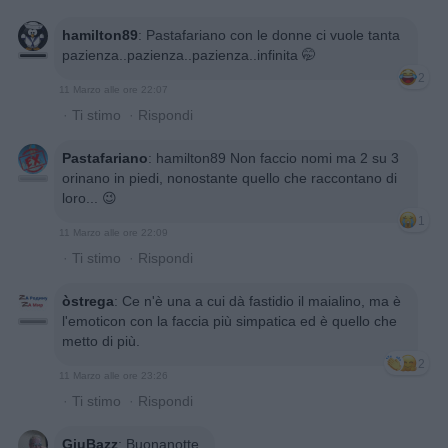
hamilton89
:
Pastafariano con le donne ci vuole tanta
pazienza..pazienza..pazienza..infinita 🤭
2
11 Marzo alle ore 22:07
·
Ti stimo
·
Rispondi
Pastafariano
:
hamilton89 Non faccio nomi ma 2 su 3
orinano in piedi, nonostante quello che raccontano di
loro... 😉
1
11 Marzo alle ore 22:09
·
Ti stimo
·
Rispondi
òstrega
:
Ce n'è una a cui dà fastidio il maialino, ma è
l'emoticon con la faccia più simpatica ed è quello che
metto di più.
2
11 Marzo alle ore 23:26
·
Ti stimo
·
Rispondi
GiuBazz
:
Buonanotte