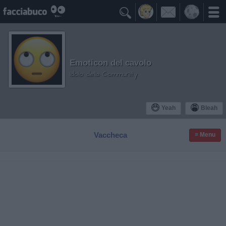

Emoticon del cavolo
Idolo della Community
Yeah
Bleah
Vaccheca
≡ Menu