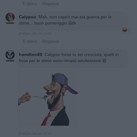
·
Ti stimo
·
Rispondi
Calypso
:
Mah, non capirò mai sta guerra per le
stime... buon pomeriggio 🤗☕
1
19 Marzo alle ore 14:02
·
Ti stimo
·
Rispondi
hamilton89
:
Calypso forse tu sei cresciuta, quelli in
fissa per le stime sono rimasti adultescenti 😆
19 Marzo alle ore 14:11