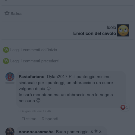

Salva
Idolo
Emoticon del cavolo
Leggi i commenti dall'inizio...

Leggi i commenti precedenti...

Pastafariano
:
Dylan2017 E' il punteggio minimo
sindacale per i punteggi, un abbraccio o un cuore
valgono di più 😊
Io sarò monotono ma un abbraccio non lo nego a
nessuno 😇
1
3 Giugno alle ore 17:46
·
Ti stimo
·
Rispondi
nonnocucaracha
:
Buon pomeriggio 🌷💐🌷