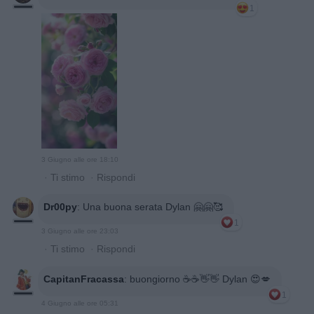
1
3 Giugno alle ore 18:10
·
Ti stimo
·
Rispondi
Dr00py
:
Una buona serata Dylan 🤗🤗🥰
1
3 Giugno alle ore 23:03
·
Ti stimo
·
Rispondi
CapitanFracassa
:
buongiorno ☕️☕️👋👋 Dylan 😍💋
1
4 Giugno alle ore 05:31