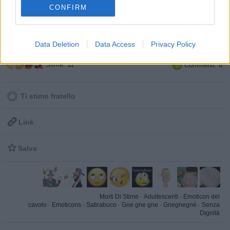
CONFIRM
Data Deletion
Data Access
Privacy Policy
Stime: 11
Commenti: 6

Ti stimo fratello

Link

Salva
Morti Di Stime
·
Adultescenti
·
Emoticon del
cavolo
·
Emoticons
·
Satirabuco
·
Gne gne gne
·
Gnegnegnè
·
Senza
Dignità