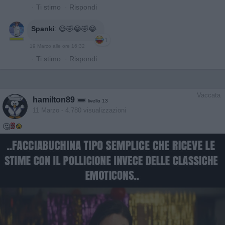
·
Ti stimo
·
Rispondi
Spanki
:
😅🤣😂🤣😂
1
19 Marzo alle ore 16:32
·
Ti stimo
·
Rispondi
Vaccata
hamilton89
livello 13
11 Marzo
- 4.780 visualizzazioni
🤔