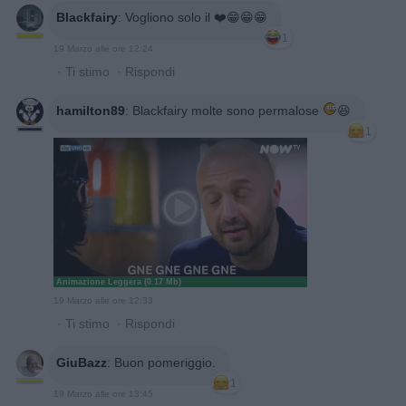
Blackfairy
:
Vogliono solo il ❤️😁😁😁
1
19 Marzo alle ore 12:24
·
Ti stimo
·
Rispondi
hamilton89
:
Blackfairy molte sono permalose
😆
1
Animazione Leggera (0.17 Mb)
19 Marzo alle ore 12:33
·
Ti stimo
·
Rispondi
GiuBazz
:
Buon pomeriggio.
1
19 Marzo alle ore 13:45