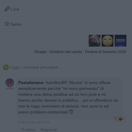

Link

Salva
Disagio
·
Emoticon del cavolo
·
Festival di Sanremo 2026
Leggi i commenti precedenti...

Pastafariano
:
hamilton89 "Alcune" si sono offese
semplicemente perchè "mi sono permesso" di
mettere una stima positiva ad un loro post e mi
hanno anche ripreso in pubblico... poi si offendono se
non le cago nemmeno di striscio: non sono io ad
avere problemi esistenziali 😇
2
11 Marzo alle ore 22:04
·
Ti stimo
·
Rispondi