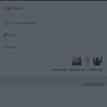
Stime: 3
Ti stimo fratello

Link

Salva
Femministe
·
Gne gne gne
·
Vaffanculo
pubblicità