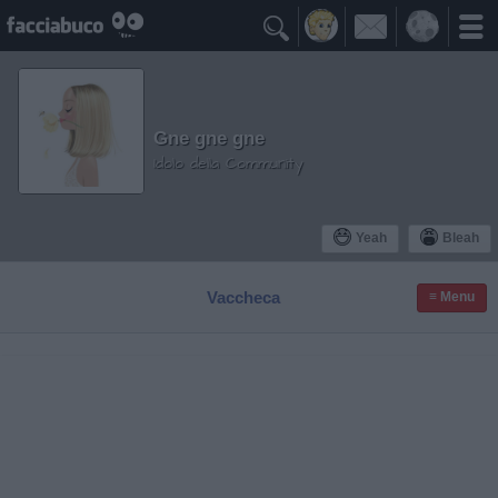

Gne gne gne
Idolo della Community
Yeah
Bleah
Vaccheca
≡ Menu