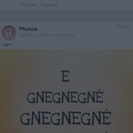
·
Ti stimo
·
Rispondi
Vaccata
Phutura
29 Marzo
- 4.231 visualizzazioni
⭐️🌠⭐️