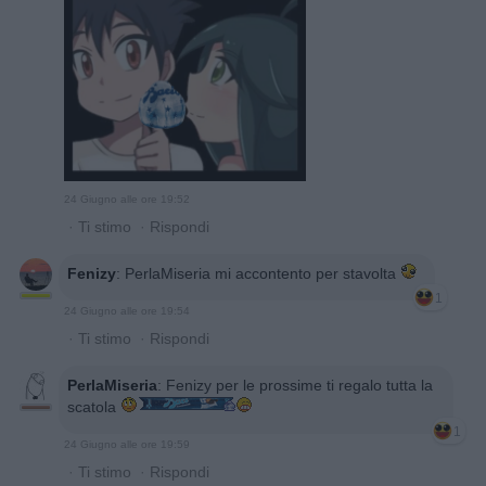
24 Giugno alle ore 19:52
·
Ti stimo
·
Rispondi
Fenizy
:
PerlaMiseria mi accontento per stavolta
1
24 Giugno alle ore 19:54
·
Ti stimo
·
Rispondi
PerlaMiseria
:
Fenizy per le prossime ti regalo tutta la
scatola
1
24 Giugno alle ore 19:59
·
Ti stimo
·
Rispondi