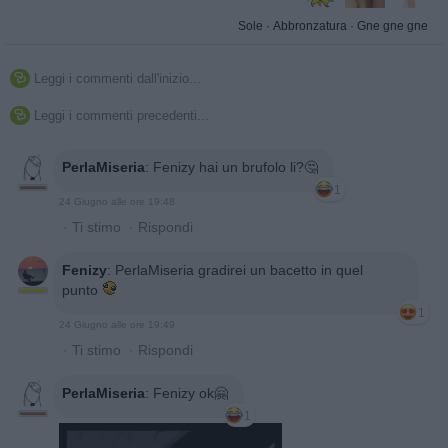
Sole
·
Abbronzatura
·
Gne gne gne
Leggi i commenti dall'inizio...

Leggi i commenti precedenti...

PerlaMiseria
:
Fenizy hai un brufolo li?🤔
1
24 Giugno alle ore 19:48
·
Ti stimo
·
Rispondi
Fenizy
:
PerlaMiseria gradirei un bacetto in quel
punto
1
24 Giugno alle ore 19:49
·
Ti stimo
·
Rispondi
PerlaMiseria
:
Fenizy ok🤗
1