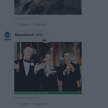
30 Marzo alle ore 07:51
·
Ti stimo
·
Rispondi
BaytaDarell
:
😁😅
2
Animazione Leggera (0.13 Mb)
30 Marzo alle ore 16:24
·
Ti stimo
·
Rispondi