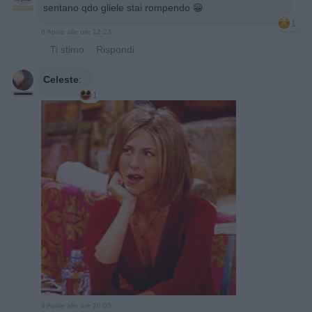
sentano qdo gliele stai rompendo 😁
1
6 Aprile alle ore 12:23
·
Ti stimo
·
Rispondi
Celeste
:
1
6 Aprile alle ore 20:05