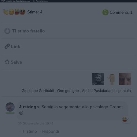
Stime: 4
Commenti: 1

Ti stimo fratello

Link

Salva
Giuseppe Garibaldi
·
Gne gne gne
·
Anche Pastafariano ti percula
Justdogs
:
Somiglia vagamente allo psicologo Crepet
😉
1
30 Giugno alle ore 10:42
·
Ti stimo
·
Rispondi