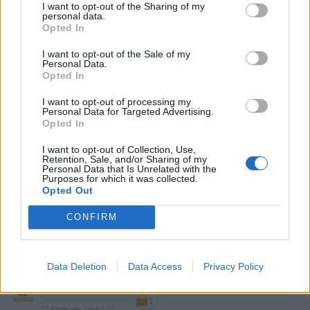
I want to opt-out of the Sharing of my
Stime: 33
Commenti: 77

personal data.
Opted In
Ti stimo fratella
I want to opt-out of the Sale of my
Personal Data.
Opted In

Link
I want to opt-out of processing my
Personal Data for Targeted Advertising.

Opted In
Salva
I want to opt-out of Collection, Use,
Retention, Sale, and/or Sharing of my
Personal Data that Is Unrelated with the
Purposes for which it was collected.
Gne gne gne
·
Dio
Opted Out
CONFIRM
Leggi i commenti dall'inizio...

Leggi i commenti precedenti...

Data Deletion
Data Access
Privacy Policy
GiuBazz
:
Buonanotte
1
22 Aprile alle ore 01:17