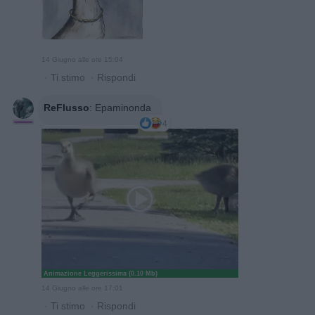
14 Giugno alle ore 15:04
·
Ti stimo
·
Rispondi
ReFlusso
:
Epaminonda
4
Animazione Leggerissima (0.10 Mb)
14 Giugno alle ore 17:01
·
Ti stimo
·
Rispondi