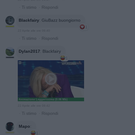
·
Ti stimo
·
Rispondi
Blackfairy
:
GiuBazz buongiorno
1
22 Aprile alle ore 06:40
·
Ti stimo
·
Rispondi
Dylan2017
:
Blackfairy
1
Animazione Leggerissima (0.06 Mb)
22 Aprile alle ore 06:42
·
Ti stimo
·
Rispondi
Mapo
:
1