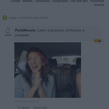
Lunedì
·
Martedì
·
Lamentarsi
·
Gnegnegnè
·
Gne gne gne
·
Psicologia
Inversa
Leggi i commenti precedenti...

PerlaMiseria
:
Latino cosi posso continuare a
romperle
2
6 Aprile alle ore 12:14
·
Ti stimo
·
Rispondi