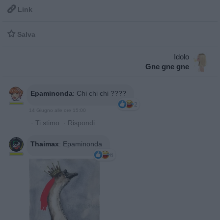

Link

Salva
Idolo
Gne gne gne
Epaminonda
:
Chi chi chi ????
2
14 Giugno alle ore 15:00
·
Ti stimo
·
Rispondi
Thaimax
:
Epaminonda
6