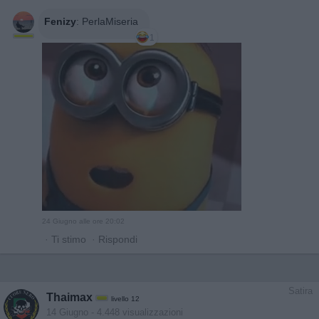
Fenizy
:
PerlaMiseria
1
24 Giugno alle ore 20:02
·
Ti stimo
·
Rispondi
Satira
Thaimax
livello 12
14 Giugno
- 4.448 visualizzazioni