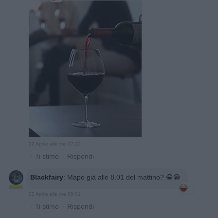
22 Aprile alle ore 07:20
·
Ti stimo
·
Rispondi
Blackfairy
:
Mapo già alle 8.01 del mattino? 😁😁
1
22 Aprile alle ore 08:01
·
Ti stimo
·
Rispondi