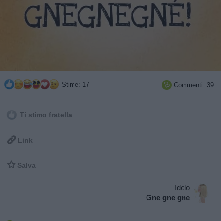
Stime: 17
Commenti: 39

Ti stimo fratella

Link

Salva
Idolo
Gne gne gne