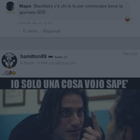
Mapo
:
Blackfairy c'è chi lo fa per cominciare bene la
giornata 🤣🤣
1
22 Aprile alle ore 11:32
·
Ti stimo
·
Rispondi
Vaccata
hamilton89
livello 13
6 Aprile
- 6.844 visualizzazioni
..🤔