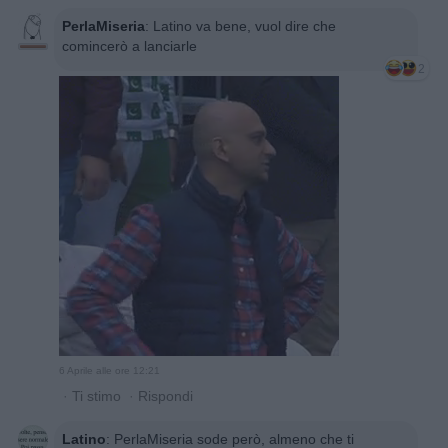
PerlaMiseria
:
Latino va bene, vuol dire che
comincerò a lanciarle
2
6 Aprile alle ore 12:21
·
Ti stimo
·
Rispondi
Latino
:
PerlaMiseria sode però, almeno che ti