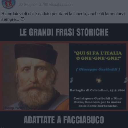
30 Giugno
- 3.780 visualizzazioni
Ricordatevi di chi è caduto per darvi la Libertà, anche di lamentarvi
sempre... 😈