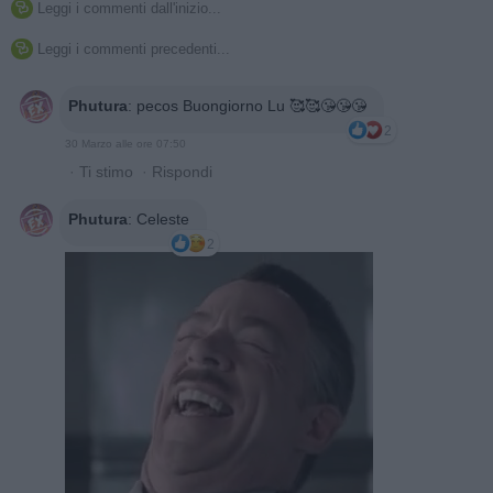
Leggi i commenti dall'inizio...

Leggi i commenti precedenti...

Phutura
:
pecos Buongiorno Lu 🥰🥰😘😘😘
2
30 Marzo alle ore 07:50
·
Ti stimo
·
Rispondi
Phutura
:
Celeste
2