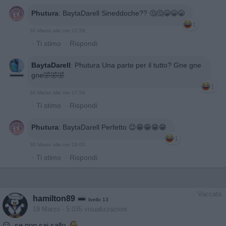
Phutura
:
BaytaDarell Sineddoche?? 🤔🤔😁😁😁
1
30 Marzo alle ore 17:58
·
Ti stimo
·
Rispondi
BaytaDarell
:
Phutura Una parte per il tutto? Gne gne
gne🤣🤣🤣
1
30 Marzo alle ore 17:59
·
Ti stimo
·
Rispondi
Phutura
:
BaytaDarell Perfetto 😉😁😁😁😁
1
30 Marzo alle ore 18:00
·
Ti stimo
·
Rispondi
Vaccata
hamilton89
livello 13
19 Marzo
- 5.035 visualizzazioni
😏..se non sai sallo..