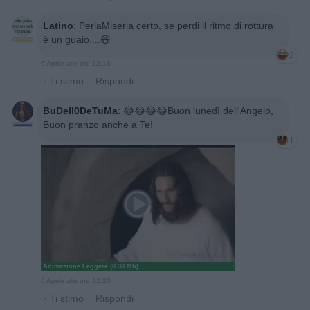
Latino
:
PerlaMiseria certo, se perdi il ritmo di rottura
è un guaio....😆
2
6 Aprile alle ore 12:16
·
Ti stimo
·
Rispondi
BuDell0DeTuMa
:
😂😂😂😂Buon lunedì dell'Angelo,
Buon pranzo anche a Te!
1
Animazione Leggera (0.38 Mb)
6 Aprile alle ore 12:20
·
Ti stimo
·
Rispondi