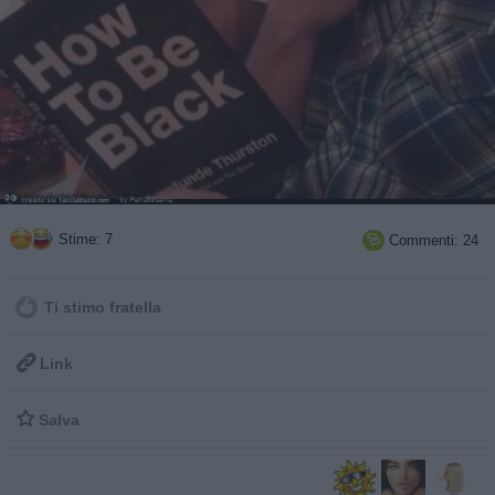
Stime: 7
Commenti: 24

Ti stimo fratella

Link

Salva