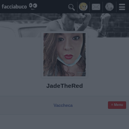

JadeTheRed
Vaccheca
≡ Menu