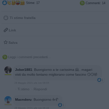
Stime: 17
Commenti: 14

Ti stimo fratella

Link

Salva
Leggi i commenti precedenti...

Joker1881
:
Buongiorno a te carissima 🤗.. magari
visti da molto lontano migliorano come fascino 🙄🙄🤣
1
28 Maggio 2021 alle ore 08:05
·
Ti stimo
·
Rispondi
Macnderu
:
Buongiorno ☕🥐
1
28 Maggio 2021 alle ore 08:44