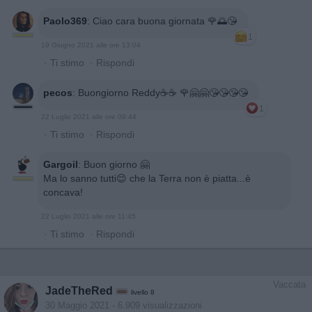
Paolo369
:
Ciao cara buona giornata 🌹🌅😘
1
19 Giugno 2021 alle ore 13:04
·
Ti stimo
·
Rispondi
pecos
:
Buongiorno Reddy☕️☕️ 🌹🤗🤗😘😘😘😘
1
22 Luglio 2021 alle ore 09:44
·
Ti stimo
·
Rispondi
Gargoil
:
Buon giorno 🤗
Ma lo sanno tutti😌 che la Terra non è piatta...è
concava!
22 Luglio 2021 alle ore 11:45
·
Ti stimo
·
Rispondi
Vaccata
JadeTheRed
livello 8
30 Maggio 2021
- 6.909 visualizzazioni