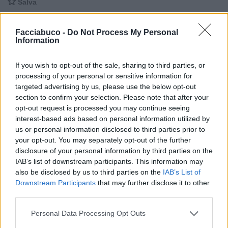

Salva
Facciabuco -
Do Not Process My Personal
Leggi i commenti precedenti...

Information
JadeTheRed
:
Solo ai nostalgici del ventennio,
If you wish to opt-out of the sale, sharing to third parties, or
specializzandi in democrazia.... Auguro che morissero
processing of your personal or sensitive information for
soffocati con l'olio di ricino!!!😵😦😱
targeted advertising by us, please use the below opt-out
2
section to confirm your selection. Please note that after your
22 Luglio 2021 alle ore 12:55
opt-out request is processed you may continue seeing
·
Ti stimo
·
Rispondi
interest-based ads based on personal information utilized by
us or personal information disclosed to third parties prior to
Aragorn
:
Ultimamente virologo grazie 😁😁... Ciao
your opt-out. You may separately opt-out of the further
cara buon pranzo 😄🤗😘🍷
disclosure of your personal information by third parties on the
1
22 Luglio 2021 alle ore 12:55
IAB’s list of downstream participants. This information may
also be disclosed by us to third parties on the
IAB’s List of
·
Ti stimo
·
Rispondi
Downstream Participants
that may further disclose it to other
third parties.
FarangTao
:
Cin cin 🍷🍺🍷🍺☕️☕️
22 Luglio 2021 alle ore 13:03
Personal Data Processing Opt Outs
·
Ti stimo
·
Rispondi