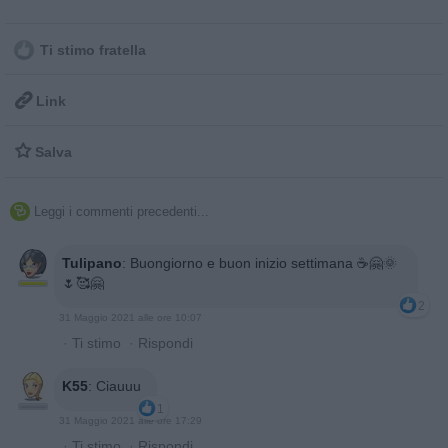
Ti stimo fratella

Link

Salva
Leggi i commenti precedenti...

Tulipano
:
Buongiorno e buon inizio settimana ☕🤗🌞
🌷🥰🤗
2
31 Maggio 2021 alle ore 10:07
·
Ti stimo
·
Rispondi
K55
:
Ciauuu
1
31 Maggio 2021 alle ore 17:29
·
Ti stimo
·
Rispondi