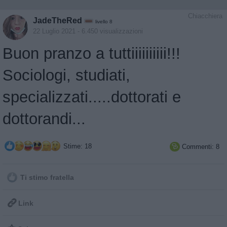
Chiacchiera
JadeTheRed
livello 8
22 Luglio 2021
- 6.450 visualizzazioni
Buon pranzo a tuttiiiiiiiiii!!!
Sociologi, studiati,
specializzati.....dottorati e
dottorandi...
Stime: 18
Commenti: 8

Ti stimo fratella

Link