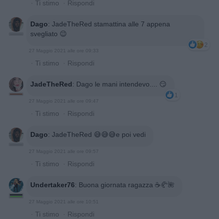
·
Ti stimo
·
Rispondi
Dago
:
JadeTheRed stamattina alle 7 appena
svegliato 😉
2
27 Maggio 2021 alle ore 09:33
·
Ti stimo
·
Rispondi
JadeTheRed
:
Dago le mani intendevo.... 😏
1
27 Maggio 2021 alle ore 09:47
·
Ti stimo
·
Rispondi
Dago
:
JadeTheRed 😅😅😅e poi vedi
27 Maggio 2021 alle ore 09:57
·
Ti stimo
·
Rispondi
Undertaker76
:
Buona giornata ragazza ☕🥐🌺
27 Maggio 2021 alle ore 10:51
·
Ti stimo
·
Rispondi