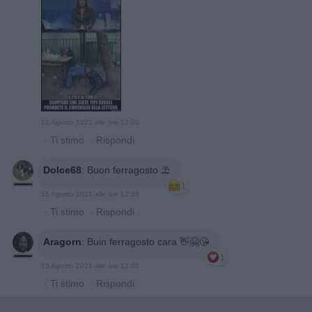
15 Agosto 2021 alle ore 12:20
·
Ti stimo
·
Rispondi
Dolce68
:
Buon ferragosto ⛱
1
15 Agosto 2021 alle ore 12:28
·
Ti stimo
·
Rispondi
Aragorn
:
Buin ferragosto cara 👋🤗😘
1
15 Agosto 2021 alle ore 12:55
·
Ti stimo
·
Rispondi