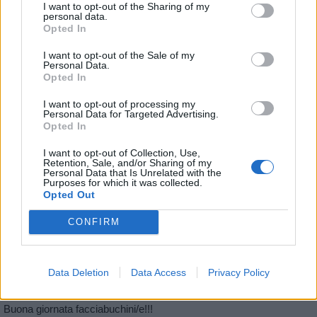
I want to opt-out of the Sharing of my
personal data.
yasuma
:
Buon pranzo 🍝
Opted In
1
22 Luglio 2021 alle ore 13:04
I want to opt-out of the Sale of my
Personal Data.
·
Ti stimo
·
Rispondi
Opted In
Bomber9
:
Buon pranzo 🍷
I want to opt-out of processing my
Personal Data for Targeted Advertising.
1
22 Luglio 2021 alle ore 13:53
Opted In
·
Ti stimo
·
Rispondi
I want to opt-out of Collection, Use,
Retention, Sale, and/or Sharing of my
Paolo369
:
Buona serata, ma chi si rivede!
Personal Data that Is Unrelated with the
Purposes for which it was collected.
1
Opted Out
23 Luglio 2021 alle ore 20:02
·
Ti stimo
·
Rispondi
CONFIRM
Vaccata
JadeTheRed
Data Deletion
Data Access
Privacy Policy
livello 8
19 Giugno 2021
- 8.322 visualizzazioni
Buona giornata facciabuchini/e!!!