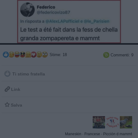
Stime: 18
Commenti: 9

Ti stimo fratella

Link

Salva
Maneskin
·
Francese
·
Picciòn d mammt