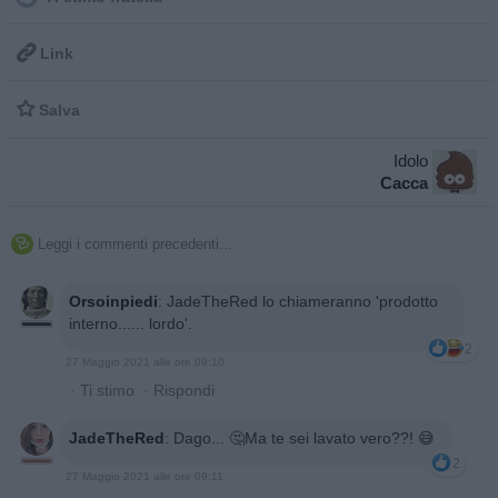

Link

Salva
Idolo
Cacca
Leggi i commenti precedenti...

Orsoinpiedi
:
JadeTheRed lo chiameranno 'prodotto
interno...... lordo'.
2
27 Maggio 2021 alle ore 09:10
·
Ti stimo
·
Rispondi
JadeTheRed
:
Dago... 🤔Ma te sei lavato vero??! 😅
2
27 Maggio 2021 alle ore 09:11