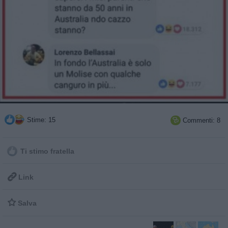
Stime: 15
Commenti: 8

Ti stimo fratella

Link

Salva