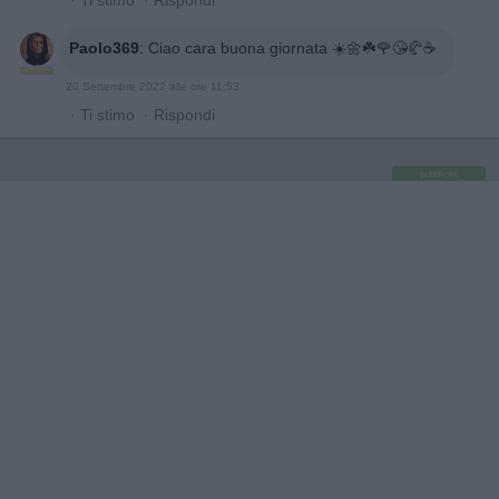
·
Ti stimo
·
Rispondi
Paolo369
:
Ciao cara buona giornata ☀️🌼☘️🌹😘🥐☕
20 Settembre 2022 alle ore 11:53
·
Ti stimo
·
Rispondi
pubblicità