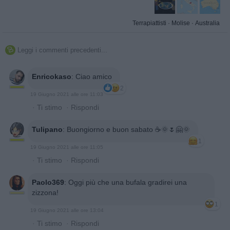
Terrapiattisti
·
Molise
·
Australia
Leggi i commenti precedenti...

Enricokaso
:
Ciao amico
2
19 Giugno 2021 alle ore 11:03
·
Ti stimo
·
Rispondi
Tulipano
:
Buongiorno e buon sabato ☕🌞🌷🤗🌞
1
19 Giugno 2021 alle ore 11:05
·
Ti stimo
·
Rispondi
Paolo369
:
Oggi più che una bufala gradirei una
zizzona!
1
19 Giugno 2021 alle ore 13:04
·
Ti stimo
·
Rispondi