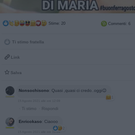
Stime: 20
Commenti: 6

Ti stimo fratella

Link

Salva
Nonsochisono
:
Quasi ,quasi ci credo..oggi😉
1
15 Agosto 2021 alle ore 12:09
·
Ti stimo
·
Rispondi
Enricokaso
:
Ciaooo
2
15 Agosto 2021 alle ore 12:09