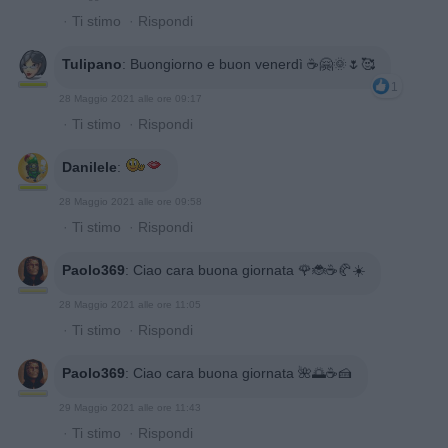
·
Ti stimo
·
Rispondi
Tulipano
:
Buongiorno e buon venerdì ☕🤗🌞🌷🥰
1
28 Maggio 2021 alle ore 09:17
·
Ti stimo
·
Rispondi
Danilele
:
28 Maggio 2021 alle ore 09:58
·
Ti stimo
·
Rispondi
Paolo369
:
Ciao cara buona giornata 🌹🐞☕🥐☀️
28 Maggio 2021 alle ore 11:05
·
Ti stimo
·
Rispondi
Paolo369
:
Ciao cara buona giornata 🌺🌅☕🍰
29 Maggio 2021 alle ore 11:43
·
Ti stimo
·
Rispondi