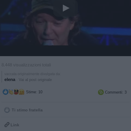
8.448 visualizzazioni totali
vaccata originalmente divulgata da:
elena
·
Vai al post originale
Stime: 10
Commenti: 3

Ti stimo fratella

Link