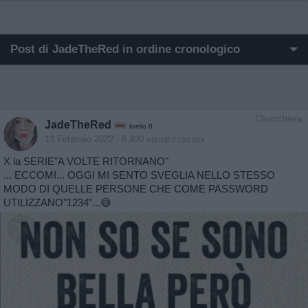
Post di JadeTheRed in ordine cronologico
I post di JadeTheRed più apprezzati
I post di JadeTheRed più visualizzati
Chiacchiera
JadeTheRed
livello 8
Post in cui hanno evocato JadeTheRed
13 Febbraio 2022
- 6.490 visualizzazioni
X la SERIE"A VOLTE RITORNANO"
Post commentati da JadeTheRed
... ECCOMI... OGGI MI SENTO SVEGLIA NELLO STESSO
MODO DI QUELLE PERSONE CHE COME PASSWORD
Primi post di JadeTheRed
UTILIZZANO"1234"...😅