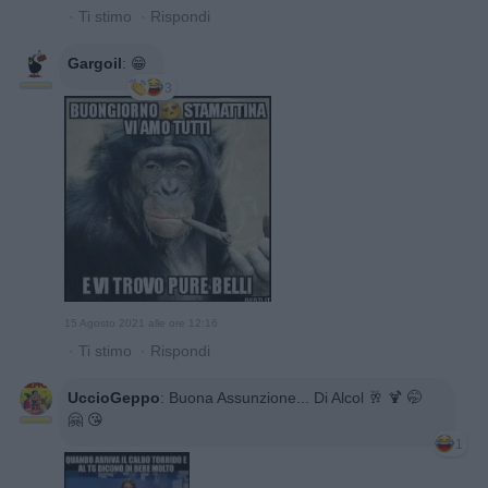
·
Ti stimo
·
Rispondi
Gargoil
:
😁
3
15 Agosto 2021 alle ore 12:16
·
Ti stimo
·
Rispondi
UccioGeppo
:
Buona Assunzione... Di Alcol 🥂 🍹 🤭
🤗 😘
1