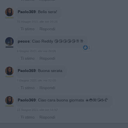
Paolo369
:
Bella sera!
31 Maggio 2021 alle ore 20:28
·
Ti stimo
·
Rispondi
pecos
:
Ciao Reddy 😘😘😘😘😘🥂🥂
1
4 Giugno 2021 alle ore 20:06
·
Ti stimo
·
Rispondi
Paolo369
:
Buona serata
7 Giugno 2021 alle ore 22:00
·
Ti stimo
·
Rispondi
Paolo369
:
Ciao cara buona giornata ☀️🐞🌺😘☕🥐
12 Giugno 2021 alle ore 14:52
·
Ti stimo
·
Rispondi