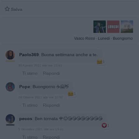

Salva
Vasco Rossi
·
Lunedì
·
Buongiorno
Paolo369
:
Buona settimana anche a te.
1
30 Agosto 2021 alle ore 15:41
·
Ti stimo
·
Rispondi
Pope
:
Buongiorno ☕️🤗👋
1
28 Ottobre 2021 alle ore 10:52
·
Ti stimo
·
Rispondi
pecos
:
Ben tornata 🌹😊😘😘😘😘😘😘😘😘
1
5 Dicembre 2021 alle ore 13:41
·
Ti stimo
·
Rispondi