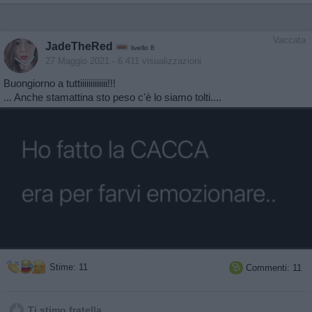
Vaccata
JadeTheRed
livello 8
27 Maggio 2021
- 6.411 visualizzazioni
Buongiorno a tuttiiiiiiiiiiiii!!!
... Anche stamattina sto peso c'è lo siamo tolti....
Stime: 11
Commenti: 11

Ti stimo fratella