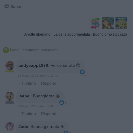

Salva
A volte ritornano
·
La bella addormentata
·
Buongiorno stocazzo
Leggi i commenti precedenti...

andycapp1970
:
Felice serata 😊
1
13 Marzo 2022 alle ore 21:40
·
Ti stimo
·
Rispondi
isabel
:
Buongiorno 🤗
3
29 Marzo 2022 alle ore 09:37
·
Ti stimo
·
Rispondi
Jade
:
Buona giornata ☕