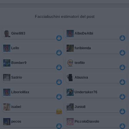
Facciabuchini estimatori del post
Ginelli93
AlboDeAlbi
Lello
furibionda
Bomber9
teofilo
Satirio
Abusiva
LiborioMax
Undertaker76
isabel
Junio8
pecos
PiccoloDiavolo