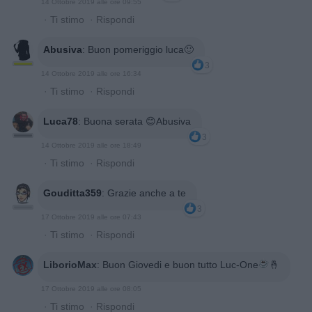
14 Ottobre 2019 alle ore 09:55
·
Ti stimo
·
Rispondi
Abusiva
:
Buon pomeriggio luca🙂
3
14 Ottobre 2019 alle ore 16:34
·
Ti stimo
·
Rispondi
Luca78
:
Buona serata 😊Abusiva
3
14 Ottobre 2019 alle ore 18:49
·
Ti stimo
·
Rispondi
Gouditta359
:
Grazie anche a te
3
17 Ottobre 2019 alle ore 07:43
·
Ti stimo
·
Rispondi
LiborioMax
:
Buon Giovedi e buon tutto Luc-One
🤞
17 Ottobre 2019 alle ore 08:05
·
Ti stimo
·
Rispondi