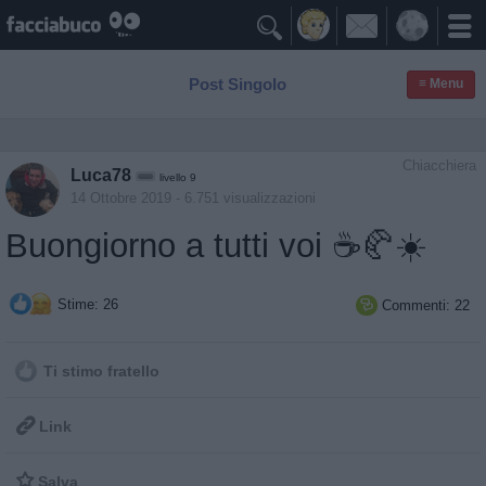

Post Singolo
≡ Menu
Chiacchiera
Luca78
livello 9
14 Ottobre 2019
- 6.751 visualizzazioni
Buongiorno a tutti voi ☕️🥐☀️
Stime: 26
Commenti: 22

Ti stimo fratello

Link

Salva