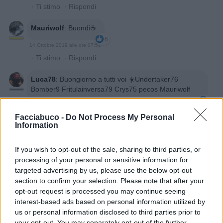
·
Ti stimo
·
Rispondi
Mauriwolf
:
Buondì☕️
6
14 Ottobre 2019 alle ore 07:51
·
Ti stimo
·
Rispondi
Luca78
:
Buongiorno a tutti voi ☀️Undertaker76
Bomber9 Fritulainversa79 Crys75 pecos Mauriwolf
5
14 Ottobre 2019 alle ore 07:57
Facciabuco -
Do Not Process My Personal
·
Ti stimo
·
Rispondi
Information
Satirio
:
Buongiorno
If you wish to opt-out of the sale, sharing to third parties, or
4
14 Ottobre 2019 alle ore 08:20
processing of your personal or sensitive information for
targeted advertising by us, please use the below opt-out
·
Ti stimo
·
Rispondi
section to confirm your selection. Please note that after your
opt-out request is processed you may continue seeing
AlboDeAlbi
:
Buongiorno 😊
interest-based ads based on personal information utilized by
4
14 Ottobre 2019 alle ore 08:31
us or personal information disclosed to third parties prior to
·
Ti stimo
·
Rispondi
your opt-out. You may separately opt-out of the further