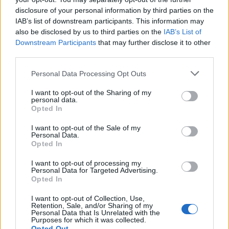
disclosure of your personal information by third parties on the
Luca78
:
Buongiorno ☀️ a voi Satirio AlboDeAlbi
IAB’s list of downstream participants. This information may
also be disclosed by us to third parties on the
IAB’s List of
2
14 Ottobre 2019 alle ore 08:45
Downstream Participants
that may further disclose it to other
·
Ti stimo
·
Rispondi
third parties.
isabel
:
Buongiorno 😊☕️Luca78
Personal Data Processing Opt Outs
4
14 Ottobre 2019 alle ore 08:45
I want to opt-out of the Sharing of my
personal data.
·
Ti stimo
·
Rispondi
Opted In
Luca78
:
Buongiorno isabel 😜
I want to opt-out of the Sale of my
Personal Data.
3
Opted In
14 Ottobre 2019 alle ore 08:45
·
Ti stimo
·
Rispondi
I want to opt-out of processing my
Personal Data for Targeted Advertising.
Allison
:
Buongiorno Luchino 🍩☕️
😘
Opted In
4
14 Ottobre 2019 alle ore 08:58
I want to opt-out of Collection, Use,
Retention, Sale, and/or Sharing of my
·
Ti stimo
·
Rispondi
Personal Data that Is Unrelated with the
Purposes for which it was collected.
Opted Out