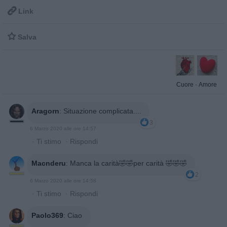

Link

Salva
Cuore
·
Amore
Aragorn
:
Situazione complicata....
3
6 Marzo 2020 alle ore 14:57
·
Ti stimo
·
Rispondi
Macnderu
:
Manca la carità🤣🤣per carità 🤣🤣🤣
2
6 Marzo 2020 alle ore 14:58
·
Ti stimo
·
Rispondi
Paolo369
:
Ciao