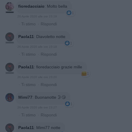
fioredacciaio
:
Molto bella
1
26 Aprile 2020 alle ore 23:19
·
Ti stimo
·
Rispondi
Paola11
:
Diavoletto notte
1
26 Aprile 2020 alle ore 23:19
·
Ti stimo
·
Rispondi
Paola11
:
fioredacciaio grazie mille
1
26 Aprile 2020 alle ore 23:20
·
Ti stimo
·
Rispondi
Mimi77
:
Buonanotte 🌛😴
1
26 Aprile 2020 alle ore 23:27
·
Ti stimo
·
Rispondi
Paola11
:
Mimi77 notte