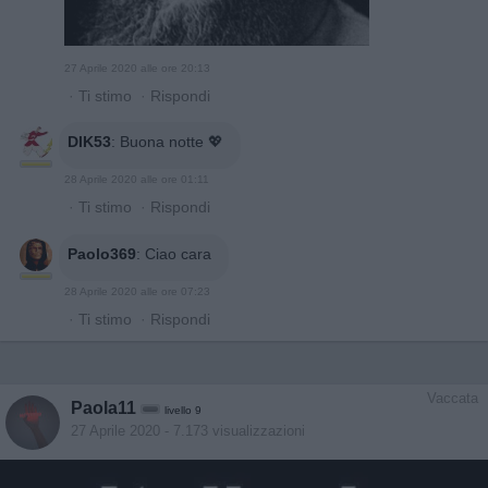
27 Aprile 2020 alle ore 20:13
·
Ti stimo
·
Rispondi
DIK53
:
Buona notte 💖
28 Aprile 2020 alle ore 01:11
·
Ti stimo
·
Rispondi
Paolo369
:
Ciao cara
28 Aprile 2020 alle ore 07:23
·
Ti stimo
·
Rispondi
Vaccata
Paola11
livello 9
27 Aprile 2020
- 7.173 visualizzazioni