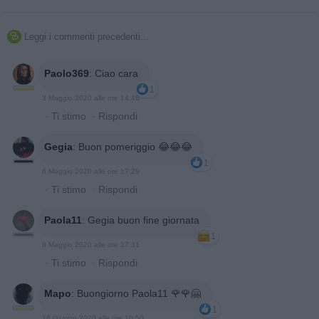
Leggi i commenti precedenti...

Paolo369
:
Ciao cara
1
3 Maggio 2020 alle ore 14:46
·
Ti stimo
·
Rispondi
Gegia
:
Buon pomeriggio 😂😂😂
1
6 Maggio 2020 alle ore 17:29
·
Ti stimo
·
Rispondi
Paola11
:
Gegia buon fine giornata
1
6 Maggio 2020 alle ore 17:31
·
Ti stimo
·
Rispondi
Mapo
:
Buongiorno Paola11 🌹🌹🤗
1
16 Giugno 2020 alle ore 10:50