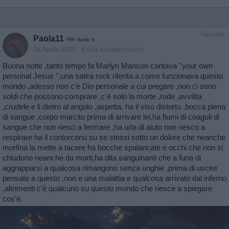
Vaccata
Paola11
livello 9
26 Aprile 2020
- 8.524 visualizzazioni
Buona notte ,tanto tempo fa Marlyn Manson cantava ''your own
personal Jesus '',una satira rock riferita a come funzionava questo
mondo ,adesso non c'è Dio personale a cui pregare ,non ci sono
soldi che possono comprare ,c'è solo la morte ,rude ,avvilita
,crudele e li dietro al angolo ,aspetta, ha il viso distorto ,bocca piena
di sangue ,corpo marcito prima di arrivare lei,ha fiumi di coaguli di
sangue che non riesci a fermare ,ha urla di aiuto non riesco a
respirare ha il contorcersi su se stessi sotto un dolore che neanche
morfina la mette a tacere ha bocche spalancate e occhi che non si
chiudono neanche da morti,ha dita sanguinanti che a furia di
aggrapparsi a qualcosa rimangono senza unghie ,prima di uscire
pensate a questo ,non e una malattia e qualcosa arrivato dal inferno
,altrimenti c'è qualcuno su questo mondo che riesce a spiegare
cos'è.