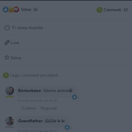
Stime: 16
Commenti: 10

Ti stimo fratella

Link

Salva
Leggi i commenti precedenti...

Enricokaso
:
Giorno amica😁
1
28 Aprile 2020 alle ore 08:59
·
Ti stimo
·
Rispondi
Grandfather
:
🤗🤗💫💫💫
1
28 Aprile 2020 alle ore 09:12