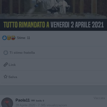
Stime: 11
Ti stimo fratella

Link

Salva
Vaccata
Paola11
livello 9
28 Aprile 2020
- 7.385 visualizzazioni