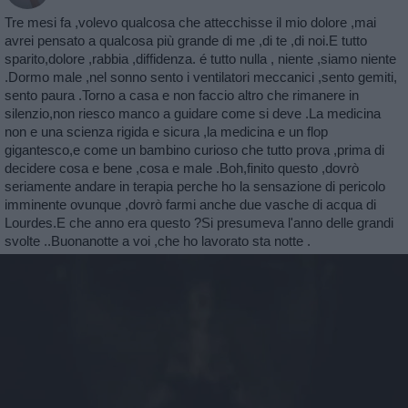
Tre mesi fa ,volevo qualcosa che attecchisse il mio dolore ,mai
avrei pensato a qualcosa più grande di me ,di te ,di noi.E tutto
sparito,dolore ,rabbia ,diffidenza. é tutto nulla , niente ,siamo niente
.Dormo male ,nel sonno sento i ventilatori meccanici ,sento gemiti,
sento paura .Torno a casa e non faccio altro che rimanere in
silenzio,non riesco manco a guidare come si deve .La medicina
non e una scienza rigida e sicura ,la medicina e un flop
gigantesco,e come un bambino curioso che tutto prova ,prima di
decidere cosa e bene ,cosa e male .Boh,finito questo ,dovrò
seriamente andare in terapia perche ho la sensazione di pericolo
imminente ovunque ,dovrò farmi anche due vasche di acqua di
Lourdes.E che anno era questo ?Si presumeva l'anno delle grandi
svolte ..Buonanotte a voi ,che ho lavorato sta notte .