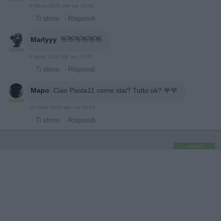
6 Marzo 2020 alle ore 23:48
·
Ti stimo
·
Rispondi
Marlyyy
:
👋👋👋👋👋👋
8 Aprile 2020 alle ore 21:06
·
Ti stimo
·
Rispondi
Mapo
:
Ciao Paola11 come stai? Tutto ok? 🌹🌹
19 Aprile 2020 alle ore 16:19
·
Ti stimo
·
Rispondi
pubblicità