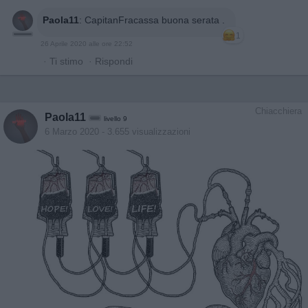
Paola11
:
CapitanFracassa buona serata .
1
26 Aprile 2020 alle ore 22:52
·
Ti stimo
·
Rispondi
Chiacchiera
Paola11
livello 9
6 Marzo 2020
- 3.655 visualizzazioni