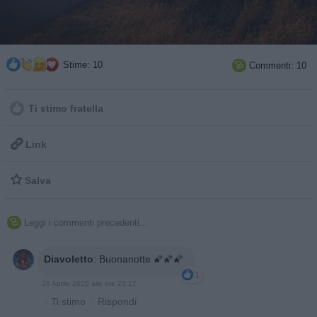
Stime: 10
Commenti: 10

Ti stimo fratella

Link

Salva
Leggi i commenti precedenti...

Diavoletto
:
Buonanotte 🌠🌠🌠
1
26 Aprile 2020 alle ore 23:17
·
Ti stimo
·
Rispondi