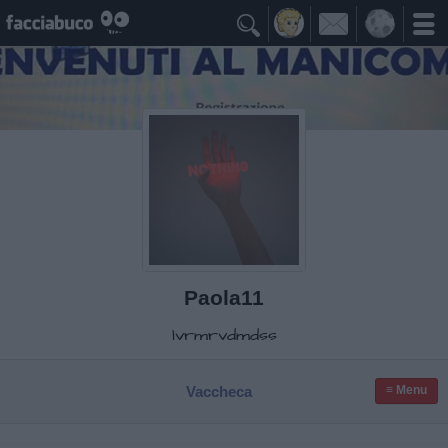

Paola11
lvrmrvdmdss
Vaccheca
≡ Menu