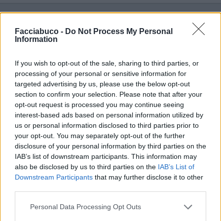
Vaccata
Facciabuco -
Do Not Process My Personal
Paola11
livello 9
Information
27 Aprile 2020
- 8.040 visualizzazioni
Come rimorchiare ai tempi di
If you wish to opt-out of the sale, sharing to third parties, or
processing of your personal or sensitive information for
corona virus:"Vuoi essere mia
targeted advertising by us, please use the below opt-out
section to confirm your selection. Please note that after your
zia ?''
opt-out request is processed you may continue seeing
interest-based ads based on personal information utilized by
us or personal information disclosed to third parties prior to
Stime: 15
Commenti: 5
your opt-out. You may separately opt-out of the further

disclosure of your personal information by third parties on the
IAB’s list of downstream participants. This information may
Ti stimo fratella
also be disclosed by us to third parties on the
IAB’s List of
Downstream Participants
that may further disclose it to other
third parties.

Link
Personal Data Processing Opt Outs

Salva