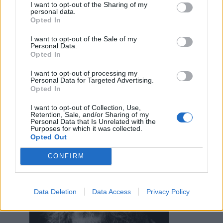
I want to opt-out of the Sharing of my
personal data.
Opted In
Daphne
:
Questa è bellissima 🤭🤭🤭
1
I want to opt-out of the Sale of my
27 Aprile 2020 alle ore 19:19
Personal Data.
·
Ti stimo
·
Rispondi
Opted In
I want to opt-out of processing my
Manonsaprei
:
Avete visto mia zia..per caso è
Personal Data for Targeted Advertising.
passata di qua? 😂
Opted In
1
27 Aprile 2020 alle ore 19:27
I want to opt-out of Collection, Use,
Retention, Sale, and/or Sharing of my
·
Ti stimo
·
Rispondi
Personal Data that Is Unrelated with the
Purposes for which it was collected.
Paolo369
:
Opted Out
1
CONFIRM
Data Deletion
Data Access
Privacy Policy