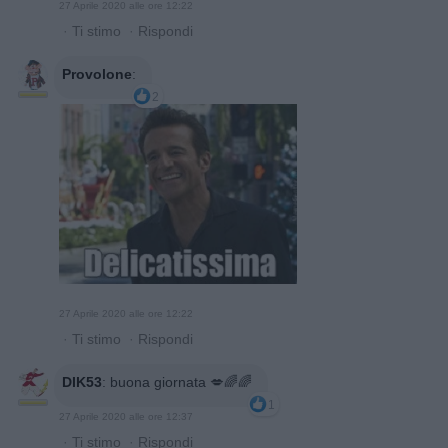
27 Aprile 2020 alle ore 12:22
·
Ti stimo
·
Rispondi
Provolone
:
2
27 Aprile 2020 alle ore 12:22
·
Ti stimo
·
Rispondi
DIK53
:
buona giornata 💋🌈🌈
1
27 Aprile 2020 alle ore 12:37
·
Ti stimo
·
Rispondi