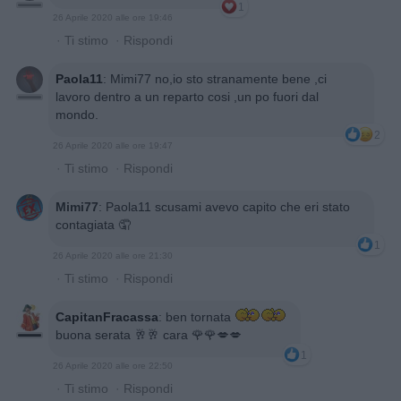
1
26 Aprile 2020 alle ore 19:46
·
Ti stimo
·
Rispondi
Paola11
:
Mimi77 no,io sto stranamente bene ,ci
lavoro dentro a un reparto cosi ,un po fuori dal
mondo.
2
26 Aprile 2020 alle ore 19:47
·
Ti stimo
·
Rispondi
Mimi77
:
Paola11 scusami avevo capito che eri stato
contagiata 🤦
1
26 Aprile 2020 alle ore 21:30
·
Ti stimo
·
Rispondi
CapitanFracassa
:
ben tornata
buona serata 🥂🥂 cara 🌹🌹💋💋
1
26 Aprile 2020 alle ore 22:50
·
Ti stimo
·
Rispondi