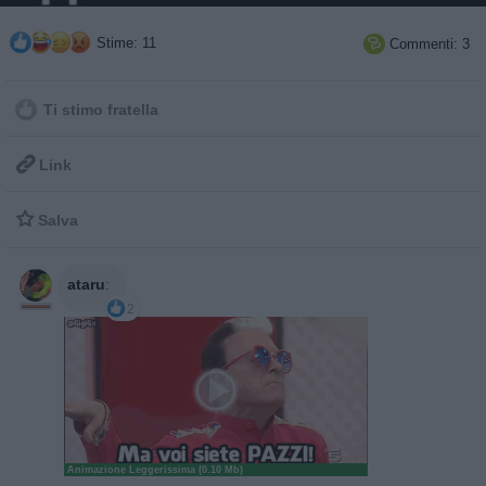
Stime: 11
Commenti: 3

Ti stimo fratella

Link

Salva
ataru
:
2
Animazione Leggerissima (0.10 Mb)