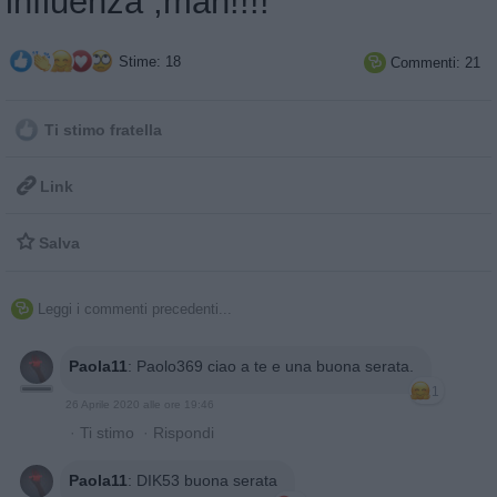
influenza ,mah!!!!
Stime: 18
Commenti: 21

Ti stimo fratella

Link

Salva
Leggi i commenti precedenti...

Paola11
:
Paolo369 ciao a te e una buona serata.
1
26 Aprile 2020 alle ore 19:46
·
Ti stimo
·
Rispondi
Paola11
:
DIK53 buona serata