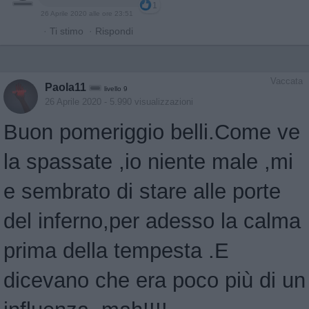
1
26 Aprile 2020 alle ore 23:51
·
Ti stimo
·
Rispondi
Vaccata
Paola11
livello 9
26 Aprile 2020
- 5.990 visualizzazioni
Buon pomeriggio belli.Come ve
la spassate ,io niente male ,mi
e sembrato di stare alle porte
del inferno,per adesso la calma
prima della tempesta .E
dicevano che era poco più di un