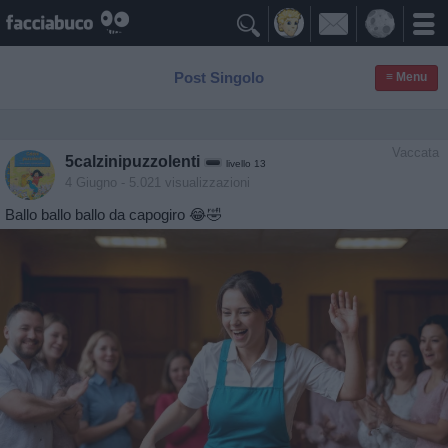

Post Singolo
≡ Menu
Vaccata
5calzinipuzzolenti
livello 13
4 Giugno
- 5.021 visualizzazioni
Ballo ballo ballo da capogiro 😂🤣