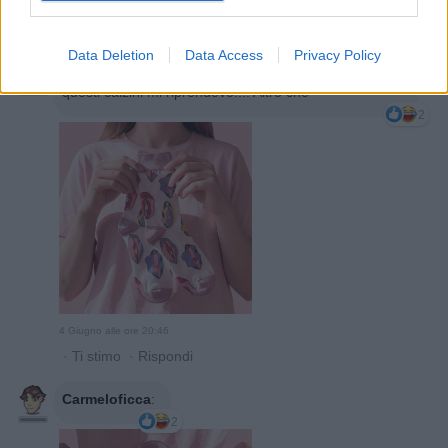
4 Giugno alle ore 20:33
·
Ti stimo
·
Rispondi
Data Deletion
Data Access
Privacy Policy
Carmeloficca
:
5CALZINIPUZZOLENTI se erano
questi calzini mi riprendevo!!!! Altro ché
2
4 Giugno alle ore 20:46
·
Ti stimo
·
Rispondi
Carmeloficca
:
2