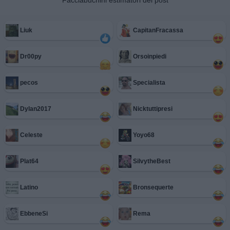
Liuk
CapitanFracassa
Dr00py
Orsoinpiedi
pecos
Specialista
Dylan2017
Nicktuttipresi
Celeste
Yoyo68
Plat64
SilvytheBest
Latino
Bronsequerte
EbbeneSi
Rema