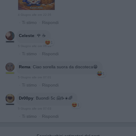
4 Giugno alle ore 22:35
·
Ti stimo
·
Rispondi
Celeste
:
🌹 ☕️
1
5 Giugno alle ore 06:22
·
Ti stimo
·
Rispondi
Rema
:
Ciao sorella suora da discoteca😁
1
5 Giugno alle ore 07:01
·
Ti stimo
·
Rispondi
Dr00py
:
Buondì 5c 🤗☕☀️🌈
1
5 Giugno alle ore 07:03
·
Ti stimo
·
Rispondi
Facciabuchini estimatori del post