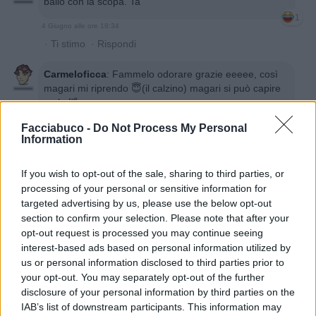
ballo con la scopa. Ta
1
4 Giugno alle ore 18:34
·
Ti stimo
·
Rispondi
Carmeloficca
:
Fammelo odorare grazie eeeee, così
magari mi riprendo 😇(il calzino) magari si può capire
male 🤣...
2
Facciabuco -
Do Not Process My Personal
Information
If you wish to opt-out of the sale, sharing to third parties, or
processing of your personal or sensitive information for
targeted advertising by us, please use the below opt-out
section to confirm your selection. Please note that after your
opt-out request is processed you may continue seeing
interest-based ads based on personal information utilized by
us or personal information disclosed to third parties prior to
4 Giugno alle ore 18:47
your opt-out. You may separately opt-out of the further
·
Ti stimo
·
Rispondi
disclosure of your personal information by third parties on the
IAB’s list of downstream participants. This information may