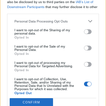
EbbeneSi
:
Carmeloficca Ma sono 5 😂
also be disclosed by us to third parties on the
IAB’s List of
2
Downstream Participants
that may further disclose it to other
4 Giugno alle ore 19:01
third parties.
·
Ti stimo
·
Rispondi
Personal Data Processing Opt Outs
CapitanFracassa
:
buona serata 🥂🥂 5cal 💋😍
I want to opt-out of the Sharing of my
2
personal data.
4 Giugno alle ore 19:40
Opted In
·
Ti stimo
·
Rispondi
I want to opt-out of the Sale of my
Personal Data.
pecos
:
Te piase scopar ve 😆😆😆
Opted In
2
4 Giugno alle ore 19:41
I want to opt-out of processing my
·
Ti stimo
·
Rispondi
Personal Data for Targeted Advertising.
Opted In
Carmeloficca
:
EbbeneSi troppi rischia di svenire
I want to opt-out of Collection, Use,
3
Retention, Sale, and/or Sharing of my
4 Giugno alle ore 20:32
Personal Data that Is Unrelated with the
·
Ti stimo
·
Rispondi
Purposes for which it was collected.
Opted Out
Carmeloficca
:
pecos a tutti piase
CONFIRM
3