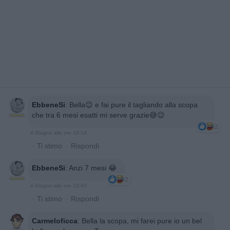
EbbeneSi
:
Bella😉 e fai pure il tagliando alla scopa
che tra 6 mesi esatti mi serve grazie😅😉
2
4 Giugno alle ore 16:14
·
Ti stimo
·
Rispondi
EbbeneSi
:
Anzi 7 mesi 😂
2
4 Giugno alle ore 16:43
·
Ti stimo
·
Rispondi
Carmeloficca
:
Bella la scopa, mi farei pure io un bel