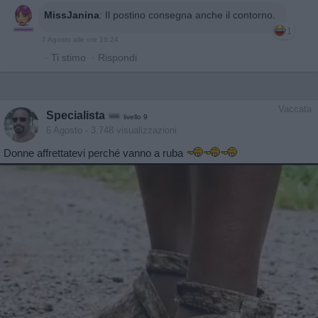
MissJanina
:
Il postino consegna anche il contorno.
1
7 Agosto alle ore 16:24
·
Ti stimo
·
Rispondi
Vaccata
Specialista
livello 9
6 Agosto
- 3.748 visualizzazioni
Donne affrettatevi perché vanno a ruba