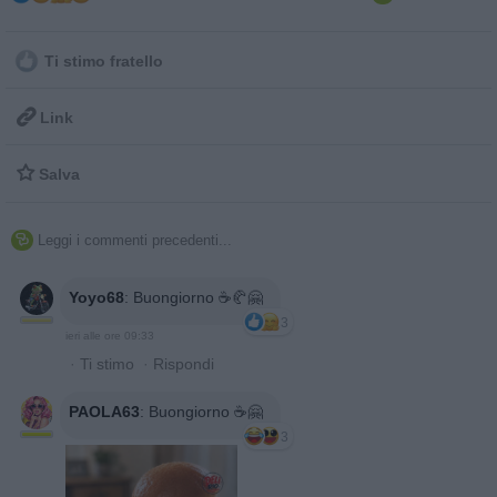
Ti stimo fratello

Link

Salva
Leggi i commenti precedenti...

Yoyo68
:
Buongiorno ☕️🥐🤗
3
ieri alle ore 09:33
·
Ti stimo
·
Rispondi
PAOLA63
:
Buongiorno ☕️🤗
3