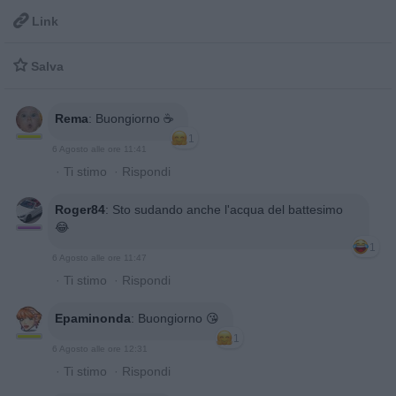

Link

Salva
Rema
:
Buongiorno ☕️
1
6 Agosto alle ore 11:41
·
Ti stimo
·
Rispondi
Roger84
:
Sto sudando anche l'acqua del battesimo
😂
1
6 Agosto alle ore 11:47
·
Ti stimo
·
Rispondi
Epaminonda
:
Buongiorno 😘
1
6 Agosto alle ore 12:31
·
Ti stimo
·
Rispondi