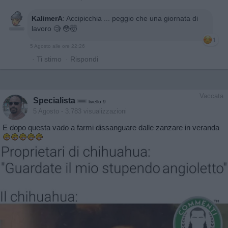
KalimerA
:
Accipicchia ... peggio che una giornata di
lavoro 🧐 😳🤯
1
5 Agosto alle ore 22:26
·
Ti stimo
·
Rispondi
Vaccata
Specialista
livello 9
5 Agosto
- 3.783 visualizzazioni
E dopo questa vado a farmi dissanguare dalle zanzare in veranda