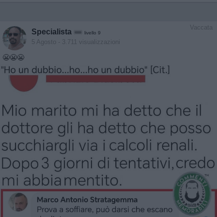
Vaccata
Specialista
livello 9
5 Agosto
- 3.711 visualizzazioni
😬😬😬