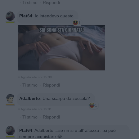
·
Ti stimo
·
Rispondi
Plat64
:
Io intendevo questo
1
6 Agosto alle ore 15:30
·
Ti stimo
·
Rispondi
Adalberto
:
Una scarpa da zoccola?
1
6 Agosto alle ore 15:31
·
Ti stimo
·
Rispondi
Plat64
:
Adalberto ...se nn si è all' altezza ...si può
sempre acquistare 😂