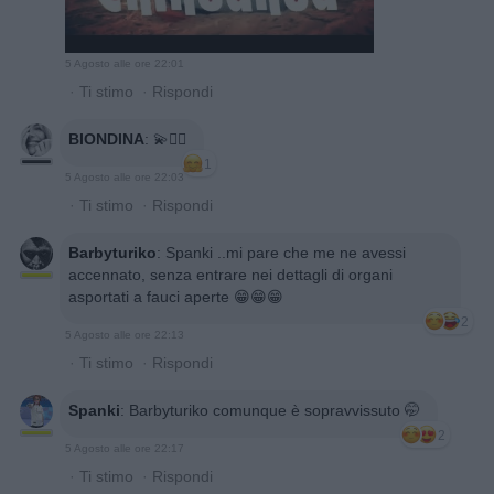
5 Agosto alle ore 22:01
·
Ti stimo
·
Rispondi
BIONDINA
:
💫🙋‍♀️
1
5 Agosto alle ore 22:03
·
Ti stimo
·
Rispondi
Barbyturiko
:
Spanki ..mi pare che me ne avessi
accennato, senza entrare nei dettagli di organi
asportati a fauci aperte 😁😁😁
2
5 Agosto alle ore 22:13
·
Ti stimo
·
Rispondi
Spanki
:
Barbyturiko comunque è sopravvissuto 🤭
2
5 Agosto alle ore 22:17
·
Ti stimo
·
Rispondi