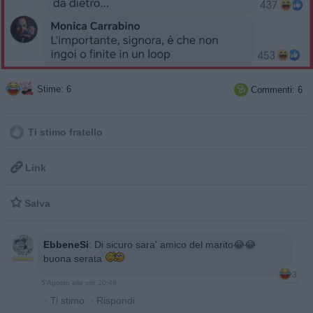
Stime: 6
Commenti: 6

Ti stimo fratello

Link

Salva
EbbeneSi
:
Di sicuro sara' amico del marito😂😂
buona serata
3
5 Agosto alle ore 20:49
·
Ti stimo
·
Rispondi