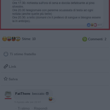
Stime: 10
Commenti: 2

Ti stimo fratello

Link

Salva
FatThere
:
beccato 😎
1
5 Agosto alle ore 22:07
·
Ti stimo
·
Rispondi