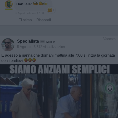
Danilele
:
1
6 Agosto alle ore 17:08
·
Ti stimo
·
Rispondi
Vaccata
Specialista
livello 9
5 Agosto
- 3.512 visualizzazioni
E adesso a nanna che domani mattina alle 7:00 si inizia la giornata
con i prelievi