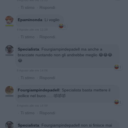
6 Agosto alle ore 12:23
·
Ti stimo
·
Rispondi
Epaminonda
:
Li voglio
1
6 Agosto alle ore 12:28
·
Ti stimo
·
Rispondi
Specialista
:
Fourgiampindepadell ma anche a
bracciate nuotando non gli andrebbe meglio 😂😂😂
😂
1
6 Agosto alle ore 14:08
·
Ti stimo
·
Rispondi
Fourgiampindepadell
:
Specialista basta mettere il
pollice nel buco...... 🤣🤣🤣
1
6 Agosto alle ore 14:09
·
Ti stimo
·
Rispondi
Specialista
:
Fourgiampindepadell non si finisce mai