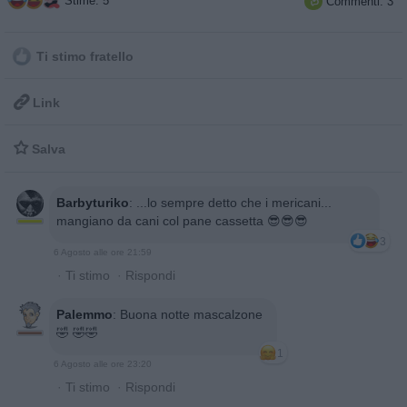
Stime: 5
Commenti: 3

Ti stimo fratello

Link

Salva
Barbyturiko
:
...lo sempre detto che i mericani...
mangiano da cani col pane cassetta 😎😎😎
3
6 Agosto alle ore 21:59
·
Ti stimo
·
Rispondi
Palemmo
:
Buona notte mascalzone
🤣 🤣🤣
1
6 Agosto alle ore 23:20
·
Ti stimo
·
Rispondi