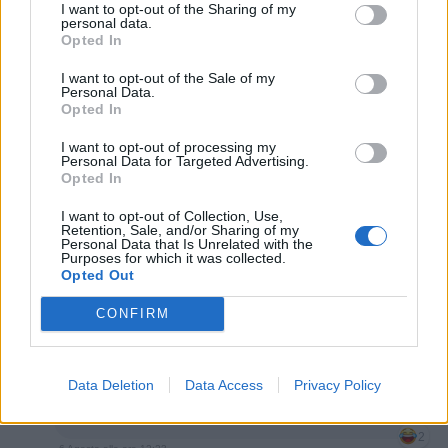
I want to opt-out of the Sharing of my
personal data.
Opted In
I want to opt-out of the Sale of my
Personal Data.
Opted In
Animazione Peso Moderato (1.35 Mb)
I want to opt-out of processing my
Stime: 7
Commenti: 5

Personal Data for Targeted Advertising.
Opted In
Ti stimo fratello
I want to opt-out of Collection, Use,
Retention, Sale, and/or Sharing of my
Personal Data that Is Unrelated with the
Purposes for which it was collected.

Link
Opted Out
CONFIRM

Salva
Fourgiampindepadell
:
Dopo che gli hanno bucato i
Data Deletion
Data Access
Privacy Policy
piedi il trucchetto al capellone non viene più tanto
bene! 🤣🤣🤣🤣🤣
2