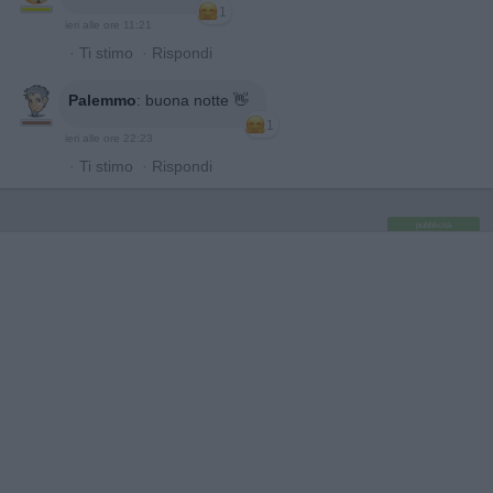
1
ieri alle ore 11:21
·
Ti stimo
·
Rispondi
Palemmo
:
buona notte 👋
1
ieri alle ore 22:23
·
Ti stimo
·
Rispondi
pubblicità