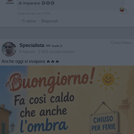
di imparare 😅😅😅
1
6 Agosto alle ore 14:59
·
Ti stimo
·
Rispondi
Chiacchiera
Specialista
livello 9
6 Agosto
- 2.693 visualizzazioni
Anche oggi si evapora 🔥🔥🔥