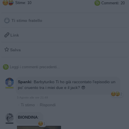
Stime: 10
Commenti: 20

Ti stimo fratello

Link

Salva
Leggi i commenti precedenti...

Spanki
:
Barbyturiko Ti ho già raccontato l'episodio un
po' cruento tra i miei due e il jack? 😎
2
5 Agosto alle ore 21:48
·
Ti stimo
·
Rispondi
BIONDINA
:
1