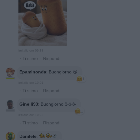
ieri alle ore 09:38
·
Ti stimo
·
Rispondi
Epaminonda
:
Buongiorno 😘
1
ieri alle ore 10:01
·
Ti stimo
·
Rispondi
Ginelli93
:
Buongiorno ☕️☕️☕️
1
ieri alle ore 10:22
·
Ti stimo
·
Rispondi
Danilele
: