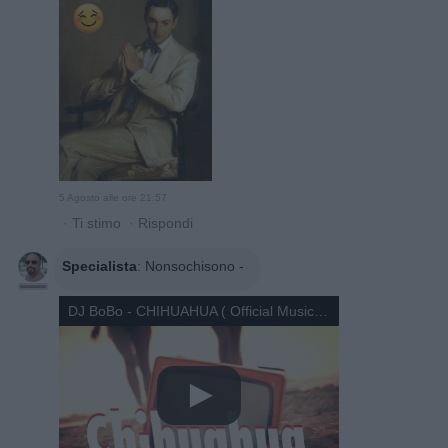
5 Agosto alle ore 21:57
·
Ti stimo
·
Rispondi
Specialista
:
Nonsochisono -
DJ BoBo - CHIHUAHUA ( Official Music Video )