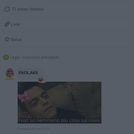
Ti stimo fratello

Link

Salva
Leggi i commenti precedenti...

PAOLA63
:
1
6 Agosto alle ore 15:16