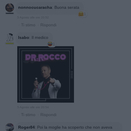
nonnocucaracha
:
Buona serata
1
5 Agosto alle ore 20:52
·
Ti stimo
·
Rispondi
Isabo
:
Il medico
1
5 Agosto alle ore 20:54
·
Ti stimo
·
Rispondi
Roger84
:
Poi la moglie ha scoperto che non aveva