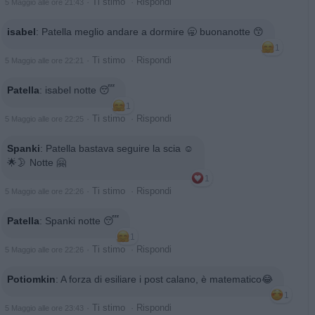
·
Ti stimo
·
Rispondi
5 Maggio alle ore 21:43
isabel
:
Patella meglio andare a dormire 🥱 buonanotte 😙
1
·
Ti stimo
·
Rispondi
5 Maggio alle ore 22:21
Patella
:
isabel notte 😴
1
·
Ti stimo
·
Rispondi
5 Maggio alle ore 22:25
Spanki
:
Patella bastava seguire la scia ☺️
🌟🌛 Notte 🤗
1
·
Ti stimo
·
Rispondi
5 Maggio alle ore 22:26
Patella
:
Spanki notte 😴
1
·
Ti stimo
·
Rispondi
5 Maggio alle ore 22:26
Potiomkin
:
A forza di esiliare i post calano, è matematico😂
1
·
Ti stimo
·
Rispondi
5 Maggio alle ore 23:43