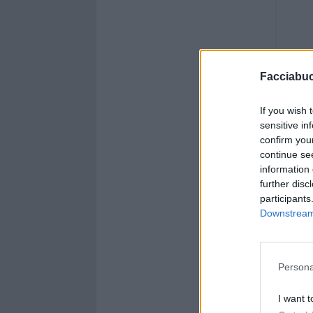
Facciabu
If you wish 
sensitive in
confirm you
continue se
information 
further disc
participants
Downstream 
Persona
I want t