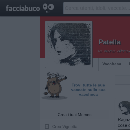
Patella
Io sono altro
Vaccheca
Trovi tutte le sue
vaccate sulla sua
vaccheca
Crea i tuoi Memes
Ragazz
cose c
Crea Vignetta