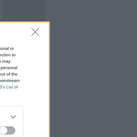
sonal or
ection to
ou may
 personal
out of the
 downstream
B’s List of