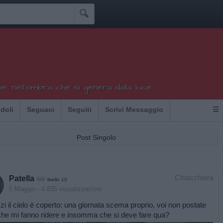

ve: nell'ombra che si genera dalla luce
Idoli
Seguaci
Seguiti
Scrivi Messaggio
☰
Post Singolo
Chiacchiera
Patella
livello 10
5 Maggio
- 4.835 visualizzazioni
i il cielo è coperto: una giornata scema proprio, voi non postate
he mi fanno ridere e insomma che si deve fare qua?