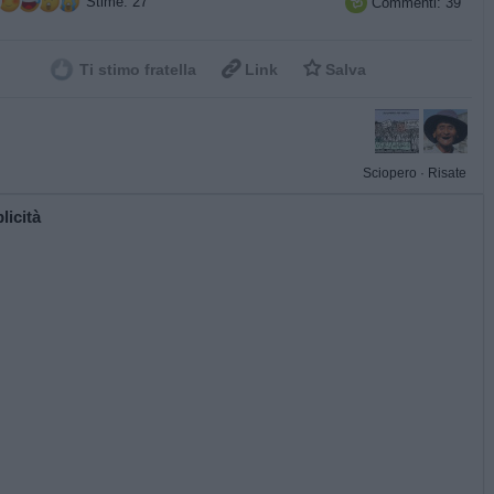
Stime: 27
Commenti: 39



Ti stimo fratella
Link
Salva
Sciopero
·
Risate
licità