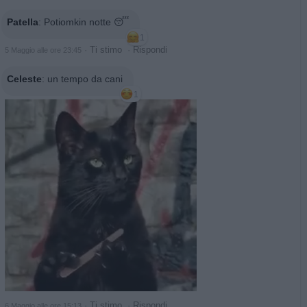
Patella
:
Potiomkin notte 😴
1
·
Ti stimo
·
Rispondi
5 Maggio alle ore 23:45
Celeste
:
un tempo da cani
1
·
Ti stimo
·
Rispondi
6 Maggio alle ore 15:13