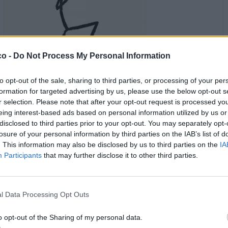
co -
Do Not Process My Personal Information
to opt-out of the sale, sharing to third parties, or processing of your per
·
Ti stimo
·
Rispondi
formation for targeted advertising by us, please use the below opt-out s
5 Maggio alle ore 20:42
r selection. Please note that after your opt-out request is processed y
Patella
:
PePpE68 sera 🍷
eing interest-based ads based on personal information utilized by us or
disclosed to third parties prior to your opt-out. You may separately opt-
2
·
Ti stimo
·
Rispondi
5 Maggio alle ore 20:44
losure of your personal information by third parties on the IAB’s list of
. This information may also be disclosed by us to third parties on the
IA
bikerfra
:
Patella .....
Participants
that may further disclose it to other third parties.
3
l Data Processing Opt Outs
o opt-out of the Sharing of my personal data.