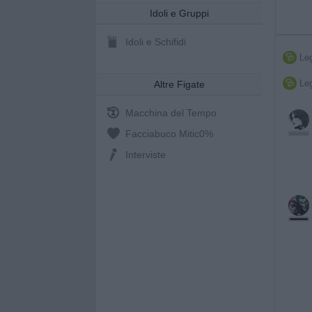
Idoli e Gruppi
Idoli e Schifidi
Leg

Leg

Altre Figate
Macchina del Tempo
Facciabuco Mitic
0%
Interviste