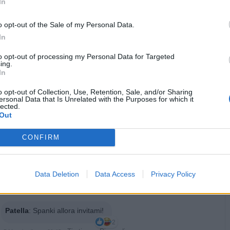
In
o opt-out of the Sale of my Personal Data.
In
·
Ti stimo
·
Rispondi
5 Maggio alle ore 21:00
to opt-out of processing my Personal Data for Targeted
ing.
In
Spanki
:
Dài che ora si stanno rianimando 😉
1
o opt-out of Collection, Use, Retention, Sale, and/or Sharing
·
Ti stimo
·
Rispondi
5 Maggio alle ore 21:08
ersonal Data that Is Unrelated with the Purposes for which it
lected.
Out
Patella
:
bikerfra ooook 👍
Spanki Dici?
2
CONFIRM
·
Ti stimo
·
Rispondi
5 Maggio alle ore 21:32
Spanki
:
Patella io mi sto divertendo 😉
Data Deletion
Data Access
Privacy Policy
1
·
Ti stimo
·
Rispondi
5 Maggio alle ore 21:33
Patella
:
Spanki allora invitami!
2