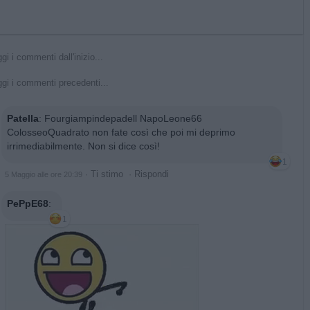
gi i commenti dall'inizio...
gi i commenti precedenti...
Patella
:
Fourgiampindepadell NapoLeone66
ColosseoQuadrato non fate così che poi mi deprimo
irrimediabilmente. Non si dice così!
1
·
Ti stimo
·
Rispondi
5 Maggio alle ore 20:39
PePpE68
:
1