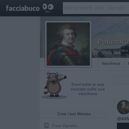
Potiomki
Solco oceani 
Vaccheca
Trovi tutte le sue
vaccate sulla sua
vaccheca
Crea i tuoi Memes
@&¢§
Crea Vignetta