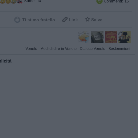
Stime: 14
Commenti: 15



Ti stimo fratello
Link
Salva
Veneto
·
Modi di dire in Veneto
·
Dialetto Veneto
·
Bestemmioni
licità