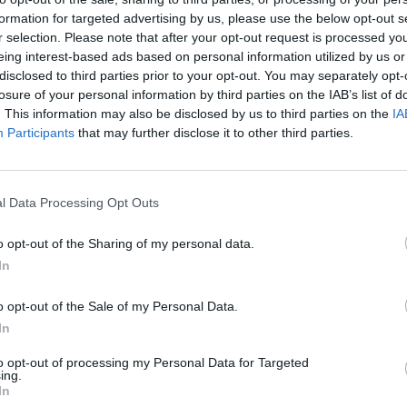
·
Ti stimo
·
Rispondi
10 Luglio 2025 alle ore 23:12
formation for targeted advertising by us, please use the below opt-out s
r selection. Please note that after your opt-out request is processed y
Potiomkin
:
Pastafariano no, squarciata
eing interest-based ads based on personal information utilized by us or
2
disclosed to third parties prior to your opt-out. You may separately opt-
·
Ti stimo
·
Rispondi
10 Luglio 2025 alle ore 23:13
losure of your personal information by third parties on the IAB’s list of
. This information may also be disclosed by us to third parties on the
IA
Liuk
:
Participants
that may further disclose it to other third parties.
1
l Data Processing Opt Outs
o opt-out of the Sharing of my personal data.
In
o opt-out of the Sale of my Personal Data.
In
to opt-out of processing my Personal Data for Targeted
ing.
In