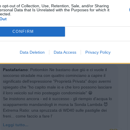
·
Ti stimo
·
Rispondi
10 Luglio 2025 alle ore 23:45
o opt-out of Collection, Use, Retention, Sale, and/or Sharing
ersonal Data that Is Unrelated with the Purposes for which it
lected.
GiuBazz
:
Buonanotte
Out
1
·
Ti stimo
·
Rispondi
11 Luglio 2025 alle ore 00:37
CONFIRM
Lonely
:
Potiomkin Avevi per caso esposto sul lunotto un
adesivo della Juve? 🤭😂😂
Data Deletion
Data Access
Privacy Policy
1
·
Ti stimo
·
Rispondi
11 Luglio 2025 alle ore 00:43
Pastafariano
:
Potiomkin Ne bastano due giù e ci vuole il
soccorso stradale ma con quattro cominciano a capire il
significato dell'espressione "Proprietà Privata" dopo avermi
spiegato che "ho capito male io e che loro possono lasciare
il loro veicolo sul mio posteggio condominiale" 😁
Se insistono ancora - ed è successo - gli riempio d'acqua lo
scappamento mandandogli in mona la Sonda Lambda 😈
Extrema Ratio: una spruzzata di WD40 sulle pastiglie dei
freni... come faccio a fare l'
Leggi tutto...