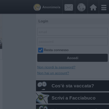


Anonimo/a
Login
Resta connesso
Non ricordi la password?
Non hai un account?
Cos'è sta vaccata?
Scrivi a Facciabuco