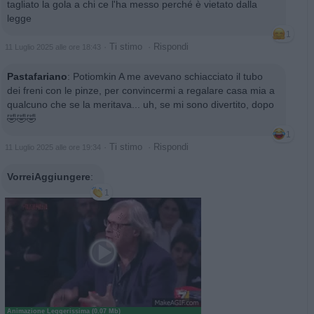
tagliato la gola a chi ce l'ha messo perché è vietato dalla
legge
1
·
Ti stimo
·
Rispondi
11 Luglio 2025 alle ore 18:43
Pastafariano
:
Potiomkin A me avevano schiacciato il tubo
dei freni con le pinze, per convincermi a regalare casa mia a
qualcuno che se la meritava... uh, se mi sono divertito, dopo
🤣🤣🤣
1
·
Ti stimo
·
Rispondi
11 Luglio 2025 alle ore 19:34
VorreiAggiungere
:
1
Animazione Leggerissima (0.07 Mb)