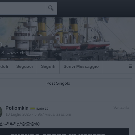

n
di vaccate !
Idoli
Seguaci
Seguiti
Scrivi Messaggio
☰
Post Singolo
Vaccata
Potiomkin
livello 12
10 Luglio 2025
- 5.967 visualizzazioni
∆~@#@&*🙊🙊🙊🤬