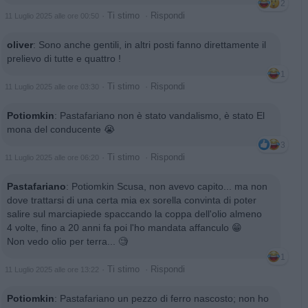
2
·
Ti stimo
·
Rispondi
11 Luglio 2025 alle ore 00:50
oliver
:
Sono anche gentili, in altri posti fanno direttamente il
prelievo di tutte e quattro !
1
·
Ti stimo
·
Rispondi
11 Luglio 2025 alle ore 03:30
Potiomkin
:
Pastafariano non è stato vandalismo, è stato El
mona del conducente 😭
3
·
Ti stimo
·
Rispondi
11 Luglio 2025 alle ore 06:20
Pastafariano
:
Potiomkin Scusa, non avevo capito... ma non
dove trattarsi di una certa mia ex sorella convinta di poter
salire sul marciapiede spaccando la coppa dell'olio almeno
4 volte, fino a 20 anni fa poi l'ho mandata affanculo 😁
Non vedo olio per terra... 🧐
1
·
Ti stimo
·
Rispondi
11 Luglio 2025 alle ore 13:22
Potiomkin
:
Pastafariano un pezzo di ferro nascosto; non ho