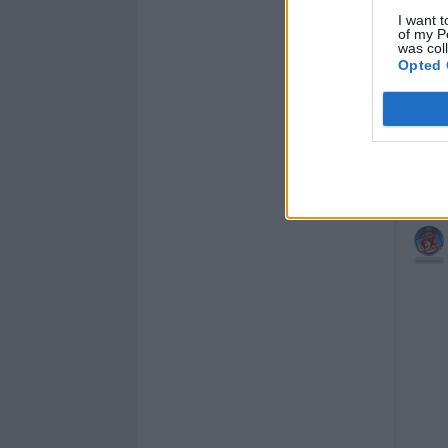
I want t
of my P
was col
Opted 