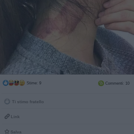
Stime: 9
Commenti: 10

Ti stimo fratello

Link

Salva