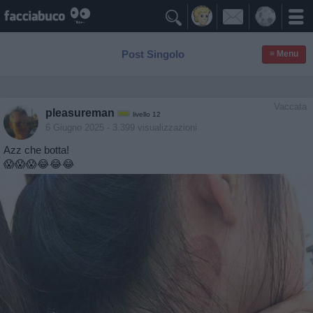

Post Singolo
≡ Menu
Vaccata
pleasureman
livello 12
6 Giugno 2025
- 3.399 visualizzazioni
Azz che botta!
😱😱😱😂😂😂