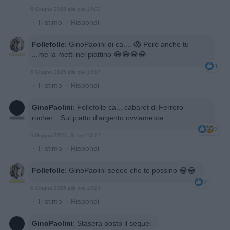
6 Giugno 2025 alle ore 14:02
·
Ti stimo
·
Rispondi
Follefolle
:
GinoPaolini di ca.... 😱 Però anche tu
...me la metti nel piattino 😂😂😂😂
1
6 Giugno 2025 alle ore 14:17
·
Ti stimo
·
Rispondi
GinoPaolini
:
Follefolle ca... cabaret di Ferrero
rocher... Sul piatto d'argento ovviamente.
2
6 Giugno 2025 alle ore 14:17
·
Ti stimo
·
Rispondi
Follefolle
:
GinoPaolini seeee che te possino 😂😂
2
6 Giugno 2025 alle ore 14:24
·
Ti stimo
·
Rispondi
GinoPaolini
:
Stasera posto il sequel