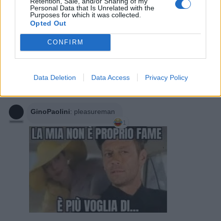
voglia?🤔
Retention, Sale, and/or Sharing of my
Personal Data that Is Unrelated with the
2
Purposes for which it was collected.
6 Giugno 2025 alle ore 13:44
Opted Out
·
Ti stimo
·
Rispondi
CONFIRM
pleasureman
:
GinoPaolini era voglia di una botta
Data Deletion
Data Access
Privacy Policy
6 Giugno 2025 alle ore 13:55
·
Ti stimo
·
Rispondi
GinoPaolini
:
pleasureman
1