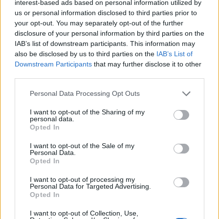
interest-based ads based on personal information utilized by
us or personal information disclosed to third parties prior to
your opt-out. You may separately opt-out of the further
disclosure of your personal information by third parties on the
Carmeloficca
:
Assomiglia alla mia cm 20 lo stesso
IAB’s list of downstream participants. This information may
cerchio. Insomma uguale è.
also be disclosed by us to third parties on the
IAB’s List of
1
Downstream Participants
that may further disclose it to other
6 Giugno 2025 alle ore 13:20
third parties.
·
Ti stimo
·
Rispondi
Personal Data Processing Opt Outs
nonnocucaracha
:
Buon pranzo (o digestione)
1
I want to opt-out of the Sharing of my
6 Giugno 2025 alle ore 13:22
personal data.
Opted In
·
Ti stimo
·
Rispondi
I want to opt-out of the Sale of my
CriminalMind
:
Carmeloficca mettilo anche tu il
Personal Data.
selfie...come pisellino😉
Opted In
1
6 Giugno 2025 alle ore 13:23
I want to opt-out of processing my
Personal Data for Targeted Advertising.
·
Ti stimo
·
Rispondi
Opted In
GinoPaolini
:
Una botta?! Sicuro che non è una
I want to opt-out of Collection, Use,