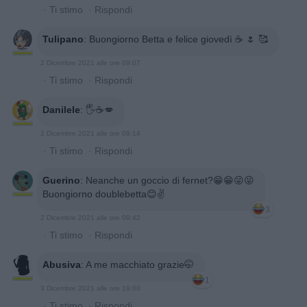
·
Ti stimo
·
Rispondi
Tulipano
:
Buongiorno Betta e felice giovedì ☕ 🌷 🥰
2 Dicembre 2021 alle ore 09:07
·
Ti stimo
·
Rispondi
Danilele
:
🖐☕️💋
2 Dicembre 2021 alle ore 09:14
·
Ti stimo
·
Rispondi
Guerino
:
Neanche un goccio di fernet?😁😁😜😜
Buongiorno doublebetta😊✌
3
2 Dicembre 2021 alle ore 09:42
·
Ti stimo
·
Rispondi
Abusiva
:
A me macchiato grazie🤭
1
3 Dicembre 2021 alle ore 19:00
·
Ti stimo
·
Rispondi