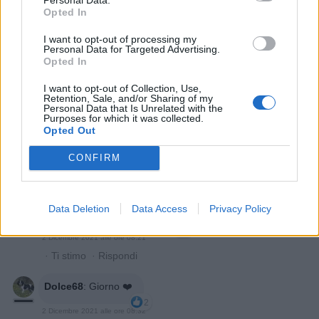
2
Opted In
2 Dicembre 2021 alle ore 08:15
·
Ti stimo
·
Rispondi
I want to opt-out of processing my
Personal Data for Targeted Advertising.
Opted In
Semprepersempre
:
Buongiorno ☕️ 🤗
2
I want to opt-out of Collection, Use,
2 Dicembre 2021 alle ore 08:15
Retention, Sale, and/or Sharing of my
Personal Data that Is Unrelated with the
·
Ti stimo
·
Rispondi
Purposes for which it was collected.
Opted Out
BettaBetta
:
Semprepersempre buongiorno ☕️😘
2
CONFIRM
2 Dicembre 2021 alle ore 08:17
·
Ti stimo
·
Rispondi
Data Deletion
Data Access
Privacy Policy
T3SLA
:
Buongiorno ☕🍩🌄🤗
3
2 Dicembre 2021 alle ore 08:21
·
Ti stimo
·
Rispondi
Dolce68
:
Giorno ❤️
2
2 Dicembre 2021 alle ore 08:32