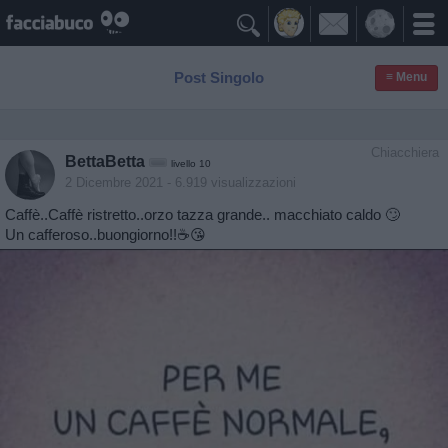

Post Singolo
≡ Menu
Chiacchiera
BettaBetta
livello 10
2 Dicembre 2021
- 6.919 visualizzazioni
Caffè..Caffè ristretto..orzo tazza grande.. macchiato caldo 🙄
Un cafferoso..buongiorno!!☕️😘