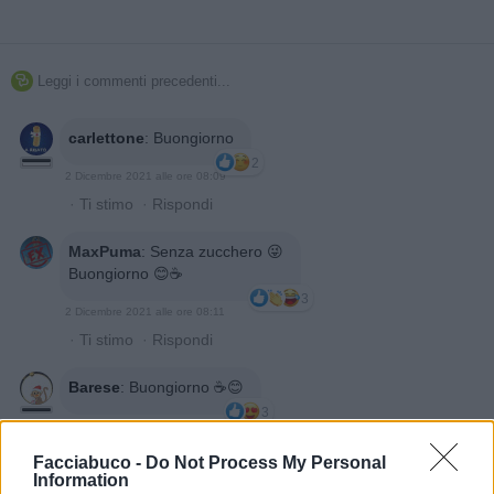
Leggi i commenti precedenti...

carlettone
:
Buongiorno
2
2 Dicembre 2021 alle ore 08:09
·
Ti stimo
·
Rispondi
MaxPuma
:
Senza zucchero 😜
Buongiorno 😊☕
3
2 Dicembre 2021 alle ore 08:11
·
Ti stimo
·
Rispondi
Barese
:
Buongiorno ☕😊
3
2 Dicembre 2021 alle ore 08:11
·
Ti stimo
·
Rispondi
Facciabuco -
Do Not Process My Personal
Information