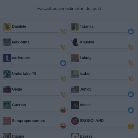
Facciabuchini estimatori del post
Danilele
Tatanka
MaxPuma
Abusiva
carlettone
Lalady
Undertaker76
isabel
Gegia
Junio8
Guerino
Vincel
Semprepersempre
SBOGOLAND
Ciaone
Barese