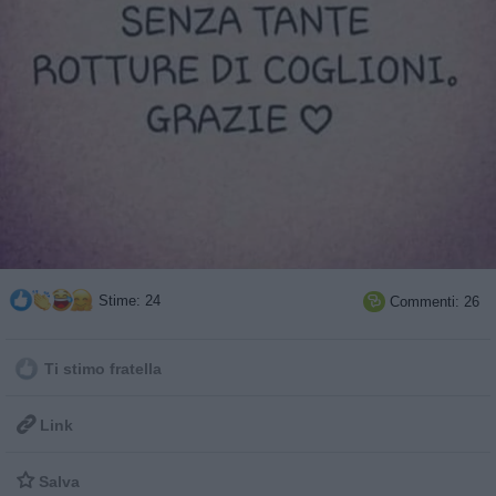
Stime: 24
Commenti: 26

Ti stimo fratella

Link

Salva