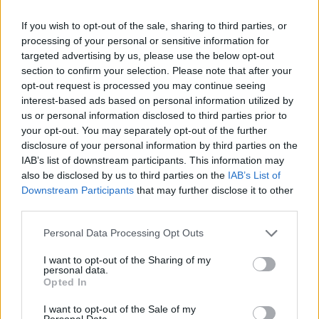
BettaBetta
:
carlettone buongiorno
2
If you wish to opt-out of the sale, sharing to third parties, or
2 Dicembre 2021 alle ore 08:12
processing of your personal or sensitive information for
·
Ti stimo
·
Rispondi
targeted advertising by us, please use the below opt-out
section to confirm your selection. Please note that after your
BettaBetta
:
MaxPuma boooonjour 🤣
opt-out request is processed you may continue seeing
3
interest-based ads based on personal information utilized by
2 Dicembre 2021 alle ore 08:12
us or personal information disclosed to third parties prior to
·
Ti stimo
·
Rispondi
your opt-out. You may separately opt-out of the further
disclosure of your personal information by third parties on the
BettaBetta
:
Barese ciao stellina bella boooonjour 😘
IAB’s list of downstream participants. This information may
☕️
also be disclosed by us to third parties on the
IAB’s List of
3
Downstream Participants
that may further disclose it to other
2 Dicembre 2021 alle ore 08:13
third parties.
·
Ti stimo
·
Rispondi
Personal Data Processing Opt Outs
isabel
:
Pure per me 😁😘BettaBetta
3
I want to opt-out of the Sharing of my
2 Dicembre 2021 alle ore 08:13
personal data.
·
Ti stimo
·
Rispondi
Opted In
I want to opt-out of the Sale of my
BettaBetta
:
isabel 😍 sarà fatto
Personal Data.