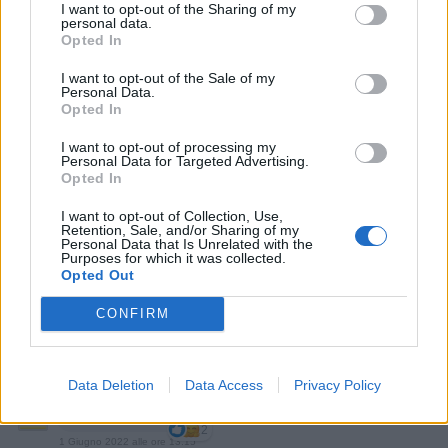
I want to opt-out of the Sharing of my
5
personal data.
30 Maggio 2022 alle ore 10:06
Opted In
·
Ti stimo
·
Rispondi
I want to opt-out of the Sale of my
Personal Data.
Blek
:
Buonaserata amico🍺
Opted In
3
30 Maggio 2022 alle ore 18:31
I want to opt-out of processing my
·
Ti stimo
·
Rispondi
Personal Data for Targeted Advertising.
Opted In
Elymarghe
:
Buona serata Johnny 🤗🤗
I want to opt-out of Collection, Use,
4
Retention, Sale, and/or Sharing of my
30 Maggio 2022 alle ore 18:45
Personal Data that Is Unrelated with the
Purposes for which it was collected.
·
Ti stimo
·
Rispondi
Opted Out
CuoreMatto
:
Buona serata amico Johnny 🥂🤗
CONFIRM
4
30 Maggio 2022 alle ore 20:26
·
Ti stimo
·
Rispondi
Data Deletion
Data Access
Privacy Policy
Paolo369
:
Eccerto!
2
1 Giugno 2022 alle ore 13:15