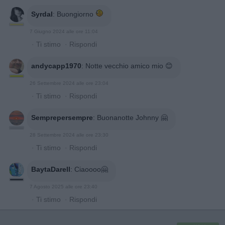
Syrdal
:
Buongiorno
7 Giugno 2024 alle ore 11:04
·
Ti stimo
·
Rispondi
andycapp1970
:
Notte vecchio amico mio 😊
26 Settembre 2024 alle ore 23:04
·
Ti stimo
·
Rispondi
Semprepersempre
:
Buonanotte Johnny 🤗
28 Settembre 2024 alle ore 23:30
·
Ti stimo
·
Rispondi
BaytaDarell
:
Ciaoooo🤗
7 Agosto 2025 alle ore 23:40
·
Ti stimo
·
Rispondi