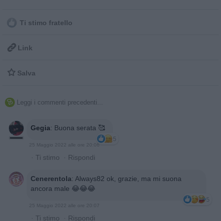
Ti stimo fratello

Link

Salva
Leggi i commenti precedenti...

Gegia
:
Buona serata 🥰
5
25 Maggio 2022 alle ore 20:06
·
Ti stimo
·
Rispondi
Cenerentola
:
Always82 ok, grazie, ma mi suona
ancora male 😂😂😂
5
25 Maggio 2022 alle ore 20:07
·
Ti stimo
·
Rispondi