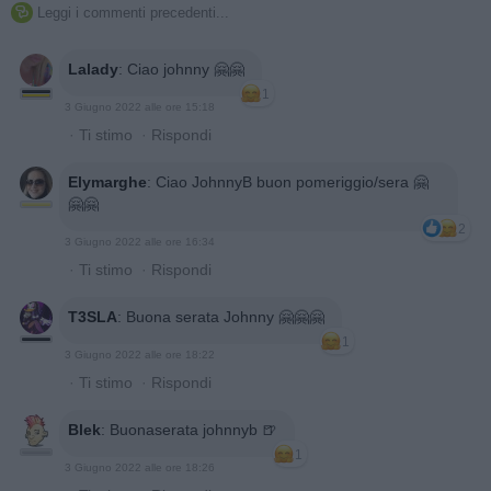
Leggi i commenti precedenti...

Lalady
:
Ciao johnny 🤗🤗
1
3 Giugno 2022 alle ore 15:18
·
Ti stimo
·
Rispondi
Elymarghe
:
Ciao JohnnyB buon pomeriggio/sera 🤗
🤗🤗
2
3 Giugno 2022 alle ore 16:34
·
Ti stimo
·
Rispondi
T3SLA
:
Buona serata Johnny 🤗🤗🤗
1
3 Giugno 2022 alle ore 18:22
·
Ti stimo
·
Rispondi
Blek
:
Buonaserata johnnyb 🍺
1
3 Giugno 2022 alle ore 18:26