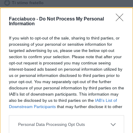
Ti stimo fratello

Link
Facciabuco -
Do Not Process My Personal
Information

Salva
If you wish to opt-out of the sale, sharing to third parties, or
processing of your personal or sensitive information for
Idolo
targeted advertising by us, please use the below opt-out
Scritte sui muri
section to confirm your selection. Please note that after your
opt-out request is processed you may continue seeing
Leggi i commenti dall'inizio...
interest-based ads based on personal information utilized by

us or personal information disclosed to third parties prior to
Leggi i commenti precedenti...

your opt-out. You may separately opt-out of the further
disclosure of your personal information by third parties on the
IAB’s list of downstream participants. This information may
BaytaDarell
:
☕☀️Buongiorno 😊
also be disclosed by us to third parties on the
IAB’s List of
3
30 Maggio 2022 alle ore 09:43
Downstream Participants
that may further disclose it to other
third parties.
·
Ti stimo
·
Rispondi
Personal Data Processing Opt Outs
Undertaker76
:
Buongiorno e buona giornata amico
mio ☕☕