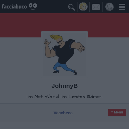

JohnnyB
I'm Not Weird I'm Limited Edition
Vaccheca
≡ Menu