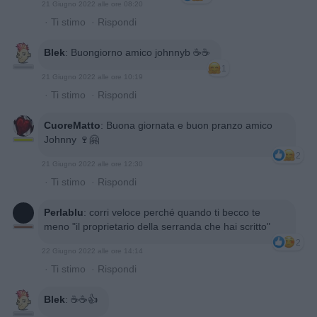
21 Giugno 2022 alle ore 08:20
·
Ti stimo
·
Rispondi
Blek
:
Buongiorno amico johnnyb ☕️☕️
1
21 Giugno 2022 alle ore 10:19
·
Ti stimo
·
Rispondi
CuoreMatto
:
Buona giornata e buon pranzo amico
Johnny 🍷🤗
2
21 Giugno 2022 alle ore 12:30
·
Ti stimo
·
Rispondi
Perlablu
:
corri veloce perché quando ti becco te
meno "il proprietario della serranda che hai scritto"
2
22 Giugno 2022 alle ore 14:14
·
Ti stimo
·
Rispondi
Blek
:
☕️☕️👍