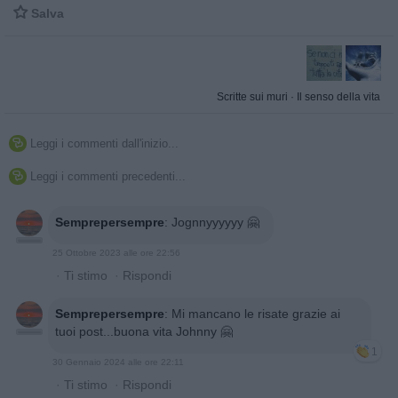

Salva
Scritte sui muri
·
Il senso della vita
Leggi i commenti dall'inizio...

Leggi i commenti precedenti...

Semprepersempre
:
Jognnyyyyyy 🤗
25 Ottobre 2023 alle ore 22:56
·
Ti stimo
·
Rispondi
Semprepersempre
:
Mi mancano le risate grazie ai
tuoi post...buona vita Johnny 🤗
1
30 Gennaio 2024 alle ore 22:11
·
Ti stimo
·
Rispondi