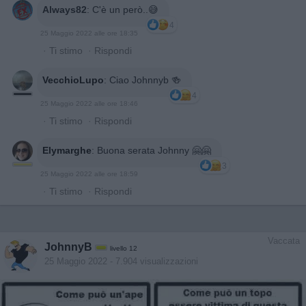
Always82
:
C'è un però..😅
4
25 Maggio 2022 alle ore 18:35
·
Ti stimo
·
Rispondi
VecchioLupo
:
Ciao Johnnyb 🍻
4
25 Maggio 2022 alle ore 18:46
·
Ti stimo
·
Rispondi
Elymarghe
:
Buona serata Johnny 🤗🤗
3
25 Maggio 2022 alle ore 18:59
·
Ti stimo
·
Rispondi
Vaccata
JohnnyB
livello 12
25 Maggio 2022
- 7.904 visualizzazioni