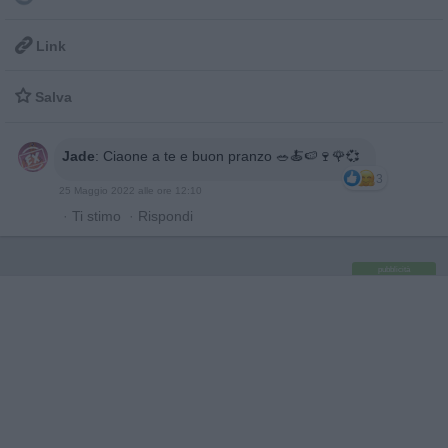

Link

Salva
Jade
:
Ciaone a te e buon pranzo 🥗🍝🍉🍷🌹💞
3
25 Maggio 2022 alle ore 12:10
·
Ti stimo
·
Rispondi
pubblicità