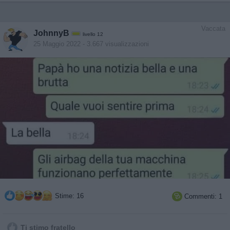
Vaccata
JohnnyB
livello 12
25 Maggio 2022
- 3.667 visualizzazioni
Stime: 16
Commenti: 1

Ti stimo fratello