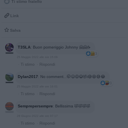
Ti stimo fratello

Link

Salva
T3SLA
:
Buon pomeriggio Johnny 🤗🤗☕
3
25 Maggio 2022 alle ore 15:06
·
Ti stimo
·
Rispondi
Dylan2017
:
No comment...🤭😆😅😂🤣i😅😆😅😂
3
25 Maggio 2022 alle ore 16:01
·
Ti stimo
·
Rispondi
Semprepersempre
:
Bellissima 🤣🤣🤣🤣
28 Giugno 2022 alle ore 07:17
·
Ti stimo
·
Rispondi