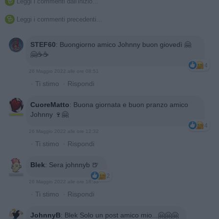
Leggi i commenti dall'inizio...

Leggi i commenti precedenti...

STEF60
:
Buongiorno amico Johnny buon giovedì 🤗
🤗☕☕
4
26 Maggio 2022 alle ore 08:51
·
Ti stimo
·
Rispondi
CuoreMatto
:
Buona giornata e buon pranzo amico
Johnny 🍷🤗
4
26 Maggio 2022 alle ore 12:32
·
Ti stimo
·
Rispondi
Blek
:
Sera johnnyb 🍺
2
26 Maggio 2022 alle ore 18:33
·
Ti stimo
·
Rispondi
JohnnyB
:
Blek Solo un post amico mio...🤗🤗🤗