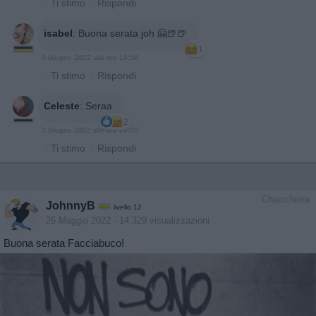
·
Ti stimo
·
Rispondi
isabel
:
Buona serata joh 🤗🍺🍺
1
3 Giugno 2022 alle ore 19:58
·
Ti stimo
·
Rispondi
Celeste
:
Seraa
2
3 Giugno 2022 alle ore 20:20
·
Ti stimo
·
Rispondi
Chiacchiera
JohnnyB
livello 12
26 Maggio 2022
- 14.329 visualizzazioni
Buona serata Facciabuco!