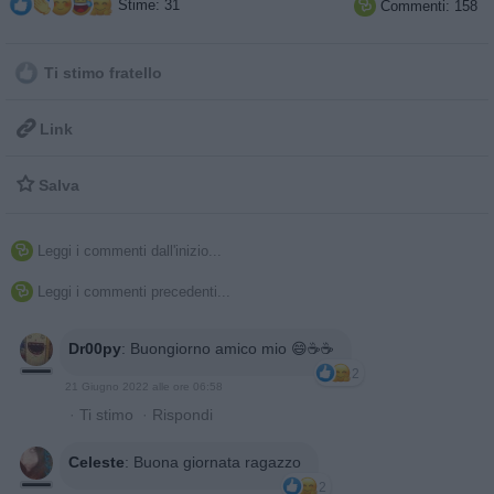
Stime: 31
Commenti: 158

Ti stimo fratello

Link

Salva
Leggi i commenti dall'inizio...

Leggi i commenti precedenti...

Dr00py
:
Buongiorno amico mio 😄☕☕
2
21 Giugno 2022 alle ore 06:58
·
Ti stimo
·
Rispondi
Celeste
:
Buona giornata ragazzo
2