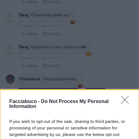
·
Ti stimo
·
Rispondi
Deaj
:
Chamecat parla su!!
1
29 Marzo 2021 alle ore 19:45
·
Ti stimo
·
Rispondi
Deaj
:
Gargoil si si per adesso si😂
1
29 Marzo 2021 alle ore 19:45
·
Ti stimo
·
Rispondi
Chamecat
:
Deaj ovviamente..
1
Facciabuco -
Do Not Process My Personal
Information
If you wish to opt-out of the sale, sharing to third parties, or
processing of your personal or sensitive information for
targeted advertising by us, please use the below opt-out