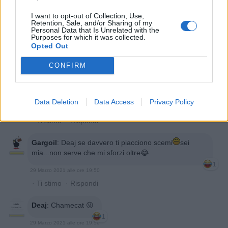
29 Marzo 2021 alle ore 19:49
I want to opt-out of Collection, Use,
·
Ti stimo
·
Rispondi
Retention, Sale, and/or Sharing of my
Personal Data that Is Unrelated with the
Purposes for which it was collected.
Deaj
:
Chamecat e jaa lo dico io😑
Opted Out
1
29 Marzo 2021 alle ore 19:49
CONFIRM
·
Ti stimo
·
Rispondi
Chamecat
:
Deaj 😑😑😒😒
Data Deletion
Data Access
Privacy Policy
1
29 Marzo 2021 alle ore 19:50
·
Ti stimo
·
Rispondi
Gargoil
:
Deaj se davvero ti piacciono scemi
sei
mia...non serve che mi sforzi oltre😂
1
29 Marzo 2021 alle ore 19:50
·
Ti stimo
·
Rispondi
Deaj
:
Chamecat 😜
1
29 Marzo 2021 alle ore 19:50