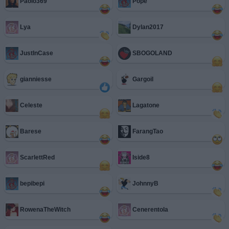
Paolo369
Pope
Lya
Dylan2017
JustInCase
SBOGOLAND
gianniesse
Gargoil
Celeste
Lagatone
Barese
FarangTao
ScarlettRed
Iside8
bepibepi
JohnnyB
RowenaTheWitch
Cenerentola