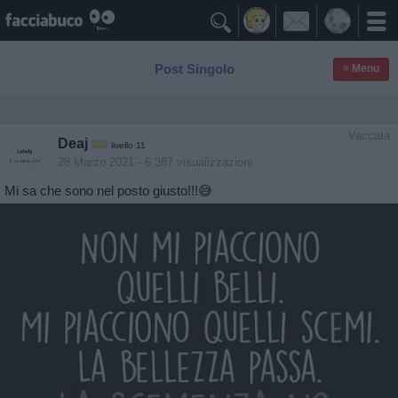

Post Singolo
≡ Menu
Vaccata
Deaj
livello 11
28 Marzo 2021
- 6.387 visualizzazioni
Mi sa che sono nel posto giusto!!!😅