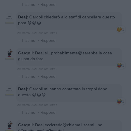
·
Ti stimo
·
Rispondi
Deaj
:
Gargoil chiederò allo staff di cancellare questo
post 😂😂😂
1
29 Marzo 2021 alle ore 19:51
·
Ti stimo
·
Rispondi
Gargoil
:
Deaj si...probabilmente😂sarebbe la cosa
giusta da fare
1
29 Marzo 2021 alle ore 19:52
·
Ti stimo
·
Rispondi
Deaj
:
Gargoil mi hanno contattato in troppi dopo
questo 😂😂😂
1
29 Marzo 2021 alle ore 19:56
·
Ti stimo
·
Rispondi
Gargoil
:
Deaj eccicredo😅chiamali scemi...no
🤔'spetta, così m'incarto!