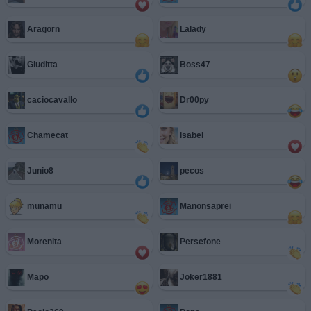
Aragorn
Lalady
Giuditta
Boss47
caciocavallo
Dr00py
Chamecat
isabel
Junio8
pecos
munamu
Manonsaprei
Morenita
Persefone
Mapo
Joker1881