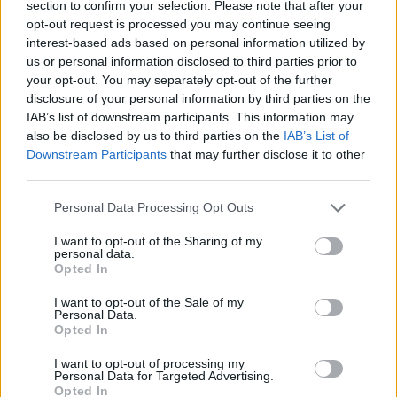
section to confirm your selection. Please note that after your
opt-out request is processed you may continue seeing
29 Marzo 2021 alle ore 19:46
interest-based ads based on personal information utilized by
·
Ti stimo
·
Rispondi
us or personal information disclosed to third parties prior to
your opt-out. You may separately opt-out of the further
Deaj
:
Chamecat
istighi proprio alla violenza!!😅
disclosure of your personal information by third parties on the
IAB’s list of downstream participants. This information may
1
29 Marzo 2021 alle ore 19:47
also be disclosed by us to third parties on the
IAB’s List of
·
Ti stimo
·
Rispondi
Downstream Participants
that may further disclose it to other
third parties.
Gargoil
:
Deaj ottimo!
Personal Data Processing Opt Outs
1
29 Marzo 2021 alle ore 19:48
I want to opt-out of the Sharing of my
·
Ti stimo
·
Rispondi
personal data.
Opted In
Chamecat
:
Deaj e ja...🤷🏻‍♂️
1
I want to opt-out of the Sale of my
29 Marzo 2021 alle ore 19:49
Personal Data.
Opted In
·
Ti stimo
·
Rispondi
I want to opt-out of processing my
Deaj
:
Gargoil hai una chance approfitta 😅
Personal Data for Targeted Advertising.
Opted In
1