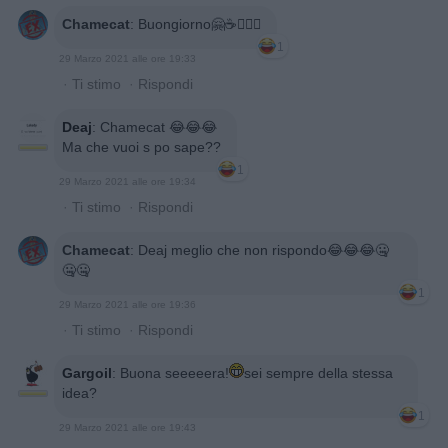
Chamecat
:
Buongiorno🤗☕🤷🏻‍♂️
1
29 Marzo 2021 alle ore 19:33
·
Ti stimo
·
Rispondi
Deaj
:
Chamecat 😂😂😂
Ma che vuoi s po sape??
1
29 Marzo 2021 alle ore 19:34
·
Ti stimo
·
Rispondi
Chamecat
:
Deaj meglio che non rispondo😂😂😂🤐
🤐🤐
1
29 Marzo 2021 alle ore 19:36
·
Ti stimo
·
Rispondi
Gargoil
:
Buona seeeeera!
sei sempre della stessa
idea?
1
29 Marzo 2021 alle ore 19:43