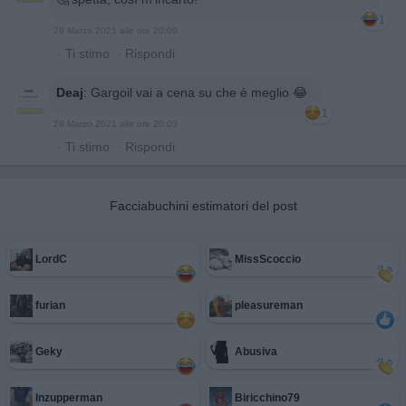
1
29 Marzo 2021 alle ore 20:00
·
Ti stimo
·
Rispondi
Deaj
:
Gargoil vai a cena su che è meglio 😂
1
29 Marzo 2021 alle ore 20:03
·
Ti stimo
·
Rispondi
Facciabuchini estimatori del post
LordC
MissScoccio
furian
pleasureman
Geky
Abusiva
Inzupperman
Biricchino79