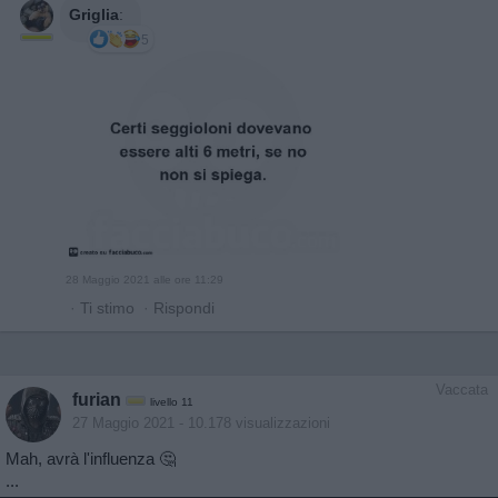
Griglia
:
5
28 Maggio 2021 alle ore 11:29
·
Ti stimo
·
Rispondi
Vaccata
furian
livello 11
27 Maggio 2021
- 10.178 visualizzazioni
Mah, avrà l'influenza 🤔
...