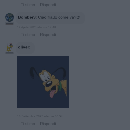
·
Ti stimo
·
Rispondi
Bomber9
:
Ciao fra🙋‍♂️ come va?🍺
19 Aprile 2023 alle ore 17:48
·
Ti stimo
·
Rispondi
oliver
:
10 Settembre 2023 alle ore 00:54
·
Ti stimo
·
Rispondi