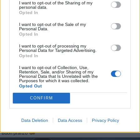
I want to opt-out of the Sharing of my
Stime: 12
Commenti: 1

personal data.
Opted In
Ti stimo fratello
I want to opt-out of the Sale of my
Personal Data.
Opted In

Link
I want to opt-out of processing my
Personal Data for Targeted Advertising.

Salva
Opted In
I want to opt-out of Collection, Use,
Retention, Sale, and/or Sharing of my
Danilele
:
Personal Data that Is Unrelated with the
2
Purposes for which it was collected.
27 Maggio 2021 alle ore 11:56
Opted Out
·
Ti stimo
·
Rispondi
CONFIRM
Vaccata
furian
livello 11
Data Deletion
Data Access
Privacy Policy
26 Maggio 2021
- 8.592 visualizzazioni
Buon pranzo