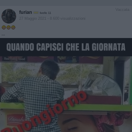
Vaccata
furian
livello 11
27 Maggio 2021
- 8.600 visualizzazioni
...