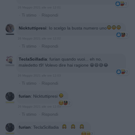
2
26 Maggio 2021 alle ore 12:01
·
Ti stimo
·
Rispondi
Nicktuttipresi
:
Io scelgo la busta numero uno
2
26 Maggio 2021 alle ore 12:02
·
Ti stimo
·
Rispondi
TeclaScilladia
:
furian quando vuoi... eh no,
maledetto t9! Volevo dire hai ragione 😁😆😅😂
2
26 Maggio 2021 alle ore 12:03
·
Ti stimo
·
Rispondi
furian
:
Nicktuttipresi
2
26 Maggio 2021 alle ore 12:03
·
Ti stimo
·
Rispondi
furian
:
TeclaScilladia
2