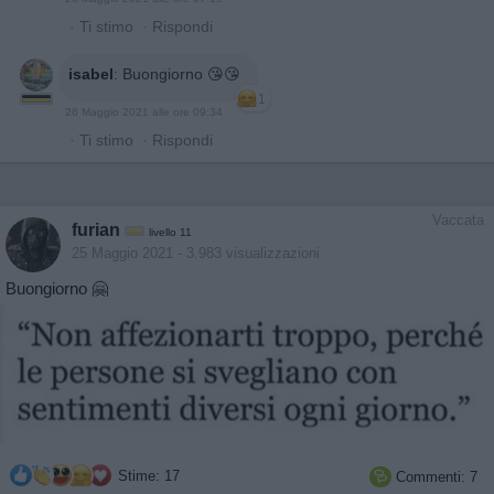
·
Ti stimo
·
Rispondi
isabel
:
Buongiorno 😘😘
1
26 Maggio 2021 alle ore 09:34
·
Ti stimo
·
Rispondi
Vaccata
furian
livello 11
25 Maggio 2021
- 3.983 visualizzazioni
Buongiorno 🤗
Stime: 17
Commenti: 7
