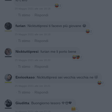
3
25 Maggio 2021 alle ore 18:18
·
Ti stimo
·
Rispondi
furian
:
Nicktuttipresi ti facevo più giovane 😂
2
25 Maggio 2021 alle ore 18:19
·
Ti stimo
·
Rispondi
Nicktuttipresi
:
furian me li porto bene
2
25 Maggio 2021 alle ore 18:20
·
Ti stimo
·
Rispondi
Enricokaso
:
Nicktuttipresi sei vecchia vecchia ne 🤣
2
25 Maggio 2021 alle ore 18:21
·
Ti stimo
·
Rispondi
Giuditta
:
Buongiorno tesoro 🌹😍💖
1
26 Maggio 2021 alle ore 07:19