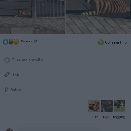
Stime: 13
Commenti: 5

Ti stimo fratello

Link

Salva
Cani
·
Tigri
·
Jogging