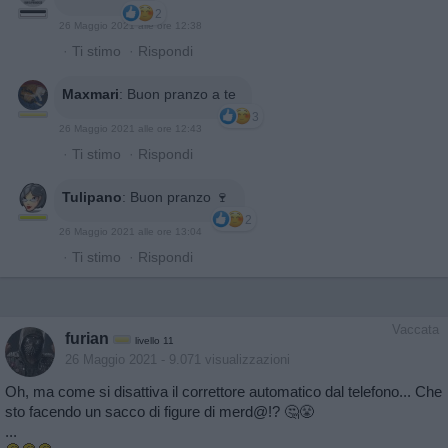
2
26 Maggio 2021 alle ore 12:38
·
Ti stimo
·
Rispondi
Maxmari
:
Buon pranzo a te
3
26 Maggio 2021 alle ore 12:43
·
Ti stimo
·
Rispondi
Tulipano
:
Buon pranzo 🍷
2
26 Maggio 2021 alle ore 13:04
·
Ti stimo
·
Rispondi
Vaccata
furian
livello 11
26 Maggio 2021
- 9.071 visualizzazioni
Oh, ma come si disattiva il correttore automatico dal telefono... Che
sto facendo un sacco di figure di merd@!? 🤔😤
...