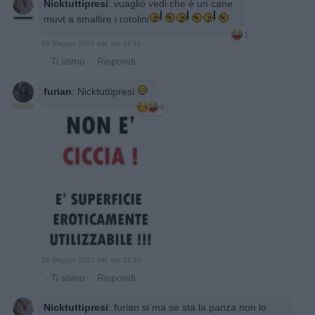
Nicktuttipresi
:
vuagliò vedi che è un cane
muvt a smaltire i rotolini
1
26 Maggio 2021 alle ore 11:31
·
Ti stimo
·
Rispondi
furian
:
Nicktuttipresi
4
26 Maggio 2021 alle ore 11:31
·
Ti stimo
·
Rispondi
Nicktuttipresi
:
furian si ma se sta la panza non lo