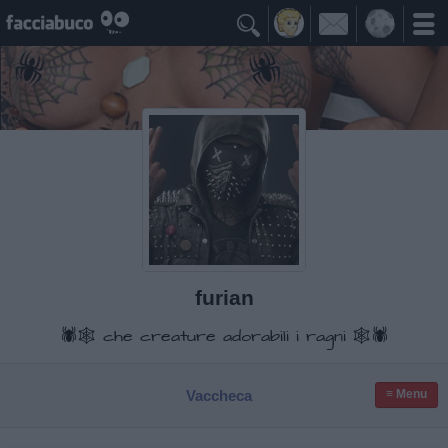

furian
🕷️🕸️ che creature adorabili i ragni 🕸️🕷️
Vaccheca
≡ Menu