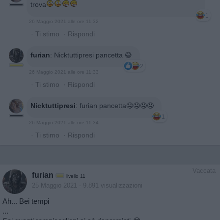
trova
1
26 Maggio 2021 alle ore 11:32
·
Ti stimo
·
Rispondi
furian
:
Nicktuttipresi pancetta 😅
2
26 Maggio 2021 alle ore 11:33
·
Ti stimo
·
Rispondi
Nicktuttipresi
:
furian pancetta🤤🤤🤤🤤
1
26 Maggio 2021 alle ore 11:34
·
Ti stimo
·
Rispondi
Vaccata
furian
livello 11
25 Maggio 2021
- 9.891 visualizzazioni
Ah... Bei tempi
...