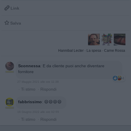

Link

Salva
Hannibal Lecter
·
La spesa
·
Carne Rossa
Sconnessa
:
E da cliente puoi anche diventare
fornitore
4
27 Maggio 2021 alle ore 11:38
·
Ti stimo
·
Rispondi
fabbrissimo
:
😄😄😄😄
16 Giugno 2022 alle ore 02:55
·
Ti stimo
·
Rispondi