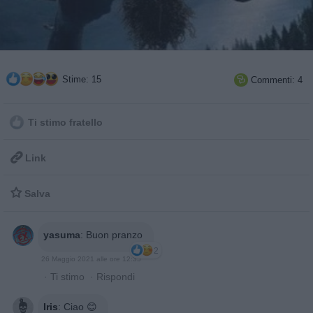
Stime: 15
Commenti: 4

Ti stimo fratello

Link

Salva
yasuma
:
Buon pranzo
2
26 Maggio 2021 alle ore 12:35
·
Ti stimo
·
Rispondi
Iris
:
Ciao 😊