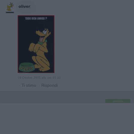
oliver
:
19 Ottobre 2025 alle ore 02:10
·
Ti stimo
·
Rispondi
pubblicità