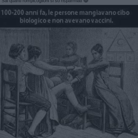
Sai quanti rompicoglioni si sò risparmiati 😂