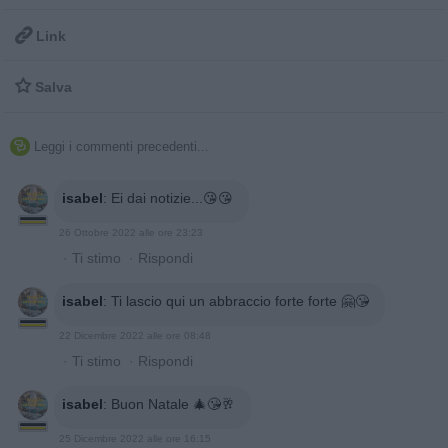

Link

Salva
Leggi i commenti precedenti...

isabel
:
Ei dai notizie...😘😘
26 Ottobre 2022 alle ore 23:23
·
Ti stimo
·
Rispondi
isabel
:
Ti lascio qui un abbraccio forte forte 🤗😘
22 Dicembre 2022 alle ore 08:48
·
Ti stimo
·
Rispondi
isabel
:
Buon Natale 🎄😘🥂
25 Dicembre 2022 alle ore 16:15