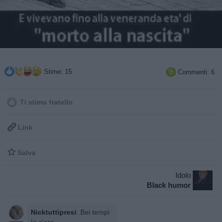
Stime: 15
Commenti: 6

Ti stimo fratello

Link

Salva
Idolo
Black humor
Nicktuttipresi
:
Bei tempi
Io c'ero