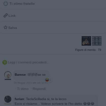
Ti stimo fratello

Link

Salva
Figure di merda
·
T9
Leggi i commenti precedenti...

Barese
:
🤣🤣🤣se se
1
26 Maggio 2021 alle ore 12:01
·
Ti stimo
·
Rispondi
furian
:
TeclaScilladia si, te la lecco
Ecco ci risiamo... Volevo scrivere te l'ho detto 😂😂😂